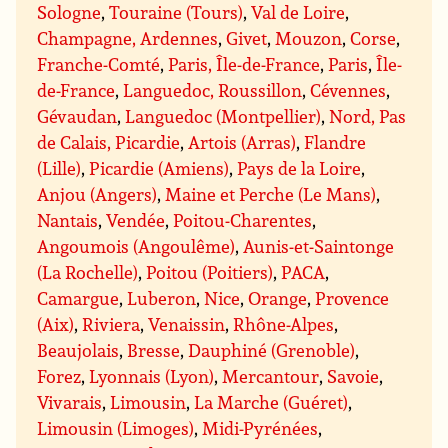
Sologne
,
Touraine (Tours)
,
Val de Loire
,
Champagne, Ardennes
,
Givet
,
Mouzon
,
Corse
,
Franche-Comté
,
Paris, Île-de-France
,
Paris
,
Île-
de-France
,
Languedoc, Roussillon
,
Cévennes
,
Gévaudan
,
Languedoc (Montpellier)
,
Nord, Pas
de Calais, Picardie
,
Artois (Arras)
,
Flandre
(Lille)
,
Picardie (Amiens)
,
Pays de la Loire
,
Anjou (Angers)
,
Maine et Perche (Le Mans)
,
Nantais
,
Vendée
,
Poitou-Charentes
,
Angoumois (Angoulême)
,
Aunis-et-Saintonge
(La Rochelle)
,
Poitou (Poitiers)
,
PACA
,
Camargue
,
Luberon
,
Nice
,
Orange
,
Provence
(Aix)
,
Riviera
,
Venaissin
,
Rhône-Alpes
,
Beaujolais
,
Bresse
,
Dauphiné (Grenoble)
,
Forez
,
Lyonnais (Lyon)
,
Mercantour
,
Savoie
,
Vivarais
,
Limousin
,
La Marche (Guéret)
,
Limousin (Limoges)
,
Midi-Pyrénées
,