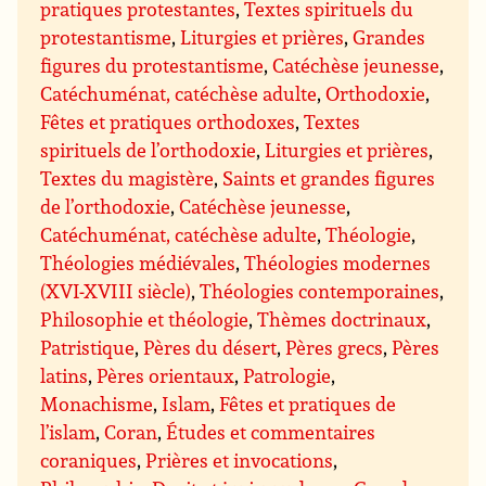
pratiques protestantes
,
Textes spirituels du
protestantisme
,
Liturgies et prières
,
Grandes
figures du protestantisme
,
Catéchèse jeunesse
,
Catéchuménat, catéchèse adulte
,
Orthodoxie
,
Fêtes et pratiques orthodoxes
,
Textes
spirituels de l’orthodoxie
,
Liturgies et prières
,
Textes du magistère
,
Saints et grandes figures
de l’orthodoxie
,
Catéchèse jeunesse
,
Catéchuménat, catéchèse adulte
,
Théologie
,
Théologies médiévales
,
Théologies modernes
(XVI-XVIII siècle)
,
Théologies contemporaines
,
Philosophie et théologie
,
Thèmes doctrinaux
,
Patristique
,
Pères du désert
,
Pères grecs
,
Pères
latins
,
Pères orientaux
,
Patrologie
,
Monachisme
,
Islam
,
Fêtes et pratiques de
l’islam
,
Coran
,
Études et commentaires
coraniques
,
Prières et invocations
,