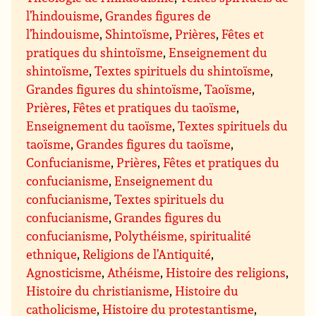
l’hindouisme
,
Grandes figures de
l’hindouisme
,
Shintoïsme
,
Prières
,
Fêtes et
pratiques du shintoïsme
,
Enseignement du
shintoïsme
,
Textes spirituels du shintoïsme
,
Grandes figures du shintoïsme
,
Taoïsme
,
Prières
,
Fêtes et pratiques du taoïsme
,
Enseignement du taoïsme
,
Textes spirituels du
taoïsme
,
Grandes figures du taoïsme
,
Confucianisme
,
Prières
,
Fêtes et pratiques du
confucianisme
,
Enseignement du
confucianisme
,
Textes spirituels du
confucianisme
,
Grandes figures du
confucianisme
,
Polythéisme, spiritualité
ethnique
,
Religions de l’Antiquité
,
Agnosticisme
,
Athéisme
,
Histoire des religions
,
Histoire du christianisme
,
Histoire du
catholicisme
,
Histoire du protestantisme
,