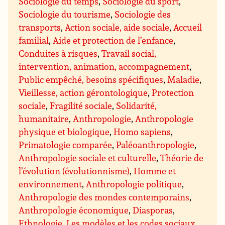
Sociologie du temps
,
Sociologie du sport
,
Sociologie du tourisme
,
Sociologie des
transports
,
Action sociale, aide sociale
,
Accueil
familial
,
Aide et protection de l’enfance
,
Conduites à risques
,
Travail social,
intervention, animation, accompagnement
,
Public empêché, besoins spécifiques
,
Maladie
,
Vieillesse, action gérontologique
,
Protection
sociale
,
Fragilité sociale
,
Solidarité,
humanitaire
,
Anthropologie
,
Anthropologie
physique et biologique
,
Homo sapiens
,
Primatologie comparée
,
Paléoanthropologie
,
Anthropologie sociale et culturelle
,
Théorie de
l’évolution (évolutionnisme)
,
Homme et
environnement
,
Anthropologie politique
,
Anthropologie des mondes contemporains
,
Anthropologie économique
,
Diasporas
,
Ethnologie
,
Les modèles et les codes sociaux
,