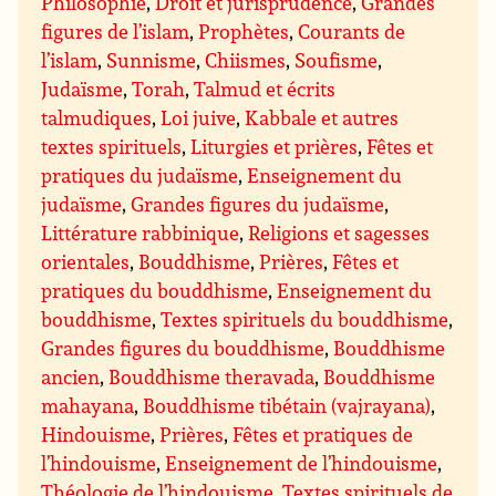
Philosophie
,
Droit et jurisprudence
,
Grandes
figures de l’islam
,
Prophètes
,
Courants de
l’islam
,
Sunnisme
,
Chiismes
,
Soufisme
,
Judaïsme
,
Torah
,
Talmud et écrits
talmudiques
,
Loi juive
,
Kabbale et autres
textes spirituels
,
Liturgies et prières
,
Fêtes et
pratiques du judaïsme
,
Enseignement du
judaïsme
,
Grandes figures du judaïsme
,
Littérature rabbinique
,
Religions et sagesses
orientales
,
Bouddhisme
,
Prières
,
Fêtes et
pratiques du bouddhisme
,
Enseignement du
bouddhisme
,
Textes spirituels du bouddhisme
,
Grandes figures du bouddhisme
,
Bouddhisme
ancien
,
Bouddhisme theravada
,
Bouddhisme
mahayana
,
Bouddhisme tibétain (vajrayana)
,
Hindouisme
,
Prières
,
Fêtes et pratiques de
l’hindouisme
,
Enseignement de l’hindouisme
,
Théologie de l’hindouisme
,
Textes spirituels de