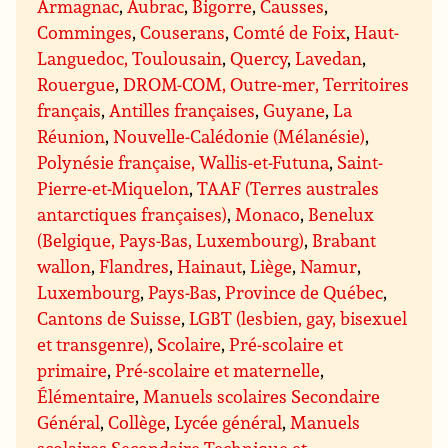
Armagnac
,
Aubrac
,
Bigorre
,
Causses
,
Comminges
,
Couserans
,
Comté de Foix
,
Haut-
Languedoc, Toulousain
,
Quercy
,
Lavedan
,
Rouergue
,
DROM-COM, Outre-mer, Territoires
français
,
Antilles françaises
,
Guyane
,
La
Réunion
,
Nouvelle-Calédonie (Mélanésie)
,
Polynésie française, Wallis-et-Futuna
,
Saint-
Pierre-et-Miquelon
,
TAAF (Terres australes
antarctiques françaises)
,
Monaco
,
Benelux
(Belgique, Pays-Bas, Luxembourg)
,
Brabant
wallon
,
Flandres
,
Hainaut
,
Liège
,
Namur
,
Luxembourg
,
Pays-Bas
,
Province de Québec
,
Cantons de Suisse
,
LGBT (lesbien, gay, bisexuel
et transgenre)
,
Scolaire
,
Pré-scolaire et
primaire
,
Pré-scolaire et maternelle
,
Élémentaire
,
Manuels scolaires Secondaire
Général
,
Collège
,
Lycée général
,
Manuels
scolaires Secondaire Technique et