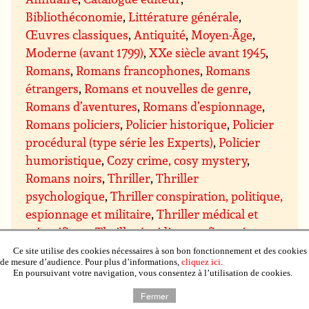
Bibliothéconomie
,
Littérature générale
,
Œuvres classiques
,
Antiquité
,
Moyen-Âge
,
Moderne (avant 1799)
,
XXe siècle avant 1945
,
Romans
,
Romans francophones
,
Romans
étrangers
,
Romans et nouvelles de genre
,
Romans d’aventures
,
Romans d’espionnage
,
Romans policiers
,
Policier historique
,
Policier
procédural (type série les Experts)
,
Policier
humoristique
,
Cozy crime, cosy mystery
,
Romans noirs
,
Thriller
,
Thriller
psychologique
,
Thriller conspiration, politique,
espionnage et militaire
,
Thriller médical et
scientifique
,
Thriller juridique et financier
,
Thriller ésotérique
,
Romans d’amour, romans
Ce site utilise des cookies nécessaires à son bon fonctionnement et des cookies
de mesure d’audience. Pour plus d’informations,
cliquez ici
.
sentimentaux
,
Sentimental contemporain
,
En poursuivant votre navigation, vous consentez à l’utilisation de cookies.
Sentimental suspens
,
Sentimental historique
,
Fermer
Sentimental paranormal, bit-lit
,
Comédie