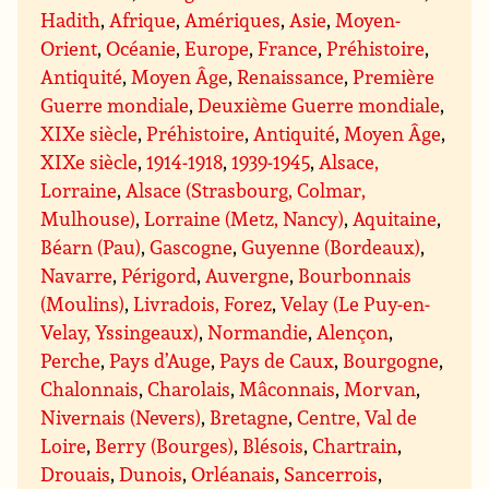
Hadith
,
Afrique
,
Amériques
,
Asie
,
Moyen-
Orient
,
Océanie
,
Europe
,
France
,
Préhistoire
,
Antiquité
,
Moyen Âge
,
Renaissance
,
Première
Guerre mondiale
,
Deuxième Guerre mondiale
,
XIXe siècle
,
Préhistoire
,
Antiquité
,
Moyen Âge
,
XIXe siècle
,
1914-1918
,
1939-1945
,
Alsace,
Lorraine
,
Alsace (Strasbourg, Colmar,
Mulhouse)
,
Lorraine (Metz, Nancy)
,
Aquitaine
,
Béarn (Pau)
,
Gascogne
,
Guyenne (Bordeaux)
,
Navarre
,
Périgord
,
Auvergne
,
Bourbonnais
(Moulins)
,
Livradois, Forez
,
Velay (Le Puy-en-
Velay, Yssingeaux)
,
Normandie
,
Alençon
,
Perche
,
Pays d’Auge
,
Pays de Caux
,
Bourgogne
,
Chalonnais
,
Charolais
,
Mâconnais
,
Morvan
,
Nivernais (Nevers)
,
Bretagne
,
Centre, Val de
Loire
,
Berry (Bourges)
,
Blésois
,
Chartrain
,
Drouais
,
Dunois
,
Orléanais
,
Sancerrois
,