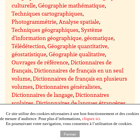
culturelle
,
Géographie mathématique
,
Techniques cartographiques
,
Photogrammétrie
,
Analyse spatiale
,
Techniques géographiques
,
Système
d’information géographique, géomatique
,
Télédétection
,
Géographie quantitative,
géostatistique
,
Géographie qualitative
,
Ouvrages de référence
,
Dictionnaires de
français
,
Dictionnaires de français en un seul
volume
,
Dictionnaires de français en plusieurs
volumes
,
Dictionnaires généralistes
,
Dictionnaires de langage
,
Dictionnaires
scolaires
,
Dictionnaires de langues étrangères
,
Dictionnaires de langues d’origine étrangère
,
Ce site utilise des cookies nécessaires à son bon fonctionnement et des cookies
Dictionnaires bilingues français/autres
de mesure d’audience. Pour plus d’informations,
cliquez ici
.
En poursuivant votre navigation, vous consentez à l’utilisation de cookies.
langues
,
Dictionnaires de sciences humaines
,
Fermer
Encyclopédies générales
,
Encyclopédie