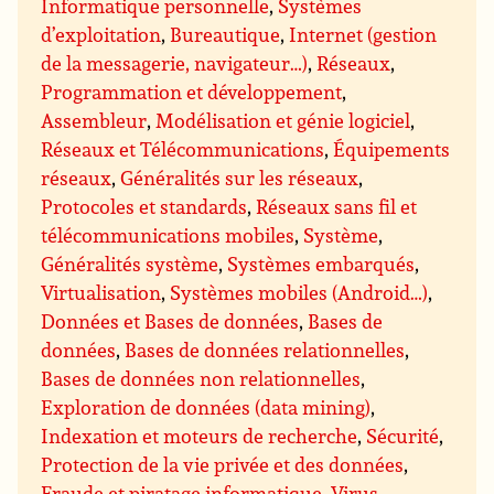
Informatique personnelle
,
Systèmes
d’exploitation
,
Bureautique
,
Internet (gestion
de la messagerie, navigateur…)
,
Réseaux
,
Programmation et développement
,
Assembleur
,
Modélisation et génie logiciel
,
Réseaux et Télécommunications
,
Équipements
réseaux
,
Généralités sur les réseaux
,
Protocoles et standards
,
Réseaux sans fil et
télécommunications mobiles
,
Système
,
Généralités système
,
Systèmes embarqués
,
Virtualisation
,
Systèmes mobiles (Android…)
,
Données et Bases de données
,
Bases de
données
,
Bases de données relationnelles
,
Bases de données non relationnelles
,
Exploration de données (data mining)
,
Indexation et moteurs de recherche
,
Sécurité
,
Protection de la vie privée et des données
,
Fraude et piratage informatique
,
Virus