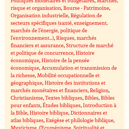
Politiques monétaires et budgétaires
,
Marchés,
risque et organisation
,
Bourse - Patrimoine
,
Organisation industrielle
,
Régulation de
secteurs spécifiques (santé, enseignement,
marchés de l’énergie, politique de
l’environnement…)
,
Risques, marchés
financiers et assurance
,
Structure de marché
et politique de concurrence
,
Histoire
économique
,
Histoire de la pensée
économique
,
Accumulation et transmission de
la richesse
,
Mobilité occupationnelle et
géographique
,
Histoire des institutions et
marchés monétaires et financiers
,
Religion
,
Christianisme
,
Textes bibliques
,
Bibles
,
Bibles
pour enfants
,
Études bibliques
,
Introduction à
la Bible
,
Histoire biblique
,
Dictionnaires et
atlas bibliques
,
Exégèse et philologie biblique
,
Mysticisme
,
Œcuménisme
,
Spiritualité et