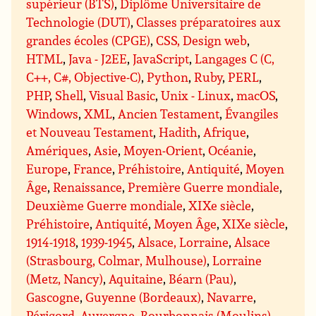
supérieur (BTS)
,
Diplôme Universitaire de
Technologie (DUT)
,
Classes préparatoires aux
grandes écoles (CPGE)
,
CSS, Design web
,
HTML
,
Java - J2EE
,
JavaScript
,
Langages C (C,
C++, C#, Objective-C)
,
Python
,
Ruby
,
PERL
,
PHP
,
Shell
,
Visual Basic
,
Unix - Linux
,
macOS
,
Windows
,
XML
,
Ancien Testament
,
Évangiles
et Nouveau Testament
,
Hadith
,
Afrique
,
Amériques
,
Asie
,
Moyen-Orient
,
Océanie
,
Europe
,
France
,
Préhistoire
,
Antiquité
,
Moyen
Âge
,
Renaissance
,
Première Guerre mondiale
,
Deuxième Guerre mondiale
,
XIXe siècle
,
Préhistoire
,
Antiquité
,
Moyen Âge
,
XIXe siècle
,
1914-1918
,
1939-1945
,
Alsace, Lorraine
,
Alsace
(Strasbourg, Colmar, Mulhouse)
,
Lorraine
(Metz, Nancy)
,
Aquitaine
,
Béarn (Pau)
,
Gascogne
,
Guyenne (Bordeaux)
,
Navarre
,
Périgord
,
Auvergne
,
Bourbonnais (Moulins)
,