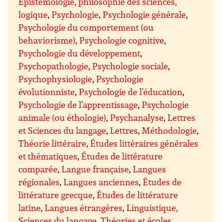
Épistémologie, philosophie des sciences,
logique
,
Psychologie
,
Psychologie générale
,
Psychologie du comportement (ou
behaviorisme)
,
Psychologie cognitive
,
Psychologie du développement
,
Psychopathologie
,
Psychologie sociale
,
Psychophysiologie
,
Psychologie
évolutionniste
,
Psychologie de l’éducation
,
Psychologie de l’apprentissage
,
Psychologie
animale (ou éthologie)
,
Psychanalyse
,
Lettres
et Sciences du langage
,
Lettres
,
Méthodologie
,
Théorie littéraire
,
Études littéraires générales
et thématiques
,
Études de littérature
comparée
,
Langue française
,
Langues
régionales
,
Langues anciennes
,
Études de
littérature grecque
,
Études de littérature
latine
,
Langues étrangères
,
Linguistique,
Sciences du langage
,
Théories et écoles