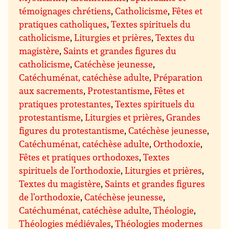
témoignages chrétiens
,
Catholicisme
,
Fêtes et
pratiques catholiques
,
Textes spirituels du
catholicisme
,
Liturgies et prières
,
Textes du
magistère
,
Saints et grandes figures du
catholicisme
,
Catéchèse jeunesse
,
Catéchuménat, catéchèse adulte
,
Préparation
aux sacrements
,
Protestantisme
,
Fêtes et
pratiques protestantes
,
Textes spirituels du
protestantisme
,
Liturgies et prières
,
Grandes
figures du protestantisme
,
Catéchèse jeunesse
,
Catéchuménat, catéchèse adulte
,
Orthodoxie
,
Fêtes et pratiques orthodoxes
,
Textes
spirituels de l’orthodoxie
,
Liturgies et prières
,
Textes du magistère
,
Saints et grandes figures
de l’orthodoxie
,
Catéchèse jeunesse
,
Catéchuménat, catéchèse adulte
,
Théologie
,
Théologies médiévales
,
Théologies modernes