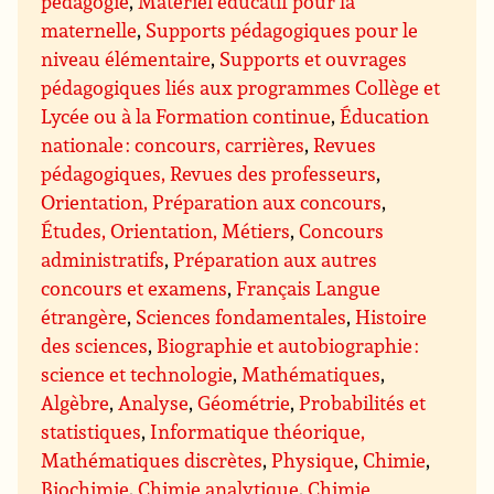
pédagogie
,
Matériel éducatif pour la
maternelle
,
Supports pédagogiques pour le
niveau élémentaire
,
Supports et ouvrages
pédagogiques liés aux programmes Collège et
Lycée ou à la Formation continue
,
Éducation
nationale : concours, carrières
,
Revues
pédagogiques, Revues des professeurs
,
Orientation, Préparation aux concours
,
Études, Orientation, Métiers
,
Concours
administratifs
,
Préparation aux autres
concours et examens
,
Français Langue
étrangère
,
Sciences fondamentales
,
Histoire
des sciences
,
Biographie et autobiographie :
science et technologie
,
Mathématiques
,
Algèbre
,
Analyse
,
Géométrie
,
Probabilités et
statistiques
,
Informatique théorique,
Mathématiques discrètes
,
Physique
,
Chimie
,
Biochimie
,
Chimie analytique
,
Chimie