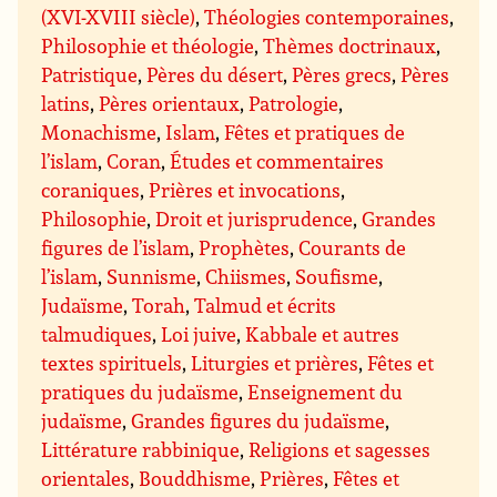
(XVI-XVIII siècle)
,
Théologies contemporaines
,
Philosophie et théologie
,
Thèmes doctrinaux
,
Patristique
,
Pères du désert
,
Pères grecs
,
Pères
latins
,
Pères orientaux
,
Patrologie
,
Monachisme
,
Islam
,
Fêtes et pratiques de
l’islam
,
Coran
,
Études et commentaires
coraniques
,
Prières et invocations
,
Philosophie
,
Droit et jurisprudence
,
Grandes
figures de l’islam
,
Prophètes
,
Courants de
l’islam
,
Sunnisme
,
Chiismes
,
Soufisme
,
Judaïsme
,
Torah
,
Talmud et écrits
talmudiques
,
Loi juive
,
Kabbale et autres
textes spirituels
,
Liturgies et prières
,
Fêtes et
pratiques du judaïsme
,
Enseignement du
judaïsme
,
Grandes figures du judaïsme
,
Littérature rabbinique
,
Religions et sagesses
orientales
,
Bouddhisme
,
Prières
,
Fêtes et