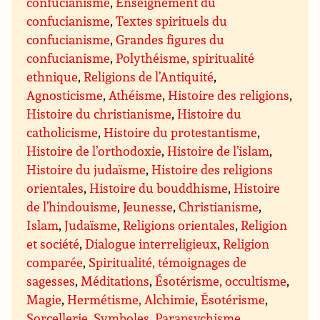
confucianisme
,
Enseignement du
confucianisme
,
Textes spirituels du
confucianisme
,
Grandes figures du
confucianisme
,
Polythéisme, spiritualité
ethnique
,
Religions de l’Antiquité
,
Agnosticisme
,
Athéisme
,
Histoire des religions
,
Histoire du christianisme
,
Histoire du
catholicisme
,
Histoire du protestantisme
,
Histoire de l’orthodoxie
,
Histoire de l’islam
,
Histoire du judaïsme
,
Histoire des religions
orientales
,
Histoire du bouddhisme
,
Histoire
de l’hindouisme
,
Jeunesse
,
Christianisme
,
Islam
,
Judaïsme
,
Religions orientales
,
Religion
et société
,
Dialogue interreligieux
,
Religion
comparée
,
Spiritualité, témoignages de
sagesses
,
Méditations
,
Ésotérisme, occultisme
,
Magie
,
Hermétisme, Alchimie
,
Ésotérisme
,
Sorcellerie
,
Symboles
,
Parapsychisme,