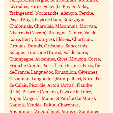
Livradois, Forez
,
Velay (Le Puy-en-Velay,
Yssingeaux)
,
Normandie
,
Alençon
,
Perche
,
Pays d’Auge
,
Pays de Caux
,
Bourgogne
,
Chalonnais
,
Charolais
,
Mâconnais
,
Morvan
,
Nivernais (Nevers)
,
Bretagne
,
Centre, Val de
Loire
,
Berry (Bourges)
,
Blésois
,
Chartrain
,
Drouais
,
Dunois
,
Orléanais
,
Sancerrois
,
Sologne
,
Touraine (Tours)
,
Val de Loire
,
Champagne, Ardennes
,
Givet
,
Mouzon
,
Corse
,
Franche-Comté
,
Paris, Île-de-France
,
Paris
,
Île-
de-France
,
Languedoc, Roussillon
,
Cévennes
,
Gévaudan
,
Languedoc (Montpellier)
,
Nord, Pas
de Calais, Picardie
,
Artois (Arras)
,
Flandre
(Lille)
,
Picardie (Amiens)
,
Pays de la Loire
,
Anjou (Angers)
,
Maine et Perche (Le Mans)
,
Nantais
,
Vendée
,
Poitou-Charentes
,
Angoumois (Angoulême)
,
Aunis-et-Saintonge