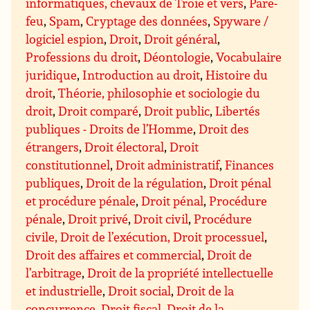
informatiques, chevaux de Troie et vers
,
Pare-
feu
,
Spam
,
Cryptage des données
,
Spyware /
logiciel espion
,
Droit
,
Droit général
,
Professions du droit
,
Déontologie
,
Vocabulaire
juridique
,
Introduction au droit
,
Histoire du
droit
,
Théorie, philosophie et sociologie du
droit
,
Droit comparé
,
Droit public
,
Libertés
publiques - Droits de l’Homme
,
Droit des
étrangers
,
Droit électoral
,
Droit
constitutionnel
,
Droit administratif
,
Finances
publiques
,
Droit de la régulation
,
Droit pénal
et procédure pénale
,
Droit pénal
,
Procédure
pénale
,
Droit privé
,
Droit civil
,
Procédure
civile, Droit de l’exécution, Droit processuel
,
Droit des affaires et commercial
,
Droit de
l’arbitrage
,
Droit de la propriété intellectuelle
et industrielle
,
Droit social
,
Droit de la
concurrence
,
Droit fiscal
,
Droit de la