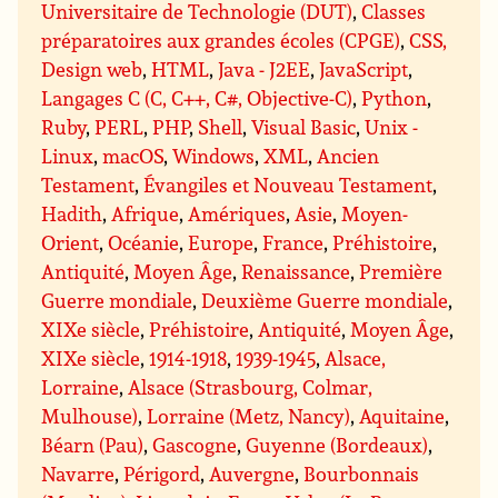
Universitaire de Technologie (DUT)
,
Classes
préparatoires aux grandes écoles (CPGE)
,
CSS,
Design web
,
HTML
,
Java - J2EE
,
JavaScript
,
Langages C (C, C++, C#, Objective-C)
,
Python
,
Ruby
,
PERL
,
PHP
,
Shell
,
Visual Basic
,
Unix -
Linux
,
macOS
,
Windows
,
XML
,
Ancien
Testament
,
Évangiles et Nouveau Testament
,
Hadith
,
Afrique
,
Amériques
,
Asie
,
Moyen-
Orient
,
Océanie
,
Europe
,
France
,
Préhistoire
,
Antiquité
,
Moyen Âge
,
Renaissance
,
Première
Guerre mondiale
,
Deuxième Guerre mondiale
,
XIXe siècle
,
Préhistoire
,
Antiquité
,
Moyen Âge
,
XIXe siècle
,
1914-1918
,
1939-1945
,
Alsace,
Lorraine
,
Alsace (Strasbourg, Colmar,
Mulhouse)
,
Lorraine (Metz, Nancy)
,
Aquitaine
,
Béarn (Pau)
,
Gascogne
,
Guyenne (Bordeaux)
,
Navarre
,
Périgord
,
Auvergne
,
Bourbonnais