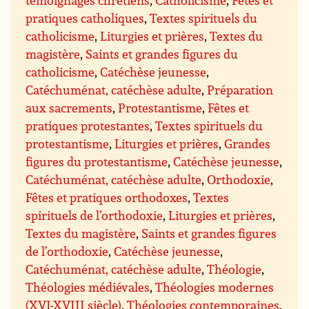
pratiques catholiques
,
Textes spirituels du
catholicisme
,
Liturgies et prières
,
Textes du
magistère
,
Saints et grandes figures du
catholicisme
,
Catéchèse jeunesse
,
Catéchuménat, catéchèse adulte
,
Préparation
aux sacrements
,
Protestantisme
,
Fêtes et
pratiques protestantes
,
Textes spirituels du
protestantisme
,
Liturgies et prières
,
Grandes
figures du protestantisme
,
Catéchèse jeunesse
,
Catéchuménat, catéchèse adulte
,
Orthodoxie
,
Fêtes et pratiques orthodoxes
,
Textes
spirituels de l’orthodoxie
,
Liturgies et prières
,
Textes du magistère
,
Saints et grandes figures
de l’orthodoxie
,
Catéchèse jeunesse
,
Catéchuménat, catéchèse adulte
,
Théologie
,
Théologies médiévales
,
Théologies modernes
(XVI-XVIII siècle)
,
Théologies contemporaines
,