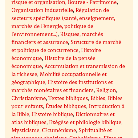
risque et organisation
,
Bourse - Patrimoine
,
Organisation industrielle
,
Régulation de
secteurs spécifiques (santé, enseignement,
marchés de l’énergie, politique de
l’environnement…)
,
Risques, marchés
financiers et assurance
,
Structure de marché
et politique de concurrence
,
Histoire
économique
,
Histoire de la pensée
économique
,
Accumulation et transmission de
la richesse
,
Mobilité occupationnelle et
géographique
,
Histoire des institutions et
marchés monétaires et financiers
,
Religion
,
Christianisme
,
Textes bibliques
,
Bibles
,
Bibles
pour enfants
,
Études bibliques
,
Introduction à
la Bible
,
Histoire biblique
,
Dictionnaires et
atlas bibliques
,
Exégèse et philologie biblique
,
Mysticisme
,
Œcuménisme
,
Spiritualité et
témoignages chrétiens
,
Catholicisme
,
Fêtes et