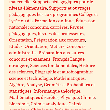
maternelle
,
Supports pédagogiques pour le
niveau élémentaire
,
Supports et ouvrages
pédagogiques liés aux programmes Collège et
Lycée ou à la Formation continue
,
Éducation
nationale : concours, carrières
,
Revues
pédagogiques, Revues des professeurs
,
Orientation, Préparation aux concours
,
Études, Orientation, Métiers
,
Concours
administratifs
,
Préparation aux autres
concours et examens
,
Français Langue
étrangère
,
Sciences fondamentales
,
Histoire
des sciences
,
Biographie et autobiographie :
science et technologie
,
Mathématiques
,
Algèbre
,
Analyse
,
Géométrie
,
Probabilités et
statistiques
,
Informatique théorique,
Mathématiques discrètes
,
Physique
,
Chimie
,
Biochimie
,
Chimie analytique
,
Chimie
organique
,
Chimie minérale (inorganique)
,