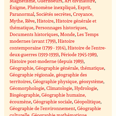
Magnétisme, Guérisseurs
,
Art divinatoire
,
Énigme, Phénomène inexpliqué
,
Esprit,
Paranormal
,
Sociétés secrètes
,
Croyance,
Mythe, Rêve
,
Histoire
,
Histoire générale et
thématique
,
Personnages historiques
,
Documents historiques
,
Monde
,
Les Temps
modernes (avant 1799)
,
Histoire
contemporaine (1799 - 1914)
,
Histoire de l’entre-
deux-guerres (1919-1939)
,
Période 1945-1989
,
Histoire post-moderne (depuis 1989)
,
Géographie
,
Géographie générale, thématique
,
Géographie régionale, géographie des
territoires
,
Géographie physique, géosystème
,
Géomorphologie
,
Climatologie
,
Hydrologie
,
Biogéographie
,
Géographie humaine,
écoumène
,
Géographie sociale
,
Géopolitique
,
Géographie de l’environnement
,
Géographie
culturelle
,
Géographie mathématique
,