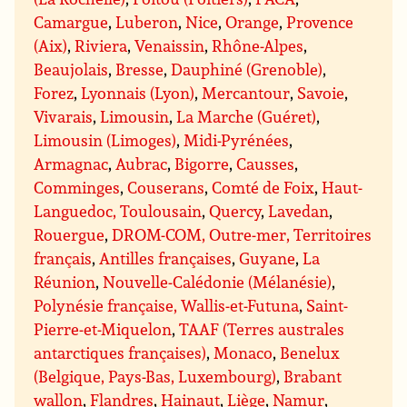
Camargue
,
Luberon
,
Nice
,
Orange
,
Provence
(Aix)
,
Riviera
,
Venaissin
,
Rhône-Alpes
,
Beaujolais
,
Bresse
,
Dauphiné (Grenoble)
,
Forez
,
Lyonnais (Lyon)
,
Mercantour
,
Savoie
,
Vivarais
,
Limousin
,
La Marche (Guéret)
,
Limousin (Limoges)
,
Midi-Pyrénées
,
Armagnac
,
Aubrac
,
Bigorre
,
Causses
,
Comminges
,
Couserans
,
Comté de Foix
,
Haut-
Languedoc, Toulousain
,
Quercy
,
Lavedan
,
Rouergue
,
DROM-COM, Outre-mer, Territoires
français
,
Antilles françaises
,
Guyane
,
La
Réunion
,
Nouvelle-Calédonie (Mélanésie)
,
Polynésie française, Wallis-et-Futuna
,
Saint-
Pierre-et-Miquelon
,
TAAF (Terres australes
antarctiques françaises)
,
Monaco
,
Benelux
(Belgique, Pays-Bas, Luxembourg)
,
Brabant
wallon
,
Flandres
,
Hainaut
,
Liège
,
Namur
,