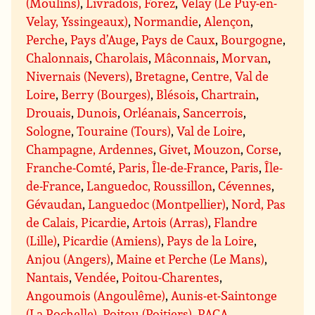
(Moulins)
,
Livradois, Forez
,
Velay (Le Puy-en-
Velay, Yssingeaux)
,
Normandie
,
Alençon
,
Perche
,
Pays d’Auge
,
Pays de Caux
,
Bourgogne
,
Chalonnais
,
Charolais
,
Mâconnais
,
Morvan
,
Nivernais (Nevers)
,
Bretagne
,
Centre, Val de
Loire
,
Berry (Bourges)
,
Blésois
,
Chartrain
,
Drouais
,
Dunois
,
Orléanais
,
Sancerrois
,
Sologne
,
Touraine (Tours)
,
Val de Loire
,
Champagne, Ardennes
,
Givet
,
Mouzon
,
Corse
,
Franche-Comté
,
Paris, Île-de-France
,
Paris
,
Île-
de-France
,
Languedoc, Roussillon
,
Cévennes
,
Gévaudan
,
Languedoc (Montpellier)
,
Nord, Pas
de Calais, Picardie
,
Artois (Arras)
,
Flandre
(Lille)
,
Picardie (Amiens)
,
Pays de la Loire
,
Anjou (Angers)
,
Maine et Perche (Le Mans)
,
Nantais
,
Vendée
,
Poitou-Charentes
,
Angoumois (Angoulême)
,
Aunis-et-Saintonge
(La Rochelle)
,
Poitou (Poitiers)
,
PACA
,