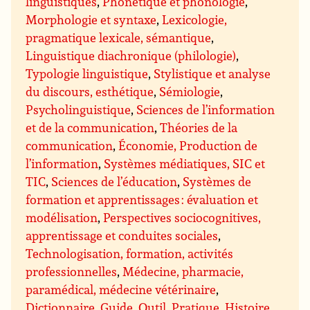
linguistiques
,
Phonétique et phonologie
,
Morphologie et syntaxe
,
Lexicologie,
pragmatique lexicale, sémantique
,
Linguistique diachronique (philologie)
,
Typologie linguistique
,
Stylistique et analyse
du discours, esthétique
,
Sémiologie
,
Psycholinguistique
,
Sciences de l’information
et de la communication
,
Théories de la
communication
,
Économie, Production de
l’information
,
Systèmes médiatiques, SIC et
TIC
,
Sciences de l’éducation
,
Systèmes de
formation et apprentissages : évaluation et
modélisation
,
Perspectives sociocognitives,
apprentissage et conduites sociales
,
Technologisation, formation, activités
professionnelles
,
Médecine, pharmacie,
paramédical, médecine vétérinaire
,
Dictionnaire, Guide, Outil, Pratique
,
Histoire