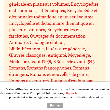
générale en plusieurs volumes
,
Encyclopédies
et dictionnaires thématiques
,
Encyclopédie et
dictionnaire thématique en un seul volume
,
Encyclopédie et dictionnaire thématique en
plusieurs volumes
,
Encyclopédies en
fascicules
,
Ouvrages de documentation
,
Annuaire
,
Catalogue éditeur
,
Bibliothéconomie
,
Littérature générale
,
Œuvres classiques
,
Antiquité
,
Moyen-Âge
,
Moderne (avant 1799)
,
XXe siècle avant 1945
,
Romans
,
Romans francophones
,
Romans
étrangers
,
Romans et nouvelles de genre
,
Romans d’aventures
,
Romans d’espionnage
,
Romans policiers
,
Policier historique
,
Policier
Ce site utilise des cookies nécessaires à son bon fonctionnement et des cookies
procédural (type série les Experts)
,
Policier
de mesure d’audience. Pour plus d’informations,
cliquez ici
.
En poursuivant votre navigation, vous consentez à l’utilisation de cookies.
humoristique
,
Cozy crime, cosy mystery
,
Romans noirs
,
Thriller
,
Thriller
Fermer