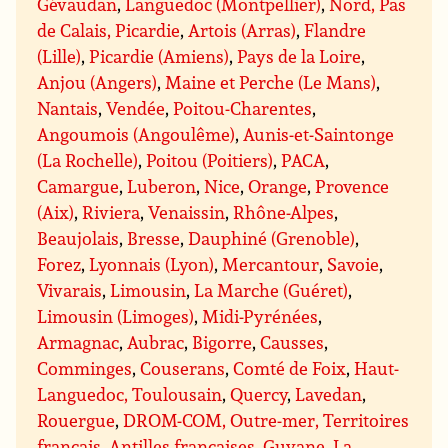
Gévaudan
,
Languedoc (Montpellier)
,
Nord, Pas
de Calais, Picardie
,
Artois (Arras)
,
Flandre
(Lille)
,
Picardie (Amiens)
,
Pays de la Loire
,
Anjou (Angers)
,
Maine et Perche (Le Mans)
,
Nantais
,
Vendée
,
Poitou-Charentes
,
Angoumois (Angoulême)
,
Aunis-et-Saintonge
(La Rochelle)
,
Poitou (Poitiers)
,
PACA
,
Camargue
,
Luberon
,
Nice
,
Orange
,
Provence
(Aix)
,
Riviera
,
Venaissin
,
Rhône-Alpes
,
Beaujolais
,
Bresse
,
Dauphiné (Grenoble)
,
Forez
,
Lyonnais (Lyon)
,
Mercantour
,
Savoie
,
Vivarais
,
Limousin
,
La Marche (Guéret)
,
Limousin (Limoges)
,
Midi-Pyrénées
,
Armagnac
,
Aubrac
,
Bigorre
,
Causses
,
Comminges
,
Couserans
,
Comté de Foix
,
Haut-
Languedoc, Toulousain
,
Quercy
,
Lavedan
,
Rouergue
,
DROM-COM, Outre-mer, Territoires
français
,
Antilles françaises
,
Guyane
,
La