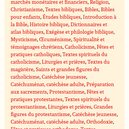
marchés monétaires et financiers
,
Religion
,
Christianisme
,
Textes bibliques
,
Bibles
,
Bibles
pour enfants
,
Études bibliques
,
Introduction à
la Bible
,
Histoire biblique
,
Dictionnaires et
atlas bibliques
,
Exégèse et philologie biblique
,
Mysticisme
,
Œcuménisme
,
Spiritualité et
témoignages chrétiens
,
Catholicisme
,
Fêtes et
pratiques catholiques
,
Textes spirituels du
catholicisme
,
Liturgies et prières
,
Textes du
magistère
,
Saints et grandes figures du
catholicisme
,
Catéchèse jeunesse
,
Catéchuménat, catéchèse adulte
,
Préparation
aux sacrements
,
Protestantisme
,
Fêtes et
pratiques protestantes
,
Textes spirituels du
protestantisme
,
Liturgies et prières
,
Grandes
figures du protestantisme
,
Catéchèse jeunesse
,
Catéchuménat, catéchèse adulte
,
Orthodoxie
,
Fêtes et pratiques orthodoxes
,
Textes