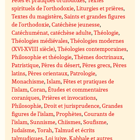
spirituels de l’orthodoxie
,
Liturgies et prières
,
Textes du magistère
,
Saints et grandes figures
de l’orthodoxie
,
Catéchèse jeunesse
,
Catéchuménat, catéchèse adulte
,
Théologie
,
Théologies médiévales
,
Théologies modernes
(XVI-XVIII siècle)
,
Théologies contemporaines
,
Philosophie et théologie
,
Thèmes doctrinaux
,
Patristique
,
Pères du désert
,
Pères grecs
,
Pères
latins
,
Pères orientaux
,
Patrologie
,
Monachisme
,
Islam
,
Fêtes et pratiques de
l’islam
,
Coran
,
Études et commentaires
coraniques
,
Prières et invocations
,
Philosophie
,
Droit et jurisprudence
,
Grandes
figures de l’islam
,
Prophètes
,
Courants de
l’islam
,
Sunnisme
,
Chiismes
,
Soufisme
,
Judaïsme
,
Torah
,
Talmud et écrits
talmudiques
,
Loi juive
,
Kabbale et autres