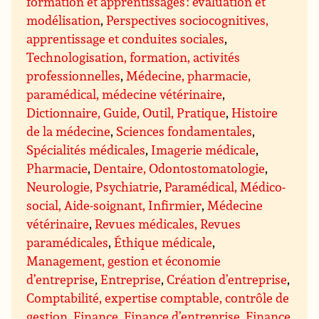
formation et apprentissages : évaluation et
modélisation
,
Perspectives sociocognitives,
apprentissage et conduites sociales
,
Technologisation, formation, activités
professionnelles
,
Médecine, pharmacie,
paramédical, médecine vétérinaire
,
Dictionnaire, Guide, Outil, Pratique
,
Histoire
de la médecine
,
Sciences fondamentales
,
Spécialités médicales
,
Imagerie médicale
,
Pharmacie
,
Dentaire, Odontostomatologie
,
Neurologie, Psychiatrie
,
Paramédical, Médico-
social, Aide-soignant, Infirmier
,
Médecine
vétérinaire
,
Revues médicales, Revues
paramédicales
,
Éthique médicale
,
Management, gestion et économie
d’entreprise
,
Entreprise
,
Création d’entreprise
,
Comptabilité, expertise comptable, contrôle de
gestion
,
Finance
,
Finance d’entreprise
,
Finance