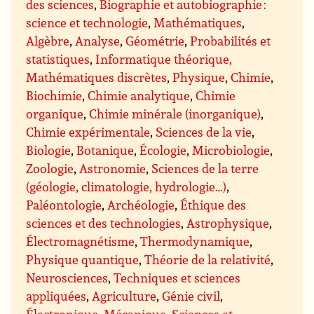
des sciences
,
Biographie et autobiographie :
science et technologie
,
Mathématiques
,
Algèbre
,
Analyse
,
Géométrie
,
Probabilités et
statistiques
,
Informatique théorique,
Mathématiques discrètes
,
Physique
,
Chimie
,
Biochimie
,
Chimie analytique
,
Chimie
organique
,
Chimie minérale (inorganique)
,
Chimie expérimentale
,
Sciences de la vie
,
Biologie
,
Botanique
,
Écologie
,
Microbiologie
,
Zoologie
,
Astronomie
,
Sciences de la terre
(géologie, climatologie, hydrologie…)
,
Paléontologie
,
Archéologie
,
Éthique des
sciences et des technologies
,
Astrophysique
,
Électromagnétisme
,
Thermodynamique
,
Physique quantique
,
Théorie de la relativité
,
Neurosciences
,
Techniques et sciences
appliquées
,
Agriculture
,
Génie civil
,
Électronique
,
Mécanique
,
Sciences et