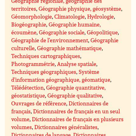
Géographie régionale, géographie des
territoires
,
Géographie physique, géosystème
,
Géomorphologie
,
Climatologie
,
Hydrologie
,
Biogéographie
,
Géographie humaine,
écoumène
,
Géographie sociale
,
Géopolitique
,
Géographie de l’environnement
,
Géographie
culturelle
,
Géographie mathématique
,
Techniques cartographiques
,
Photogrammétrie
,
Analyse spatiale
,
Techniques géographiques
,
Système
d’information géographique, géomatique
,
Télédétection
,
Géographie quantitative,
géostatistique
,
Géographie qualitative
,
Ouvrages de référence
,
Dictionnaires de
français
,
Dictionnaires de français en un seul
volume
,
Dictionnaires de français en plusieurs
volumes
,
Dictionnaires généralistes
,
Dictionnaires de langage
,
Dictionnaires