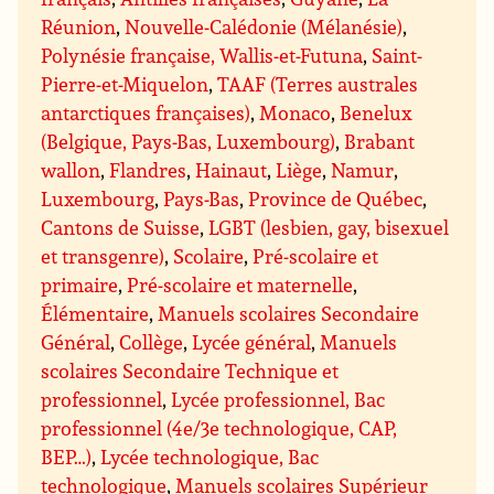
Réunion
,
Nouvelle-Calédonie (Mélanésie)
,
Polynésie française, Wallis-et-Futuna
,
Saint-
Pierre-et-Miquelon
,
TAAF (Terres australes
antarctiques françaises)
,
Monaco
,
Benelux
(Belgique, Pays-Bas, Luxembourg)
,
Brabant
wallon
,
Flandres
,
Hainaut
,
Liège
,
Namur
,
Luxembourg
,
Pays-Bas
,
Province de Québec
,
Cantons de Suisse
,
LGBT (lesbien, gay, bisexuel
et transgenre)
,
Scolaire
,
Pré-scolaire et
primaire
,
Pré-scolaire et maternelle
,
Élémentaire
,
Manuels scolaires Secondaire
Général
,
Collège
,
Lycée général
,
Manuels
scolaires Secondaire Technique et
professionnel
,
Lycée professionnel, Bac
professionnel (4e/3e technologique, CAP,
BEP…)
,
Lycée technologique, Bac
technologique
,
Manuels scolaires Supérieur