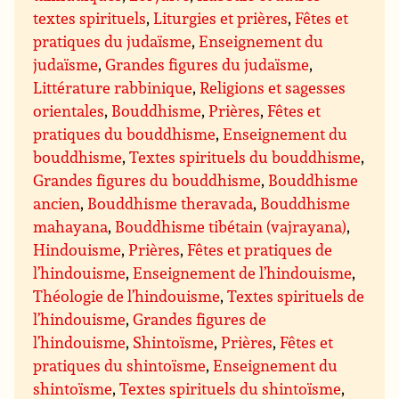
textes spirituels
,
Liturgies et prières
,
Fêtes et
pratiques du judaïsme
,
Enseignement du
judaïsme
,
Grandes figures du judaïsme
,
Littérature rabbinique
,
Religions et sagesses
orientales
,
Bouddhisme
,
Prières
,
Fêtes et
pratiques du bouddhisme
,
Enseignement du
bouddhisme
,
Textes spirituels du bouddhisme
,
Grandes figures du bouddhisme
,
Bouddhisme
ancien
,
Bouddhisme theravada
,
Bouddhisme
mahayana
,
Bouddhisme tibétain (vajrayana)
,
Hindouisme
,
Prières
,
Fêtes et pratiques de
l’hindouisme
,
Enseignement de l’hindouisme
,
Théologie de l’hindouisme
,
Textes spirituels de
l’hindouisme
,
Grandes figures de
l’hindouisme
,
Shintoïsme
,
Prières
,
Fêtes et
pratiques du shintoïsme
,
Enseignement du
shintoïsme
,
Textes spirituels du shintoïsme
,