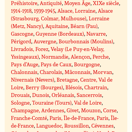
Préhistoire
,
Antiquité
,
Moyen Âge
,
XIXe siècle
,
1914-1918
,
1939-1945
,
Alsace, Lorraine
,
Alsace
(Strasbourg, Colmar, Mulhouse)
,
Lorraine
(Metz, Nancy)
,
Aquitaine
,
Béarn (Pau)
,
Gascogne
,
Guyenne (Bordeaux)
,
Navarre
,
Périgord
,
Auvergne
,
Bourbonnais (Moulins)
,
Livradois, Forez
,
Velay (Le Puy-en-Velay,
Yssingeaux)
,
Normandie
,
Alençon
,
Perche
,
Pays d’Auge
,
Pays de Caux
,
Bourgogne
,
Chalonnais
,
Charolais
,
Mâconnais
,
Morvan
,
Nivernais (Nevers)
,
Bretagne
,
Centre, Val de
Loire
,
Berry (Bourges)
,
Blésois
,
Chartrain
,
Drouais
,
Dunois
,
Orléanais
,
Sancerrois
,
Sologne
,
Touraine (Tours)
,
Val de Loire
,
Champagne, Ardennes
,
Givet
,
Mouzon
,
Corse
,
Franche-Comté
,
Paris, Île-de-France
,
Paris
,
Île-
de-France
,
Languedoc, Roussillon
,
Cévennes
,