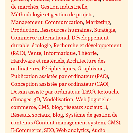
de marchés
,
Gestion industrielle
,
Méthodologie et gestion de projets
,
Management
,
Communication
,
Marketing
,
Production
,
Ressources humaines
,
Stratégie
,
Commerce international
,
Développement
durable, écologie
,
Recherche et développement
(R&D)
,
Vente
,
Informatique
,
Théorie
,
Hardware et matériels
,
Architecture des
ordinateurs
,
Périphériques
,
Graphisme
,
Publication assistée par ordinateur (PAO)
,
Conception assistée par ordinateur (CAO)
,
Dessin assisté par ordinateur (DAO), Retouche
d’images
,
3D
,
Modélisation
,
Web (logiciel e-
commerce, CMS, blog, réseaux sociaux…)
,
Réseaux sociaux, Blog
,
Système de gestion de
contenus (Content management system, CMS)
,
E-Commerce
,
SEO, Web analytics
,
Audio,