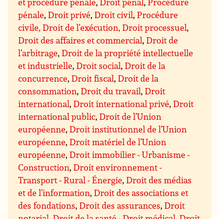
et procédure pénale
,
Droit pénal
,
Procédure
pénale
,
Droit privé
,
Droit civil
,
Procédure
civile, Droit de l’exécution, Droit processuel
,
Droit des affaires et commercial
,
Droit de
l’arbitrage
,
Droit de la propriété intellectuelle
et industrielle
,
Droit social
,
Droit de la
concurrence
,
Droit fiscal
,
Droit de la
consommation
,
Droit du travail
,
Droit
international
,
Droit international privé
,
Droit
international public
,
Droit de l’Union
européenne
,
Droit institutionnel de l’Union
européenne
,
Droit matériel de l’Union
européenne
,
Droit immobilier - Urbanisme -
Construction
,
Droit environnement -
Transport - Rural - Énergie
,
Droit des médias
et de l’information
,
Droit des associations et
des fondations
,
Droit des assurances
,
Droit
notarial
,
Droit de la santé - Droit médical
,
Droit