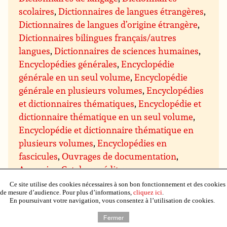
scolaires
,
Dictionnaires de langues étrangères
,
Dictionnaires de langues d’origine étrangère
,
Dictionnaires bilingues français/autres
langues
,
Dictionnaires de sciences humaines
,
Encyclopédies générales
,
Encyclopédie
générale en un seul volume
,
Encyclopédie
générale en plusieurs volumes
,
Encyclopédies
et dictionnaires thématiques
,
Encyclopédie et
dictionnaire thématique en un seul volume
,
Encyclopédie et dictionnaire thématique en
plusieurs volumes
,
Encyclopédies en
fascicules
,
Ouvrages de documentation
,
Annuaire
,
Catalogue éditeur
,
Bibliothéconomie
,
Littérature générale
,
Ce site utilise des cookies nécessaires à son bon fonctionnement et des cookies
de mesure d’audience. Pour plus d’informations,
cliquez ici
.
Œuvres classiques
,
Antiquité
,
Moyen-Âge
,
En poursuivant votre navigation, vous consentez à l’utilisation de cookies.
Moderne (avant 1799)
,
XXe siècle avant 1945
,
Fermer
Romans
,
Romans francophones
,
Romans