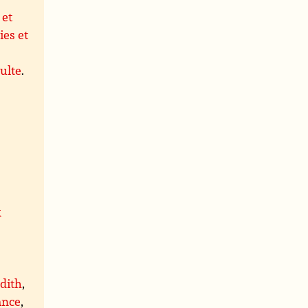
 et
ies et
ulte
.
x
,
dith
,
ance
,