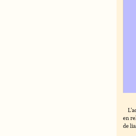
L’a
en re
de li