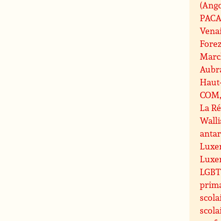
(Ang
PAC
Vena
Fore
Marc
Aubr
Haut
COM, 
La R
Walli
antar
Luxe
Luxe
LGBT 
prim
scola
scola