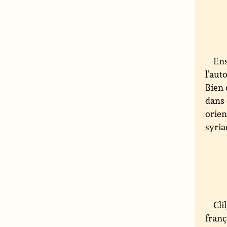
Ens
l’aut
Bien 
dans 
orien
syria
Cli
franç