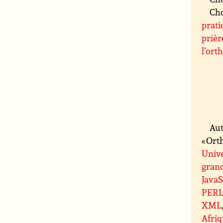
Cho
prat
prièr
l’ort
Aut
« Ort
Unive
grand
JavaS
PER
XML
Afri