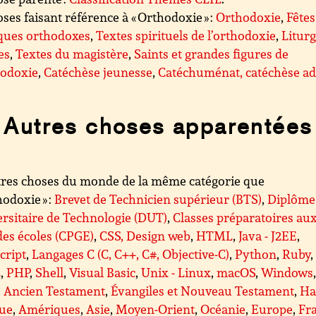
ses faisant référence à « Orthodoxie » :
Orthodoxie
,
Fêtes
iques orthodoxes
,
Textes spirituels de l’orthodoxie
,
Liturg
es
,
Textes du magistère
,
Saints et grandes figures de
hodoxie
,
Catéchèse jeunesse
,
Catéchuménat, catéchèse ad
Autres choses apparentées
res choses du monde de la même catégorie que
hodoxie » :
Brevet de Technicien supérieur (BTS)
,
Diplôme
rsitaire de Technologie (DUT)
,
Classes préparatoires au
es écoles (CPGE)
,
CSS, Design web
,
HTML
,
Java - J2EE
,
cript
,
Langages C (C, C++, C#, Objective-C)
,
Python
,
Ruby
,
L
,
PHP
,
Shell
,
Visual Basic
,
Unix - Linux
,
macOS
,
Windows
,
Ancien Testament
,
Évangiles et Nouveau Testament
,
Ha
que
,
Amériques
,
Asie
,
Moyen-Orient
,
Océanie
,
Europe
,
Fr