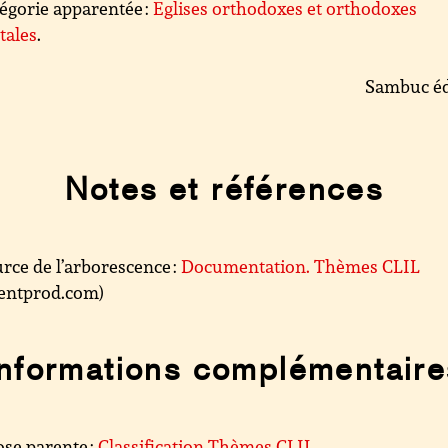
égorie apparentée :
Eglises orthodoxes et orthodoxes
tales
.
Sambuc éd
Notes et références
rce de l’arborescence :
Documentation. Thèmes CLIL
.centprod.com)
Informations complémentaire
se parente :
Classification Thèmes CLIL
.