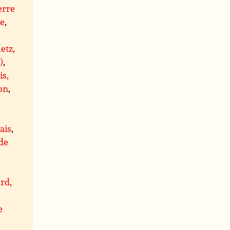
erre
re
,
etz,
)
,
is,
on
,
ais
,
 de
rd,
e