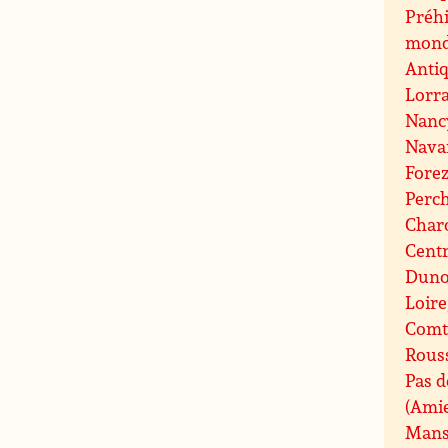
Préhi
mond
Antiq
Lorr
Nanc
Nava
Fore
Perc
Charo
Centr
Duno
Loire
Comt
Rouss
Pas d
(Ami
Mans