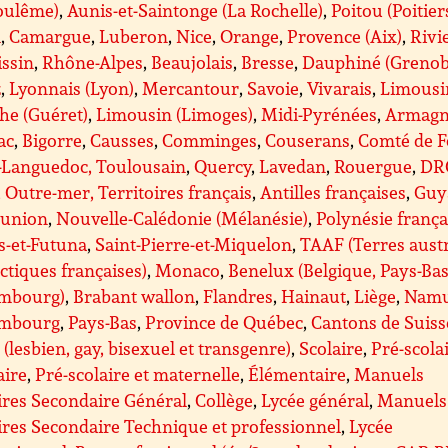
oulême)
,
Aunis-et-Saintonge (La Rochelle)
,
Poitou (Poitier
A
,
Camargue
,
Luberon
,
Nice
,
Orange
,
Provence (Aix)
,
Rivi
issin
,
Rhône-Alpes
,
Beaujolais
,
Bresse
,
Dauphiné (Grenob
z
,
Lyonnais (Lyon)
,
Mercantour
,
Savoie
,
Vivarais
,
Limousi
he (Guéret)
,
Limousin (Limoges)
,
Midi-Pyrénées
,
Armagn
ac
,
Bigorre
,
Causses
,
Comminges
,
Couserans
,
Comté de F
-Languedoc, Toulousain
,
Quercy
,
Lavedan
,
Rouergue
,
DR
Outre-mer, Territoires français
,
Antilles françaises
,
Guy
éunion
,
Nouvelle-Calédonie (Mélanésie)
,
Polynésie frança
s-et-Futuna
,
Saint-Pierre-et-Miquelon
,
TAAF (Terres aust
ctiques françaises)
,
Monaco
,
Benelux (Belgique, Pays-Bas
mbourg)
,
Brabant wallon
,
Flandres
,
Hainaut
,
Liège
,
Nam
mbourg
,
Pays-Bas
,
Province de Québec
,
Cantons de Suiss
(lesbien, gay, bisexuel et transgenre)
,
Scolaire
,
Pré-scolai
aire
,
Pré-scolaire et maternelle
,
Élémentaire
,
Manuels
ires Secondaire Général
,
Collège
,
Lycée général
,
Manuels
ires Secondaire Technique et professionnel
,
Lycée