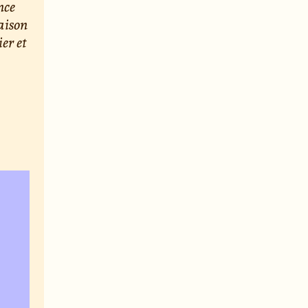
nce
aison
er et