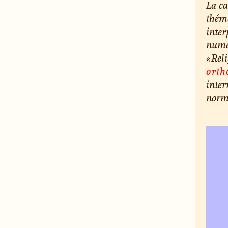
La ca
théma
inter
numér
« Rel
orth
inter
norma