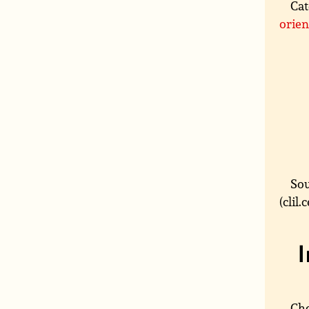
Cat
orien
Sou
(clil
Cho