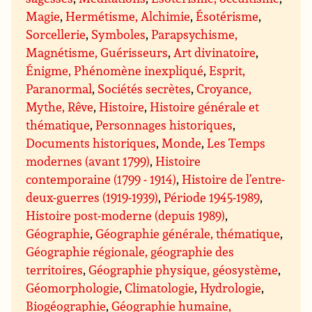
Magie
,
Hermétisme, Alchimie
,
Ésotérisme
,
Sorcellerie
,
Symboles
,
Parapsychisme,
Magnétisme, Guérisseurs
,
Art divinatoire
,
Énigme, Phénomène inexpliqué
,
Esprit,
Paranormal
,
Sociétés secrètes
,
Croyance,
Mythe, Rêve
,
Histoire
,
Histoire générale et
thématique
,
Personnages historiques
,
Documents historiques
,
Monde
,
Les Temps
modernes (avant 1799)
,
Histoire
contemporaine (1799 - 1914)
,
Histoire de l’entre-
deux-guerres (1919-1939)
,
Période 1945-1989
,
Histoire post-moderne (depuis 1989)
,
Géographie
,
Géographie générale, thématique
,
Géographie régionale, géographie des
territoires
,
Géographie physique, géosystème
,
Géomorphologie
,
Climatologie
,
Hydrologie
,
Biogéographie
,
Géographie humaine,