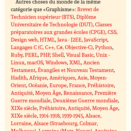
Autres choses du monde de la même
catégorie que « Graphisme » :
Brevet de
Technicien supérieur (BTS)
,
Diplôme
Universitaire de Technologie (DUT)
,
Classes
préparatoires aux grandes écoles (CPGE)
,
CSS,
Design web
,
HTML
,
Java - J2EE
,
JavaScript
,
Langages C (C, C++, C#, Objective-C)
,
Python
,
Ruby
,
PERL
,
PHP
,
Shell
,
Visual Basic
,
Unix -
Linux
,
macOS
,
Windows
,
XML
,
Ancien
Testament
,
Évangiles et Nouveau Testament
,
Hadith
,
Afrique
,
Amériques
,
Asie
,
Moyen-
Orient
,
Océanie
,
Europe
,
France
,
Préhistoire
,
Antiquité
,
Moyen Âge
,
Renaissance
,
Première
Guerre mondiale
,
Deuxième Guerre mondiale
,
XIXe siècle
,
Préhistoire
,
Antiquité
,
Moyen Âge
,
XIXe siècle
,
1914-1918
,
1939-1945
,
Alsace,
Lorraine
,
Alsace (Strasbourg, Colmar,
Mulhouse)
,
Lorraine (Metz, Nancy)
,
Aquitaine
,