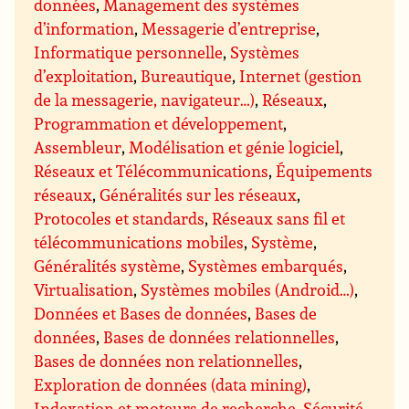
données
,
Management des systèmes
d’information
,
Messagerie d’entreprise
,
Informatique personnelle
,
Systèmes
d’exploitation
,
Bureautique
,
Internet (gestion
de la messagerie, navigateur…)
,
Réseaux
,
Programmation et développement
,
Assembleur
,
Modélisation et génie logiciel
,
Réseaux et Télécommunications
,
Équipements
réseaux
,
Généralités sur les réseaux
,
Protocoles et standards
,
Réseaux sans fil et
télécommunications mobiles
,
Système
,
Généralités système
,
Systèmes embarqués
,
Virtualisation
,
Systèmes mobiles (Android…)
,
Données et Bases de données
,
Bases de
données
,
Bases de données relationnelles
,
Bases de données non relationnelles
,
Exploration de données (data mining)
,
Indexation et moteurs de recherche
,
Sécurité
,