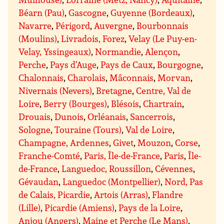
Béarn (Pau)
,
Gascogne
,
Guyenne (Bordeaux)
,
Navarre
,
Périgord
,
Auvergne
,
Bourbonnais
(Moulins)
,
Livradois, Forez
,
Velay (Le Puy-en-
Velay, Yssingeaux)
,
Normandie
,
Alençon
,
Perche
,
Pays d’Auge
,
Pays de Caux
,
Bourgogne
,
Chalonnais
,
Charolais
,
Mâconnais
,
Morvan
,
Nivernais (Nevers)
,
Bretagne
,
Centre, Val de
Loire
,
Berry (Bourges)
,
Blésois
,
Chartrain
,
Drouais
,
Dunois
,
Orléanais
,
Sancerrois
,
Sologne
,
Touraine (Tours)
,
Val de Loire
,
Champagne, Ardennes
,
Givet
,
Mouzon
,
Corse
,
Franche-Comté
,
Paris, Île-de-France
,
Paris
,
Île-
de-France
,
Languedoc, Roussillon
,
Cévennes
,
Gévaudan
,
Languedoc (Montpellier)
,
Nord, Pas
de Calais, Picardie
,
Artois (Arras)
,
Flandre
(Lille)
,
Picardie (Amiens)
,
Pays de la Loire
,
Anjou (Angers)
,
Maine et Perche (Le Mans)
,