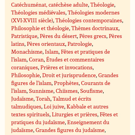
Catéchuménat, catéchèse adulte
,
Théologie
,
Théologies médiévales
,
Théologies modernes
(XVI-XVIII siècle)
,
Théologies contemporaines
,
Philosophie et théologie
,
Thèmes doctrinaux
,
Patristique
,
Pères du désert
,
Pères grecs
,
Pères
latins
,
Pères orientaux
,
Patrologie
,
Monachisme
,
Islam
,
Fêtes et pratiques de
l’islam
,
Coran
,
Études et commentaires
coraniques
,
Prières et invocations
,
Philosophie
,
Droit et jurisprudence
,
Grandes
figures de l’islam
,
Prophètes
,
Courants de
l’islam
,
Sunnisme
,
Chiismes
,
Soufisme
,
Judaïsme
,
Torah
,
Talmud et écrits
talmudiques
,
Loi juive
,
Kabbale et autres
textes spirituels
,
Liturgies et prières
,
Fêtes et
pratiques du judaïsme
,
Enseignement du
judaïsme
,
Grandes figures du judaïsme
,