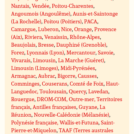
Nantais
,
Vendée
,
Poitou-Charentes
,
Angoumois (Angoulême)
,
Aunis-et-Saintonge
(La Rochelle)
,
Poitou (Poitiers)
,
PACA
,
Camargue
,
Luberon
,
Nice
,
Orange
,
Provence
(Aix)
,
Riviera
,
Venaissin
,
Rhône-Alpes
,
Beaujolais
,
Bresse
,
Dauphiné (Grenoble)
,
Forez
,
Lyonnais (Lyon)
,
Mercantour
,
Savoie
,
Vivarais
,
Limousin
,
La Marche (Guéret)
,
Limousin (Limoges)
,
Midi-Pyrénées
,
Armagnac
,
Aubrac
,
Bigorre
,
Causses
,
Comminges
,
Couserans
,
Comté de Foix
,
Haut-
Languedoc, Toulousain
,
Quercy
,
Lavedan
,
Rouergue
,
DROM-COM, Outre-mer, Territoires
français
,
Antilles françaises
,
Guyane
,
La
Réunion
,
Nouvelle-Calédonie (Mélanésie)
,
Polynésie française, Wallis-et-Futuna
,
Saint-
Pierre-et-Miquelon
,
TAAF (Terres australes