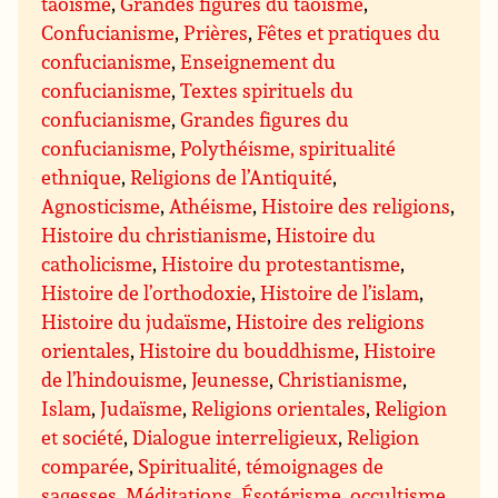
taoïsme
,
Grandes figures du taoïsme
,
Confucianisme
,
Prières
,
Fêtes et pratiques du
confucianisme
,
Enseignement du
confucianisme
,
Textes spirituels du
confucianisme
,
Grandes figures du
confucianisme
,
Polythéisme, spiritualité
ethnique
,
Religions de l’Antiquité
,
Agnosticisme
,
Athéisme
,
Histoire des religions
,
Histoire du christianisme
,
Histoire du
catholicisme
,
Histoire du protestantisme
,
Histoire de l’orthodoxie
,
Histoire de l’islam
,
Histoire du judaïsme
,
Histoire des religions
orientales
,
Histoire du bouddhisme
,
Histoire
de l’hindouisme
,
Jeunesse
,
Christianisme
,
Islam
,
Judaïsme
,
Religions orientales
,
Religion
et société
,
Dialogue interreligieux
,
Religion
comparée
,
Spiritualité, témoignages de
sagesses
,
Méditations
,
Ésotérisme, occultisme
,