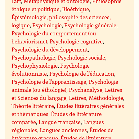
l’art
,
Métaphysique et ontologie
,
Philosophie
éthique et politique
,
Bioéthique
,
Épistémologie, philosophie des sciences,
logique
,
Psychologie
,
Psychologie générale
,
Psychologie du comportement (ou
behaviorisme)
,
Psychologie cognitive
,
Psychologie du développement
,
Psychopathologie
,
Psychologie sociale
,
Psychophysiologie
,
Psychologie
évolutionniste
,
Psychologie de l’éducation
,
Psychologie de l’apprentissage
,
Psychologie
animale (ou éthologie)
,
Psychanalyse
,
Lettres
et Sciences du langage
,
Lettres
,
Méthodologie
,
Théorie littéraire
,
Études littéraires générales
et thématiques
,
Études de littérature
comparée
,
Langue française
,
Langues
régionales
,
Langues anciennes
,
Études de
littérature grecque
,
Études de littérature