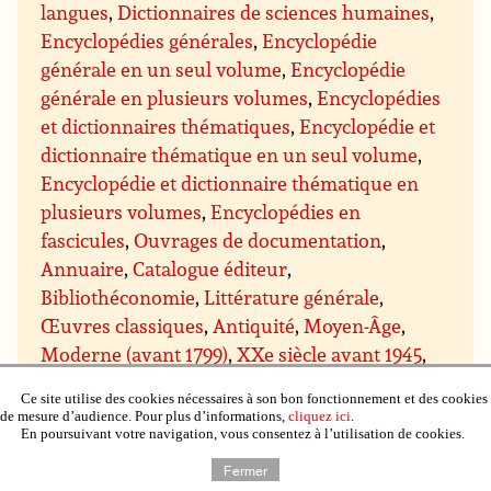
langues
,
Dictionnaires de sciences humaines
,
Encyclopédies générales
,
Encyclopédie
générale en un seul volume
,
Encyclopédie
générale en plusieurs volumes
,
Encyclopédies
et dictionnaires thématiques
,
Encyclopédie et
dictionnaire thématique en un seul volume
,
Encyclopédie et dictionnaire thématique en
plusieurs volumes
,
Encyclopédies en
fascicules
,
Ouvrages de documentation
,
Annuaire
,
Catalogue éditeur
,
Bibliothéconomie
,
Littérature générale
,
Œuvres classiques
,
Antiquité
,
Moyen-Âge
,
Moderne (avant 1799)
,
XXe siècle avant 1945
,
Romans
,
Romans francophones
,
Romans
Ce site utilise des cookies nécessaires à son bon fonctionnement et des cookies
étrangers
,
Romans et nouvelles de genre
,
de mesure d’audience. Pour plus d’informations,
cliquez ici
.
En poursuivant votre navigation, vous consentez à l’utilisation de cookies.
Romans d’aventures
,
Romans d’espionnage
,
Romans policiers
,
Policier historique
,
Policier
Fermer