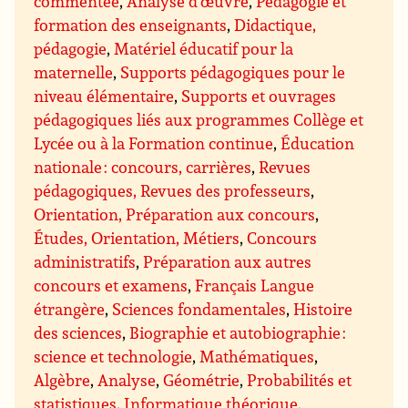
commentée
,
Analyse d’œuvre
,
Pédagogie et
formation des enseignants
,
Didactique,
pédagogie
,
Matériel éducatif pour la
maternelle
,
Supports pédagogiques pour le
niveau élémentaire
,
Supports et ouvrages
pédagogiques liés aux programmes Collège et
Lycée ou à la Formation continue
,
Éducation
nationale : concours, carrières
,
Revues
pédagogiques, Revues des professeurs
,
Orientation, Préparation aux concours
,
Études, Orientation, Métiers
,
Concours
administratifs
,
Préparation aux autres
concours et examens
,
Français Langue
étrangère
,
Sciences fondamentales
,
Histoire
des sciences
,
Biographie et autobiographie :
science et technologie
,
Mathématiques
,
Algèbre
,
Analyse
,
Géométrie
,
Probabilités et
statistiques
,
Informatique théorique,