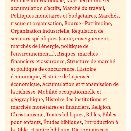
Finance internationale
,
Macroéconomie et
accumulation d’actifs
,
Marché du travail
,
Politiques monétaires et budgétaires
,
Marchés,
risque et organisation
,
Bourse - Patrimoine
,
Organisation industrielle
,
Régulation de
secteurs spécifiques (santé, enseignement,
marchés de l’énergie, politique de
l’environnement…)
,
Risques, marchés
financiers et assurance
,
Structure de marché
et politique de concurrence
,
Histoire
économique
,
Histoire de la pensée
économique
,
Accumulation et transmission de
la richesse
,
Mobilité occupationnelle et
géographique
,
Histoire des institutions et
marchés monétaires et financiers
,
Religion
,
Christianisme
,
Textes bibliques
,
Bibles
,
Bibles
pour enfants
,
Études bibliques
,
Introduction à
la Bible
,
Histoire biblique
,
Dictionnaires et