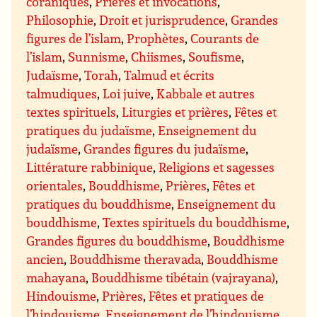
coraniques
,
Prières et invocations
,
Philosophie
,
Droit et jurisprudence
,
Grandes
figures de l’islam
,
Prophètes
,
Courants de
l’islam
,
Sunnisme
,
Chiismes
,
Soufisme
,
Judaïsme
,
Torah
,
Talmud et écrits
talmudiques
,
Loi juive
,
Kabbale et autres
textes spirituels
,
Liturgies et prières
,
Fêtes et
pratiques du judaïsme
,
Enseignement du
judaïsme
,
Grandes figures du judaïsme
,
Littérature rabbinique
,
Religions et sagesses
orientales
,
Bouddhisme
,
Prières
,
Fêtes et
pratiques du bouddhisme
,
Enseignement du
bouddhisme
,
Textes spirituels du bouddhisme
,
Grandes figures du bouddhisme
,
Bouddhisme
ancien
,
Bouddhisme theravada
,
Bouddhisme
mahayana
,
Bouddhisme tibétain (vajrayana)
,
Hindouisme
,
Prières
,
Fêtes et pratiques de
l’hindouisme
,
Enseignement de l’hindouisme
,