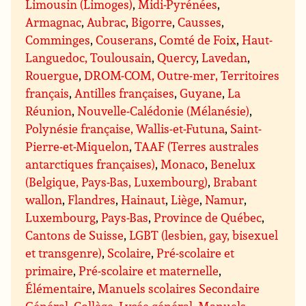
Limousin (Limoges)
,
Midi-Pyrénées
,
Armagnac
,
Aubrac
,
Bigorre
,
Causses
,
Comminges
,
Couserans
,
Comté de Foix
,
Haut-
Languedoc, Toulousain
,
Quercy
,
Lavedan
,
Rouergue
,
DROM-COM, Outre-mer, Territoires
français
,
Antilles françaises
,
Guyane
,
La
Réunion
,
Nouvelle-Calédonie (Mélanésie)
,
Polynésie française, Wallis-et-Futuna
,
Saint-
Pierre-et-Miquelon
,
TAAF (Terres australes
antarctiques françaises)
,
Monaco
,
Benelux
(Belgique, Pays-Bas, Luxembourg)
,
Brabant
wallon
,
Flandres
,
Hainaut
,
Liège
,
Namur
,
Luxembourg
,
Pays-Bas
,
Province de Québec
,
Cantons de Suisse
,
LGBT (lesbien, gay, bisexuel
et transgenre)
,
Scolaire
,
Pré-scolaire et
primaire
,
Pré-scolaire et maternelle
,
Élémentaire
,
Manuels scolaires Secondaire
Général
,
Collège
,
Lycée général
,
Manuels