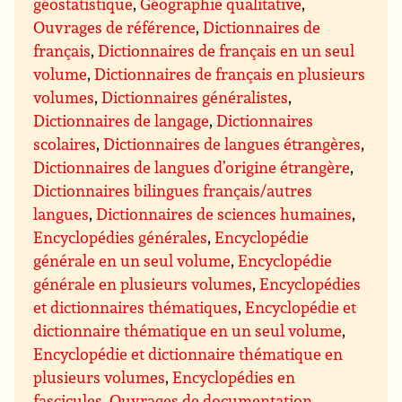
géostatistique
,
Géographie qualitative
,
Ouvrages de référence
,
Dictionnaires de
français
,
Dictionnaires de français en un seul
volume
,
Dictionnaires de français en plusieurs
volumes
,
Dictionnaires généralistes
,
Dictionnaires de langage
,
Dictionnaires
scolaires
,
Dictionnaires de langues étrangères
,
Dictionnaires de langues d’origine étrangère
,
Dictionnaires bilingues français/autres
langues
,
Dictionnaires de sciences humaines
,
Encyclopédies générales
,
Encyclopédie
générale en un seul volume
,
Encyclopédie
générale en plusieurs volumes
,
Encyclopédies
et dictionnaires thématiques
,
Encyclopédie et
dictionnaire thématique en un seul volume
,
Encyclopédie et dictionnaire thématique en
plusieurs volumes
,
Encyclopédies en
fascicules
,
Ouvrages de documentation
,