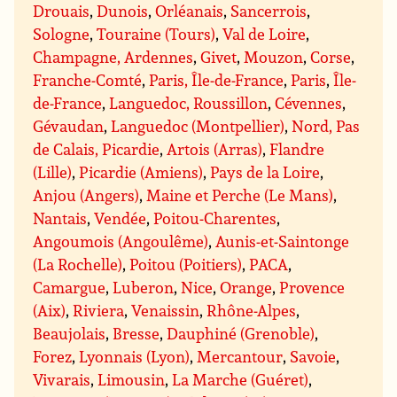
Drouais
,
Dunois
,
Orléanais
,
Sancerrois
,
Sologne
,
Touraine (Tours)
,
Val de Loire
,
Champagne, Ardennes
,
Givet
,
Mouzon
,
Corse
,
Franche-Comté
,
Paris, Île-de-France
,
Paris
,
Île-
de-France
,
Languedoc, Roussillon
,
Cévennes
,
Gévaudan
,
Languedoc (Montpellier)
,
Nord, Pas
de Calais, Picardie
,
Artois (Arras)
,
Flandre
(Lille)
,
Picardie (Amiens)
,
Pays de la Loire
,
Anjou (Angers)
,
Maine et Perche (Le Mans)
,
Nantais
,
Vendée
,
Poitou-Charentes
,
Angoumois (Angoulême)
,
Aunis-et-Saintonge
(La Rochelle)
,
Poitou (Poitiers)
,
PACA
,
Camargue
,
Luberon
,
Nice
,
Orange
,
Provence
(Aix)
,
Riviera
,
Venaissin
,
Rhône-Alpes
,
Beaujolais
,
Bresse
,
Dauphiné (Grenoble)
,
Forez
,
Lyonnais (Lyon)
,
Mercantour
,
Savoie
,
Vivarais
,
Limousin
,
La Marche (Guéret)
,