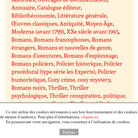
Annuaire
,
Catalogue éditeur
,
Bibliothéconomie
,
Littérature générale
,
Œuvres classiques
,
Antiquité
,
Moyen-Âge
,
Moderne (avant 1799)
,
XXe siècle avant 1945
,
Romans
,
Romans francophones
,
Romans
étrangers
,
Romans et nouvelles de genre
,
Romans d’aventures
,
Romans d’espionnage
,
Romans policiers
,
Policier historique
,
Policier
procédural (type série les Experts)
,
Policier
humoristique
,
Cozy crime, cosy mystery
,
Romans noirs
,
Thriller
,
Thriller
psychologique
,
Thriller conspiration, politique,
espionnage et militaire
,
Thriller médical et
scientifique
,
Thriller juridique et financier
,
Ce site utilise des cookies nécessaires à son bon fonctionnement et des cookies
de mesure d’audience. Pour plus d’informations,
cliquez ici
.
Thriller ésotérique
,
Romans d’amour, romans
En poursuivant votre navigation, vous consentez à l’utilisation de cookies.
sentimentaux
,
Sentimental contemporain
,
Fermer
Sentimental suspens
,
Sentimental historique
,