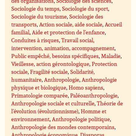
des organisations
,
Sociologie des sciences
,
Sociologie du temps
,
Sociologie du sport
,
Sociologie du tourisme
,
Sociologie des
transports
,
Action sociale, aide sociale
,
Accueil
familial
,
Aide et protection de l’enfance
,
Conduites à risques
,
Travail social,
intervention, animation, accompagnement
,
Public empêché, besoins spécifiques
,
Maladie
,
Vieillesse, action gérontologique
,
Protection
sociale
,
Fragilité sociale
,
Solidarité,
humanitaire
,
Anthropologie
,
Anthropologie
physique et biologique
,
Homo sapiens
,
Primatologie comparée
,
Paléoanthropologie
,
Anthropologie sociale et culturelle
,
Théorie de
l’évolution (évolutionnisme)
,
Homme et
environnement
,
Anthropologie politique
,
Anthropologie des mondes contemporains
,
Anthropologie économique
,
Diasporas
,