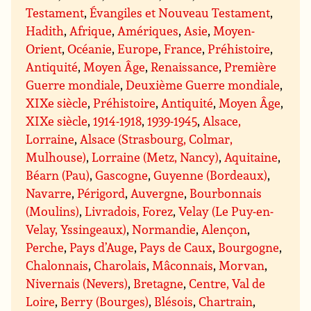
Testament
,
Évangiles et Nouveau Testament
,
Hadith
,
Afrique
,
Amériques
,
Asie
,
Moyen-
Orient
,
Océanie
,
Europe
,
France
,
Préhistoire
,
Antiquité
,
Moyen Âge
,
Renaissance
,
Première
Guerre mondiale
,
Deuxième Guerre mondiale
,
XIXe siècle
,
Préhistoire
,
Antiquité
,
Moyen Âge
,
XIXe siècle
,
1914-1918
,
1939-1945
,
Alsace,
Lorraine
,
Alsace (Strasbourg, Colmar,
Mulhouse)
,
Lorraine (Metz, Nancy)
,
Aquitaine
,
Béarn (Pau)
,
Gascogne
,
Guyenne (Bordeaux)
,
Navarre
,
Périgord
,
Auvergne
,
Bourbonnais
(Moulins)
,
Livradois, Forez
,
Velay (Le Puy-en-
Velay, Yssingeaux)
,
Normandie
,
Alençon
,
Perche
,
Pays d’Auge
,
Pays de Caux
,
Bourgogne
,
Chalonnais
,
Charolais
,
Mâconnais
,
Morvan
,
Nivernais (Nevers)
,
Bretagne
,
Centre, Val de
Loire
,
Berry (Bourges)
,
Blésois
,
Chartrain
,