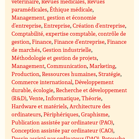
vétérinaire
,
Revues médicales, Revues
paramédicales
,
Éthique médicale
,
Management, gestion et économie
d’entreprise
,
Entreprise
,
Création d’entreprise
,
Comptabilité, expertise comptable, contrôle de
gestion
,
Finance
,
Finance d’entreprise
,
Finance
de marchés
,
Gestion industrielle
,
Méthodologie et gestion de projets
,
Management
,
Communication
,
Marketing
,
Production
,
Ressources humaines
,
Stratégie
,
Commerce international
,
Développement
durable, écologie
,
Recherche et développement
(R&D)
,
Vente
,
Informatique
,
Théorie
,
Hardware et matériels
,
Architecture des
ordinateurs
,
Périphériques
,
Graphisme
,
Publication assistée par ordinateur (PAO)
,
Conception assistée par ordinateur (CAO)
,
Dessin assisté par ordinateur (DAO), Retouche