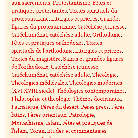
aux sacrements
,
Protestantisme
,
Fêtes et
pratiques protestantes
,
Textes spirituels du
protestantisme
,
Liturgies et prières
,
Grandes
figures du protestantisme
,
Catéchèse jeunesse
,
Catéchuménat, catéchèse adulte
,
Orthodoxie
,
Fêtes et pratiques orthodoxes
,
Textes
spirituels de l’orthodoxie
,
Liturgies et prières
,
Textes du magistère
,
Saints et grandes figures
de l’orthodoxie
,
Catéchèse jeunesse
,
Catéchuménat, catéchèse adulte
,
Théologie
,
Théologies médiévales
,
Théologies modernes
(XVI-XVIII siècle)
,
Théologies contemporaines
,
Philosophie et théologie
,
Thèmes doctrinaux
,
Patristique
,
Pères du désert
,
Pères grecs
,
Pères
latins
,
Pères orientaux
,
Patrologie
,
Monachisme
,
Islam
,
Fêtes et pratiques de
l’islam
,
Coran
,
Études et commentaires