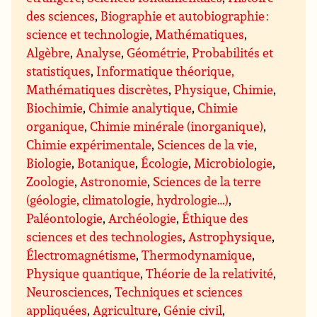
des sciences
,
Biographie et autobiographie :
science et technologie
,
Mathématiques
,
Algèbre
,
Analyse
,
Géométrie
,
Probabilités et
statistiques
,
Informatique théorique,
Mathématiques discrètes
,
Physique
,
Chimie
,
Biochimie
,
Chimie analytique
,
Chimie
organique
,
Chimie minérale (inorganique)
,
Chimie expérimentale
,
Sciences de la vie
,
Biologie
,
Botanique
,
Écologie
,
Microbiologie
,
Zoologie
,
Astronomie
,
Sciences de la terre
(géologie, climatologie, hydrologie…)
,
Paléontologie
,
Archéologie
,
Éthique des
sciences et des technologies
,
Astrophysique
,
Électromagnétisme
,
Thermodynamique
,
Physique quantique
,
Théorie de la relativité
,
Neurosciences
,
Techniques et sciences
appliquées
,
Agriculture
,
Génie civil
,