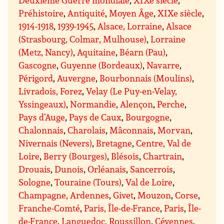
Préhistoire
,
Antiquité
,
Moyen Âge
,
XIXe siècle
,
1914-1918
,
1939-1945
,
Alsace, Lorraine
,
Alsace
(Strasbourg, Colmar, Mulhouse)
,
Lorraine
(Metz, Nancy)
,
Aquitaine
,
Béarn (Pau)
,
Gascogne
,
Guyenne (Bordeaux)
,
Navarre
,
Périgord
,
Auvergne
,
Bourbonnais (Moulins)
,
Livradois, Forez
,
Velay (Le Puy-en-Velay,
Yssingeaux)
,
Normandie
,
Alençon
,
Perche
,
Pays d’Auge
,
Pays de Caux
,
Bourgogne
,
Chalonnais
,
Charolais
,
Mâconnais
,
Morvan
,
Nivernais (Nevers)
,
Bretagne
,
Centre, Val de
Loire
,
Berry (Bourges)
,
Blésois
,
Chartrain
,
Drouais
,
Dunois
,
Orléanais
,
Sancerrois
,
Sologne
,
Touraine (Tours)
,
Val de Loire
,
Champagne, Ardennes
,
Givet
,
Mouzon
,
Corse
,
Franche-Comté
,
Paris, Île-de-France
,
Paris
,
Île-
de-France
,
Languedoc, Roussillon
,
Cévennes
,