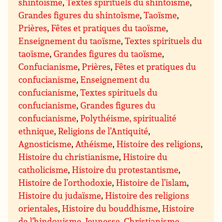
shintoïsme
,
Textes spirituels du shintoïsme
,
Grandes figures du shintoïsme
,
Taoïsme
,
Prières
,
Fêtes et pratiques du taoïsme
,
Enseignement du taoïsme
,
Textes spirituels du
taoïsme
,
Grandes figures du taoïsme
,
Confucianisme
,
Prières
,
Fêtes et pratiques du
confucianisme
,
Enseignement du
confucianisme
,
Textes spirituels du
confucianisme
,
Grandes figures du
confucianisme
,
Polythéisme, spiritualité
ethnique
,
Religions de l’Antiquité
,
Agnosticisme
,
Athéisme
,
Histoire des religions
,
Histoire du christianisme
,
Histoire du
catholicisme
,
Histoire du protestantisme
,
Histoire de l’orthodoxie
,
Histoire de l’islam
,
Histoire du judaïsme
,
Histoire des religions
orientales
,
Histoire du bouddhisme
,
Histoire
de l’hindouisme
,
Jeunesse
,
Christianisme
,