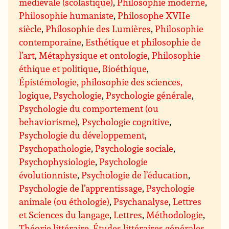
médiévale (scolastique)
,
Philosophie moderne
,
Philosophie humaniste
,
Philosophe XVIIe
siècle
,
Philosophie des Lumières
,
Philosophie
contemporaine
,
Esthétique et philosophie de
l’art
,
Métaphysique et ontologie
,
Philosophie
éthique et politique
,
Bioéthique
,
Épistémologie, philosophie des sciences,
logique
,
Psychologie
,
Psychologie générale
,
Psychologie du comportement (ou
behaviorisme)
,
Psychologie cognitive
,
Psychologie du développement
,
Psychopathologie
,
Psychologie sociale
,
Psychophysiologie
,
Psychologie
évolutionniste
,
Psychologie de l’éducation
,
Psychologie de l’apprentissage
,
Psychologie
animale (ou éthologie)
,
Psychanalyse
,
Lettres
et Sciences du langage
,
Lettres
,
Méthodologie
,
Théorie littéraire
,
Études littéraires générales