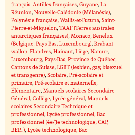
français
,
Antilles françaises
,
Guyane
,
La
Réunion
,
Nouvelle-Calédonie (Mélanésie)
,
Polynésie française, Wallis-et-Futuna
,
Saint-
Pierre-et-Miquelon
,
TAAF (Terres australes
antarctiques françaises)
,
Monaco
,
Benelux
(Belgique, Pays-Bas, Luxembourg)
,
Brabant
wallon
,
Flandres
,
Hainaut
,
Liège
,
Namur
,
Luxembourg
,
Pays-Bas
,
Province de Québec
,
Cantons de Suisse
,
LGBT (lesbien, gay, bisexuel
et transgenre)
,
Scolaire
,
Pré-scolaire et
primaire
,
Pré-scolaire et maternelle
,
Élémentaire
,
Manuels scolaires Secondaire
Général
,
Collège
,
Lycée général
,
Manuels
scolaires Secondaire Technique et
professionnel
,
Lycée professionnel, Bac
professionnel (4e/3e technologique, CAP,
BEP…)
,
Lycée technologique, Bac