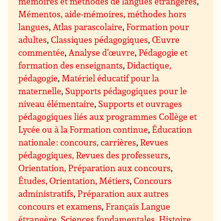
mémoires et méthodes de langues étrangères
,
Mémentos, aide-mémoires, méthodes hors
langues
,
Atlas parascolaire
,
Formation pour
adultes
,
Classiques pédagogiques
,
Œuvre
commentée
,
Analyse d’œuvre
,
Pédagogie et
formation des enseignants
,
Didactique,
pédagogie
,
Matériel éducatif pour la
maternelle
,
Supports pédagogiques pour le
niveau élémentaire
,
Supports et ouvrages
pédagogiques liés aux programmes Collège et
Lycée ou à la Formation continue
,
Éducation
nationale : concours, carrières
,
Revues
pédagogiques, Revues des professeurs
,
Orientation, Préparation aux concours
,
Études, Orientation, Métiers
,
Concours
administratifs
,
Préparation aux autres
concours et examens
,
Français Langue
étrangère
,
Sciences fondamentales
,
Histoire