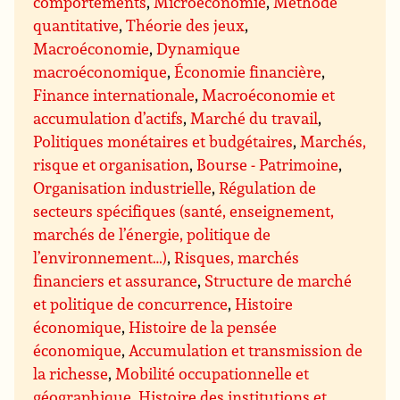
comportements
,
Microéconomie
,
Méthode
quantitative
,
Théorie des jeux
,
Macroéconomie
,
Dynamique
macroéconomique
,
Économie financière
,
Finance internationale
,
Macroéconomie et
accumulation d’actifs
,
Marché du travail
,
Politiques monétaires et budgétaires
,
Marchés,
risque et organisation
,
Bourse - Patrimoine
,
Organisation industrielle
,
Régulation de
secteurs spécifiques (santé, enseignement,
marchés de l’énergie, politique de
l’environnement…)
,
Risques, marchés
financiers et assurance
,
Structure de marché
et politique de concurrence
,
Histoire
économique
,
Histoire de la pensée
économique
,
Accumulation et transmission de
la richesse
,
Mobilité occupationnelle et
géographique
,
Histoire des institutions et