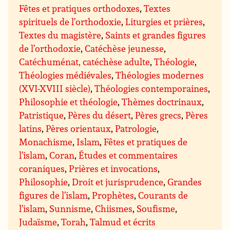
Fêtes et pratiques orthodoxes
,
Textes
spirituels de l’orthodoxie
,
Liturgies et prières
,
Textes du magistère
,
Saints et grandes figures
de l’orthodoxie
,
Catéchèse jeunesse
,
Catéchuménat, catéchèse adulte
,
Théologie
,
Théologies médiévales
,
Théologies modernes
(XVI-XVIII siècle)
,
Théologies contemporaines
,
Philosophie et théologie
,
Thèmes doctrinaux
,
Patristique
,
Pères du désert
,
Pères grecs
,
Pères
latins
,
Pères orientaux
,
Patrologie
,
Monachisme
,
Islam
,
Fêtes et pratiques de
l’islam
,
Coran
,
Études et commentaires
coraniques
,
Prières et invocations
,
Philosophie
,
Droit et jurisprudence
,
Grandes
figures de l’islam
,
Prophètes
,
Courants de
l’islam
,
Sunnisme
,
Chiismes
,
Soufisme
,
Judaïsme
,
Torah
,
Talmud et écrits