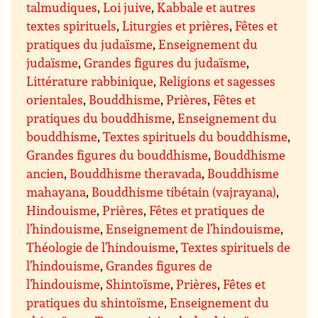
talmudiques
,
Loi juive
,
Kabbale et autres
textes spirituels
,
Liturgies et prières
,
Fêtes et
pratiques du judaïsme
,
Enseignement du
judaïsme
,
Grandes figures du judaïsme
,
Littérature rabbinique
,
Religions et sagesses
orientales
,
Bouddhisme
,
Prières
,
Fêtes et
pratiques du bouddhisme
,
Enseignement du
bouddhisme
,
Textes spirituels du bouddhisme
,
Grandes figures du bouddhisme
,
Bouddhisme
ancien
,
Bouddhisme theravada
,
Bouddhisme
mahayana
,
Bouddhisme tibétain (vajrayana)
,
Hindouisme
,
Prières
,
Fêtes et pratiques de
l’hindouisme
,
Enseignement de l’hindouisme
,
Théologie de l’hindouisme
,
Textes spirituels de
l’hindouisme
,
Grandes figures de
l’hindouisme
,
Shintoïsme
,
Prières
,
Fêtes et
pratiques du shintoïsme
,
Enseignement du