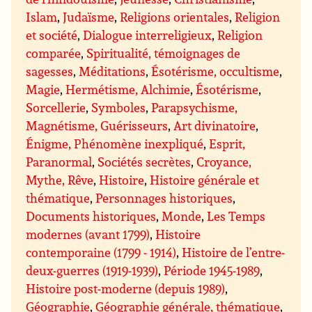
Islam
,
Judaïsme
,
Religions orientales
,
Religion
et société
,
Dialogue interreligieux
,
Religion
comparée
,
Spiritualité, témoignages de
sagesses
,
Méditations
,
Ésotérisme, occultisme
,
Magie
,
Hermétisme, Alchimie
,
Ésotérisme
,
Sorcellerie
,
Symboles
,
Parapsychisme,
Magnétisme, Guérisseurs
,
Art divinatoire
,
Énigme, Phénomène inexpliqué
,
Esprit,
Paranormal
,
Sociétés secrètes
,
Croyance,
Mythe, Rêve
,
Histoire
,
Histoire générale et
thématique
,
Personnages historiques
,
Documents historiques
,
Monde
,
Les Temps
modernes (avant 1799)
,
Histoire
contemporaine (1799 - 1914)
,
Histoire de l’entre-
deux-guerres (1919-1939)
,
Période 1945-1989
,
Histoire post-moderne (depuis 1989)
,
Géographie
,
Géographie générale, thématique
,