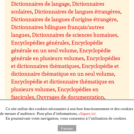
Dictionnaires de langage
,
Dictionnaires
scolaires
,
Dictionnaires de langues étrangères
,
Dictionnaires de langues d’origine étrangère
,
Dictionnaires bilingues français/autres
langues
,
Dictionnaires de sciences humaines
,
Encyclopédies générales
,
Encyclopédie
générale en un seul volume
,
Encyclopédie
générale en plusieurs volumes
,
Encyclopédies
et dictionnaires thématiques
,
Encyclopédie et
dictionnaire thématique en un seul volume
,
Encyclopédie et dictionnaire thématique en
plusieurs volumes
,
Encyclopédies en
fascicules
,
Ouvrages de documentation
,
Annuaire
,
Catalogue éditeur
,
Ce site utilise des cookies nécessaires à son bon fonctionnement et des cookies
Bibliothéconomie
,
Littérature générale
,
de mesure d’audience. Pour plus d’informations,
cliquez ici
.
En poursuivant votre navigation, vous consentez à l’utilisation de cookies.
Œuvres classiques
,
Antiquité
,
Moyen-Âge
,
Moderne (avant 1799)
,
XXe siècle avant 1945
,
Fermer