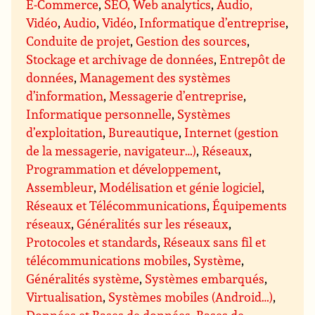
E-Commerce
,
SEO, Web analytics
,
Audio,
Vidéo
,
Audio
,
Vidéo
,
Informatique d’entreprise
,
Conduite de projet
,
Gestion des sources
,
Stockage et archivage de données
,
Entrepôt de
données
,
Management des systèmes
d’information
,
Messagerie d’entreprise
,
Informatique personnelle
,
Systèmes
d’exploitation
,
Bureautique
,
Internet (gestion
de la messagerie, navigateur…)
,
Réseaux
,
Programmation et développement
,
Assembleur
,
Modélisation et génie logiciel
,
Réseaux et Télécommunications
,
Équipements
réseaux
,
Généralités sur les réseaux
,
Protocoles et standards
,
Réseaux sans fil et
télécommunications mobiles
,
Système
,
Généralités système
,
Systèmes embarqués
,
Virtualisation
,
Systèmes mobiles (Android…)
,
Données et Bases de données
,
Bases de