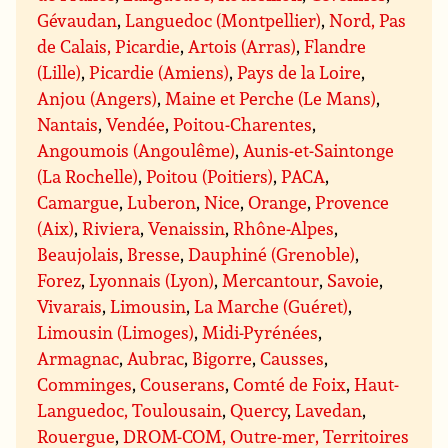
Gévaudan
,
Languedoc (Montpellier)
,
Nord, Pas
de Calais, Picardie
,
Artois (Arras)
,
Flandre
(Lille)
,
Picardie (Amiens)
,
Pays de la Loire
,
Anjou (Angers)
,
Maine et Perche (Le Mans)
,
Nantais
,
Vendée
,
Poitou-Charentes
,
Angoumois (Angoulême)
,
Aunis-et-Saintonge
(La Rochelle)
,
Poitou (Poitiers)
,
PACA
,
Camargue
,
Luberon
,
Nice
,
Orange
,
Provence
(Aix)
,
Riviera
,
Venaissin
,
Rhône-Alpes
,
Beaujolais
,
Bresse
,
Dauphiné (Grenoble)
,
Forez
,
Lyonnais (Lyon)
,
Mercantour
,
Savoie
,
Vivarais
,
Limousin
,
La Marche (Guéret)
,
Limousin (Limoges)
,
Midi-Pyrénées
,
Armagnac
,
Aubrac
,
Bigorre
,
Causses
,
Comminges
,
Couserans
,
Comté de Foix
,
Haut-
Languedoc, Toulousain
,
Quercy
,
Lavedan
,
Rouergue
,
DROM-COM, Outre-mer, Territoires