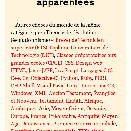
apparentées
Autres choses du monde de la même
catégorie que « Théorie de l’évolution
(évolutionnisme) » :
Brevet de Technicien
supérieur (BTS)
,
Diplôme Universitaire de
Technologie (DUT)
,
Classes préparatoires aux
grandes écoles (CPGE)
,
CSS, Design web
,
HTML
,
Java - J2EE
,
JavaScript
,
Langages C (C,
C++, C#, Objective-C)
,
Python
,
Ruby
,
PERL
,
PHP
,
Shell
,
Visual Basic
,
Unix - Linux
,
macOS
,
Windows
,
XML
,
Ancien Testament
,
Évangiles
et Nouveau Testament
,
Hadith
,
Afrique
,
Amériques
,
Asie
,
Moyen-Orient
,
Océanie
,
Europe
,
France
,
Préhistoire
,
Antiquité
,
Moyen
Âge
,
Renaissance
,
Première Guerre mondiale
,
Deuxième Guerre mondiale
,
XIXe siècle
,