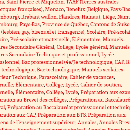
na
,
Saint-Pierre-et-Miquelon
,
TAAF (Terres australes
ctiques françaises)
,
Monaco
,
Benelux (Belgique, Pays-Bas
mbourg)
,
Brabant wallon
,
Flandres
,
Hainaut
,
Liège
,
Nam
mbourg
,
Pays-Bas
,
Province de Québec
,
Cantons de Suiss
(lesbien, gay, bisexuel et transgenre)
,
Scolaire
,
Pré-scolai
aire
,
Pré-scolaire et maternelle
,
Élémentaire
,
Manuels
ires Secondaire Général
,
Collège
,
Lycée général
,
Manuels
ires Secondaire Technique et professionnel
,
Lycée
ssionnel, Bac professionnel (4e/3e technologique, CAP, 
 technologique, Bac technologique
,
Manuels scolaires
rieur Technique
,
Parascolaire
,
Cahier de vacances
,
rnelle
,
Élémentaire
,
Collège
,
Lycée
,
Cahier de soutien
,
rnelle
,
Élémentaire
,
Collège
,
Lycée
,
Préparation aux exa
ration au Brevet des collèges
,
Préparation au Baccalauré
ral
,
Préparation au Baccalauréat professionnel et techni
aration aux CAP
,
Préparation aux BTS
,
Préparation aux
ens de l’enseignement supérieur
,
Annales
,
Annales Brev
ollèges
,
Annales Baccalauréat général
,
Annales Baccalaur