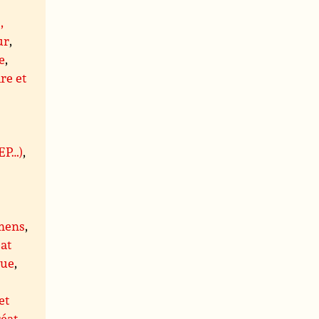
,
ur
,
e
,
re et
BEP…)
,
mens
,
at
que
,
et
éat