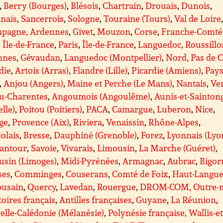
,
Berry (Bourges)
,
Blésois
,
Chartrain
,
Drouais
,
Dunois
,
anais
,
Sancerrois
,
Sologne
,
Touraine (Tours)
,
Val de Loire
pagne, Ardennes
,
Givet
,
Mouzon
,
Corse
,
Franche-Comté
, Île-de-France
,
Paris
,
Île-de-France
,
Languedoc, Roussillo
nnes
,
Gévaudan
,
Languedoc (Montpellier)
,
Nord, Pas de C
die
,
Artois (Arras)
,
Flandre (Lille)
,
Picardie (Amiens)
,
Pays
,
Anjou (Angers)
,
Maine et Perche (Le Mans)
,
Nantais
,
Ve
ou-Charentes
,
Angoumois (Angoulême)
,
Aunis-et-Sainton
lle)
,
Poitou (Poitiers)
,
PACA
,
Camargue
,
Luberon
,
Nice
,
ge
,
Provence (Aix)
,
Riviera
,
Venaissin
,
Rhône-Alpes
,
olais
,
Bresse
,
Dauphiné (Grenoble)
,
Forez
,
Lyonnais (Lyo
antour
,
Savoie
,
Vivarais
,
Limousin
,
La Marche (Guéret)
,
usin (Limoges)
,
Midi-Pyrénées
,
Armagnac
,
Aubrac
,
Bigor
ses
,
Comminges
,
Couserans
,
Comté de Foix
,
Haut-Langue
ousain
,
Quercy
,
Lavedan
,
Rouergue
,
DROM-COM, Outre-m
toires français
,
Antilles françaises
,
Guyane
,
La Réunion
,
lle-Calédonie (Mélanésie)
,
Polynésie française, Wallis-et