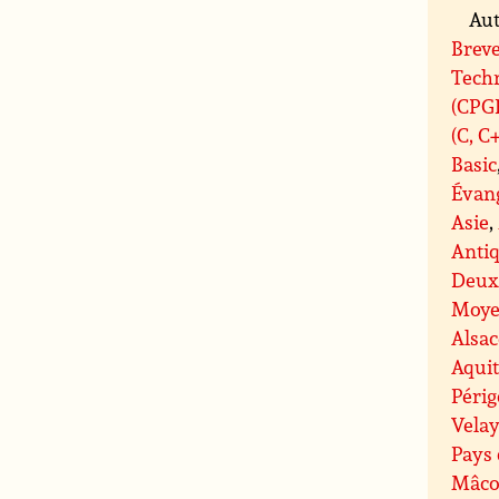
Aut
Breve
Tech
(CPG
(C, C
Basic
Évan
Asie
,
Antiq
Deux
Moye
Alsac
Aqui
Péri
Velay
Pays 
Mâco