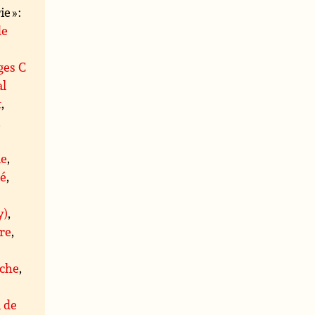
 » :
de
ges C
al
t
,
,
le
,
té
,
y)
,
re
,
che
,
l de