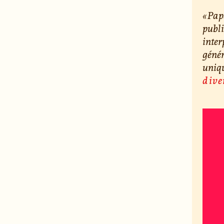
« Pap
publi
inter
génér
uniqu
dive