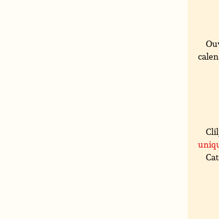
Ouv
calen
Cli
uniq
Cat