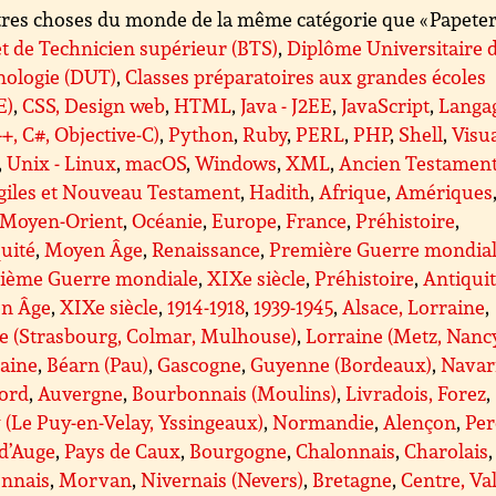
res choses du monde de la même catégorie que « Papeterie
t de Technicien supérieur (BTS)
,
Diplôme Universitaire 
nologie (DUT)
,
Classes préparatoires aux grandes écoles
E)
,
CSS, Design web
,
HTML
,
Java - J2EE
,
JavaScript
,
Langa
++, C#, Objective-C)
,
Python
,
Ruby
,
PERL
,
PHP
,
Shell
,
Visu
,
Unix - Linux
,
macOS
,
Windows
,
XML
,
Ancien Testamen
giles et Nouveau Testament
,
Hadith
,
Afrique
,
Amériques
Moyen-Orient
,
Océanie
,
Europe
,
France
,
Préhistoire
,
uité
,
Moyen Âge
,
Renaissance
,
Première Guerre mondia
ième Guerre mondiale
,
XIXe siècle
,
Préhistoire
,
Antiqui
n Âge
,
XIXe siècle
,
1914-1918
,
1939-1945
,
Alsace, Lorraine
,
e (Strasbourg, Colmar, Mulhouse)
,
Lorraine (Metz, Nanc
taine
,
Béarn (Pau)
,
Gascogne
,
Guyenne (Bordeaux)
,
Navar
gord
,
Auvergne
,
Bourbonnais (Moulins)
,
Livradois, Forez
,
 (Le Puy-en-Velay, Yssingeaux)
,
Normandie
,
Alençon
,
Per
d’Auge
,
Pays de Caux
,
Bourgogne
,
Chalonnais
,
Charolais
,
nnais
,
Morvan
,
Nivernais (Nevers)
,
Bretagne
,
Centre, Va