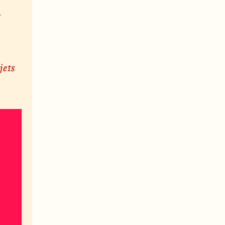
e
jets