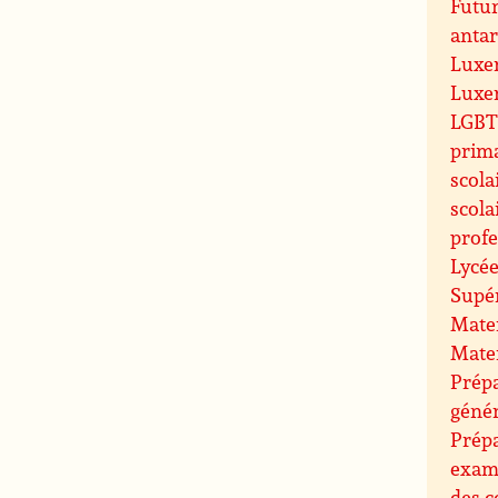
Futu
antar
Luxe
Luxe
LGBT 
prim
scola
scola
profe
Lycée
Supé
Mate
Mate
Prépa
géné
Prép
exam
des c