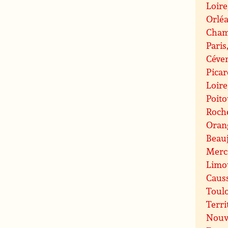
Loire
Orlé
Cham
Paris
Céve
Picar
Loire
Poit
Roche
Oran
Beauj
Merc
Limo
Caus
Toul
Terri
Nouve