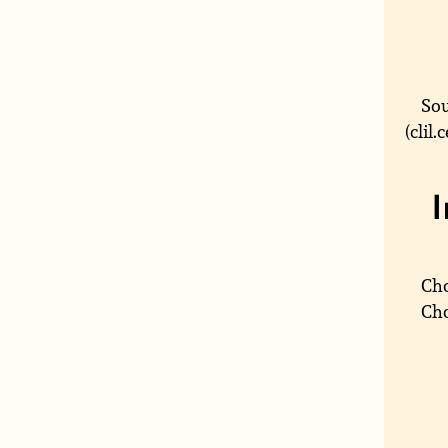
Sou
(clil
Cho
Cho