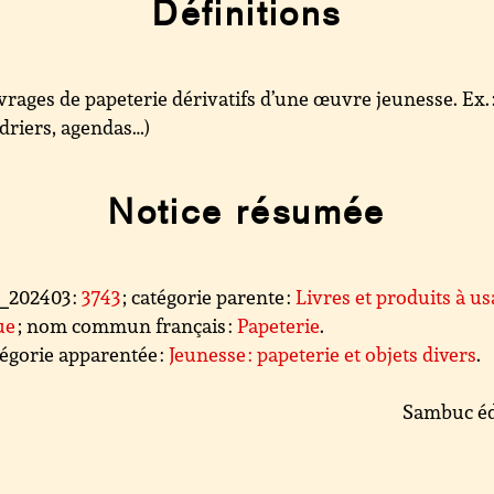
Définitions
rages de papeterie dérivatifs d’une œuvre jeunesse. Ex. 
driers, agendas…)
Notice résumée
l_202403 :
3743
; catégorie parente :
Livres et produits à u
ue
; nom commun français :
Papeterie
.
égorie apparentée :
Jeunesse : papeterie et objets divers
.
Sambuc éd