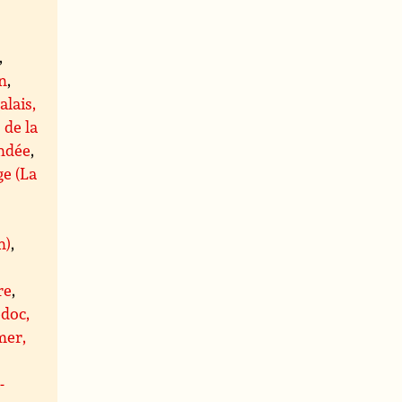
,
,
n
,
alais,
 de la
ndée
,
ge (La
n)
,
re
,
doc,
er,
-