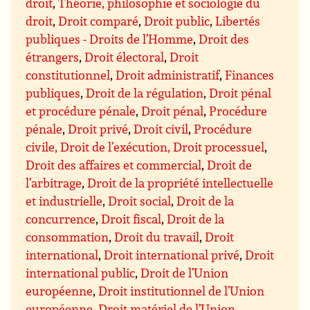
droit
,
Théorie, philosophie et sociologie du
droit
,
Droit comparé
,
Droit public
,
Libertés
publiques - Droits de l’Homme
,
Droit des
étrangers
,
Droit électoral
,
Droit
constitutionnel
,
Droit administratif
,
Finances
publiques
,
Droit de la régulation
,
Droit pénal
et procédure pénale
,
Droit pénal
,
Procédure
pénale
,
Droit privé
,
Droit civil
,
Procédure
civile, Droit de l’exécution, Droit processuel
,
Droit des affaires et commercial
,
Droit de
l’arbitrage
,
Droit de la propriété intellectuelle
et industrielle
,
Droit social
,
Droit de la
concurrence
,
Droit fiscal
,
Droit de la
consommation
,
Droit du travail
,
Droit
international
,
Droit international privé
,
Droit
international public
,
Droit de l’Union
européenne
,
Droit institutionnel de l’Union
européenne
,
Droit matériel de l’Union