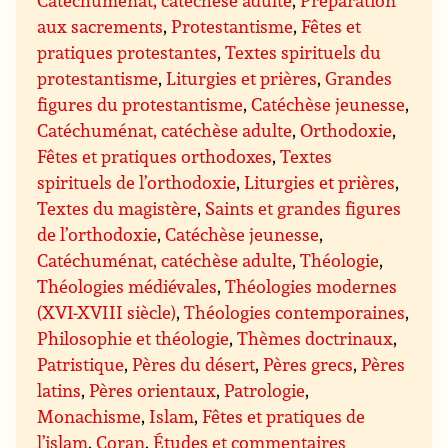
aux sacrements
,
Protestantisme
,
Fêtes et
pratiques protestantes
,
Textes spirituels du
protestantisme
,
Liturgies et prières
,
Grandes
figures du protestantisme
,
Catéchèse jeunesse
,
Catéchuménat, catéchèse adulte
,
Orthodoxie
,
Fêtes et pratiques orthodoxes
,
Textes
spirituels de l’orthodoxie
,
Liturgies et prières
,
Textes du magistère
,
Saints et grandes figures
de l’orthodoxie
,
Catéchèse jeunesse
,
Catéchuménat, catéchèse adulte
,
Théologie
,
Théologies médiévales
,
Théologies modernes
(XVI-XVIII siècle)
,
Théologies contemporaines
,
Philosophie et théologie
,
Thèmes doctrinaux
,
Patristique
,
Pères du désert
,
Pères grecs
,
Pères
latins
,
Pères orientaux
,
Patrologie
,
Monachisme
,
Islam
,
Fêtes et pratiques de
l’islam
,
Coran
,
Études et commentaires