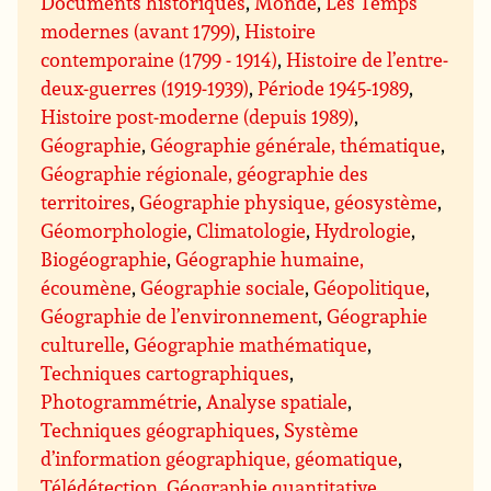
Documents historiques
,
Monde
,
Les Temps
modernes (avant 1799)
,
Histoire
contemporaine (1799 - 1914)
,
Histoire de l’entre-
deux-guerres (1919-1939)
,
Période 1945-1989
,
Histoire post-moderne (depuis 1989)
,
Géographie
,
Géographie générale, thématique
,
Géographie régionale, géographie des
territoires
,
Géographie physique, géosystème
,
Géomorphologie
,
Climatologie
,
Hydrologie
,
Biogéographie
,
Géographie humaine,
écoumène
,
Géographie sociale
,
Géopolitique
,
Géographie de l’environnement
,
Géographie
culturelle
,
Géographie mathématique
,
Techniques cartographiques
,
Photogrammétrie
,
Analyse spatiale
,
Techniques géographiques
,
Système
d’information géographique, géomatique
,
Télédétection
,
Géographie quantitative,