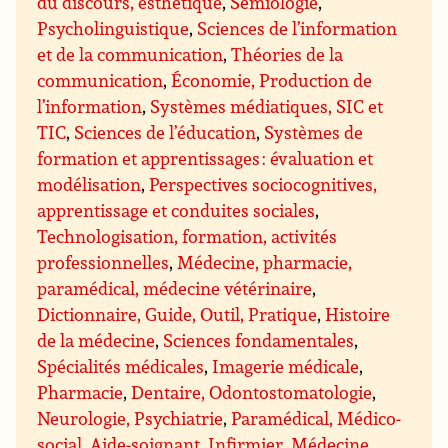
du discours, esthétique
,
Sémiologie
,
Psycholinguistique
,
Sciences de l’information
et de la communication
,
Théories de la
communication
,
Économie, Production de
l’information
,
Systèmes médiatiques, SIC et
TIC
,
Sciences de l’éducation
,
Systèmes de
formation et apprentissages : évaluation et
modélisation
,
Perspectives sociocognitives,
apprentissage et conduites sociales
,
Technologisation, formation, activités
professionnelles
,
Médecine, pharmacie,
paramédical, médecine vétérinaire
,
Dictionnaire, Guide, Outil, Pratique
,
Histoire
de la médecine
,
Sciences fondamentales
,
Spécialités médicales
,
Imagerie médicale
,
Pharmacie
,
Dentaire, Odontostomatologie
,
Neurologie, Psychiatrie
,
Paramédical, Médico-
social, Aide-soignant, Infirmier
,
Médecine