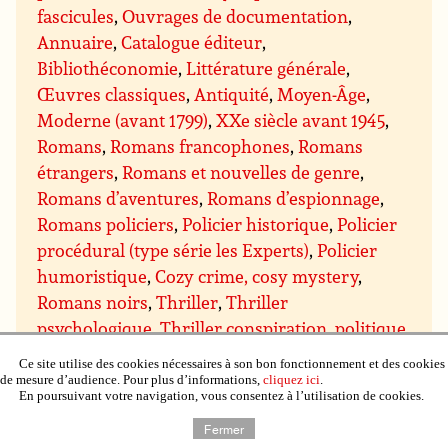
fascicules
,
Ouvrages de documentation
,
Annuaire
,
Catalogue éditeur
,
Bibliothéconomie
,
Littérature générale
,
Œuvres classiques
,
Antiquité
,
Moyen-Âge
,
Moderne (avant 1799)
,
XXe siècle avant 1945
,
Romans
,
Romans francophones
,
Romans
étrangers
,
Romans et nouvelles de genre
,
Romans d’aventures
,
Romans d’espionnage
,
Romans policiers
,
Policier historique
,
Policier
procédural (type série les Experts)
,
Policier
humoristique
,
Cozy crime, cosy mystery
,
Romans noirs
,
Thriller
,
Thriller
psychologique
,
Thriller conspiration, politique,
espionnage et militaire
,
Thriller médical et
Ce site utilise des cookies nécessaires à son bon fonctionnement et des cookies
scientifique
,
Thriller juridique et financier
,
de mesure d’audience. Pour plus d’informations,
cliquez ici
.
En poursuivant votre navigation, vous consentez à l’utilisation de cookies.
Thriller ésotérique
,
Romans d’amour, romans
sentimentaux
,
Sentimental contemporain
,
Fermer