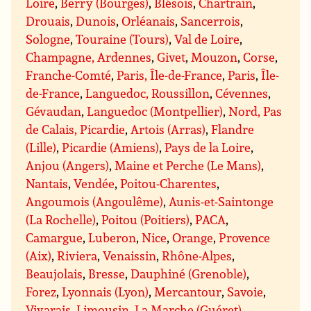
Loire
,
Berry (Bourges)
,
Blésois
,
Chartrain
,
Drouais
,
Dunois
,
Orléanais
,
Sancerrois
,
Sologne
,
Touraine (Tours)
,
Val de Loire
,
Champagne, Ardennes
,
Givet
,
Mouzon
,
Corse
,
Franche-Comté
,
Paris, Île-de-France
,
Paris
,
Île-
de-France
,
Languedoc, Roussillon
,
Cévennes
,
Gévaudan
,
Languedoc (Montpellier)
,
Nord, Pas
de Calais, Picardie
,
Artois (Arras)
,
Flandre
(Lille)
,
Picardie (Amiens)
,
Pays de la Loire
,
Anjou (Angers)
,
Maine et Perche (Le Mans)
,
Nantais
,
Vendée
,
Poitou-Charentes
,
Angoumois (Angoulême)
,
Aunis-et-Saintonge
(La Rochelle)
,
Poitou (Poitiers)
,
PACA
,
Camargue
,
Luberon
,
Nice
,
Orange
,
Provence
(Aix)
,
Riviera
,
Venaissin
,
Rhône-Alpes
,
Beaujolais
,
Bresse
,
Dauphiné (Grenoble)
,
Forez
,
Lyonnais (Lyon)
,
Mercantour
,
Savoie
,
Vivarais
,
Limousin
,
La Marche (Guéret)
,