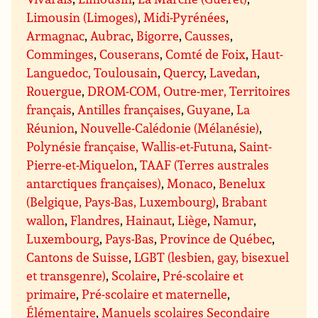
Limousin (Limoges)
,
Midi-Pyrénées
,
Armagnac
,
Aubrac
,
Bigorre
,
Causses
,
Comminges
,
Couserans
,
Comté de Foix
,
Haut-
Languedoc, Toulousain
,
Quercy
,
Lavedan
,
Rouergue
,
DROM-COM, Outre-mer, Territoires
français
,
Antilles françaises
,
Guyane
,
La
Réunion
,
Nouvelle-Calédonie (Mélanésie)
,
Polynésie française, Wallis-et-Futuna
,
Saint-
Pierre-et-Miquelon
,
TAAF (Terres australes
antarctiques françaises)
,
Monaco
,
Benelux
(Belgique, Pays-Bas, Luxembourg)
,
Brabant
wallon
,
Flandres
,
Hainaut
,
Liège
,
Namur
,
Luxembourg
,
Pays-Bas
,
Province de Québec
,
Cantons de Suisse
,
LGBT (lesbien, gay, bisexuel
et transgenre)
,
Scolaire
,
Pré-scolaire et
primaire
,
Pré-scolaire et maternelle
,
Élémentaire
,
Manuels scolaires Secondaire