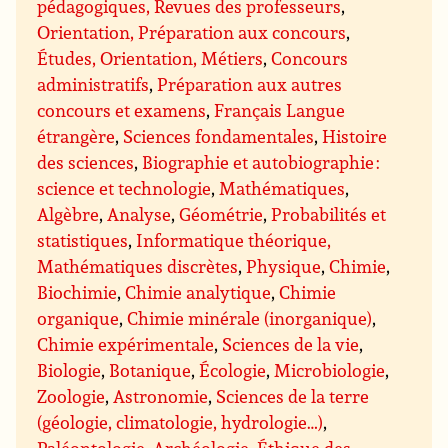
pédagogiques, Revues des professeurs
,
Orientation, Préparation aux concours
,
Études, Orientation, Métiers
,
Concours
administratifs
,
Préparation aux autres
concours et examens
,
Français Langue
étrangère
,
Sciences fondamentales
,
Histoire
des sciences
,
Biographie et autobiographie :
science et technologie
,
Mathématiques
,
Algèbre
,
Analyse
,
Géométrie
,
Probabilités et
statistiques
,
Informatique théorique,
Mathématiques discrètes
,
Physique
,
Chimie
,
Biochimie
,
Chimie analytique
,
Chimie
organique
,
Chimie minérale (inorganique)
,
Chimie expérimentale
,
Sciences de la vie
,
Biologie
,
Botanique
,
Écologie
,
Microbiologie
,
Zoologie
,
Astronomie
,
Sciences de la terre
(géologie, climatologie, hydrologie…)
,
Paléontologie
,
Archéologie
,
Éthique des