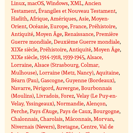
Linux
,
macOS
,
Windows
,
XML
,
Ancien
Testament
,
Évangiles et Nouveau Testament
,
Hadith
,
Afrique
,
Amériques
,
Asie
,
Moyen-
Orient
,
Océanie
,
Europe
,
France
,
Préhistoire
,
Antiquité
,
Moyen Âge
,
Renaissance
,
Première
Guerre mondiale
,
Deuxième Guerre mondiale
,
XIXe siècle
,
Préhistoire
,
Antiquité
,
Moyen Âge
,
XIXe siècle
,
1914-1918
,
1939-1945
,
Alsace,
Lorraine
,
Alsace (Strasbourg, Colmar,
Mulhouse)
,
Lorraine (Metz, Nancy)
,
Aquitaine
,
Béarn (Pau)
,
Gascogne
,
Guyenne (Bordeaux)
,
Navarre
,
Périgord
,
Auvergne
,
Bourbonnais
(Moulins)
,
Livradois, Forez
,
Velay (Le Puy-en-
Velay, Yssingeaux)
,
Normandie
,
Alençon
,
Perche
,
Pays d’Auge
,
Pays de Caux
,
Bourgogne
,
Chalonnais
,
Charolais
,
Mâconnais
,
Morvan
,
Nivernais (Nevers)
,
Bretagne
,
Centre, Val de