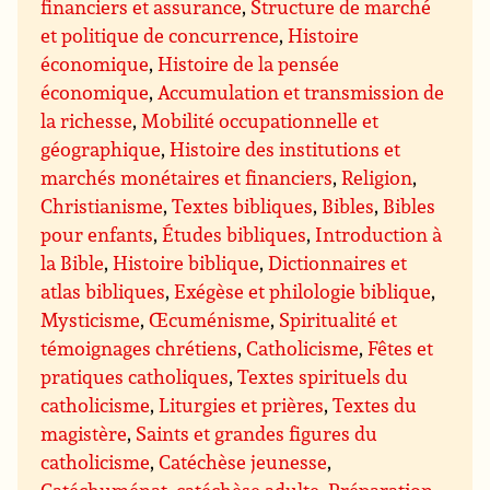
financiers et assurance
,
Structure de marché
et politique de concurrence
,
Histoire
économique
,
Histoire de la pensée
économique
,
Accumulation et transmission de
la richesse
,
Mobilité occupationnelle et
géographique
,
Histoire des institutions et
marchés monétaires et financiers
,
Religion
,
Christianisme
,
Textes bibliques
,
Bibles
,
Bibles
pour enfants
,
Études bibliques
,
Introduction à
la Bible
,
Histoire biblique
,
Dictionnaires et
atlas bibliques
,
Exégèse et philologie biblique
,
Mysticisme
,
Œcuménisme
,
Spiritualité et
témoignages chrétiens
,
Catholicisme
,
Fêtes et
pratiques catholiques
,
Textes spirituels du
catholicisme
,
Liturgies et prières
,
Textes du
magistère
,
Saints et grandes figures du
catholicisme
,
Catéchèse jeunesse
,
Catéchuménat, catéchèse adulte
,
Préparation