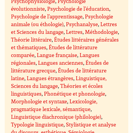
Psychophysiologie
,
Psychologie
évolutionniste
,
Psychologie de l’éducation
,
Psychologie de l’apprentissage
,
Psychologie
animale (ou éthologie)
,
Psychanalyse
,
Lettres
et Sciences du langage
,
Lettres
,
Méthodologie
,
Théorie littéraire
,
Études littéraires générales
et thématiques
,
Études de littérature
comparée
,
Langue française
,
Langues
régionales
,
Langues anciennes
,
Études de
littérature grecque
,
Études de littérature
latine
,
Langues étrangères
,
Linguistique,
Sciences du langage
,
Théories et écoles
linguistiques
,
Phonétique et phonologie
,
Morphologie et syntaxe
,
Lexicologie,
pragmatique lexicale, sémantique
,
Linguistique diachronique (philologie)
,
Typologie linguistique
,
Stylistique et analyse
du discours, esthétique
,
Sémiologie
,