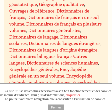
géostatistique
,
Géographie qualitative
,
Ouvrages de référence
,
Dictionnaires de
français
,
Dictionnaires de français en un seul
volume
,
Dictionnaires de français en plusieurs
volumes
,
Dictionnaires généralistes
,
Dictionnaires de langage
,
Dictionnaires
scolaires
,
Dictionnaires de langues étrangères
,
Dictionnaires de langues d’origine étrangère
,
Dictionnaires bilingues français/autres
langues
,
Dictionnaires de sciences humaines
,
Encyclopédies générales
,
Encyclopédie
générale en un seul volume
,
Encyclopédie
générale en plusieurs volumes
,
Encyclopédies
et dictionnaires thématiques
,
Encyclopédie et
Ce site utilise des cookies nécessaires à son bon fonctionnement et des cookies
dictionnaire thématique en un seul volume
,
de mesure d’audience. Pour plus d’informations,
cliquez ici
.
En poursuivant votre navigation, vous consentez à l’utilisation de cookies.
Encyclopédie et dictionnaire thématique en
Fermer
plusieurs volumes
,
Encyclopédies en