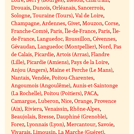
Drouais
,
Dunois
,
Orléanais
,
Sancerrois
,
Sologne
,
Touraine (Tours)
,
Val de Loire
,
Champagne, Ardennes
,
Givet
,
Mouzon
,
Corse
,
Franche-Comté
,
Paris, Île-de-France
,
Paris
,
Île-
de-France
,
Languedoc, Roussillon
,
Cévennes
,
Gévaudan
,
Languedoc (Montpellier)
,
Nord, Pas
de Calais, Picardie
,
Artois (Arras)
,
Flandre
(Lille)
,
Picardie (Amiens)
,
Pays de la Loire
,
Anjou (Angers)
,
Maine et Perche (Le Mans)
,
Nantais
,
Vendée
,
Poitou-Charentes
,
Angoumois (Angoulême)
,
Aunis-et-Saintonge
(La Rochelle)
,
Poitou (Poitiers)
,
PACA
,
Camargue
,
Luberon
,
Nice
,
Orange
,
Provence
(Aix)
,
Riviera
,
Venaissin
,
Rhône-Alpes
,
Beaujolais
,
Bresse
,
Dauphiné (Grenoble)
,
Forez
,
Lyonnais (Lyon)
,
Mercantour
,
Savoie
,
Vivarais
,
Limousin
,
La Marche (Guéret)
,