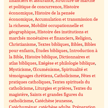
financiers et assurance
,
Structure de marché
et politique de concurrence
,
Histoire
économique
,
Histoire de la pensée
économique
,
Accumulation et transmission de
la richesse
,
Mobilité occupationnelle et
géographique
,
Histoire des institutions et
marchés monétaires et financiers
,
Religion
,
Christianisme
,
Textes bibliques
,
Bibles
,
Bibles
pour enfants
,
Études bibliques
,
Introduction à
la Bible
,
Histoire biblique
,
Dictionnaires et
atlas bibliques
,
Exégèse et philologie biblique
,
Mysticisme
,
Œcuménisme
,
Spiritualité et
témoignages chrétiens
,
Catholicisme
,
Fêtes et
pratiques catholiques
,
Textes spirituels du
catholicisme
,
Liturgies et prières
,
Textes du
magistère
,
Saints et grandes figures du
catholicisme
,
Catéchèse jeunesse
,
Catéchuménat, catéchèse adulte
,
Préparation