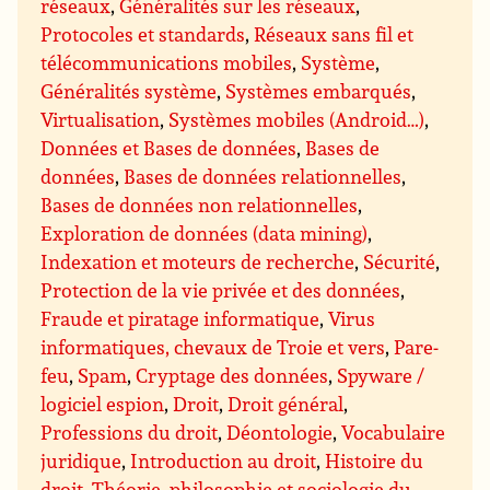
réseaux
,
Généralités sur les réseaux
,
Protocoles et standards
,
Réseaux sans fil et
télécommunications mobiles
,
Système
,
Généralités système
,
Systèmes embarqués
,
Virtualisation
,
Systèmes mobiles (Android…)
,
Données et Bases de données
,
Bases de
données
,
Bases de données relationnelles
,
Bases de données non relationnelles
,
Exploration de données (data mining)
,
Indexation et moteurs de recherche
,
Sécurité
,
Protection de la vie privée et des données
,
Fraude et piratage informatique
,
Virus
informatiques, chevaux de Troie et vers
,
Pare-
feu
,
Spam
,
Cryptage des données
,
Spyware /
logiciel espion
,
Droit
,
Droit général
,
Professions du droit
,
Déontologie
,
Vocabulaire
juridique
,
Introduction au droit
,
Histoire du
droit
,
Théorie, philosophie et sociologie du