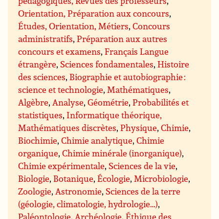
pédagogiques, Revues des professeurs
,
Orientation, Préparation aux concours
,
Études, Orientation, Métiers
,
Concours
administratifs
,
Préparation aux autres
concours et examens
,
Français Langue
étrangère
,
Sciences fondamentales
,
Histoire
des sciences
,
Biographie et autobiographie :
science et technologie
,
Mathématiques
,
Algèbre
,
Analyse
,
Géométrie
,
Probabilités et
statistiques
,
Informatique théorique,
Mathématiques discrètes
,
Physique
,
Chimie
,
Biochimie
,
Chimie analytique
,
Chimie
organique
,
Chimie minérale (inorganique)
,
Chimie expérimentale
,
Sciences de la vie
,
Biologie
,
Botanique
,
Écologie
,
Microbiologie
,
Zoologie
,
Astronomie
,
Sciences de la terre
(géologie, climatologie, hydrologie…)
,
Paléontologie
,
Archéologie
,
Éthique des