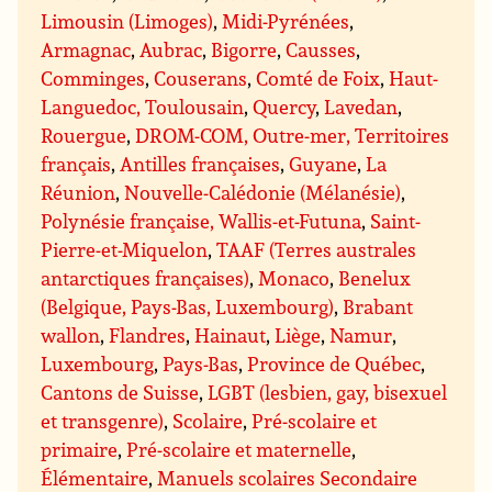
Limousin (Limoges)
,
Midi-Pyrénées
,
Armagnac
,
Aubrac
,
Bigorre
,
Causses
,
Comminges
,
Couserans
,
Comté de Foix
,
Haut-
Languedoc, Toulousain
,
Quercy
,
Lavedan
,
Rouergue
,
DROM-COM, Outre-mer, Territoires
français
,
Antilles françaises
,
Guyane
,
La
Réunion
,
Nouvelle-Calédonie (Mélanésie)
,
Polynésie française, Wallis-et-Futuna
,
Saint-
Pierre-et-Miquelon
,
TAAF (Terres australes
antarctiques françaises)
,
Monaco
,
Benelux
(Belgique, Pays-Bas, Luxembourg)
,
Brabant
wallon
,
Flandres
,
Hainaut
,
Liège
,
Namur
,
Luxembourg
,
Pays-Bas
,
Province de Québec
,
Cantons de Suisse
,
LGBT (lesbien, gay, bisexuel
et transgenre)
,
Scolaire
,
Pré-scolaire et
primaire
,
Pré-scolaire et maternelle
,
Élémentaire
,
Manuels scolaires Secondaire