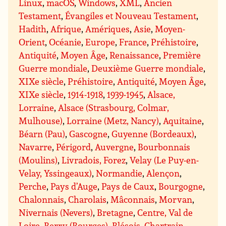
Linux
,
macOS
,
Windows
,
XML
,
Ancien
Testament
,
Évangiles et Nouveau Testament
,
Hadith
,
Afrique
,
Amériques
,
Asie
,
Moyen-
Orient
,
Océanie
,
Europe
,
France
,
Préhistoire
,
Antiquité
,
Moyen Âge
,
Renaissance
,
Première
Guerre mondiale
,
Deuxième Guerre mondiale
,
XIXe siècle
,
Préhistoire
,
Antiquité
,
Moyen Âge
,
XIXe siècle
,
1914-1918
,
1939-1945
,
Alsace,
Lorraine
,
Alsace (Strasbourg, Colmar,
Mulhouse)
,
Lorraine (Metz, Nancy)
,
Aquitaine
,
Béarn (Pau)
,
Gascogne
,
Guyenne (Bordeaux)
,
Navarre
,
Périgord
,
Auvergne
,
Bourbonnais
(Moulins)
,
Livradois, Forez
,
Velay (Le Puy-en-
Velay, Yssingeaux)
,
Normandie
,
Alençon
,
Perche
,
Pays d’Auge
,
Pays de Caux
,
Bourgogne
,
Chalonnais
,
Charolais
,
Mâconnais
,
Morvan
,
Nivernais (Nevers)
,
Bretagne
,
Centre, Val de
Loire
,
Berry (Bourges)
,
Blésois
,
Chartrain
,