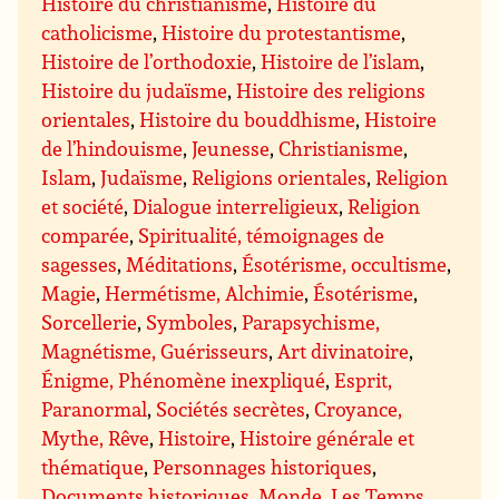
Histoire du christianisme
,
Histoire du
catholicisme
,
Histoire du protestantisme
,
Histoire de l’orthodoxie
,
Histoire de l’islam
,
Histoire du judaïsme
,
Histoire des religions
orientales
,
Histoire du bouddhisme
,
Histoire
de l’hindouisme
,
Jeunesse
,
Christianisme
,
Islam
,
Judaïsme
,
Religions orientales
,
Religion
et société
,
Dialogue interreligieux
,
Religion
comparée
,
Spiritualité, témoignages de
sagesses
,
Méditations
,
Ésotérisme, occultisme
,
Magie
,
Hermétisme, Alchimie
,
Ésotérisme
,
Sorcellerie
,
Symboles
,
Parapsychisme,
Magnétisme, Guérisseurs
,
Art divinatoire
,
Énigme, Phénomène inexpliqué
,
Esprit,
Paranormal
,
Sociétés secrètes
,
Croyance,
Mythe, Rêve
,
Histoire
,
Histoire générale et
thématique
,
Personnages historiques
,
Documents historiques
,
Monde
,
Les Temps