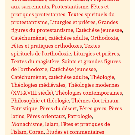
aux sacrements
,
Protestantisme
,
Fêtes et
pratiques protestantes
,
Textes spirituels du
protestantisme
,
Liturgies et prières
,
Grandes
figures du protestantisme
,
Catéchèse jeunesse
,
Catéchuménat, catéchèse adulte
,
Orthodoxie
,
Fêtes et pratiques orthodoxes
,
Textes
spirituels de l’orthodoxie
,
Liturgies et prières
,
Textes du magistère
,
Saints et grandes figures
de l’orthodoxie
,
Catéchèse jeunesse
,
Catéchuménat, catéchèse adulte
,
Théologie
,
Théologies médiévales
,
Théologies modernes
(XVI-XVIII siècle)
,
Théologies contemporaines
,
Philosophie et théologie
,
Thèmes doctrinaux
,
Patristique
,
Pères du désert
,
Pères grecs
,
Pères
latins
,
Pères orientaux
,
Patrologie
,
Monachisme
,
Islam
,
Fêtes et pratiques de
l’islam
,
Coran
,
Études et commentaires