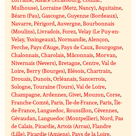
Mulhouse)
,
Lorraine (Metz, Nancy)
,
Aquitaine
,
Béarn (Pau)
,
Gascogne
,
Guyenne (Bordeaux)
,
Navarre
,
Périgord
,
Auvergne
,
Bourbonnais
(Moulins)
,
Livradois, Forez
,
Velay (Le Puy-en-
Velay, Yssingeaux)
,
Normandie
,
Alençon
,
Perche
,
Pays d’Auge
,
Pays de Caux
,
Bourgogne
,
Chalonnais
,
Charolais
,
Mâconnais
,
Morvan
,
Nivernais (Nevers)
,
Bretagne
,
Centre, Val de
Loire
,
Berry (Bourges)
,
Blésois
,
Chartrain
,
Drouais
,
Dunois
,
Orléanais
,
Sancerrois
,
Sologne
,
Touraine (Tours)
,
Val de Loire
,
Champagne, Ardennes
,
Givet
,
Mouzon
,
Corse
,
Franche-Comté
,
Paris, Île-de-France
,
Paris
,
Île-
de-France
,
Languedoc, Roussillon
,
Cévennes
,
Gévaudan
,
Languedoc (Montpellier)
,
Nord, Pas
de Calais, Picardie
,
Artois (Arras)
,
Flandre
(Lille)
,
Picardie (Amiens)
,
Pays de la Loire
,