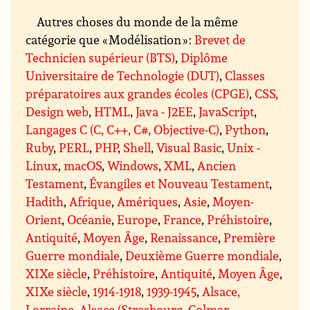
Autres choses du monde de la même
catégorie que « Modélisation » :
Brevet de
Technicien supérieur (BTS)
,
Diplôme
Universitaire de Technologie (DUT)
,
Classes
préparatoires aux grandes écoles (CPGE)
,
CSS,
Design web
,
HTML
,
Java - J2EE
,
JavaScript
,
Langages C (C, C++, C#, Objective-C)
,
Python
,
Ruby
,
PERL
,
PHP
,
Shell
,
Visual Basic
,
Unix -
Linux
,
macOS
,
Windows
,
XML
,
Ancien
Testament
,
Évangiles et Nouveau Testament
,
Hadith
,
Afrique
,
Amériques
,
Asie
,
Moyen-
Orient
,
Océanie
,
Europe
,
France
,
Préhistoire
,
Antiquité
,
Moyen Âge
,
Renaissance
,
Première
Guerre mondiale
,
Deuxième Guerre mondiale
,
XIXe siècle
,
Préhistoire
,
Antiquité
,
Moyen Âge
,
XIXe siècle
,
1914-1918
,
1939-1945
,
Alsace,
Lorraine
,
Alsace (Strasbourg, Colmar,