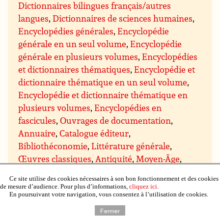
Dictionnaires bilingues français/autres
langues
,
Dictionnaires de sciences humaines
,
Encyclopédies générales
,
Encyclopédie
générale en un seul volume
,
Encyclopédie
générale en plusieurs volumes
,
Encyclopédies
et dictionnaires thématiques
,
Encyclopédie et
dictionnaire thématique en un seul volume
,
Encyclopédie et dictionnaire thématique en
plusieurs volumes
,
Encyclopédies en
fascicules
,
Ouvrages de documentation
,
Annuaire
,
Catalogue éditeur
,
Bibliothéconomie
,
Littérature générale
,
Œuvres classiques
,
Antiquité
,
Moyen-Âge
,
Moderne (avant 1799)
,
XXe siècle avant 1945
,
Ce site utilise des cookies nécessaires à son bon fonctionnement et des cookies
Romans
,
Romans francophones
,
Romans
de mesure d’audience. Pour plus d’informations,
cliquez ici
.
En poursuivant votre navigation, vous consentez à l’utilisation de cookies.
étrangers
,
Romans et nouvelles de genre
,
Romans d’aventures
,
Romans d’espionnage
,
Fermer