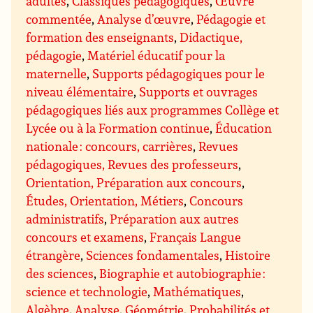
adultes
,
Classiques pédagogiques
,
Œuvre
commentée
,
Analyse d’œuvre
,
Pédagogie et
formation des enseignants
,
Didactique,
pédagogie
,
Matériel éducatif pour la
maternelle
,
Supports pédagogiques pour le
niveau élémentaire
,
Supports et ouvrages
pédagogiques liés aux programmes Collège et
Lycée ou à la Formation continue
,
Éducation
nationale : concours, carrières
,
Revues
pédagogiques, Revues des professeurs
,
Orientation, Préparation aux concours
,
Études, Orientation, Métiers
,
Concours
administratifs
,
Préparation aux autres
concours et examens
,
Français Langue
étrangère
,
Sciences fondamentales
,
Histoire
des sciences
,
Biographie et autobiographie :
science et technologie
,
Mathématiques
,
Algèbre
,
Analyse
,
Géométrie
,
Probabilités et