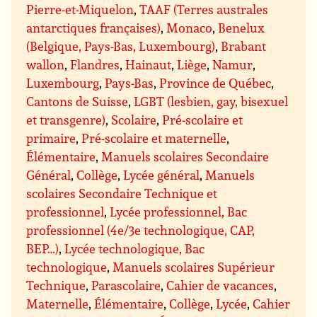
Pierre-et-Miquelon
,
TAAF (Terres australes
antarctiques françaises)
,
Monaco
,
Benelux
(Belgique, Pays-Bas, Luxembourg)
,
Brabant
wallon
,
Flandres
,
Hainaut
,
Liège
,
Namur
,
Luxembourg
,
Pays-Bas
,
Province de Québec
,
Cantons de Suisse
,
LGBT (lesbien, gay, bisexuel
et transgenre)
,
Scolaire
,
Pré-scolaire et
primaire
,
Pré-scolaire et maternelle
,
Élémentaire
,
Manuels scolaires Secondaire
Général
,
Collège
,
Lycée général
,
Manuels
scolaires Secondaire Technique et
professionnel
,
Lycée professionnel, Bac
professionnel (4e/3e technologique, CAP,
BEP…)
,
Lycée technologique, Bac
technologique
,
Manuels scolaires Supérieur
Technique
,
Parascolaire
,
Cahier de vacances
,
Maternelle
,
Élémentaire
,
Collège
,
Lycée
,
Cahier