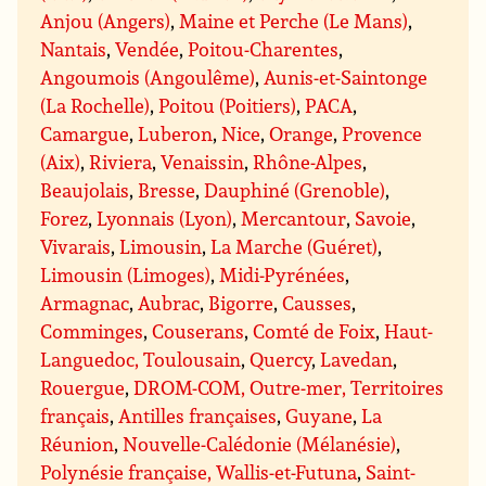
Anjou (Angers)
,
Maine et Perche (Le Mans)
,
Nantais
,
Vendée
,
Poitou-Charentes
,
Angoumois (Angoulême)
,
Aunis-et-Saintonge
(La Rochelle)
,
Poitou (Poitiers)
,
PACA
,
Camargue
,
Luberon
,
Nice
,
Orange
,
Provence
(Aix)
,
Riviera
,
Venaissin
,
Rhône-Alpes
,
Beaujolais
,
Bresse
,
Dauphiné (Grenoble)
,
Forez
,
Lyonnais (Lyon)
,
Mercantour
,
Savoie
,
Vivarais
,
Limousin
,
La Marche (Guéret)
,
Limousin (Limoges)
,
Midi-Pyrénées
,
Armagnac
,
Aubrac
,
Bigorre
,
Causses
,
Comminges
,
Couserans
,
Comté de Foix
,
Haut-
Languedoc, Toulousain
,
Quercy
,
Lavedan
,
Rouergue
,
DROM-COM, Outre-mer, Territoires
français
,
Antilles françaises
,
Guyane
,
La
Réunion
,
Nouvelle-Calédonie (Mélanésie)
,
Polynésie française, Wallis-et-Futuna
,
Saint-