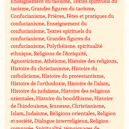
Enseignement du taoïsme
,
Textes spirituels du
taoïsme
,
Grandes figures du taoïsme
,
Confucianisme
,
Prières
,
Fêtes et pratiques du
confucianisme
,
Enseignement du
confucianisme
,
Textes spirituels du
confucianisme
,
Grandes figures du
confucianisme
,
Polythéisme, spiritualité
ethnique
,
Religions de l’Antiquité
,
Agnosticisme
,
Athéisme
,
Histoire des religions
,
Histoire du christianisme
,
Histoire du
catholicisme
,
Histoire du protestantisme
,
Histoire de l’orthodoxie
,
Histoire de l’islam
,
Histoire du judaïsme
,
Histoire des religions
orientales
,
Histoire du bouddhisme
,
Histoire
de l’hindouisme
,
Jeunesse
,
Christianisme
,
Islam
,
Judaïsme
,
Religions orientales
,
Religion
et société
,
Dialogue interreligieux
,
Religion
comparée
,
Spiritualité, témoignages de