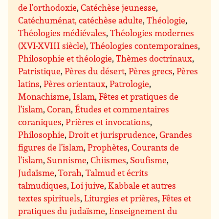
de l’orthodoxie
,
Catéchèse jeunesse
,
Catéchuménat, catéchèse adulte
,
Théologie
,
Théologies médiévales
,
Théologies modernes
(XVI-XVIII siècle)
,
Théologies contemporaines
,
Philosophie et théologie
,
Thèmes doctrinaux
,
Patristique
,
Pères du désert
,
Pères grecs
,
Pères
latins
,
Pères orientaux
,
Patrologie
,
Monachisme
,
Islam
,
Fêtes et pratiques de
l’islam
,
Coran
,
Études et commentaires
coraniques
,
Prières et invocations
,
Philosophie
,
Droit et jurisprudence
,
Grandes
figures de l’islam
,
Prophètes
,
Courants de
l’islam
,
Sunnisme
,
Chiismes
,
Soufisme
,
Judaïsme
,
Torah
,
Talmud et écrits
talmudiques
,
Loi juive
,
Kabbale et autres
textes spirituels
,
Liturgies et prières
,
Fêtes et
pratiques du judaïsme
,
Enseignement du