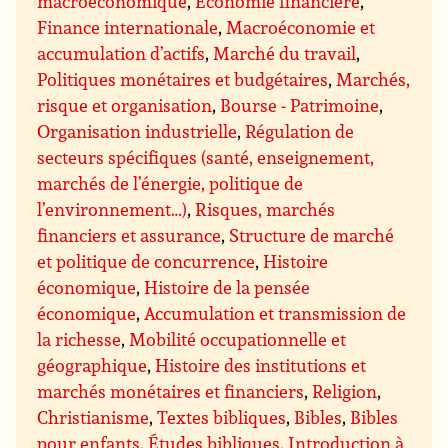
macroéconomique
,
Économie financière
,
Finance internationale
,
Macroéconomie et
accumulation d’actifs
,
Marché du travail
,
Politiques monétaires et budgétaires
,
Marchés,
risque et organisation
,
Bourse - Patrimoine
,
Organisation industrielle
,
Régulation de
secteurs spécifiques (santé, enseignement,
marchés de l’énergie, politique de
l’environnement…)
,
Risques, marchés
financiers et assurance
,
Structure de marché
et politique de concurrence
,
Histoire
économique
,
Histoire de la pensée
économique
,
Accumulation et transmission de
la richesse
,
Mobilité occupationnelle et
géographique
,
Histoire des institutions et
marchés monétaires et financiers
,
Religion
,
Christianisme
,
Textes bibliques
,
Bibles
,
Bibles
pour enfants
,
Études bibliques
,
Introduction à