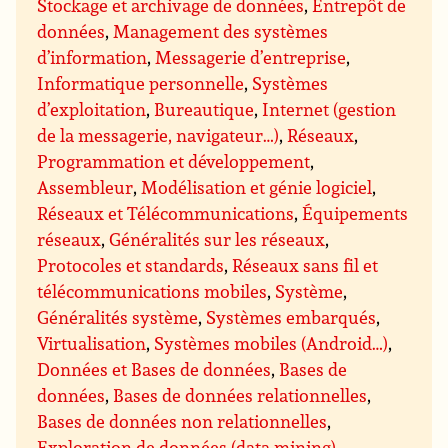
Stockage et archivage de données
,
Entrepôt de
données
,
Management des systèmes
d’information
,
Messagerie d’entreprise
,
Informatique personnelle
,
Systèmes
d’exploitation
,
Bureautique
,
Internet (gestion
de la messagerie, navigateur…)
,
Réseaux
,
Programmation et développement
,
Assembleur
,
Modélisation et génie logiciel
,
Réseaux et Télécommunications
,
Équipements
réseaux
,
Généralités sur les réseaux
,
Protocoles et standards
,
Réseaux sans fil et
télécommunications mobiles
,
Système
,
Généralités système
,
Systèmes embarqués
,
Virtualisation
,
Systèmes mobiles (Android…)
,
Données et Bases de données
,
Bases de
données
,
Bases de données relationnelles
,
Bases de données non relationnelles
,
Exploration de données (data mining)
,