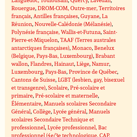
Rouergue
,
DROM-COM, Outre-mer, Territoires
français
,
Antilles françaises
,
Guyane
,
La
Réunion
,
Nouvelle-Calédonie (Mélanésie)
,
Polynésie française, Wallis-et-Futuna
,
Saint-
Pierre-et-Miquelon
,
TAAF (Terres australes
antarctiques françaises)
,
Monaco
,
Benelux
(Belgique, Pays-Bas, Luxembourg)
,
Brabant
wallon
,
Flandres
,
Hainaut
,
Liège
,
Namur
,
Luxembourg
,
Pays-Bas
,
Province de Québec
,
Cantons de Suisse
,
LGBT (lesbien, gay, bisexuel
et transgenre)
,
Scolaire
,
Pré-scolaire et
primaire
,
Pré-scolaire et maternelle
,
Élémentaire
,
Manuels scolaires Secondaire
Général
,
Collège
,
Lycée général
,
Manuels
scolaires Secondaire Technique et
professionnel
,
Lycée professionnel, Bac
professionnel (4e/3e technologique, CAP,