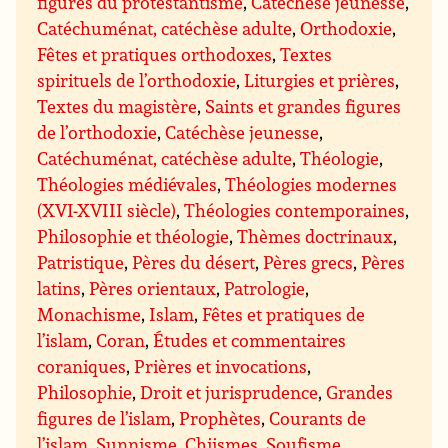
figures du protestantisme
,
Catéchèse jeunesse
,
Catéchuménat, catéchèse adulte
,
Orthodoxie
,
Fêtes et pratiques orthodoxes
,
Textes
spirituels de l’orthodoxie
,
Liturgies et prières
,
Textes du magistère
,
Saints et grandes figures
de l’orthodoxie
,
Catéchèse jeunesse
,
Catéchuménat, catéchèse adulte
,
Théologie
,
Théologies médiévales
,
Théologies modernes
(XVI-XVIII siècle)
,
Théologies contemporaines
,
Philosophie et théologie
,
Thèmes doctrinaux
,
Patristique
,
Pères du désert
,
Pères grecs
,
Pères
latins
,
Pères orientaux
,
Patrologie
,
Monachisme
,
Islam
,
Fêtes et pratiques de
l’islam
,
Coran
,
Études et commentaires
coraniques
,
Prières et invocations
,
Philosophie
,
Droit et jurisprudence
,
Grandes
figures de l’islam
,
Prophètes
,
Courants de
l’islam
,
Sunnisme
,
Chiismes
,
Soufisme
,