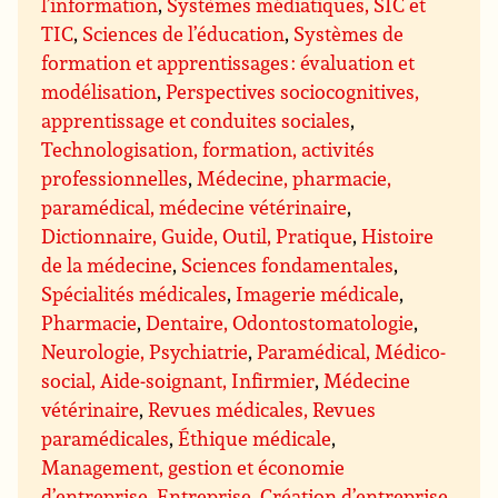
l’information
,
Systèmes médiatiques, SIC et
TIC
,
Sciences de l’éducation
,
Systèmes de
formation et apprentissages : évaluation et
modélisation
,
Perspectives sociocognitives,
apprentissage et conduites sociales
,
Technologisation, formation, activités
professionnelles
,
Médecine, pharmacie,
paramédical, médecine vétérinaire
,
Dictionnaire, Guide, Outil, Pratique
,
Histoire
de la médecine
,
Sciences fondamentales
,
Spécialités médicales
,
Imagerie médicale
,
Pharmacie
,
Dentaire, Odontostomatologie
,
Neurologie, Psychiatrie
,
Paramédical, Médico-
social, Aide-soignant, Infirmier
,
Médecine
vétérinaire
,
Revues médicales, Revues
paramédicales
,
Éthique médicale
,
Management, gestion et économie
d’entreprise
,
Entreprise
,
Création d’entreprise
,