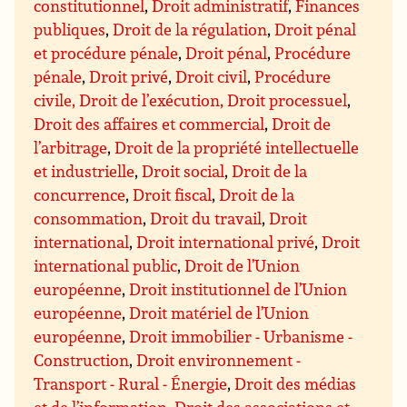
constitutionnel
,
Droit administratif
,
Finances
publiques
,
Droit de la régulation
,
Droit pénal
et procédure pénale
,
Droit pénal
,
Procédure
pénale
,
Droit privé
,
Droit civil
,
Procédure
civile, Droit de l’exécution, Droit processuel
,
Droit des affaires et commercial
,
Droit de
l’arbitrage
,
Droit de la propriété intellectuelle
et industrielle
,
Droit social
,
Droit de la
concurrence
,
Droit fiscal
,
Droit de la
consommation
,
Droit du travail
,
Droit
international
,
Droit international privé
,
Droit
international public
,
Droit de l’Union
européenne
,
Droit institutionnel de l’Union
européenne
,
Droit matériel de l’Union
européenne
,
Droit immobilier - Urbanisme -
Construction
,
Droit environnement -
Transport - Rural - Énergie
,
Droit des médias
et de l’information
,
Droit des associations et