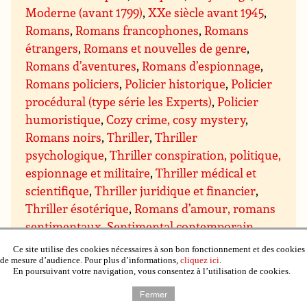
Moderne (avant 1799)
,
XXe siècle avant 1945
,
Romans
,
Romans francophones
,
Romans
étrangers
,
Romans et nouvelles de genre
,
Romans d’aventures
,
Romans d’espionnage
,
Romans policiers
,
Policier historique
,
Policier
procédural (type série les Experts)
,
Policier
humoristique
,
Cozy crime, cosy mystery
,
Romans noirs
,
Thriller
,
Thriller
psychologique
,
Thriller conspiration, politique,
espionnage et militaire
,
Thriller médical et
scientifique
,
Thriller juridique et financier
,
Thriller ésotérique
,
Romans d’amour, romans
sentimentaux
,
Sentimental contemporain
,
Sentimental suspens
,
Sentimental historique
,
Ce site utilise des cookies nécessaires à son bon fonctionnement et des cookies
Sentimental paranormal, bit-lit
,
Comédie
de mesure d’audience. Pour plus d’informations,
cliquez ici
.
En poursuivant votre navigation, vous consentez à l’utilisation de cookies.
sentimentale
,
Chick lit
,
Science-fiction
,
Fiction
Fermer
spéculative
,
Dystopie et Uchronie
,
Cyberpunk,