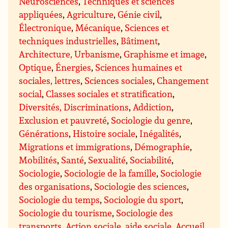
Neurosciences
,
Techniques et sciences
appliquées
,
Agriculture
,
Génie civil
,
Électronique
,
Mécanique
,
Sciences et
techniques industrielles
,
Bâtiment
,
Architecture, Urbanisme
,
Graphisme et image
,
Optique
,
Énergies
,
Sciences humaines et
sociales, lettres
,
Sciences sociales
,
Changement
social
,
Classes sociales et stratification
,
Diversités, Discriminations
,
Addiction
,
Exclusion et pauvreté
,
Sociologie du genre
,
Générations
,
Histoire sociale
,
Inégalités
,
Migrations et immigrations
,
Démographie
,
Mobilités
,
Santé
,
Sexualité
,
Sociabilité
,
Sociologie
,
Sociologie de la famille
,
Sociologie
des organisations
,
Sociologie des sciences
,
Sociologie du temps
,
Sociologie du sport
,
Sociologie du tourisme
,
Sociologie des
transports
,
Action sociale, aide sociale
,
Accueil