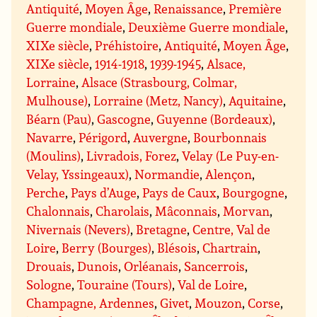
Antiquité
,
Moyen Âge
,
Renaissance
,
Première
Guerre mondiale
,
Deuxième Guerre mondiale
,
XIXe siècle
,
Préhistoire
,
Antiquité
,
Moyen Âge
,
XIXe siècle
,
1914-1918
,
1939-1945
,
Alsace,
Lorraine
,
Alsace (Strasbourg, Colmar,
Mulhouse)
,
Lorraine (Metz, Nancy)
,
Aquitaine
,
Béarn (Pau)
,
Gascogne
,
Guyenne (Bordeaux)
,
Navarre
,
Périgord
,
Auvergne
,
Bourbonnais
(Moulins)
,
Livradois, Forez
,
Velay (Le Puy-en-
Velay, Yssingeaux)
,
Normandie
,
Alençon
,
Perche
,
Pays d’Auge
,
Pays de Caux
,
Bourgogne
,
Chalonnais
,
Charolais
,
Mâconnais
,
Morvan
,
Nivernais (Nevers)
,
Bretagne
,
Centre, Val de
Loire
,
Berry (Bourges)
,
Blésois
,
Chartrain
,
Drouais
,
Dunois
,
Orléanais
,
Sancerrois
,
Sologne
,
Touraine (Tours)
,
Val de Loire
,
Champagne, Ardennes
,
Givet
,
Mouzon
,
Corse
,