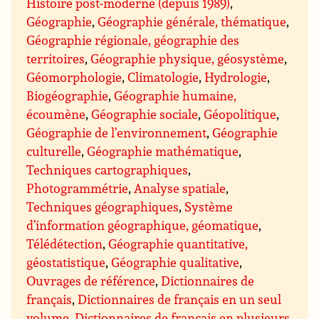
Histoire post-moderne (depuis 1989)
,
Géographie
,
Géographie générale, thématique
,
Géographie régionale, géographie des
territoires
,
Géographie physique, géosystème
,
Géomorphologie
,
Climatologie
,
Hydrologie
,
Biogéographie
,
Géographie humaine,
écoumène
,
Géographie sociale
,
Géopolitique
,
Géographie de l’environnement
,
Géographie
culturelle
,
Géographie mathématique
,
Techniques cartographiques
,
Photogrammétrie
,
Analyse spatiale
,
Techniques géographiques
,
Système
d’information géographique, géomatique
,
Télédétection
,
Géographie quantitative,
géostatistique
,
Géographie qualitative
,
Ouvrages de référence
,
Dictionnaires de
français
,
Dictionnaires de français en un seul
volume
,
Dictionnaires de français en plusieurs