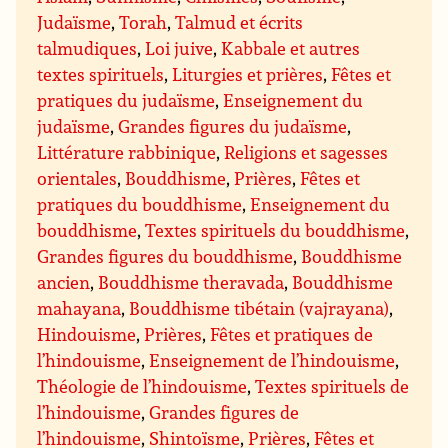
Judaïsme
,
Torah
,
Talmud et écrits
talmudiques
,
Loi juive
,
Kabbale et autres
textes spirituels
,
Liturgies et prières
,
Fêtes et
pratiques du judaïsme
,
Enseignement du
judaïsme
,
Grandes figures du judaïsme
,
Littérature rabbinique
,
Religions et sagesses
orientales
,
Bouddhisme
,
Prières
,
Fêtes et
pratiques du bouddhisme
,
Enseignement du
bouddhisme
,
Textes spirituels du bouddhisme
,
Grandes figures du bouddhisme
,
Bouddhisme
ancien
,
Bouddhisme theravada
,
Bouddhisme
mahayana
,
Bouddhisme tibétain (vajrayana)
,
Hindouisme
,
Prières
,
Fêtes et pratiques de
l’hindouisme
,
Enseignement de l’hindouisme
,
Théologie de l’hindouisme
,
Textes spirituels de
l’hindouisme
,
Grandes figures de
l’hindouisme
,
Shintoïsme
,
Prières
,
Fêtes et