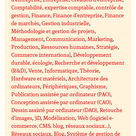
Comptabilité, expertise comptable, contrôle de
gestion
,
Finance
,
Finance d’entreprise
,
Finance
de marchés
,
Gestion industrielle
,
Méthodologie et gestion de projets
,
Management
,
Communication
,
Marketing
,
Production
,
Ressources humaines
,
Stratégie
,
Commerce international
,
Développement
durable, écologie
,
Recherche et développement
(R&D)
,
Vente
,
Informatique
,
Théorie
,
Hardware et matériels
,
Architecture des
ordinateurs
,
Périphériques
,
Graphisme
,
Publication assistée par ordinateur (PAO)
,
Conception assistée par ordinateur (CAO)
,
Dessin assisté par ordinateur (DAO), Retouche
d’images
,
3D
,
Modélisation
,
Web (logiciel e-
commerce, CMS, blog, réseaux sociaux…)
,
Réseaux sociaux, Blog
,
Système de gestion de