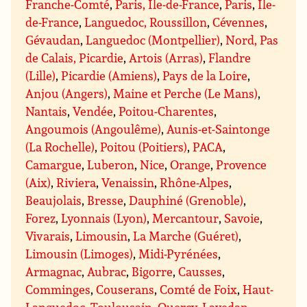
Franche-Comté
,
Paris, Île-de-France
,
Paris
,
Île-
de-France
,
Languedoc, Roussillon
,
Cévennes
,
Gévaudan
,
Languedoc (Montpellier)
,
Nord, Pas
de Calais, Picardie
,
Artois (Arras)
,
Flandre
(Lille)
,
Picardie (Amiens)
,
Pays de la Loire
,
Anjou (Angers)
,
Maine et Perche (Le Mans)
,
Nantais
,
Vendée
,
Poitou-Charentes
,
Angoumois (Angoulême)
,
Aunis-et-Saintonge
(La Rochelle)
,
Poitou (Poitiers)
,
PACA
,
Camargue
,
Luberon
,
Nice
,
Orange
,
Provence
(Aix)
,
Riviera
,
Venaissin
,
Rhône-Alpes
,
Beaujolais
,
Bresse
,
Dauphiné (Grenoble)
,
Forez
,
Lyonnais (Lyon)
,
Mercantour
,
Savoie
,
Vivarais
,
Limousin
,
La Marche (Guéret)
,
Limousin (Limoges)
,
Midi-Pyrénées
,
Armagnac
,
Aubrac
,
Bigorre
,
Causses
,
Comminges
,
Couserans
,
Comté de Foix
,
Haut-
Languedoc, Toulousain
,
Quercy
,
Lavedan
,