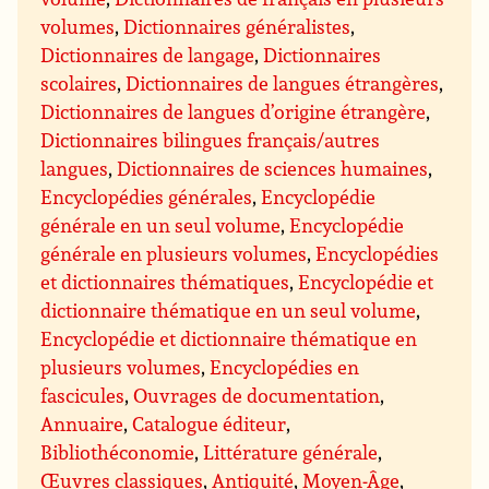
volumes
,
Dictionnaires généralistes
,
Dictionnaires de langage
,
Dictionnaires
scolaires
,
Dictionnaires de langues étrangères
,
Dictionnaires de langues d’origine étrangère
,
Dictionnaires bilingues français/autres
langues
,
Dictionnaires de sciences humaines
,
Encyclopédies générales
,
Encyclopédie
générale en un seul volume
,
Encyclopédie
générale en plusieurs volumes
,
Encyclopédies
et dictionnaires thématiques
,
Encyclopédie et
dictionnaire thématique en un seul volume
,
Encyclopédie et dictionnaire thématique en
plusieurs volumes
,
Encyclopédies en
fascicules
,
Ouvrages de documentation
,
Annuaire
,
Catalogue éditeur
,
Bibliothéconomie
,
Littérature générale
,
Œuvres classiques
,
Antiquité
,
Moyen-Âge
,