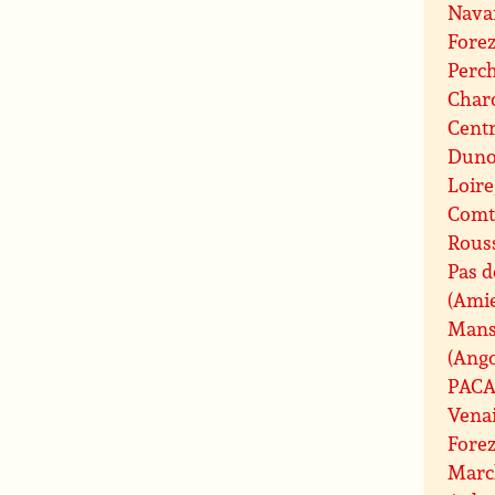
Nava
Fore
Perc
Charo
Centr
Duno
Loire
Comt
Rouss
Pas d
(Ami
Mans
(Ang
PAC
Vena
Fore
Marc