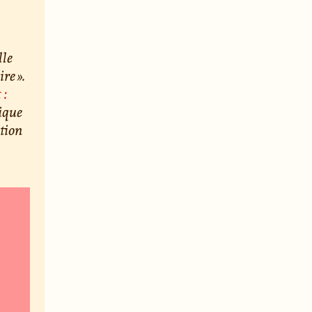
lle
re ».
 :
ique
tion