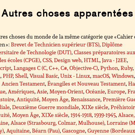
Autres choses apparentées
res choses du monde de la même catégorie que « Cahier 
en » :
Brevet de Technicien supérieur (BTS)
,
Diplôme
rsitaire de Technologie (DUT)
,
Classes préparatoires au
es écoles (CPGE)
,
CSS, Design web
,
HTML
,
Java - J2EE
,
cript
,
Langages C (C, C++, C#, Objective-C)
,
Python
,
Ruby
,
L
,
PHP
,
Shell
,
Visual Basic
,
Unix - Linux
,
macOS
,
Windows
,
Ancien Testament
,
Évangiles et Nouveau Testament
,
Ha
que
,
Amériques
,
Asie
,
Moyen-Orient
,
Océanie
,
Europe
,
Fr
stoire
,
Antiquité
,
Moyen Âge
,
Renaissance
,
Première Gu
iale
,
Deuxième Guerre mondiale
,
XIXe siècle
,
Préhistoi
uité
,
Moyen Âge
,
XIXe siècle
,
1914-1918
,
1939-1945
,
Alsace,
aine
,
Alsace (Strasbourg, Colmar, Mulhouse)
,
Lorraine (M
y)
,
Aquitaine
,
Béarn (Pau)
,
Gascogne
,
Guyenne (Bordeaux