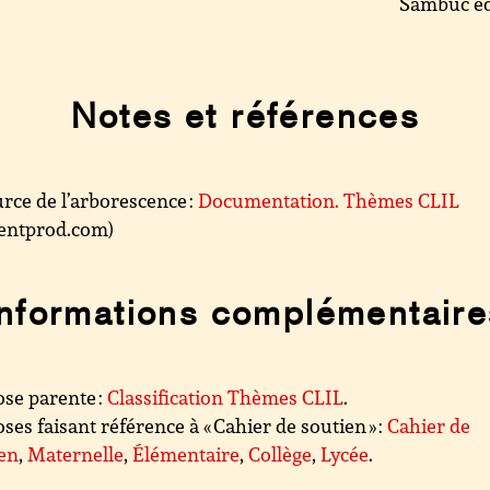
Sambuc éd
Notes et références
rce de l’arborescence :
Documentation. Thèmes CLIL
.centprod.com)
Informations complémentaire
se parente :
Classification Thèmes CLIL
.
ses faisant référence à « Cahier de soutien » :
Cahier de
ien
,
Maternelle
,
Élémentaire
,
Collège
,
Lycée
.