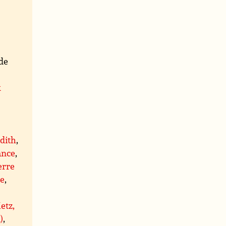
de
x
,
dith
,
ance
,
erre
re
,
etz,
)
,