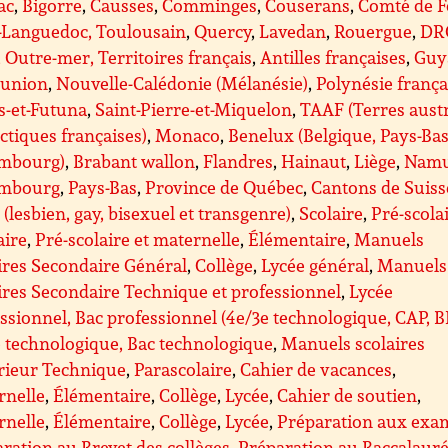
ac
,
Bigorre
,
Causses
,
Comminges
,
Couserans
,
Comté de F
-Languedoc, Toulousain
,
Quercy
,
Lavedan
,
Rouergue
,
DR
Outre-mer, Territoires français
,
Antilles françaises
,
Guy
éunion
,
Nouvelle-Calédonie (Mélanésie)
,
Polynésie frança
s-et-Futuna
,
Saint-Pierre-et-Miquelon
,
TAAF (Terres aust
ctiques françaises)
,
Monaco
,
Benelux (Belgique, Pays-Bas
mbourg)
,
Brabant wallon
,
Flandres
,
Hainaut
,
Liège
,
Nam
mbourg
,
Pays-Bas
,
Province de Québec
,
Cantons de Suiss
(lesbien, gay, bisexuel et transgenre)
,
Scolaire
,
Pré-scolai
aire
,
Pré-scolaire et maternelle
,
Élémentaire
,
Manuels
ires Secondaire Général
,
Collège
,
Lycée général
,
Manuels
ires Secondaire Technique et professionnel
,
Lycée
ssionnel, Bac professionnel (4e/3e technologique, CAP, 
 technologique, Bac technologique
,
Manuels scolaires
rieur Technique
,
Parascolaire
,
Cahier de vacances
,
rnelle
,
Élémentaire
,
Collège
,
Lycée
,
Cahier de soutien
,
rnelle
,
Élémentaire
,
Collège
,
Lycée
,
Préparation aux exa
ration au Brevet des collèges
,
Préparation au Baccalauré