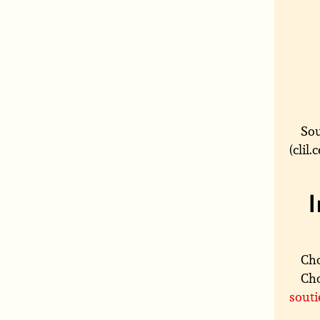
Sou
(clil
Cho
Cho
sout