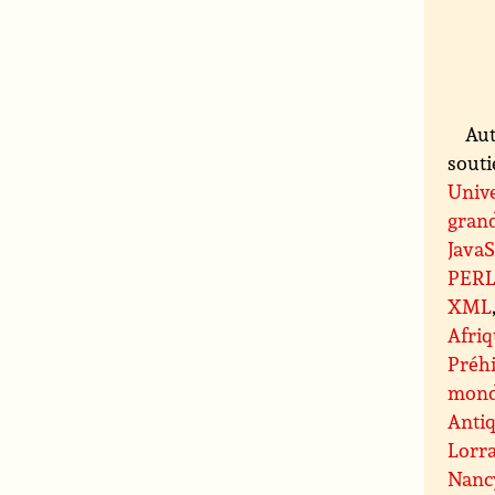
Aut
souti
Unive
grand
JavaS
PER
XML
Afri
Préhi
mond
Antiq
Lorr
Nanc