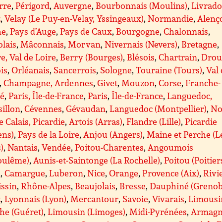
rre
,
Périgord
,
Auvergne
,
Bourbonnais (Moulins)
,
Livrado
z
,
Velay (Le Puy-en-Velay, Yssingeaux)
,
Normandie
,
Alenç
he
,
Pays d’Auge
,
Pays de Caux
,
Bourgogne
,
Chalonnais
,
lais
,
Mâconnais
,
Morvan
,
Nivernais (Nevers)
,
Bretagne
,
e, Val de Loire
,
Berry (Bourges)
,
Blésois
,
Chartrain
,
Drou
is
,
Orléanais
,
Sancerrois
,
Sologne
,
Touraine (Tours)
,
Val
,
Champagne, Ardennes
,
Givet
,
Mouzon
,
Corse
,
Franche-
é
,
Paris, Île-de-France
,
Paris
,
Île-de-France
,
Languedoc,
illon
,
Cévennes
,
Gévaudan
,
Languedoc (Montpellier)
,
No
e Calais, Picardie
,
Artois (Arras)
,
Flandre (Lille)
,
Picardie
ens)
,
Pays de la Loire
,
Anjou (Angers)
,
Maine et Perche (L
)
,
Nantais
,
Vendée
,
Poitou-Charentes
,
Angoumois
oulême)
,
Aunis-et-Saintonge (La Rochelle)
,
Poitou (Poitier
A
,
Camargue
,
Luberon
,
Nice
,
Orange
,
Provence (Aix)
,
Rivi
issin
,
Rhône-Alpes
,
Beaujolais
,
Bresse
,
Dauphiné (Grenob
z
,
Lyonnais (Lyon)
,
Mercantour
,
Savoie
,
Vivarais
,
Limousi
he (Guéret)
,
Limousin (Limoges)
,
Midi-Pyrénées
,
Armagn