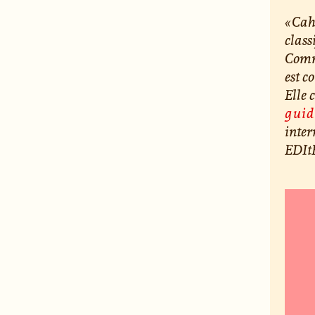
« Cah
class
Commi
est c
Elle 
guid
inte
EDIt