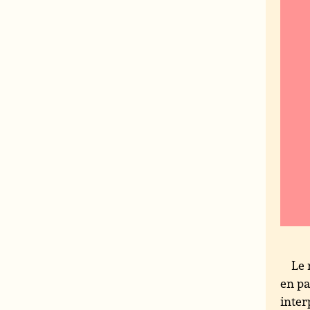
Le 
en pa
inter