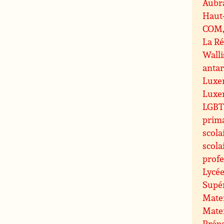
Aubr
Haut
COM, 
La R
Walli
antar
Luxe
Luxe
LGBT 
prim
scola
scola
profe
Lycée
Supé
Mate
Mate
Prépa