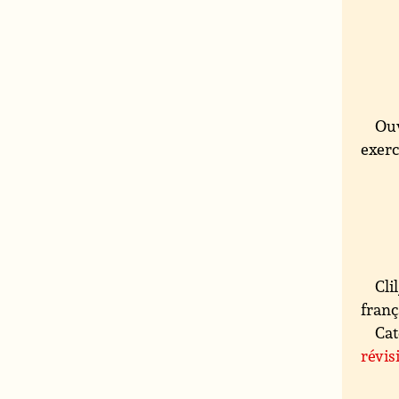
Ouv
exerc
Cli
franç
Cat
révis