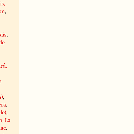
is,
on
,
ais
,
 de
rd,
e
s)
,
era
,
le)
,
n
,
La
ac
,