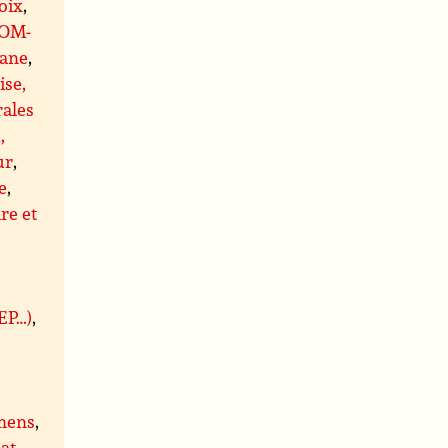
oix
,
OM-
ane
,
ise,
rales
,
ur
,
e
,
re et
BEP…)
,
mens
,
at