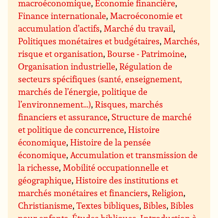
macroéconomique
,
Économie financière
,
Finance internationale
,
Macroéconomie et
accumulation d’actifs
,
Marché du travail
,
Politiques monétaires et budgétaires
,
Marchés,
risque et organisation
,
Bourse - Patrimoine
,
Organisation industrielle
,
Régulation de
secteurs spécifiques (santé, enseignement,
marchés de l’énergie, politique de
l’environnement…)
,
Risques, marchés
financiers et assurance
,
Structure de marché
et politique de concurrence
,
Histoire
économique
,
Histoire de la pensée
économique
,
Accumulation et transmission de
la richesse
,
Mobilité occupationnelle et
géographique
,
Histoire des institutions et
marchés monétaires et financiers
,
Religion
,
Christianisme
,
Textes bibliques
,
Bibles
,
Bibles
pour enfants
,
Études bibliques
,
Introduction à