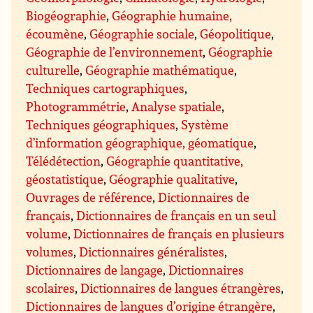
Biogéographie
,
Géographie humaine,
écoumène
,
Géographie sociale
,
Géopolitique
,
Géographie de l’environnement
,
Géographie
culturelle
,
Géographie mathématique
,
Techniques cartographiques
,
Photogrammétrie
,
Analyse spatiale
,
Techniques géographiques
,
Système
d’information géographique, géomatique
,
Télédétection
,
Géographie quantitative,
géostatistique
,
Géographie qualitative
,
Ouvrages de référence
,
Dictionnaires de
français
,
Dictionnaires de français en un seul
volume
,
Dictionnaires de français en plusieurs
volumes
,
Dictionnaires généralistes
,
Dictionnaires de langage
,
Dictionnaires
scolaires
,
Dictionnaires de langues étrangères
,
Dictionnaires de langues d’origine étrangère
,