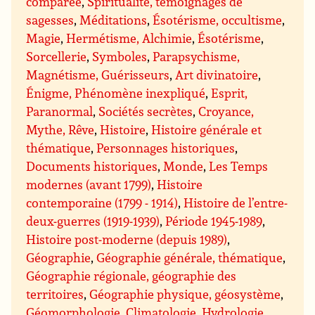
comparée
,
Spiritualité, témoignages de
sagesses
,
Méditations
,
Ésotérisme, occultisme
,
Magie
,
Hermétisme, Alchimie
,
Ésotérisme
,
Sorcellerie
,
Symboles
,
Parapsychisme,
Magnétisme, Guérisseurs
,
Art divinatoire
,
Énigme, Phénomène inexpliqué
,
Esprit,
Paranormal
,
Sociétés secrètes
,
Croyance,
Mythe, Rêve
,
Histoire
,
Histoire générale et
thématique
,
Personnages historiques
,
Documents historiques
,
Monde
,
Les Temps
modernes (avant 1799)
,
Histoire
contemporaine (1799 - 1914)
,
Histoire de l’entre-
deux-guerres (1919-1939)
,
Période 1945-1989
,
Histoire post-moderne (depuis 1989)
,
Géographie
,
Géographie générale, thématique
,
Géographie régionale, géographie des
territoires
,
Géographie physique, géosystème
,
Géomorphologie
,
Climatologie
,
Hydrologie
,