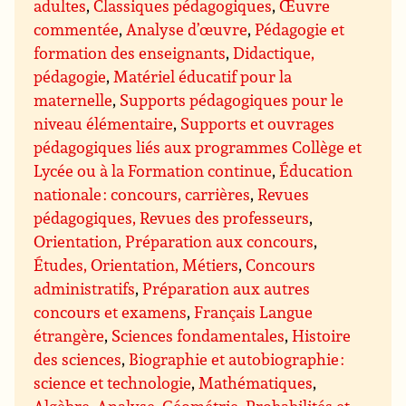
adultes
,
Classiques pédagogiques
,
Œuvre
commentée
,
Analyse d’œuvre
,
Pédagogie et
formation des enseignants
,
Didactique,
pédagogie
,
Matériel éducatif pour la
maternelle
,
Supports pédagogiques pour le
niveau élémentaire
,
Supports et ouvrages
pédagogiques liés aux programmes Collège et
Lycée ou à la Formation continue
,
Éducation
nationale : concours, carrières
,
Revues
pédagogiques, Revues des professeurs
,
Orientation, Préparation aux concours
,
Études, Orientation, Métiers
,
Concours
administratifs
,
Préparation aux autres
concours et examens
,
Français Langue
étrangère
,
Sciences fondamentales
,
Histoire
des sciences
,
Biographie et autobiographie :
science et technologie
,
Mathématiques
,
Algèbre
,
Analyse
,
Géométrie
,
Probabilités et