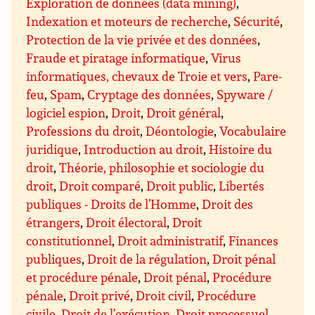
Exploration de données (data mining)
,
Indexation et moteurs de recherche
,
Sécurité
,
Protection de la vie privée et des données
,
Fraude et piratage informatique
,
Virus
informatiques, chevaux de Troie et vers
,
Pare-
feu
,
Spam
,
Cryptage des données
,
Spyware /
logiciel espion
,
Droit
,
Droit général
,
Professions du droit
,
Déontologie
,
Vocabulaire
juridique
,
Introduction au droit
,
Histoire du
droit
,
Théorie, philosophie et sociologie du
droit
,
Droit comparé
,
Droit public
,
Libertés
publiques - Droits de l’Homme
,
Droit des
étrangers
,
Droit électoral
,
Droit
constitutionnel
,
Droit administratif
,
Finances
publiques
,
Droit de la régulation
,
Droit pénal
et procédure pénale
,
Droit pénal
,
Procédure
pénale
,
Droit privé
,
Droit civil
,
Procédure
civile, Droit de l’exécution, Droit processuel
,