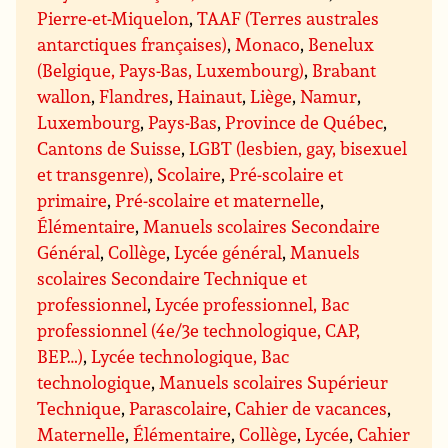
Pierre-et-Miquelon
,
TAAF (Terres australes
antarctiques françaises)
,
Monaco
,
Benelux
(Belgique, Pays-Bas, Luxembourg)
,
Brabant
wallon
,
Flandres
,
Hainaut
,
Liège
,
Namur
,
Luxembourg
,
Pays-Bas
,
Province de Québec
,
Cantons de Suisse
,
LGBT (lesbien, gay, bisexuel
et transgenre)
,
Scolaire
,
Pré-scolaire et
primaire
,
Pré-scolaire et maternelle
,
Élémentaire
,
Manuels scolaires Secondaire
Général
,
Collège
,
Lycée général
,
Manuels
scolaires Secondaire Technique et
professionnel
,
Lycée professionnel, Bac
professionnel (4e/3e technologique, CAP,
BEP…)
,
Lycée technologique, Bac
technologique
,
Manuels scolaires Supérieur
Technique
,
Parascolaire
,
Cahier de vacances
,
Maternelle
,
Élémentaire
,
Collège
,
Lycée
,
Cahier