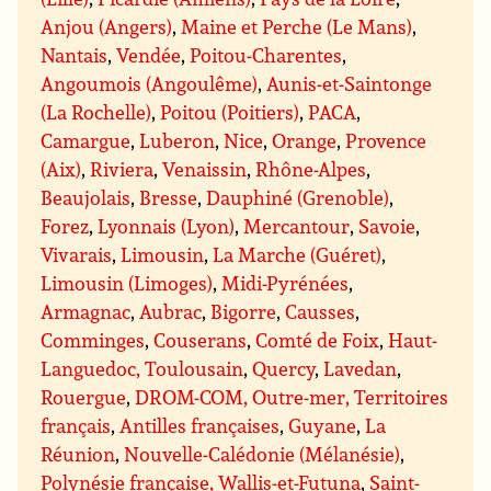
Anjou (Angers)
,
Maine et Perche (Le Mans)
,
Nantais
,
Vendée
,
Poitou-Charentes
,
Angoumois (Angoulême)
,
Aunis-et-Saintonge
(La Rochelle)
,
Poitou (Poitiers)
,
PACA
,
Camargue
,
Luberon
,
Nice
,
Orange
,
Provence
(Aix)
,
Riviera
,
Venaissin
,
Rhône-Alpes
,
Beaujolais
,
Bresse
,
Dauphiné (Grenoble)
,
Forez
,
Lyonnais (Lyon)
,
Mercantour
,
Savoie
,
Vivarais
,
Limousin
,
La Marche (Guéret)
,
Limousin (Limoges)
,
Midi-Pyrénées
,
Armagnac
,
Aubrac
,
Bigorre
,
Causses
,
Comminges
,
Couserans
,
Comté de Foix
,
Haut-
Languedoc, Toulousain
,
Quercy
,
Lavedan
,
Rouergue
,
DROM-COM, Outre-mer, Territoires
français
,
Antilles françaises
,
Guyane
,
La
Réunion
,
Nouvelle-Calédonie (Mélanésie)
,
Polynésie française, Wallis-et-Futuna
,
Saint-