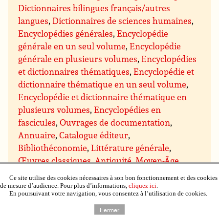
Dictionnaires bilingues français/autres
langues
,
Dictionnaires de sciences humaines
,
Encyclopédies générales
,
Encyclopédie
générale en un seul volume
,
Encyclopédie
générale en plusieurs volumes
,
Encyclopédies
et dictionnaires thématiques
,
Encyclopédie et
dictionnaire thématique en un seul volume
,
Encyclopédie et dictionnaire thématique en
plusieurs volumes
,
Encyclopédies en
fascicules
,
Ouvrages de documentation
,
Annuaire
,
Catalogue éditeur
,
Bibliothéconomie
,
Littérature générale
,
Œuvres classiques
,
Antiquité
,
Moyen-Âge
,
Moderne (avant 1799)
,
XXe siècle avant 1945
,
Ce site utilise des cookies nécessaires à son bon fonctionnement et des cookies
Romans
,
Romans francophones
,
Romans
de mesure d’audience. Pour plus d’informations,
cliquez ici
.
En poursuivant votre navigation, vous consentez à l’utilisation de cookies.
étrangers
,
Romans et nouvelles de genre
,
Romans d’aventures
,
Romans d’espionnage
,
Fermer