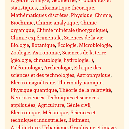
statistiques
,
Informatique théorique,
Mathématiques discrètes
,
Physique
,
Chimie
,
Biochimie
,
Chimie analytique
,
Chimie
organique
,
Chimie minérale (inorganique)
,
Chimie expérimentale
,
Sciences de la vie
,
Biologie
,
Botanique
,
Écologie
,
Microbiologie
,
Zoologie
,
Astronomie
,
Sciences de la terre
(géologie, climatologie, hydrologie…)
,
Paléontologie
,
Archéologie
,
Éthique des
sciences et des technologies
,
Astrophysique
,
Électromagnétisme
,
Thermodynamique
,
Physique quantique
,
Théorie de la relativité
,
Neurosciences
,
Techniques et sciences
appliquées
,
Agriculture
,
Génie civil
,
Électronique
,
Mécanique
,
Sciences et
techniques industrielles
,
Bâtiment
,
Architecture, Urbanisme
,
Graphisme et image
,