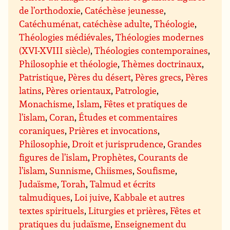
de l’orthodoxie
,
Catéchèse jeunesse
,
Catéchuménat, catéchèse adulte
,
Théologie
,
Théologies médiévales
,
Théologies modernes
(XVI-XVIII siècle)
,
Théologies contemporaines
,
Philosophie et théologie
,
Thèmes doctrinaux
,
Patristique
,
Pères du désert
,
Pères grecs
,
Pères
latins
,
Pères orientaux
,
Patrologie
,
Monachisme
,
Islam
,
Fêtes et pratiques de
l’islam
,
Coran
,
Études et commentaires
coraniques
,
Prières et invocations
,
Philosophie
,
Droit et jurisprudence
,
Grandes
figures de l’islam
,
Prophètes
,
Courants de
l’islam
,
Sunnisme
,
Chiismes
,
Soufisme
,
Judaïsme
,
Torah
,
Talmud et écrits
talmudiques
,
Loi juive
,
Kabbale et autres
textes spirituels
,
Liturgies et prières
,
Fêtes et
pratiques du judaïsme
,
Enseignement du