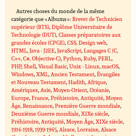
Autres choses du monde de la même
catégorie que « Albums » :
Brevet de Technicien
supérieur (BTS)
,
Diplôme Universitaire de
Technologie (DUT)
,
Classes préparatoires aux
grandes écoles (CPGE)
,
CSS, Design web
,
HTML
,
Java - J2EE
,
JavaScript
,
Langages C (C,
C++, C#, Objective-C)
,
Python
,
Ruby
,
PERL
,
PHP
,
Shell
,
Visual Basic
,
Unix - Linux
,
macOS
,
Windows
,
XML
,
Ancien Testament
,
Évangiles
et Nouveau Testament
,
Hadith
,
Afrique
,
Amériques
,
Asie
,
Moyen-Orient
,
Océanie
,
Europe
,
France
,
Préhistoire
,
Antiquité
,
Moyen
Âge
,
Renaissance
,
Première Guerre mondiale
,
Deuxième Guerre mondiale
,
XIXe siècle
,
Préhistoire
,
Antiquité
,
Moyen Âge
,
XIXe siècle
,
1914-1918
,
1939-1945
,
Alsace, Lorraine
,
Alsace