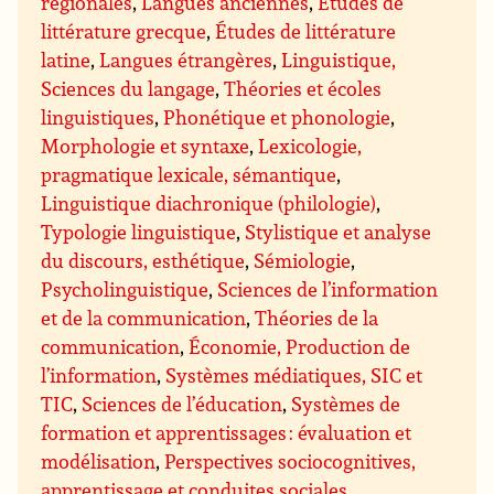
régionales
,
Langues anciennes
,
Études de
littérature grecque
,
Études de littérature
latine
,
Langues étrangères
,
Linguistique,
Sciences du langage
,
Théories et écoles
linguistiques
,
Phonétique et phonologie
,
Morphologie et syntaxe
,
Lexicologie,
pragmatique lexicale, sémantique
,
Linguistique diachronique (philologie)
,
Typologie linguistique
,
Stylistique et analyse
du discours, esthétique
,
Sémiologie
,
Psycholinguistique
,
Sciences de l’information
et de la communication
,
Théories de la
communication
,
Économie, Production de
l’information
,
Systèmes médiatiques, SIC et
TIC
,
Sciences de l’éducation
,
Systèmes de
formation et apprentissages : évaluation et
modélisation
,
Perspectives sociocognitives,
apprentissage et conduites sociales
,