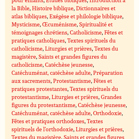
la Bible
,
Histoire biblique
,
Dictionnaires et
atlas bibliques
,
Exégèse et philologie biblique
,
Mysticisme
,
Œcuménisme
,
Spiritualité et
témoignages chrétiens
,
Catholicisme
,
Fêtes et
pratiques catholiques
,
Textes spirituels du
catholicisme
,
Liturgies et prières
,
Textes du
magistère
,
Saints et grandes figures du
catholicisme
,
Catéchèse jeunesse
,
Catéchuménat, catéchèse adulte
,
Préparation
aux sacrements
,
Protestantisme
,
Fêtes et
pratiques protestantes
,
Textes spirituels du
protestantisme
,
Liturgies et prières
,
Grandes
figures du protestantisme
,
Catéchèse jeunesse
,
Catéchuménat, catéchèse adulte
,
Orthodoxie
,
Fêtes et pratiques orthodoxes
,
Textes
spirituels de l’orthodoxie
,
Liturgies et prières
,
Textes du magistère
,
Saints et grandes figures