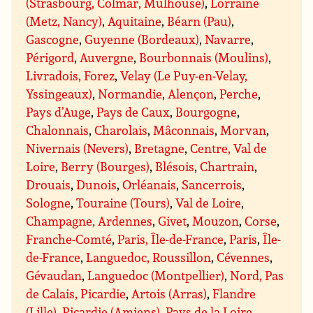
(Strasbourg, Colmar, Mulhouse)
,
Lorraine
(Metz, Nancy)
,
Aquitaine
,
Béarn (Pau)
,
Gascogne
,
Guyenne (Bordeaux)
,
Navarre
,
Périgord
,
Auvergne
,
Bourbonnais (Moulins)
,
Livradois, Forez
,
Velay (Le Puy-en-Velay,
Yssingeaux)
,
Normandie
,
Alençon
,
Perche
,
Pays d’Auge
,
Pays de Caux
,
Bourgogne
,
Chalonnais
,
Charolais
,
Mâconnais
,
Morvan
,
Nivernais (Nevers)
,
Bretagne
,
Centre, Val de
Loire
,
Berry (Bourges)
,
Blésois
,
Chartrain
,
Drouais
,
Dunois
,
Orléanais
,
Sancerrois
,
Sologne
,
Touraine (Tours)
,
Val de Loire
,
Champagne, Ardennes
,
Givet
,
Mouzon
,
Corse
,
Franche-Comté
,
Paris, Île-de-France
,
Paris
,
Île-
de-France
,
Languedoc, Roussillon
,
Cévennes
,
Gévaudan
,
Languedoc (Montpellier)
,
Nord, Pas
de Calais, Picardie
,
Artois (Arras)
,
Flandre
(Lille)
,
Picardie (Amiens)
,
Pays de la Loire
,