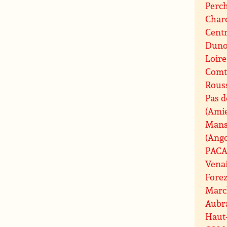
Perc
Charo
Centr
Duno
Loire
Comt
Rouss
Pas d
(Ami
Mans
(Ang
PAC
Vena
Fore
Marc
Aubr
Haut