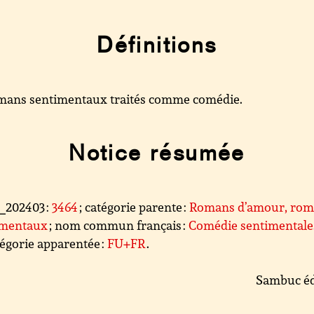
Définitions
ans sentimentaux traités comme comédie.
Notice résumée
l_202403 :
3464
; catégorie parente :
Romans d’amour, ro
imentaux
; nom commun français :
Comédie sentimentale
égorie apparentée :
FU+FR
.
Sambuc éd