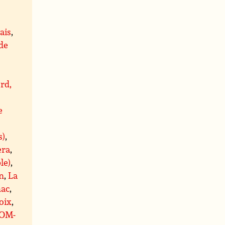
ais
,
 de
rd,
e
s)
,
era
,
le)
,
n
,
La
ac
,
oix
,
OM-