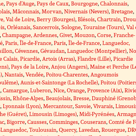
he
,
Pays d’Auge
,
Pays de Caux
,
Bourgogne
,
Chalonnais
,
lais
,
Mâconnais
,
Morvan
,
Nivernais (Nevers)
,
Bretagne
,
e, Val de Loire
,
Berry (Bourges)
,
Blésois
,
Chartrain
,
Drou
is
,
Orléanais
,
Sancerrois
,
Sologne
,
Touraine (Tours)
,
Val
,
Champagne, Ardennes
,
Givet
,
Mouzon
,
Corse
,
Franche-
é
,
Paris, Île-de-France
,
Paris
,
Île-de-France
,
Languedoc,
illon
,
Cévennes
,
Gévaudan
,
Languedoc (Montpellier)
,
No
e Calais, Picardie
,
Artois (Arras)
,
Flandre (Lille)
,
Picardie
ens)
,
Pays de la Loire
,
Anjou (Angers)
,
Maine et Perche (L
)
,
Nantais
,
Vendée
,
Poitou-Charentes
,
Angoumois
oulême)
,
Aunis-et-Saintonge (La Rochelle)
,
Poitou (Poitier
A
,
Camargue
,
Luberon
,
Nice
,
Orange
,
Provence (Aix)
,
Rivi
issin
,
Rhône-Alpes
,
Beaujolais
,
Bresse
,
Dauphiné (Grenob
z
,
Lyonnais (Lyon)
,
Mercantour
,
Savoie
,
Vivarais
,
Limousi
he (Guéret)
,
Limousin (Limoges)
,
Midi-Pyrénées
,
Armagn
ac
,
Bigorre
,
Causses
,
Comminges
,
Couserans
,
Comté de F
-Languedoc, Toulousain
,
Quercy
,
Lavedan
,
Rouergue
,
DR