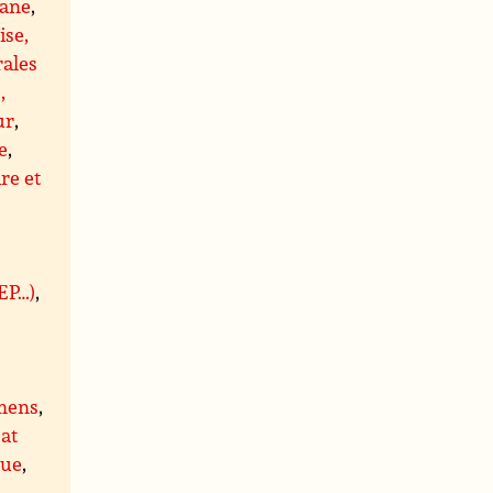
ane
,
ise,
rales
,
ur
,
e
,
re et
BEP…)
,
mens
,
at
que
,