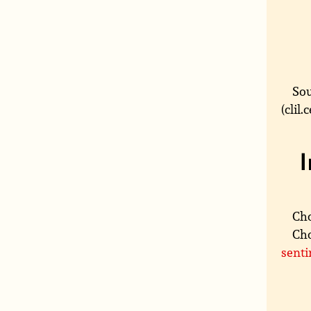
Sou
(clil
Cho
Cho
sent