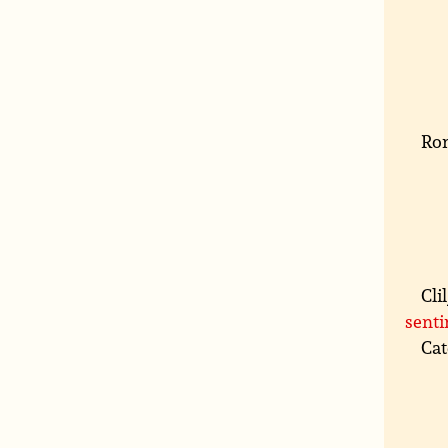
Rom
Cli
sent
Cat