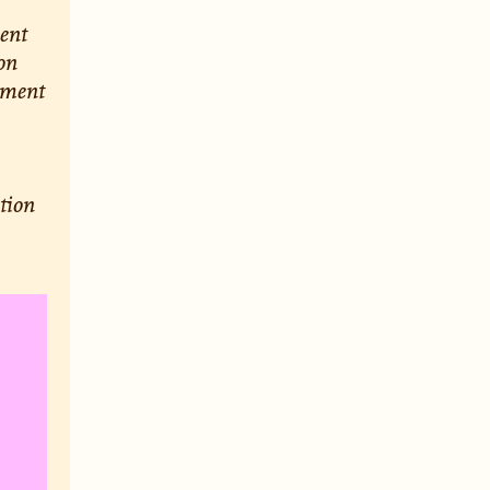
ment
son
lement
tion