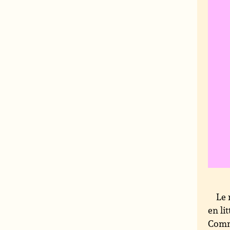
Le 
en li
Commi