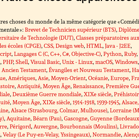
res choses du monde de la même catégorie que « Coméd
mentale » :
Brevet de Technicien supérieur (BTS)
,
Diplôm
rsitaire de Technologie (DUT)
,
Classes préparatoires au
es écoles (CPGE)
,
CSS, Design web
,
HTML
,
Java - J2EE
,
cript
,
Langages C (C, C++, C#, Objective-C)
,
Python
,
Ruby
,
L
,
PHP
,
Shell
,
Visual Basic
,
Unix - Linux
,
macOS
,
Windows
,
Ancien Testament
,
Évangiles et Nouveau Testament
,
Ha
que
,
Amériques
,
Asie
,
Moyen-Orient
,
Océanie
,
Europe
,
Fr
stoire
,
Antiquité
,
Moyen Âge
,
Renaissance
,
Première Gu
iale
,
Deuxième Guerre mondiale
,
XIXe siècle
,
Préhistoi
uité
,
Moyen Âge
,
XIXe siècle
,
1914-1918
,
1939-1945
,
Alsace,
aine
,
Alsace (Strasbourg, Colmar, Mulhouse)
,
Lorraine (M
y)
,
Aquitaine
,
Béarn (Pau)
,
Gascogne
,
Guyenne (Bordeaux
rre
,
Périgord
,
Auvergne
,
Bourbonnais (Moulins)
,
Livrado
z
,
Velay (Le Puy-en-Velay, Yssingeaux)
,
Normandie
,
Alenç