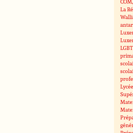
COM, 
La R
Walli
antar
Luxe
Luxe
LGBT 
prim
scola
scola
profe
Lycée
Supé
Mate
Mate
Prépa
géné
Prép