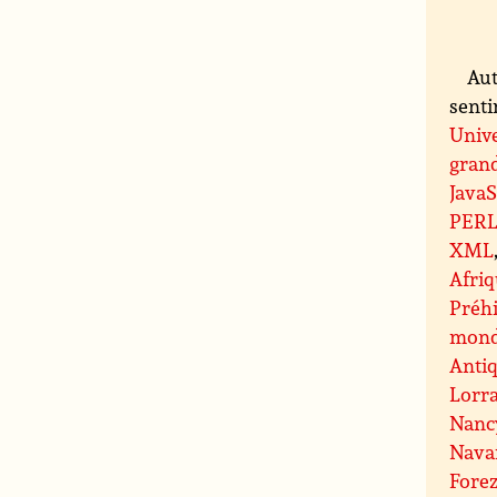
Aut
senti
Unive
grand
JavaS
PER
XML
Afri
Préhi
mond
Antiq
Lorr
Nanc
Nava
Fore