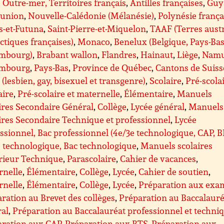
Outre-mer, Territoires français
,
Antilles françaises
,
Guy
éunion
,
Nouvelle-Calédonie (Mélanésie)
,
Polynésie frança
s-et-Futuna
,
Saint-Pierre-et-Miquelon
,
TAAF (Terres aust
ctiques françaises)
,
Monaco
,
Benelux (Belgique, Pays-Bas
mbourg)
,
Brabant wallon
,
Flandres
,
Hainaut
,
Liège
,
Nam
mbourg
,
Pays-Bas
,
Province de Québec
,
Cantons de Suiss
(lesbien, gay, bisexuel et transgenre)
,
Scolaire
,
Pré-scolai
aire
,
Pré-scolaire et maternelle
,
Élémentaire
,
Manuels
ires Secondaire Général
,
Collège
,
Lycée général
,
Manuels
ires Secondaire Technique et professionnel
,
Lycée
ssionnel, Bac professionnel (4e/3e technologique, CAP, 
 technologique, Bac technologique
,
Manuels scolaires
rieur Technique
,
Parascolaire
,
Cahier de vacances
,
rnelle
,
Élémentaire
,
Collège
,
Lycée
,
Cahier de soutien
,
rnelle
,
Élémentaire
,
Collège
,
Lycée
,
Préparation aux exa
ration au Brevet des collèges
,
Préparation au Baccalauré
ral
,
Préparation au Baccalauréat professionnel et techni
aration aux CAP
,
Préparation aux BTS
,
Préparation aux