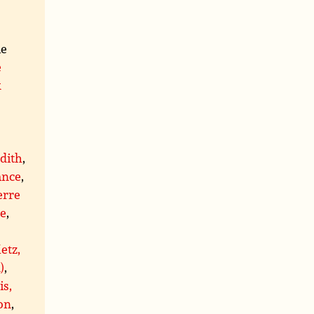
ie
e
x
,
dith
,
ance
,
erre
re
,
etz,
)
,
is,
on
,