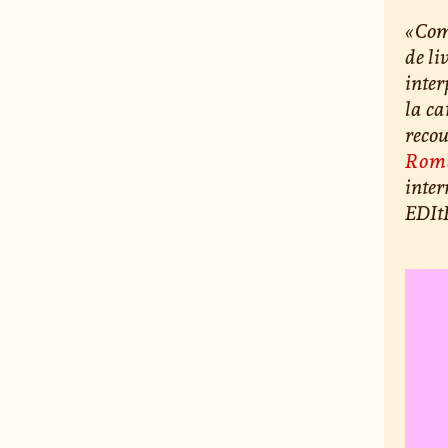
« Com
de li
inter
la ca
recou
Rom
inte
EDIt