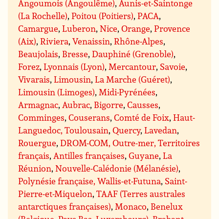
Angoumois (Angoulême)
,
Aunis-et-Saintonge
(La Rochelle)
,
Poitou (Poitiers)
,
PACA
,
Camargue
,
Luberon
,
Nice
,
Orange
,
Provence
(Aix)
,
Riviera
,
Venaissin
,
Rhône-Alpes
,
Beaujolais
,
Bresse
,
Dauphiné (Grenoble)
,
Forez
,
Lyonnais (Lyon)
,
Mercantour
,
Savoie
,
Vivarais
,
Limousin
,
La Marche (Guéret)
,
Limousin (Limoges)
,
Midi-Pyrénées
,
Armagnac
,
Aubrac
,
Bigorre
,
Causses
,
Comminges
,
Couserans
,
Comté de Foix
,
Haut-
Languedoc, Toulousain
,
Quercy
,
Lavedan
,
Rouergue
,
DROM-COM, Outre-mer, Territoires
français
,
Antilles françaises
,
Guyane
,
La
Réunion
,
Nouvelle-Calédonie (Mélanésie)
,
Polynésie française, Wallis-et-Futuna
,
Saint-
Pierre-et-Miquelon
,
TAAF (Terres australes
antarctiques françaises)
,
Monaco
,
Benelux
(Belgique, Pays-Bas, Luxembourg)
,
Brabant