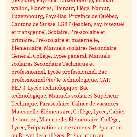
wallon
,
Flandres
,
Hainaut
,
Liège
,
Namur
,
Luxembourg
,
Pays-Bas
,
Province de Québec
,
Cantons de Suisse
,
LGBT (lesbien, gay, bisexuel
et transgenre)
,
Scolaire
,
Pré-scolaire et
primaire
,
Pré-scolaire et maternelle
,
Élémentaire
,
Manuels scolaires Secondaire
Général
,
Collège
,
Lycée général
,
Manuels
scolaires Secondaire Technique et
professionnel
,
Lycée professionnel, Bac
professionnel (4e/3e technologique, CAP,
BEP…)
,
Lycée technologique, Bac
technologique
,
Manuels scolaires Supérieur
Technique
,
Parascolaire
,
Cahier de vacances
,
Maternelle
,
Élémentaire
,
Collège
,
Lycée
,
Cahier
de soutien
,
Maternelle
,
Élémentaire
,
Collège
,
Lycée
,
Préparation aux examens
,
Préparation
au Brevet des collèges
,
Préparation au