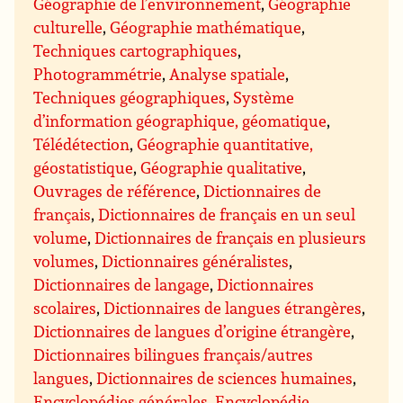
Géographie de l’environnement
,
Géographie
culturelle
,
Géographie mathématique
,
Techniques cartographiques
,
Photogrammétrie
,
Analyse spatiale
,
Techniques géographiques
,
Système
d’information géographique, géomatique
,
Télédétection
,
Géographie quantitative,
géostatistique
,
Géographie qualitative
,
Ouvrages de référence
,
Dictionnaires de
français
,
Dictionnaires de français en un seul
volume
,
Dictionnaires de français en plusieurs
volumes
,
Dictionnaires généralistes
,
Dictionnaires de langage
,
Dictionnaires
scolaires
,
Dictionnaires de langues étrangères
,
Dictionnaires de langues d’origine étrangère
,
Dictionnaires bilingues français/autres
langues
,
Dictionnaires de sciences humaines
,
Encyclopédies générales
,
Encyclopédie