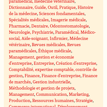
paramédical, médecine vétérinaire
,
Dictionnaire, Guide, Outil, Pratique
,
Histoire
de la médecine
,
Sciences fondamentales
,
Spécialités médicales
,
Imagerie médicale
,
Pharmacie
,
Dentaire, Odontostomatologie
,
Neurologie, Psychiatrie
,
Paramédical, Médico-
social, Aide-soignant, Infirmier
,
Médecine
vétérinaire
,
Revues médicales, Revues
paramédicales
,
Éthique médicale
,
Management, gestion et économie
d’entreprise
,
Entreprise
,
Création d’entreprise
,
Comptabilité, expertise comptable, contrôle de
gestion
,
Finance
,
Finance d’entreprise
,
Finance
de marchés
,
Gestion industrielle
,
Méthodologie et gestion de projets
,
Management
,
Communication
,
Marketing
,
Production
,
Ressources humaines
,
Stratégie
,
Commerce international
,
Développement