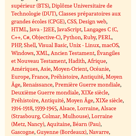
supérieur (BTS)
,
Diplôme Universitaire de
Technologie (DUT)
,
Classes préparatoires aux
grandes écoles (CPGE)
,
CSS, Design web
,
HTML
,
Java - J2EE
,
JavaScript
,
Langages C (C,
C++, C#, Objective-C)
,
Python
,
Ruby
,
PERL
,
PHP
,
Shell
,
Visual Basic
,
Unix - Linux
,
macOS
,
Windows
,
XML
,
Ancien Testament
,
Évangiles
et Nouveau Testament
,
Hadith
,
Afrique
,
Amériques
,
Asie
,
Moyen-Orient
,
Océanie
,
Europe
,
France
,
Préhistoire
,
Antiquité
,
Moyen
Âge
,
Renaissance
,
Première Guerre mondiale
,
Deuxième Guerre mondiale
,
XIXe siècle
,
Préhistoire
,
Antiquité
,
Moyen Âge
,
XIXe siècle
,
1914-1918
,
1939-1945
,
Alsace, Lorraine
,
Alsace
(Strasbourg, Colmar, Mulhouse)
,
Lorraine
(Metz, Nancy)
,
Aquitaine
,
Béarn (Pau)
,
Gascogne
,
Guyenne (Bordeaux)
,
Navarre
,