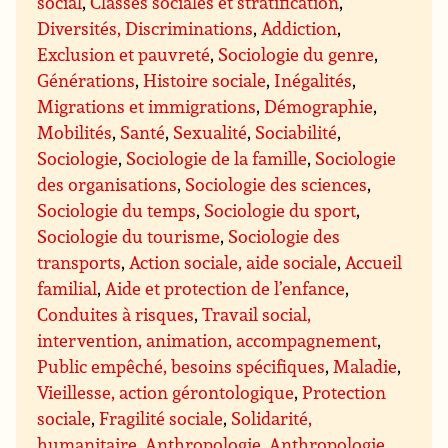
social
,
Classes sociales et stratification
,
Diversités, Discriminations
,
Addiction
,
Exclusion et pauvreté
,
Sociologie du genre
,
Générations
,
Histoire sociale
,
Inégalités
,
Migrations et immigrations
,
Démographie
,
Mobilités
,
Santé
,
Sexualité
,
Sociabilité
,
Sociologie
,
Sociologie de la famille
,
Sociologie
des organisations
,
Sociologie des sciences
,
Sociologie du temps
,
Sociologie du sport
,
Sociologie du tourisme
,
Sociologie des
transports
,
Action sociale, aide sociale
,
Accueil
familial
,
Aide et protection de l’enfance
,
Conduites à risques
,
Travail social,
intervention, animation, accompagnement
,
Public empêché, besoins spécifiques
,
Maladie
,
Vieillesse, action gérontologique
,
Protection
sociale
,
Fragilité sociale
,
Solidarité,
humanitaire
,
Anthropologie
,
Anthropologie