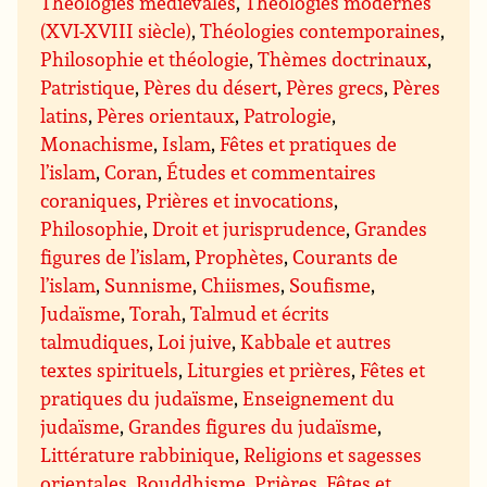
Théologies médiévales
,
Théologies modernes
(XVI-XVIII siècle)
,
Théologies contemporaines
,
Philosophie et théologie
,
Thèmes doctrinaux
,
Patristique
,
Pères du désert
,
Pères grecs
,
Pères
latins
,
Pères orientaux
,
Patrologie
,
Monachisme
,
Islam
,
Fêtes et pratiques de
l’islam
,
Coran
,
Études et commentaires
coraniques
,
Prières et invocations
,
Philosophie
,
Droit et jurisprudence
,
Grandes
figures de l’islam
,
Prophètes
,
Courants de
l’islam
,
Sunnisme
,
Chiismes
,
Soufisme
,
Judaïsme
,
Torah
,
Talmud et écrits
talmudiques
,
Loi juive
,
Kabbale et autres
textes spirituels
,
Liturgies et prières
,
Fêtes et
pratiques du judaïsme
,
Enseignement du
judaïsme
,
Grandes figures du judaïsme
,
Littérature rabbinique
,
Religions et sagesses
orientales
,
Bouddhisme
,
Prières
,
Fêtes et