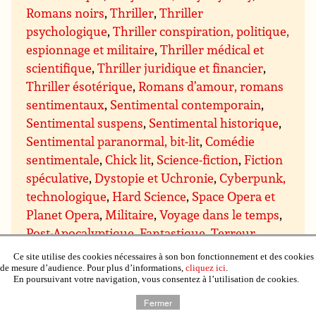
Romans noirs
,
Thriller
,
Thriller
psychologique
,
Thriller conspiration, politique,
espionnage et militaire
,
Thriller médical et
scientifique
,
Thriller juridique et financier
,
Thriller ésotérique
,
Romans d’amour, romans
sentimentaux
,
Sentimental contemporain
,
Sentimental suspens
,
Sentimental historique
,
Sentimental paranormal, bit-lit
,
Comédie
sentimentale
,
Chick lit
,
Science-fiction
,
Fiction
spéculative
,
Dystopie et Uchronie
,
Cyberpunk,
technologique
,
Hard Science
,
Space Opera et
Planet Opera
,
Militaire
,
Voyage dans le temps
,
Post-Apocalyptique
,
Fantastique, Terreur
,
Horreur, Terreur
,
Gothique
,
Créatures
Ce site utilise des cookies nécessaires à son bon fonctionnement et des cookies
surnaturelles (vampire, zombie, fantôme, fée,
de mesure d’audience. Pour plus d’informations,
cliquez ici
.
En poursuivant votre navigation, vous consentez à l’utilisation de cookies.
etc.)
,
Fantasy, Merveilleux
,
Fantasy médiévale
Fermer
et arthurienne
,
Heroic fantasy
,
Fantasy épique
,