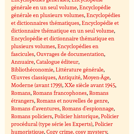
générale en un seul volume
,
Encyclopédie
générale en plusieurs volumes
,
Encyclopédies
et dictionnaires thématiques
,
Encyclopédie et
dictionnaire thématique en un seul volume
,
Encyclopédie et dictionnaire thématique en
plusieurs volumes
,
Encyclopédies en
fascicules
,
Ouvrages de documentation
,
Annuaire
,
Catalogue éditeur
,
Bibliothéconomie
,
Littérature générale
,
Œuvres classiques
,
Antiquité
,
Moyen-Âge
,
Moderne (avant 1799)
,
XXe siècle avant 1945
,
Romans
,
Romans francophones
,
Romans
étrangers
,
Romans et nouvelles de genre
,
Romans d’aventures
,
Romans d’espionnage
,
Romans policiers
,
Policier historique
,
Policier
procédural (type série les Experts)
,
Policier
humoristique
,
Cozy crime, cosy mystery
,