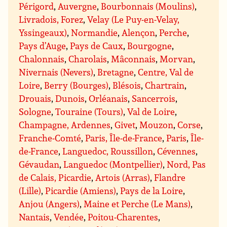
Périgord
,
Auvergne
,
Bourbonnais (Moulins)
,
Livradois, Forez
,
Velay (Le Puy-en-Velay,
Yssingeaux)
,
Normandie
,
Alençon
,
Perche
,
Pays d’Auge
,
Pays de Caux
,
Bourgogne
,
Chalonnais
,
Charolais
,
Mâconnais
,
Morvan
,
Nivernais (Nevers)
,
Bretagne
,
Centre, Val de
Loire
,
Berry (Bourges)
,
Blésois
,
Chartrain
,
Drouais
,
Dunois
,
Orléanais
,
Sancerrois
,
Sologne
,
Touraine (Tours)
,
Val de Loire
,
Champagne, Ardennes
,
Givet
,
Mouzon
,
Corse
,
Franche-Comté
,
Paris, Île-de-France
,
Paris
,
Île-
de-France
,
Languedoc, Roussillon
,
Cévennes
,
Gévaudan
,
Languedoc (Montpellier)
,
Nord, Pas
de Calais, Picardie
,
Artois (Arras)
,
Flandre
(Lille)
,
Picardie (Amiens)
,
Pays de la Loire
,
Anjou (Angers)
,
Maine et Perche (Le Mans)
,
Nantais
,
Vendée
,
Poitou-Charentes
,