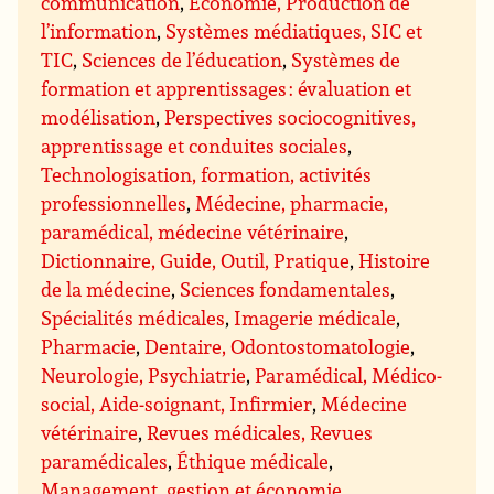
communication
,
Économie, Production de
l’information
,
Systèmes médiatiques, SIC et
TIC
,
Sciences de l’éducation
,
Systèmes de
formation et apprentissages : évaluation et
modélisation
,
Perspectives sociocognitives,
apprentissage et conduites sociales
,
Technologisation, formation, activités
professionnelles
,
Médecine, pharmacie,
paramédical, médecine vétérinaire
,
Dictionnaire, Guide, Outil, Pratique
,
Histoire
de la médecine
,
Sciences fondamentales
,
Spécialités médicales
,
Imagerie médicale
,
Pharmacie
,
Dentaire, Odontostomatologie
,
Neurologie, Psychiatrie
,
Paramédical, Médico-
social, Aide-soignant, Infirmier
,
Médecine
vétérinaire
,
Revues médicales, Revues
paramédicales
,
Éthique médicale
,
Management, gestion et économie