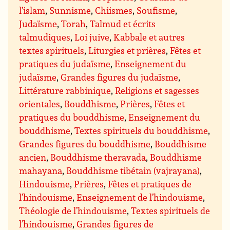
l’islam
,
Sunnisme
,
Chiismes
,
Soufisme
,
Judaïsme
,
Torah
,
Talmud et écrits
talmudiques
,
Loi juive
,
Kabbale et autres
textes spirituels
,
Liturgies et prières
,
Fêtes et
pratiques du judaïsme
,
Enseignement du
judaïsme
,
Grandes figures du judaïsme
,
Littérature rabbinique
,
Religions et sagesses
orientales
,
Bouddhisme
,
Prières
,
Fêtes et
pratiques du bouddhisme
,
Enseignement du
bouddhisme
,
Textes spirituels du bouddhisme
,
Grandes figures du bouddhisme
,
Bouddhisme
ancien
,
Bouddhisme theravada
,
Bouddhisme
mahayana
,
Bouddhisme tibétain (vajrayana)
,
Hindouisme
,
Prières
,
Fêtes et pratiques de
l’hindouisme
,
Enseignement de l’hindouisme
,
Théologie de l’hindouisme
,
Textes spirituels de
l’hindouisme
,
Grandes figures de