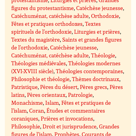
figures du protestantisme
,
Catéchèse jeunesse
,
Catéchuménat, catéchèse adulte
,
Orthodoxie
,
Fêtes et pratiques orthodoxes
,
Textes
spirituels de l’orthodoxie
,
Liturgies et prières
,
Textes du magistère
,
Saints et grandes figures
de l’orthodoxie
,
Catéchèse jeunesse
,
Catéchuménat, catéchèse adulte
,
Théologie
,
Théologies médiévales
,
Théologies modernes
(XVI-XVIII siècle)
,
Théologies contemporaines
,
Philosophie et théologie
,
Thèmes doctrinaux
,
Patristique
,
Pères du désert
,
Pères grecs
,
Pères
latins
,
Pères orientaux
,
Patrologie
,
Monachisme
,
Islam
,
Fêtes et pratiques de
l’islam
,
Coran
,
Études et commentaires
coraniques
,
Prières et invocations
,
Philosophie
,
Droit et jurisprudence
,
Grandes
figures de l’islam
,
Prophètes
,
Courants de