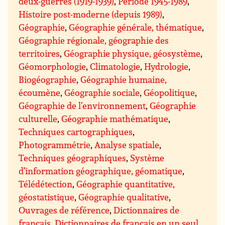
deux-guerres (1919-1939)
,
Période 1945-1989
,
Histoire post-moderne (depuis 1989)
,
Géographie
,
Géographie générale, thématique
,
Géographie régionale, géographie des
territoires
,
Géographie physique, géosystème
,
Géomorphologie
,
Climatologie
,
Hydrologie
,
Biogéographie
,
Géographie humaine,
écoumène
,
Géographie sociale
,
Géopolitique
,
Géographie de l’environnement
,
Géographie
culturelle
,
Géographie mathématique
,
Techniques cartographiques
,
Photogrammétrie
,
Analyse spatiale
,
Techniques géographiques
,
Système
d’information géographique, géomatique
,
Télédétection
,
Géographie quantitative,
géostatistique
,
Géographie qualitative
,
Ouvrages de référence
,
Dictionnaires de
français
,
Dictionnaires de français en un seul