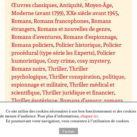
Œuvres classiques
,
Antiquité
,
Moyen-Âge
,
Moderne (avant 1799)
,
XXe siècle avant 1945
,
Romans
,
Romans francophones
,
Romans
étrangers
,
Romans et nouvelles de genre
,
Romans d’aventures
,
Romans d’espionnage
,
Romans policiers
,
Policier historique
,
Policier
procédural (type série les Experts)
,
Policier
humoristique
,
Cozy crime, cosy mystery
,
Romans noirs
,
Thriller
,
Thriller
psychologique
,
Thriller conspiration, politique,
espionnage et militaire
,
Thriller médical et
scientifique
,
Thriller juridique et financier
,
Thriller ésotérique
,
Romans d’amour, romans
sentimentaux
,
Sentimental contemporain
,
Ce site utilise des cookies nécessaires à son bon fonctionnement et des cookies
Sentimental suspens
,
Sentimental historique
,
de mesure d’audience. Pour plus d’informations,
cliquez ici
.
En poursuivant votre navigation, vous consentez à l’utilisation de cookies.
Sentimental paranormal, bit-lit
,
Comédie
sentimentale
,
Chick lit
,
Science-fiction
,
Fiction
Fermer