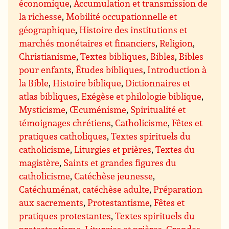
économique
,
Accumulation et transmission de
la richesse
,
Mobilité occupationnelle et
géographique
,
Histoire des institutions et
marchés monétaires et financiers
,
Religion
,
Christianisme
,
Textes bibliques
,
Bibles
,
Bibles
pour enfants
,
Études bibliques
,
Introduction à
la Bible
,
Histoire biblique
,
Dictionnaires et
atlas bibliques
,
Exégèse et philologie biblique
,
Mysticisme
,
Œcuménisme
,
Spiritualité et
témoignages chrétiens
,
Catholicisme
,
Fêtes et
pratiques catholiques
,
Textes spirituels du
catholicisme
,
Liturgies et prières
,
Textes du
magistère
,
Saints et grandes figures du
catholicisme
,
Catéchèse jeunesse
,
Catéchuménat, catéchèse adulte
,
Préparation
aux sacrements
,
Protestantisme
,
Fêtes et
pratiques protestantes
,
Textes spirituels du
protestantisme
,
Liturgies et prières
,
Grandes