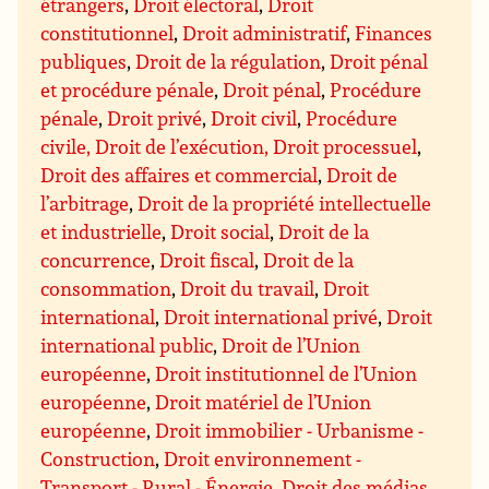
étrangers
,
Droit électoral
,
Droit
constitutionnel
,
Droit administratif
,
Finances
publiques
,
Droit de la régulation
,
Droit pénal
et procédure pénale
,
Droit pénal
,
Procédure
pénale
,
Droit privé
,
Droit civil
,
Procédure
civile, Droit de l’exécution, Droit processuel
,
Droit des affaires et commercial
,
Droit de
l’arbitrage
,
Droit de la propriété intellectuelle
et industrielle
,
Droit social
,
Droit de la
concurrence
,
Droit fiscal
,
Droit de la
consommation
,
Droit du travail
,
Droit
international
,
Droit international privé
,
Droit
international public
,
Droit de l’Union
européenne
,
Droit institutionnel de l’Union
européenne
,
Droit matériel de l’Union
européenne
,
Droit immobilier - Urbanisme -
Construction
,
Droit environnement -
Transport - Rural - Énergie
,
Droit des médias