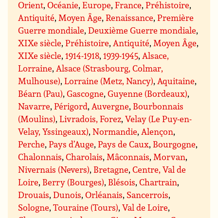
Orient
,
Océanie
,
Europe
,
France
,
Préhistoire
,
Antiquité
,
Moyen Âge
,
Renaissance
,
Première
Guerre mondiale
,
Deuxième Guerre mondiale
,
XIXe siècle
,
Préhistoire
,
Antiquité
,
Moyen Âge
,
XIXe siècle
,
1914-1918
,
1939-1945
,
Alsace,
Lorraine
,
Alsace (Strasbourg, Colmar,
Mulhouse)
,
Lorraine (Metz, Nancy)
,
Aquitaine
,
Béarn (Pau)
,
Gascogne
,
Guyenne (Bordeaux)
,
Navarre
,
Périgord
,
Auvergne
,
Bourbonnais
(Moulins)
,
Livradois, Forez
,
Velay (Le Puy-en-
Velay, Yssingeaux)
,
Normandie
,
Alençon
,
Perche
,
Pays d’Auge
,
Pays de Caux
,
Bourgogne
,
Chalonnais
,
Charolais
,
Mâconnais
,
Morvan
,
Nivernais (Nevers)
,
Bretagne
,
Centre, Val de
Loire
,
Berry (Bourges)
,
Blésois
,
Chartrain
,
Drouais
,
Dunois
,
Orléanais
,
Sancerrois
,
Sologne
,
Touraine (Tours)
,
Val de Loire
,