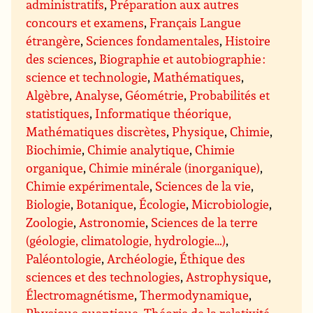
administratifs
,
Préparation aux autres
concours et examens
,
Français Langue
étrangère
,
Sciences fondamentales
,
Histoire
des sciences
,
Biographie et autobiographie :
science et technologie
,
Mathématiques
,
Algèbre
,
Analyse
,
Géométrie
,
Probabilités et
statistiques
,
Informatique théorique,
Mathématiques discrètes
,
Physique
,
Chimie
,
Biochimie
,
Chimie analytique
,
Chimie
organique
,
Chimie minérale (inorganique)
,
Chimie expérimentale
,
Sciences de la vie
,
Biologie
,
Botanique
,
Écologie
,
Microbiologie
,
Zoologie
,
Astronomie
,
Sciences de la terre
(géologie, climatologie, hydrologie…)
,
Paléontologie
,
Archéologie
,
Éthique des
sciences et des technologies
,
Astrophysique
,
Électromagnétisme
,
Thermodynamique
,
Physique quantique
,
Théorie de la relativité
,