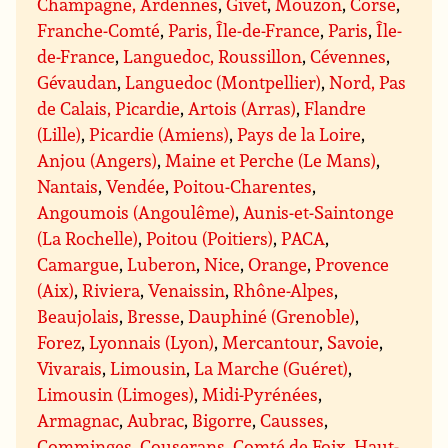
Champagne, Ardennes
,
Givet
,
Mouzon
,
Corse
,
Franche-Comté
,
Paris, Île-de-France
,
Paris
,
Île-
de-France
,
Languedoc, Roussillon
,
Cévennes
,
Gévaudan
,
Languedoc (Montpellier)
,
Nord, Pas
de Calais, Picardie
,
Artois (Arras)
,
Flandre
(Lille)
,
Picardie (Amiens)
,
Pays de la Loire
,
Anjou (Angers)
,
Maine et Perche (Le Mans)
,
Nantais
,
Vendée
,
Poitou-Charentes
,
Angoumois (Angoulême)
,
Aunis-et-Saintonge
(La Rochelle)
,
Poitou (Poitiers)
,
PACA
,
Camargue
,
Luberon
,
Nice
,
Orange
,
Provence
(Aix)
,
Riviera
,
Venaissin
,
Rhône-Alpes
,
Beaujolais
,
Bresse
,
Dauphiné (Grenoble)
,
Forez
,
Lyonnais (Lyon)
,
Mercantour
,
Savoie
,
Vivarais
,
Limousin
,
La Marche (Guéret)
,
Limousin (Limoges)
,
Midi-Pyrénées
,
Armagnac
,
Aubrac
,
Bigorre
,
Causses
,
Comminges
,
Couserans
,
Comté de Foix
,
Haut-