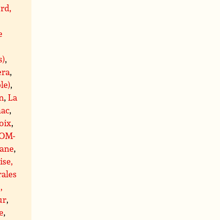
rd,
e
s)
,
era
,
le)
,
n
,
La
ac
,
oix
,
OM-
ane
,
ise,
rales
,
ur
,
e
,