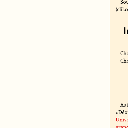
Sou
(clil
Cho
Cho
Aut
« Déo
Unive
grand