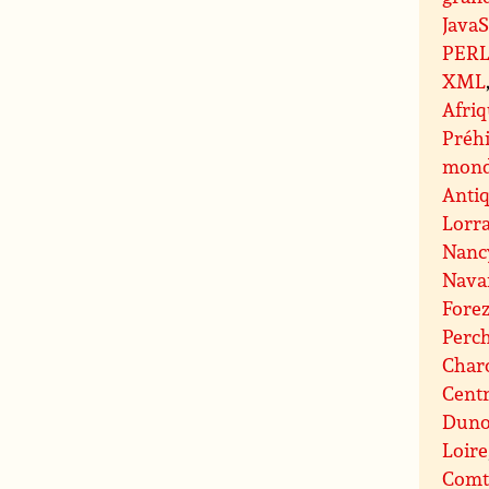
JavaS
PER
XML
Afri
Préhi
mond
Antiq
Lorr
Nanc
Nava
Fore
Perc
Charo
Centr
Duno
Loire
Comt