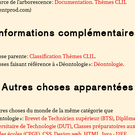
rce de l’arborescence :
Documentation. Thèmes CLIL
.centprod.com)
Informations complémentaire
se parente :
Classification Thèmes CLIL
.
ses faisant référence à « Déontologie » :
Déontologie
.
Autres choses apparentées
res choses du monde de la même catégorie que
ntologie » :
Brevet de Technicien supérieur (BTS)
,
Diplôm
rsitaire de Technologie (DUT)
,
Classes préparatoires au
es écoles (CPGE)
,
CSS, Design web
,
HTML
,
Java - J2EE
,