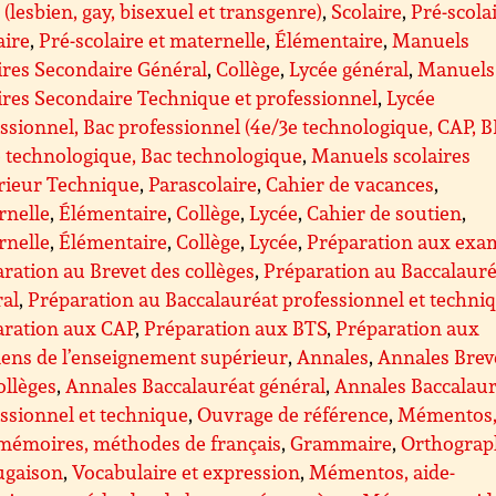
(lesbien, gay, bisexuel et transgenre)
,
Scolaire
,
Pré-scolai
aire
,
Pré-scolaire et maternelle
,
Élémentaire
,
Manuels
ires Secondaire Général
,
Collège
,
Lycée général
,
Manuels
ires Secondaire Technique et professionnel
,
Lycée
ssionnel, Bac professionnel (4e/3e technologique, CAP, 
 technologique, Bac technologique
,
Manuels scolaires
rieur Technique
,
Parascolaire
,
Cahier de vacances
,
rnelle
,
Élémentaire
,
Collège
,
Lycée
,
Cahier de soutien
,
rnelle
,
Élémentaire
,
Collège
,
Lycée
,
Préparation aux exa
ration au Brevet des collèges
,
Préparation au Baccalauré
ral
,
Préparation au Baccalauréat professionnel et techni
aration aux CAP
,
Préparation aux BTS
,
Préparation aux
ens de l’enseignement supérieur
,
Annales
,
Annales Brev
ollèges
,
Annales Baccalauréat général
,
Annales Baccalaur
ssionnel et technique
,
Ouvrage de référence
,
Mémentos
mémoires, méthodes de français
,
Grammaire
,
Orthograp
ugaison
,
Vocabulaire et expression
,
Mémentos, aide-