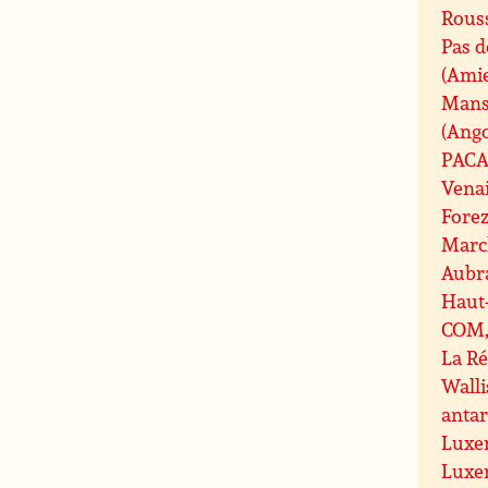
Rouss
Pas d
(Ami
Mans
(Ang
PAC
Vena
Fore
Marc
Aubr
Haut
COM, 
La R
Walli
antar
Luxe
Luxe