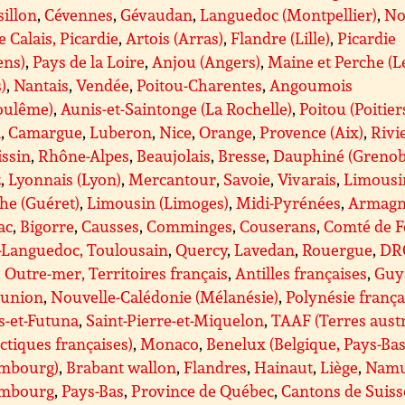
illon
,
Cévennes
,
Gévaudan
,
Languedoc (Montpellier)
,
No
e Calais, Picardie
,
Artois (Arras)
,
Flandre (Lille)
,
Picardie
ens)
,
Pays de la Loire
,
Anjou (Angers)
,
Maine et Perche (L
)
,
Nantais
,
Vendée
,
Poitou-Charentes
,
Angoumois
oulême)
,
Aunis-et-Saintonge (La Rochelle)
,
Poitou (Poitier
A
,
Camargue
,
Luberon
,
Nice
,
Orange
,
Provence (Aix)
,
Rivi
issin
,
Rhône-Alpes
,
Beaujolais
,
Bresse
,
Dauphiné (Grenob
z
,
Lyonnais (Lyon)
,
Mercantour
,
Savoie
,
Vivarais
,
Limousi
he (Guéret)
,
Limousin (Limoges)
,
Midi-Pyrénées
,
Armagn
ac
,
Bigorre
,
Causses
,
Comminges
,
Couserans
,
Comté de F
-Languedoc, Toulousain
,
Quercy
,
Lavedan
,
Rouergue
,
DR
Outre-mer, Territoires français
,
Antilles françaises
,
Guy
éunion
,
Nouvelle-Calédonie (Mélanésie)
,
Polynésie frança
s-et-Futuna
,
Saint-Pierre-et-Miquelon
,
TAAF (Terres aust
ctiques françaises)
,
Monaco
,
Benelux (Belgique, Pays-Bas
mbourg)
,
Brabant wallon
,
Flandres
,
Hainaut
,
Liège
,
Nam
mbourg
,
Pays-Bas
,
Province de Québec
,
Cantons de Suiss