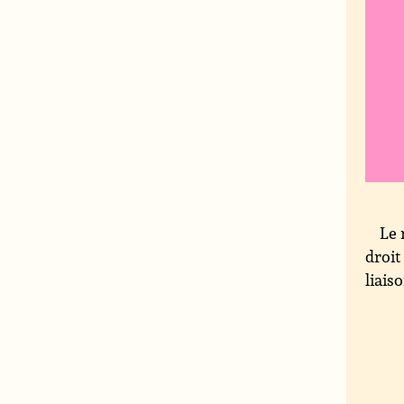
Le 
droit
liais