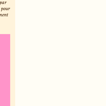
 par
) pour
ement