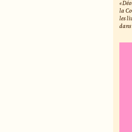
« Déo
la Co
les l
dans 