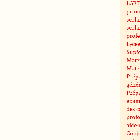
LGBT 
prim
scola
scola
profe
Lycée
Supé
Mate
Mate
Prépa
géné
Prép
exam
des c
profe
aide-
Conj