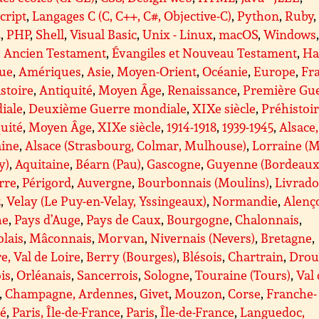
cript
,
Langages C (C, C++, C#, Objective-C)
,
Python
,
Ruby
,
L
,
PHP
,
Shell
,
Visual Basic
,
Unix - Linux
,
macOS
,
Windows
,
Ancien Testament
,
Évangiles et Nouveau Testament
,
Ha
que
,
Amériques
,
Asie
,
Moyen-Orient
,
Océanie
,
Europe
,
Fr
stoire
,
Antiquité
,
Moyen Âge
,
Renaissance
,
Première Gu
iale
,
Deuxième Guerre mondiale
,
XIXe siècle
,
Préhistoi
uité
,
Moyen Âge
,
XIXe siècle
,
1914-1918
,
1939-1945
,
Alsace,
aine
,
Alsace (Strasbourg, Colmar, Mulhouse)
,
Lorraine (M
y)
,
Aquitaine
,
Béarn (Pau)
,
Gascogne
,
Guyenne (Bordeaux
rre
,
Périgord
,
Auvergne
,
Bourbonnais (Moulins)
,
Livrado
z
,
Velay (Le Puy-en-Velay, Yssingeaux)
,
Normandie
,
Alenç
he
,
Pays d’Auge
,
Pays de Caux
,
Bourgogne
,
Chalonnais
,
lais
,
Mâconnais
,
Morvan
,
Nivernais (Nevers)
,
Bretagne
,
e, Val de Loire
,
Berry (Bourges)
,
Blésois
,
Chartrain
,
Drou
is
,
Orléanais
,
Sancerrois
,
Sologne
,
Touraine (Tours)
,
Val
,
Champagne, Ardennes
,
Givet
,
Mouzon
,
Corse
,
Franche-
é
,
Paris, Île-de-France
,
Paris
,
Île-de-France
,
Languedoc,