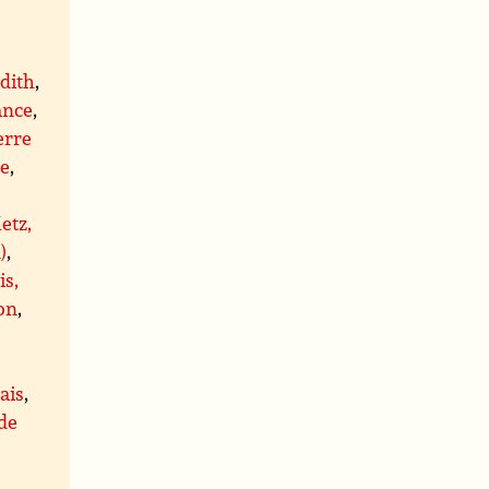
,
dith
,
ance
,
erre
re
,
etz,
)
,
is,
on
,
ais
,
 de