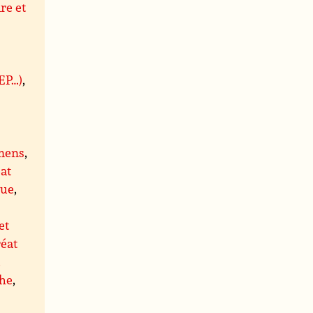
re et
BEP…)
,
mens
,
at
que
,
et
éat
,
he
,