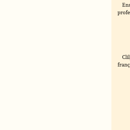
Ens
profe
Cli
franç