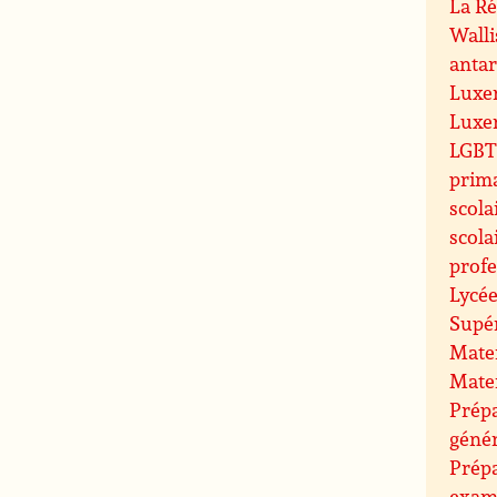
La R
Walli
antar
Luxe
Luxe
LGBT 
prim
scola
scola
profe
Lycée
Supé
Mate
Mate
Prépa
géné
Prép
exam