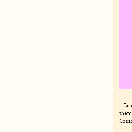
Le 
thème
Commi