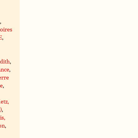
)
,
oires
E
,
,
dith
,
ance
,
erre
re
,
etz,
)
,
is,
on
,