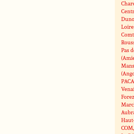
Charo
Centr
Duno
Loire
Comt
Rouss
Pas d
(Ami
Mans
(Ang
PAC
Vena
Fore
Marc
Aubr
Haut
COM, 