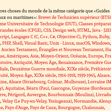
res choses du monde de la même catégorie que « Guides
aux ou maritimes » :
Brevet de Technicien supérieur (BTS
me Universitaire de Technologie (DUT)
,
Classes préparat
randes écoles (CPGE)
,
CSS, Design web
,
HTML
,
Java - J2E
cript
,
Langages C (C, C++, C#, Objective-C)
,
Python
,
Ruby
,
L
,
PHP
,
Shell
,
Visual Basic
,
Unix - Linux
,
macOS
,
Windows
,
Ancien Testament
,
Évangiles et Nouveau Testament
,
Ha
que
,
Amériques
,
Asie
,
Moyen-Orient
,
Océanie
,
Europe
,
Fr
stoire
,
Antiquité
,
Moyen Âge
,
Renaissance
,
Première Gu
iale
,
Deuxième Guerre mondiale
,
XIXe siècle
,
Préhistoi
uité
,
Moyen Âge
,
XIXe siècle
,
1914-1918
,
1939-1945
,
Alsace,
aine
,
Alsace (Strasbourg, Colmar, Mulhouse)
,
Lorraine (M
y)
,
Aquitaine
,
Béarn (Pau)
,
Gascogne
,
Guyenne (Bordeaux
rre
,
Périgord
,
Auvergne
,
Bourbonnais (Moulins)
,
Livrado
z
,
Velay (Le Puy-en-Velay, Yssingeaux)
,
Normandie
,
Alenç
he
,
Pays d’Auge
,
Pays de Caux
,
Bourgogne
,
Chalonnais
,