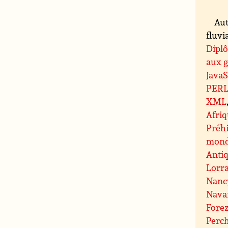
Aut
fluvi
Diplô
aux g
JavaS
PER
XML
Afri
Préhi
mond
Antiq
Lorr
Nanc
Nava
Fore
Perc