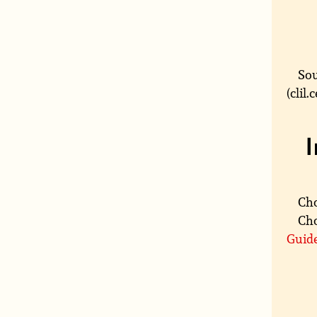
Sou
(clil
Cho
Cho
Guide