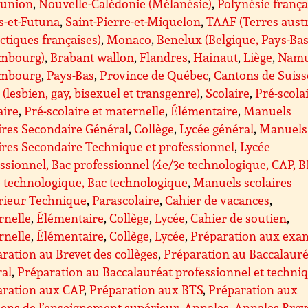
éunion
,
Nouvelle-Calédonie (Mélanésie)
,
Polynésie frança
s-et-Futuna
,
Saint-Pierre-et-Miquelon
,
TAAF (Terres aust
ctiques françaises)
,
Monaco
,
Benelux (Belgique, Pays-Bas
mbourg)
,
Brabant wallon
,
Flandres
,
Hainaut
,
Liège
,
Nam
mbourg
,
Pays-Bas
,
Province de Québec
,
Cantons de Suiss
(lesbien, gay, bisexuel et transgenre)
,
Scolaire
,
Pré-scolai
aire
,
Pré-scolaire et maternelle
,
Élémentaire
,
Manuels
ires Secondaire Général
,
Collège
,
Lycée général
,
Manuels
ires Secondaire Technique et professionnel
,
Lycée
ssionnel, Bac professionnel (4e/3e technologique, CAP, 
 technologique, Bac technologique
,
Manuels scolaires
rieur Technique
,
Parascolaire
,
Cahier de vacances
,
rnelle
,
Élémentaire
,
Collège
,
Lycée
,
Cahier de soutien
,
rnelle
,
Élémentaire
,
Collège
,
Lycée
,
Préparation aux exa
ration au Brevet des collèges
,
Préparation au Baccalauré
ral
,
Préparation au Baccalauréat professionnel et techni
aration aux CAP
,
Préparation aux BTS
,
Préparation aux
ens de l’enseignement supérieur
,
Annales
,
Annales Brev