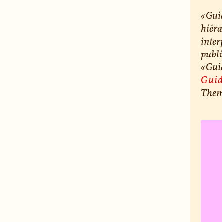
« Gui
hiéra
inter
publi
« Gui
Guid
Thema