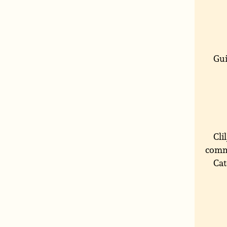
Gui
Cli
comm
Cat