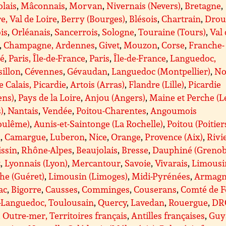
lais
,
Mâconnais
,
Morvan
,
Nivernais (Nevers)
,
Bretagne
,
e, Val de Loire
,
Berry (Bourges)
,
Blésois
,
Chartrain
,
Drou
is
,
Orléanais
,
Sancerrois
,
Sologne
,
Touraine (Tours)
,
Val
,
Champagne, Ardennes
,
Givet
,
Mouzon
,
Corse
,
Franche-
é
,
Paris, Île-de-France
,
Paris
,
Île-de-France
,
Languedoc,
illon
,
Cévennes
,
Gévaudan
,
Languedoc (Montpellier)
,
No
e Calais, Picardie
,
Artois (Arras)
,
Flandre (Lille)
,
Picardie
ens)
,
Pays de la Loire
,
Anjou (Angers)
,
Maine et Perche (L
)
,
Nantais
,
Vendée
,
Poitou-Charentes
,
Angoumois
oulême)
,
Aunis-et-Saintonge (La Rochelle)
,
Poitou (Poitier
A
,
Camargue
,
Luberon
,
Nice
,
Orange
,
Provence (Aix)
,
Rivi
issin
,
Rhône-Alpes
,
Beaujolais
,
Bresse
,
Dauphiné (Grenob
z
,
Lyonnais (Lyon)
,
Mercantour
,
Savoie
,
Vivarais
,
Limousi
he (Guéret)
,
Limousin (Limoges)
,
Midi-Pyrénées
,
Armagn
ac
,
Bigorre
,
Causses
,
Comminges
,
Couserans
,
Comté de F
-Languedoc, Toulousain
,
Quercy
,
Lavedan
,
Rouergue
,
DR
Outre-mer, Territoires français
,
Antilles françaises
,
Guy