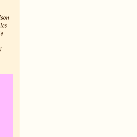
ison
les
ie
l