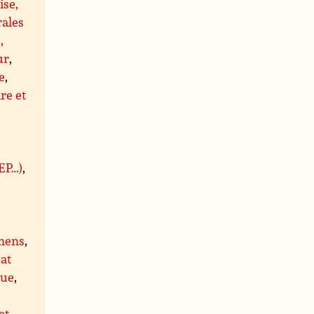
ise,
rales
,
ur
,
e
,
re et
BEP…)
,
mens
,
at
que
,
et