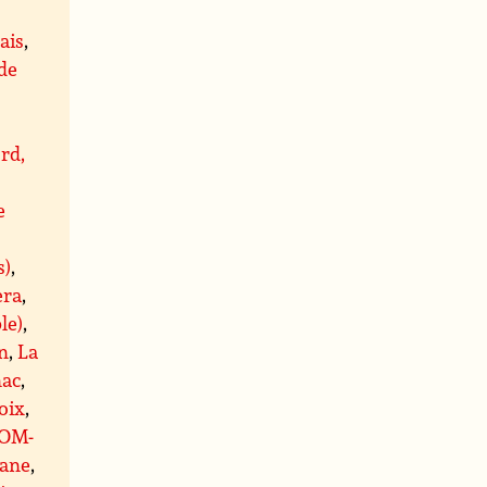
ais
,
 de
rd,
e
s)
,
era
,
le)
,
n
,
La
ac
,
oix
,
OM-
ane
,