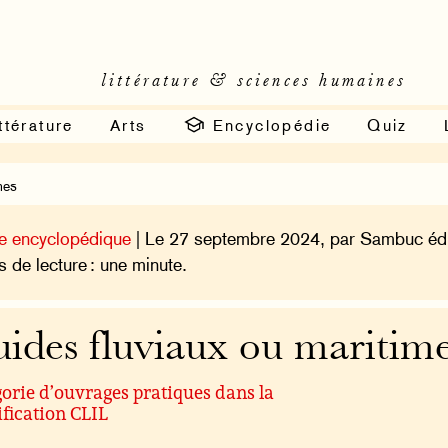
littérature & sciences humaines
ttérature
Arts
Encyclopédie
Quiz
mes
e encyclopédique
| Le 27 septembre 2024, par Sambuc édi
 de lecture : une minute.
ides fluviaux ou maritim
orie d’ouvrages pratiques dans la
ification CLIL