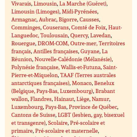
Vivarais
,
Limousin
,
La Marche (Guéret)
,
Limousin (Limoges)
,
Midi-Pyrénées
,
Armagnac
,
Aubrac
,
Bigorre
,
Causses
,
Comminges
,
Couserans
,
Comté de Foix
,
Haut-
Languedoc, Toulousain
,
Quercy
,
Lavedan
,
Rouergue
,
DROM-COM, Outre-mer, Territoires
français
,
Antilles françaises
,
Guyane
,
La
Réunion
,
Nouvelle-Calédonie (Mélanésie)
,
Polynésie française, Wallis-et-Futuna
,
Saint-
Pierre-et-Miquelon
,
TAAF (Terres australes
antarctiques françaises)
,
Monaco
,
Benelux
(Belgique, Pays-Bas, Luxembourg)
,
Brabant
wallon
,
Flandres
,
Hainaut
,
Liège
,
Namur
,
Luxembourg
,
Pays-Bas
,
Province de Québec
,
Cantons de Suisse
,
LGBT (lesbien, gay, bisexuel
et transgenre)
,
Scolaire
,
Pré-scolaire et
primaire
,
Pré-scolaire et maternelle
,