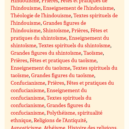
Hindouisme
,
Prières
,
Fêtes et pratiques de
l’hindouisme
,
Enseignement de l’hindouisme
,
Théologie de l’hindouisme
,
Textes spirituels de
l’hindouisme
,
Grandes figures de
l’hindouisme
,
Shintoïsme
,
Prières
,
Fêtes et
pratiques du shintoïsme
,
Enseignement du
shintoïsme
,
Textes spirituels du shintoïsme
,
Grandes figures du shintoïsme
,
Taoïsme
,
Prières
,
Fêtes et pratiques du taoïsme
,
Enseignement du taoïsme
,
Textes spirituels du
taoïsme
,
Grandes figures du taoïsme
,
Confucianisme
,
Prières
,
Fêtes et pratiques du
confucianisme
,
Enseignement du
confucianisme
,
Textes spirituels du
confucianisme
,
Grandes figures du
confucianisme
,
Polythéisme, spiritualité
ethnique
,
Religions de l’Antiquité
,
Agnosticisme
,
Athéisme
,
Histoire des religions
,