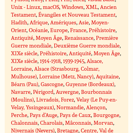
Unix - Linux
,
macOS
,
Windows
,
XML
,
Ancien
Testament
,
Évangiles et Nouveau Testament
,
Hadith
,
Afrique
,
Amériques
,
Asie
,
Moyen-
Orient
,
Océanie
,
Europe
,
France
,
Préhistoire
,
Antiquité
,
Moyen Âge
,
Renaissance
,
Première
Guerre mondiale
,
Deuxième Guerre mondiale
,
XIXe siècle
,
Préhistoire
,
Antiquité
,
Moyen Âge
,
XIXe siècle
,
1914-1918
,
1939-1945
,
Alsace,
Lorraine
,
Alsace (Strasbourg, Colmar,
Mulhouse)
,
Lorraine (Metz, Nancy)
,
Aquitaine
,
Béarn (Pau)
,
Gascogne
,
Guyenne (Bordeaux)
,
Navarre
,
Périgord
,
Auvergne
,
Bourbonnais
(Moulins)
,
Livradois, Forez
,
Velay (Le Puy-en-
Velay, Yssingeaux)
,
Normandie
,
Alençon
,
Perche
,
Pays d’Auge
,
Pays de Caux
,
Bourgogne
,
Chalonnais
,
Charolais
,
Mâconnais
,
Morvan
,
Nivernais (Nevers)
,
Bretagne
,
Centre, Val de