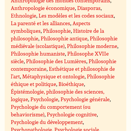
Anthropologie des mondes contemporains
,
Anthropologie économique
,
Diasporas
,
Ethnologie
,
Les modèles et les codes sociaux
,
La parenté et les alliances
,
Aspects
symboliques
,
Philosophie
,
Histoire de la
philosophie
,
Philosophie antique
,
Philosophie
médiévale (scolastique)
,
Philosophie moderne
,
Philosophie humaniste
,
Philosophe XVIIe
siècle
,
Philosophie des Lumières
,
Philosophie
contemporaine
,
Esthétique et philosophie de
l’art
,
Métaphysique et ontologie
,
Philosophie
éthique et politique
,
Bioéthique
,
Épistémologie, philosophie des sciences,
logique
,
Psychologie
,
Psychologie générale
,
Psychologie du comportement (ou
behaviorisme)
,
Psychologie cognitive
,
Psychologie du développement
,
Psychopathologie
,
Psychologie sociale
,