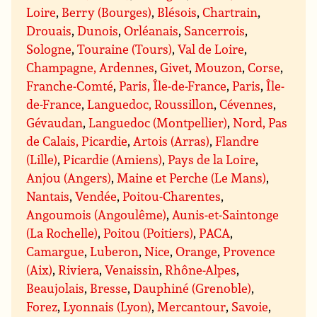
Loire
,
Berry (Bourges)
,
Blésois
,
Chartrain
,
Drouais
,
Dunois
,
Orléanais
,
Sancerrois
,
Sologne
,
Touraine (Tours)
,
Val de Loire
,
Champagne, Ardennes
,
Givet
,
Mouzon
,
Corse
,
Franche-Comté
,
Paris, Île-de-France
,
Paris
,
Île-
de-France
,
Languedoc, Roussillon
,
Cévennes
,
Gévaudan
,
Languedoc (Montpellier)
,
Nord, Pas
de Calais, Picardie
,
Artois (Arras)
,
Flandre
(Lille)
,
Picardie (Amiens)
,
Pays de la Loire
,
Anjou (Angers)
,
Maine et Perche (Le Mans)
,
Nantais
,
Vendée
,
Poitou-Charentes
,
Angoumois (Angoulême)
,
Aunis-et-Saintonge
(La Rochelle)
,
Poitou (Poitiers)
,
PACA
,
Camargue
,
Luberon
,
Nice
,
Orange
,
Provence
(Aix)
,
Riviera
,
Venaissin
,
Rhône-Alpes
,
Beaujolais
,
Bresse
,
Dauphiné (Grenoble)
,
Forez
,
Lyonnais (Lyon)
,
Mercantour
,
Savoie
,