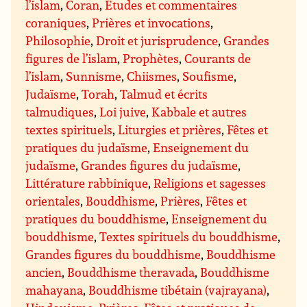
l’islam
,
Coran
,
Études et commentaires
coraniques
,
Prières et invocations
,
Philosophie
,
Droit et jurisprudence
,
Grandes
figures de l’islam
,
Prophètes
,
Courants de
l’islam
,
Sunnisme
,
Chiismes
,
Soufisme
,
Judaïsme
,
Torah
,
Talmud et écrits
talmudiques
,
Loi juive
,
Kabbale et autres
textes spirituels
,
Liturgies et prières
,
Fêtes et
pratiques du judaïsme
,
Enseignement du
judaïsme
,
Grandes figures du judaïsme
,
Littérature rabbinique
,
Religions et sagesses
orientales
,
Bouddhisme
,
Prières
,
Fêtes et
pratiques du bouddhisme
,
Enseignement du
bouddhisme
,
Textes spirituels du bouddhisme
,
Grandes figures du bouddhisme
,
Bouddhisme
ancien
,
Bouddhisme theravada
,
Bouddhisme
mahayana
,
Bouddhisme tibétain (vajrayana)
,