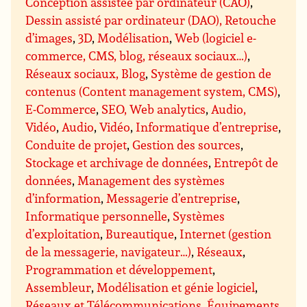
Conception assistée par ordinateur (CAO)
,
Dessin assisté par ordinateur (DAO), Retouche
d’images
,
3D
,
Modélisation
,
Web (logiciel e-
commerce, CMS, blog, réseaux sociaux…)
,
Réseaux sociaux, Blog
,
Système de gestion de
contenus (Content management system, CMS)
,
E-Commerce
,
SEO, Web analytics
,
Audio,
Vidéo
,
Audio
,
Vidéo
,
Informatique d’entreprise
,
Conduite de projet
,
Gestion des sources
,
Stockage et archivage de données
,
Entrepôt de
données
,
Management des systèmes
d’information
,
Messagerie d’entreprise
,
Informatique personnelle
,
Systèmes
d’exploitation
,
Bureautique
,
Internet (gestion
de la messagerie, navigateur…)
,
Réseaux
,
Programmation et développement
,
Assembleur
,
Modélisation et génie logiciel
,
Réseaux et Télécommunications
,
Équipements