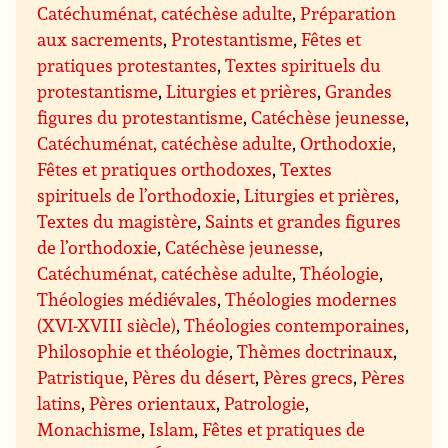
Catéchuménat, catéchèse adulte
,
Préparation
aux sacrements
,
Protestantisme
,
Fêtes et
pratiques protestantes
,
Textes spirituels du
protestantisme
,
Liturgies et prières
,
Grandes
figures du protestantisme
,
Catéchèse jeunesse
,
Catéchuménat, catéchèse adulte
,
Orthodoxie
,
Fêtes et pratiques orthodoxes
,
Textes
spirituels de l’orthodoxie
,
Liturgies et prières
,
Textes du magistère
,
Saints et grandes figures
de l’orthodoxie
,
Catéchèse jeunesse
,
Catéchuménat, catéchèse adulte
,
Théologie
,
Théologies médiévales
,
Théologies modernes
(XVI-XVIII siècle)
,
Théologies contemporaines
,
Philosophie et théologie
,
Thèmes doctrinaux
,
Patristique
,
Pères du désert
,
Pères grecs
,
Pères
latins
,
Pères orientaux
,
Patrologie
,
Monachisme
,
Islam
,
Fêtes et pratiques de