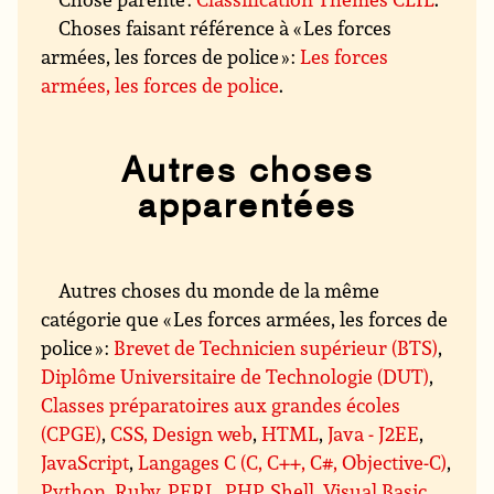
Choses faisant référence à « Les forces
armées, les forces de police » :
Les forces
armées, les forces de police
.
Autres choses
apparentées
Autres choses du monde de la même
catégorie que « Les forces armées, les forces de
police » :
Brevet de Technicien supérieur (BTS)
,
Diplôme Universitaire de Technologie (DUT)
,
Classes préparatoires aux grandes écoles
(CPGE)
,
CSS, Design web
,
HTML
,
Java - J2EE
,
JavaScript
,
Langages C (C, C++, C#, Objective-C)
,
Python
,
Ruby
,
PERL
,
PHP
,
Shell
,
Visual Basic
,