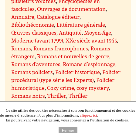
plusieurs volumes
,
Encyclopédies en
fascicules
,
Ouvrages de documentation
,
Annuaire
,
Catalogue éditeur
,
Bibliothéconomie
,
Littérature générale
,
Œuvres classiques
,
Antiquité
,
Moyen-Âge
,
Moderne (avant 1799)
,
XXe siècle avant 1945
,
Romans
,
Romans francophones
,
Romans
étrangers
,
Romans et nouvelles de genre
,
Romans d’aventures
,
Romans d’espionnage
,
Romans policiers
,
Policier historique
,
Policier
procédural (type série les Experts)
,
Policier
humoristique
,
Cozy crime, cosy mystery
,
Romans noirs
,
Thriller
,
Thriller
psychologique
,
Thriller conspiration, politique,
espionnage et militaire
,
Thriller médical et
Ce site utilise des cookies nécessaires à son bon fonctionnement et des cookies
de mesure d’audience. Pour plus d’informations,
cliquez ici
.
scientifique
,
Thriller juridique et financier
,
En poursuivant votre navigation, vous consentez à l’utilisation de cookies.
Thriller ésotérique
,
Romans d’amour, romans
Fermer
sentimentaux
,
Sentimental contemporain
,