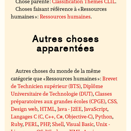
Chose parente :
Classification Thèmes CLIL
.
Choses faisant référence à « Ressources
humaines » :
Ressources humaines
.
Autres choses
apparentées
Autres choses du monde de la même
catégorie que « Ressources humaines » :
Brevet
de Technicien supérieur (BTS)
,
Diplôme
Universitaire de Technologie (DUT)
,
Classes
préparatoires aux grandes écoles (CPGE)
,
CSS,
Design web
,
HTML
,
Java - J2EE
,
JavaScript
,
Langages C (C, C++, C#, Objective-C)
,
Python
,
Ruby
,
PERL
,
PHP
,
Shell
,
Visual Basic
,
Unix -