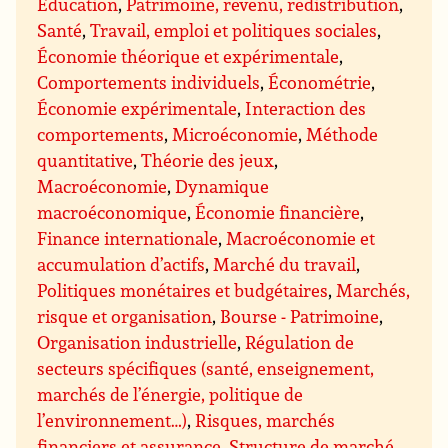
Éducation
,
Patrimoine, revenu, redistribution
,
Santé
,
Travail, emploi et politiques sociales
,
Économie théorique et expérimentale
,
Comportements individuels
,
Économétrie
,
Économie expérimentale
,
Interaction des
comportements
,
Microéconomie
,
Méthode
quantitative
,
Théorie des jeux
,
Macroéconomie
,
Dynamique
macroéconomique
,
Économie financière
,
Finance internationale
,
Macroéconomie et
accumulation d’actifs
,
Marché du travail
,
Politiques monétaires et budgétaires
,
Marchés,
risque et organisation
,
Bourse - Patrimoine
,
Organisation industrielle
,
Régulation de
secteurs spécifiques (santé, enseignement,
marchés de l’énergie, politique de
l’environnement…)
,
Risques, marchés
financiers et assurance
,
Structure de marché