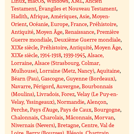
Linux
,
macOS
,
Windows
,
XML
,
Ancien
Testament
,
Évangiles et Nouveau Testament
,
Hadith
,
Afrique
,
Amériques
,
Asie
,
Moyen-
Orient
,
Océanie
,
Europe
,
France
,
Préhistoire
,
Antiquité
,
Moyen Âge
,
Renaissance
,
Première
Guerre mondiale
,
Deuxième Guerre mondiale
,
XIXe siècle
,
Préhistoire
,
Antiquité
,
Moyen Âge
,
XIXe siècle
,
1914-1918
,
1939-1945
,
Alsace,
Lorraine
,
Alsace (Strasbourg, Colmar,
Mulhouse)
,
Lorraine (Metz, Nancy)
,
Aquitaine
,
Béarn (Pau)
,
Gascogne
,
Guyenne (Bordeaux)
,
Navarre
,
Périgord
,
Auvergne
,
Bourbonnais
(Moulins)
,
Livradois, Forez
,
Velay (Le Puy-en-
Velay, Yssingeaux)
,
Normandie
,
Alençon
,
Perche
,
Pays d’Auge
,
Pays de Caux
,
Bourgogne
,
Chalonnais
,
Charolais
,
Mâconnais
,
Morvan
,
Nivernais (Nevers)
,
Bretagne
,
Centre, Val de
Loire
,
Berry (Bourges)
,
Blésois
,
Chartrain
,