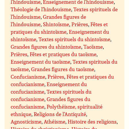
l’hindouisme
,
Enseignement de l’hindouisme
,
Théologie de l’hindouisme
,
Textes spirituels de
l’hindouisme
,
Grandes figures de
l’hindouisme
,
Shintoïsme
,
Prières
,
Fêtes et
pratiques du shintoïsme
,
Enseignement du
shintoïsme
,
Textes spirituels du shintoïsme
,
Grandes figures du shintoïsme
,
Taoïsme
,
Prières
,
Fêtes et pratiques du taoïsme
,
Enseignement du taoïsme
,
Textes spirituels du
taoïsme
,
Grandes figures du taoïsme
,
Confucianisme
,
Prières
,
Fêtes et pratiques du
confucianisme
,
Enseignement du
confucianisme
,
Textes spirituels du
confucianisme
,
Grandes figures du
confucianisme
,
Polythéisme, spiritualité
ethnique
,
Religions de l’Antiquité
,
Agnosticisme
,
Athéisme
,
Histoire des religions
,
Histoire du christianisme
,
Histoire du