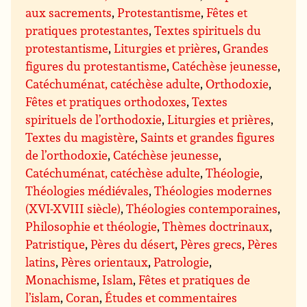
aux sacrements
,
Protestantisme
,
Fêtes et
pratiques protestantes
,
Textes spirituels du
protestantisme
,
Liturgies et prières
,
Grandes
figures du protestantisme
,
Catéchèse jeunesse
,
Catéchuménat, catéchèse adulte
,
Orthodoxie
,
Fêtes et pratiques orthodoxes
,
Textes
spirituels de l’orthodoxie
,
Liturgies et prières
,
Textes du magistère
,
Saints et grandes figures
de l’orthodoxie
,
Catéchèse jeunesse
,
Catéchuménat, catéchèse adulte
,
Théologie
,
Théologies médiévales
,
Théologies modernes
(XVI-XVIII siècle)
,
Théologies contemporaines
,
Philosophie et théologie
,
Thèmes doctrinaux
,
Patristique
,
Pères du désert
,
Pères grecs
,
Pères
latins
,
Pères orientaux
,
Patrologie
,
Monachisme
,
Islam
,
Fêtes et pratiques de
l’islam
,
Coran
,
Études et commentaires