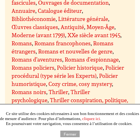
fascicules
,
Ouvrages de documentation
,
Annuaire
,
Catalogue éditeur
,
Bibliothéconomie
,
Littérature générale
,
Œuvres classiques
,
Antiquité
,
Moyen-Âge
,
Moderne (avant 1799)
,
XXe siècle avant 1945
,
Romans
,
Romans francophones
,
Romans
étrangers
,
Romans et nouvelles de genre
,
Romans d’aventures
,
Romans d’espionnage
,
Romans policiers
,
Policier historique
,
Policier
procédural (type série les Experts)
,
Policier
humoristique
,
Cozy crime, cosy mystery
,
Romans noirs
,
Thriller
,
Thriller
psychologique
,
Thriller conspiration, politique,
espionnage et militaire
,
Thriller médical et
Ce site utilise des cookies nécessaires à son bon fonctionnement et des cookies
scientifique
,
Thriller juridique et financier
,
de mesure d’audience. Pour plus d’informations,
cliquez ici
.
Thriller ésotérique
,
Romans d’amour, romans
En poursuivant votre navigation, vous consentez à l’utilisation de cookies.
sentimentaux
,
Sentimental contemporain
,
Fermer