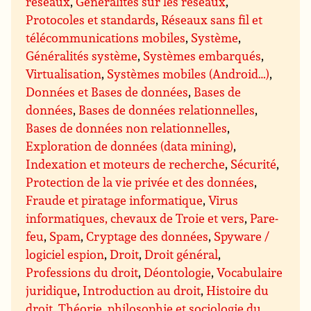
réseaux
,
Généralités sur les réseaux
,
Protocoles et standards
,
Réseaux sans fil et
télécommunications mobiles
,
Système
,
Généralités système
,
Systèmes embarqués
,
Virtualisation
,
Systèmes mobiles (Android…)
,
Données et Bases de données
,
Bases de
données
,
Bases de données relationnelles
,
Bases de données non relationnelles
,
Exploration de données (data mining)
,
Indexation et moteurs de recherche
,
Sécurité
,
Protection de la vie privée et des données
,
Fraude et piratage informatique
,
Virus
informatiques, chevaux de Troie et vers
,
Pare-
feu
,
Spam
,
Cryptage des données
,
Spyware /
logiciel espion
,
Droit
,
Droit général
,
Professions du droit
,
Déontologie
,
Vocabulaire
juridique
,
Introduction au droit
,
Histoire du
droit
,
Théorie, philosophie et sociologie du