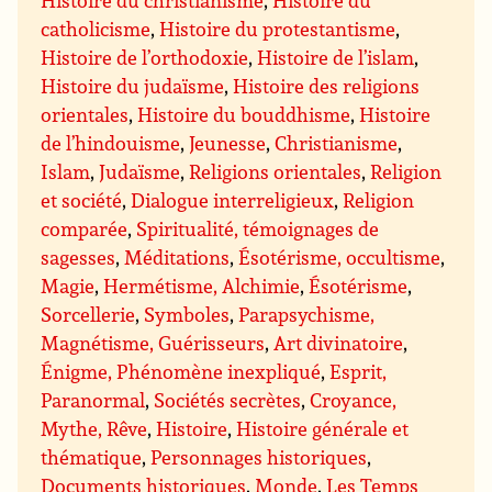
catholicisme
,
Histoire du protestantisme
,
Histoire de l’orthodoxie
,
Histoire de l’islam
,
Histoire du judaïsme
,
Histoire des religions
orientales
,
Histoire du bouddhisme
,
Histoire
de l’hindouisme
,
Jeunesse
,
Christianisme
,
Islam
,
Judaïsme
,
Religions orientales
,
Religion
et société
,
Dialogue interreligieux
,
Religion
comparée
,
Spiritualité, témoignages de
sagesses
,
Méditations
,
Ésotérisme, occultisme
,
Magie
,
Hermétisme, Alchimie
,
Ésotérisme
,
Sorcellerie
,
Symboles
,
Parapsychisme,
Magnétisme, Guérisseurs
,
Art divinatoire
,
Énigme, Phénomène inexpliqué
,
Esprit,
Paranormal
,
Sociétés secrètes
,
Croyance,
Mythe, Rêve
,
Histoire
,
Histoire générale et
thématique
,
Personnages historiques
,
Documents historiques
,
Monde
,
Les Temps