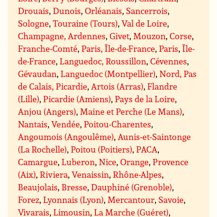
Drouais
,
Dunois
,
Orléanais
,
Sancerrois
,
Sologne
,
Touraine (Tours)
,
Val de Loire
,
Champagne, Ardennes
,
Givet
,
Mouzon
,
Corse
,
Franche-Comté
,
Paris, Île-de-France
,
Paris
,
Île-
de-France
,
Languedoc, Roussillon
,
Cévennes
,
Gévaudan
,
Languedoc (Montpellier)
,
Nord, Pas
de Calais, Picardie
,
Artois (Arras)
,
Flandre
(Lille)
,
Picardie (Amiens)
,
Pays de la Loire
,
Anjou (Angers)
,
Maine et Perche (Le Mans)
,
Nantais
,
Vendée
,
Poitou-Charentes
,
Angoumois (Angoulême)
,
Aunis-et-Saintonge
(La Rochelle)
,
Poitou (Poitiers)
,
PACA
,
Camargue
,
Luberon
,
Nice
,
Orange
,
Provence
(Aix)
,
Riviera
,
Venaissin
,
Rhône-Alpes
,
Beaujolais
,
Bresse
,
Dauphiné (Grenoble)
,
Forez
,
Lyonnais (Lyon)
,
Mercantour
,
Savoie
,
Vivarais
,
Limousin
,
La Marche (Guéret)
,