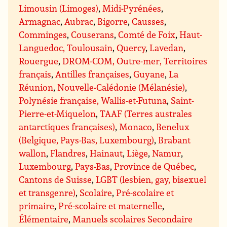
Limousin (Limoges)
,
Midi-Pyrénées
,
Armagnac
,
Aubrac
,
Bigorre
,
Causses
,
Comminges
,
Couserans
,
Comté de Foix
,
Haut-
Languedoc, Toulousain
,
Quercy
,
Lavedan
,
Rouergue
,
DROM-COM, Outre-mer, Territoires
français
,
Antilles françaises
,
Guyane
,
La
Réunion
,
Nouvelle-Calédonie (Mélanésie)
,
Polynésie française, Wallis-et-Futuna
,
Saint-
Pierre-et-Miquelon
,
TAAF (Terres australes
antarctiques françaises)
,
Monaco
,
Benelux
(Belgique, Pays-Bas, Luxembourg)
,
Brabant
wallon
,
Flandres
,
Hainaut
,
Liège
,
Namur
,
Luxembourg
,
Pays-Bas
,
Province de Québec
,
Cantons de Suisse
,
LGBT (lesbien, gay, bisexuel
et transgenre)
,
Scolaire
,
Pré-scolaire et
primaire
,
Pré-scolaire et maternelle
,
Élémentaire
,
Manuels scolaires Secondaire