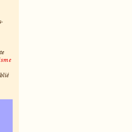
s-
te
lisme
blié