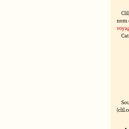
Cli
nom 
voya
Cat
Sou
(clil