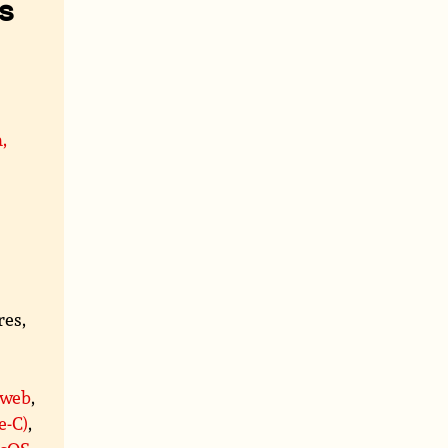
s
,
res,
 web
,
e-C)
,