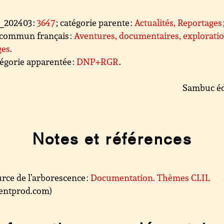
l_202403 :
3647
; catégorie parente :
Actualités, Reportages
commun français :
Aventures, documentaires, exploratio
ges
.
égorie apparentée :
DNP+RGR
.
Sambuc éd
Notes et références
rce de l’arborescence :
Documentation. Thèmes CLIL
.centprod.com)