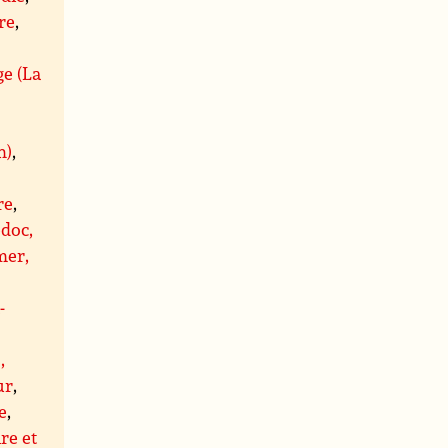
re
,
ge (La
n)
,
re
,
doc,
er,
-
,
ur
,
e
,
re et