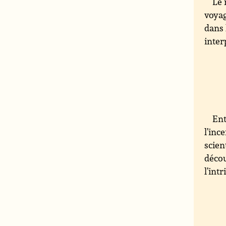
Le 
voyag
dans 
inter
Ent
l’inc
scien
décou
l’int