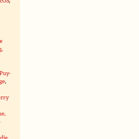
cOS
,
e
g,
 Puy-
ge
,
erry
e,
-
rdie
,