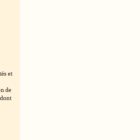
e
tés et
on de
 dont