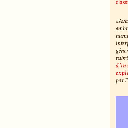
class
« Ave
embr
numér
inter
génér
rubr
d’in
expl
par l