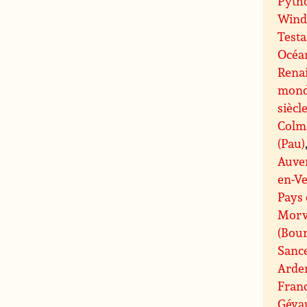
Pyth
Wind
Test
Océa
Rena
mond
siècl
Colm
(Pau)
Auve
en-Ve
Pays
Mor
(Bour
Sanc
Arde
Fran
Géva