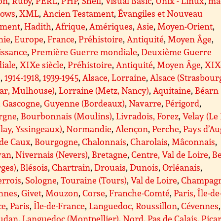
on
,
Ruby
,
PERL
,
PHP
,
Shell
,
Visual Basic
,
Unix - Linux
,
ma
ows
,
XML
,
Ancien Testament
,
Évangiles et Nouveau
ament
,
Hadith
,
Afrique
,
Amériques
,
Asie
,
Moyen-Orient
,
nie
,
Europe
,
France
,
Préhistoire
,
Antiquité
,
Moyen Âge
,
issance
,
Première Guerre mondiale
,
Deuxième Guerre
iale
,
XIXe siècle
,
Préhistoire
,
Antiquité
,
Moyen Âge
,
XIX
e
,
1914-1918
,
1939-1945
,
Alsace, Lorraine
,
Alsace (Strasbour
ar, Mulhouse)
,
Lorraine (Metz, Nancy)
,
Aquitaine
,
Béarn
,
Gascogne
,
Guyenne (Bordeaux)
,
Navarre
,
Périgord
,
rgne
,
Bourbonnais (Moulins)
,
Livradois, Forez
,
Velay (Le
lay, Yssingeaux)
,
Normandie
,
Alençon
,
Perche
,
Pays d’Au
 de Caux
,
Bourgogne
,
Chalonnais
,
Charolais
,
Mâconnais
,
van
,
Nivernais (Nevers)
,
Bretagne
,
Centre, Val de Loire
,
B
ges)
,
Blésois
,
Chartrain
,
Drouais
,
Dunois
,
Orléanais
,
errois
,
Sologne
,
Touraine (Tours)
,
Val de Loire
,
Champagn
nnes
,
Givet
,
Mouzon
,
Corse
,
Franche-Comté
,
Paris, Île-de
ce
,
Paris
,
Île-de-France
,
Languedoc, Roussillon
,
Cévennes
,
udan
,
Languedoc (Montpellier)
,
Nord, Pas de Calais, Pica