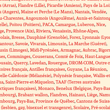
s (Arras)
,
Flandre (Lille)
,
Picardie (Amiens)
,
Pays de la Loi
u (Angers)
,
Maine et Perche (Le Mans)
,
Nantais
,
Vendée
,
ou-Charentes
,
Angoumois (Angoulême)
,
Aunis-et-Sainton
lle)
,
Poitou (Poitiers)
,
PACA
,
Camargue
,
Luberon
,
Nice
,
ge
,
Provence (Aix)
,
Riviera
,
Venaissin
,
Rhône-Alpes
,
olais
,
Bresse
,
Dauphiné (Grenoble)
,
Forez
,
Lyonnais (Lyo
antour
,
Savoie
,
Vivarais
,
Limousin
,
La Marche (Guéret)
,
usin (Limoges)
,
Midi-Pyrénées
,
Armagnac
,
Aubrac
,
Bigor
ses
,
Comminges
,
Couserans
,
Comté de Foix
,
Haut-Langue
ousain
,
Quercy
,
Lavedan
,
Rouergue
,
DROM-COM, Outre-m
toires français
,
Antilles françaises
,
Guyane
,
La Réunion
,
lle-Calédonie (Mélanésie)
,
Polynésie française, Wallis-et
na
,
Saint-Pierre-et-Miquelon
,
TAAF (Terres australes
ctiques françaises)
,
Monaco
,
Benelux (Belgique, Pays-Bas
mbourg)
,
Brabant wallon
,
Flandres
,
Hainaut
,
Liège
,
Nam
mbourg
,
Pays-Bas
,
Province de Québec
,
Cantons de Suiss
(lesbien, gay, bisexuel et transgenre)
,
Scolaire
,
Pré-scolai