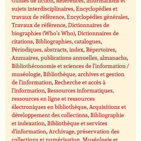
Guides de fiction
,
Références, informations et
sujets interdisciplinaires
,
Encyclopédies et
travaux de référence
,
Encyclopédies générales
,
Travaux de référence
,
Dictionnaires de
biographies (Who’s Who)
,
Dictionnaires de
citations
,
Bibliographies, catalogues
,
Périodiques, abstracts, index
,
Répertoires
,
Annuaires, publications annuelles, almanachs
,
Bibliothéconomie et sciences de l’information /
muséologie
,
Bibliothèque, archives et gestion
de l’information
,
Recherche et accès à
l’information
,
Ressources informatiques,
ressources en ligne et ressources
électroniques en bibliothèque
,
Acquisitions et
développement des collections
,
Bibliographie
et indexation
,
Bibliothèque et services
d’information
,
Archivage, préservation des
collections et numérisation
,
Muséologie et