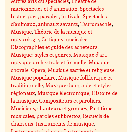
Autres arts du spectacles
,
Théâtre de
marionnettes et d’animation
,
Spectacles
historiques, parades, festivals
,
Spectacles
d’animaux, animaux savants
,
Tauromachie
,
Musique
,
Théorie de la musique et
musicologie
,
Critiques musicales
,
Discographies et guide des acheteurs
,
Musique : styles et genres
,
Musique d’art,
musique orchestrale et formelle
,
Musique
chorale
,
Opéra
,
Musique sacrée et religieuse
,
Musique populaire
,
Musique folklorique et
traditionnelle
,
Musique du monde et styles
régionaux
,
Musique électronique
,
Histoire de
la musique
,
Compositeurs et paroliers
,
Musiciens, chanteurs et groupes
,
Partitions
musicales, paroles et librettos
,
Recueils de
chansons
,
Instruments de musique
,
Instruments à clavier
,
Instruments à