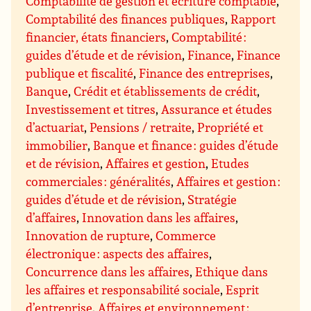
Comptabilité de gestion et écriture comptable
,
Comptabilité des finances publiques
,
Rapport
financier, états financiers
,
Comptabilité :
guides d’étude et de révision
,
Finance
,
Finance
publique et fiscalité
,
Finance des entreprises
,
Banque
,
Crédit et établissements de crédit
,
Investissement et titres
,
Assurance et études
d’actuariat
,
Pensions / retraite
,
Propriété et
immobilier
,
Banque et finance : guides d’étude
et de révision
,
Affaires et gestion
,
Etudes
commerciales : généralités
,
Affaires et gestion :
guides d’étude et de révision
,
Stratégie
d’affaires
,
Innovation dans les affaires
,
Innovation de rupture
,
Commerce
électronique : aspects des affaires
,
Concurrence dans les affaires
,
Ethique dans
les affaires et responsabilité sociale
,
Esprit
d’entreprise
,
Affaires et environnement ;