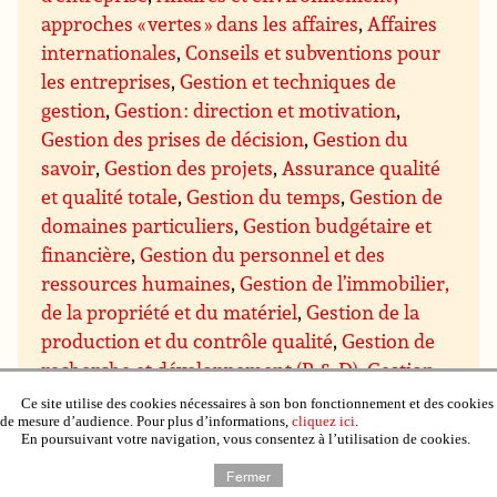
approches « vertes » dans les affaires
,
Affaires
internationales
,
Conseils et subventions pour
les entreprises
,
Gestion et techniques de
gestion
,
Gestion : direction et motivation
,
Gestion des prises de décision
,
Gestion du
savoir
,
Gestion des projets
,
Assurance qualité
et qualité totale
,
Gestion du temps
,
Gestion de
domaines particuliers
,
Gestion budgétaire et
financière
,
Gestion du personnel et des
ressources humaines
,
Gestion de l’immobilier,
de la propriété et du matériel
,
Gestion de la
production et du contrôle qualité
,
Gestion de
recherche et développement (R & D)
,
Gestion
des ventes et marketing
,
Gestion des achats et
Ce site utilise des cookies nécessaires à son bon fonctionnement et des cookies
de mesure d’audience. Pour plus d’informations,
cliquez ici
.
des approvisionnements
,
Gestion de la
En poursuivant votre navigation, vous consentez à l’utilisation de cookies.
distribution et de la logistique
,
Négociation
Fermer
commerciale
,
Communication et présentation