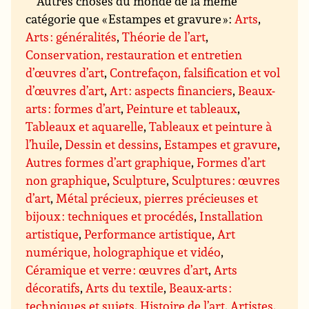
Autres choses du monde de la même
catégorie que « Estampes et gravure » :
Arts
,
Arts : généralités
,
Théorie de l’art
,
Conservation, restauration et entretien
d’œuvres d’art
,
Contrefaçon, falsification et vol
d’œuvres d’art
,
Art : aspects financiers
,
Beaux-
arts : formes d’art
,
Peinture et tableaux
,
Tableaux et aquarelle
,
Tableaux et peinture à
l’huile
,
Dessin et dessins
,
Estampes et gravure
,
Autres formes d’art graphique
,
Formes d’art
non graphique
,
Sculpture
,
Sculptures : œuvres
d’art
,
Métal précieux, pierres précieuses et
bijoux : techniques et procédés
,
Installation
artistique
,
Performance artistique
,
Art
numérique, holographique et vidéo
,
Céramique et verre : œuvres d’art
,
Arts
décoratifs
,
Arts du textile
,
Beaux-arts :
techniques et sujets
,
Histoire de l’art
,
Artistes,