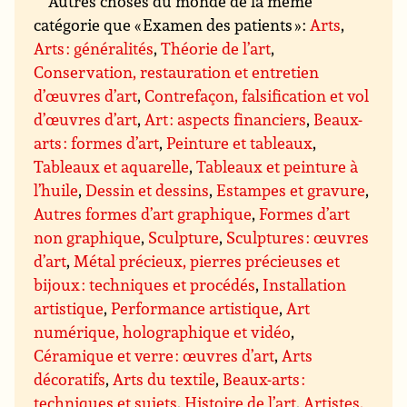
Autres choses du monde de la même
catégorie que « Examen des patients » :
Arts
,
Arts : généralités
,
Théorie de l’art
,
Conservation, restauration et entretien
d’œuvres d’art
,
Contrefaçon, falsification et vol
d’œuvres d’art
,
Art : aspects financiers
,
Beaux-
arts : formes d’art
,
Peinture et tableaux
,
Tableaux et aquarelle
,
Tableaux et peinture à
l’huile
,
Dessin et dessins
,
Estampes et gravure
,
Autres formes d’art graphique
,
Formes d’art
non graphique
,
Sculpture
,
Sculptures : œuvres
d’art
,
Métal précieux, pierres précieuses et
bijoux : techniques et procédés
,
Installation
artistique
,
Performance artistique
,
Art
numérique, holographique et vidéo
,
Céramique et verre : œuvres d’art
,
Arts
décoratifs
,
Arts du textile
,
Beaux-arts :
techniques et sujets
,
Histoire de l’art
,
Artistes,