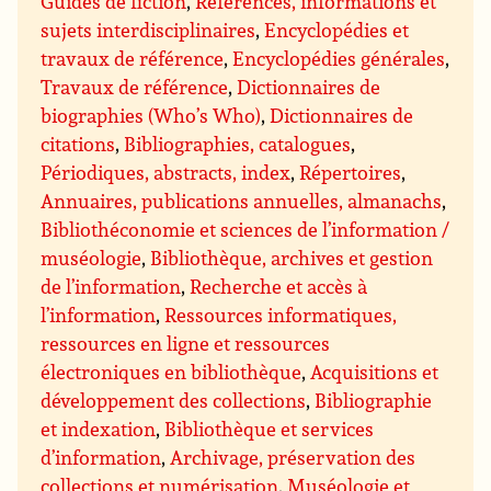
Guides de fiction
,
Références, informations et
sujets interdisciplinaires
,
Encyclopédies et
travaux de référence
,
Encyclopédies générales
,
Travaux de référence
,
Dictionnaires de
biographies (Who’s Who)
,
Dictionnaires de
citations
,
Bibliographies, catalogues
,
Périodiques, abstracts, index
,
Répertoires
,
Annuaires, publications annuelles, almanachs
,
Bibliothéconomie et sciences de l’information /
muséologie
,
Bibliothèque, archives et gestion
de l’information
,
Recherche et accès à
l’information
,
Ressources informatiques,
ressources en ligne et ressources
électroniques en bibliothèque
,
Acquisitions et
développement des collections
,
Bibliographie
et indexation
,
Bibliothèque et services
d’information
,
Archivage, préservation des
collections et numérisation
,
Muséologie et