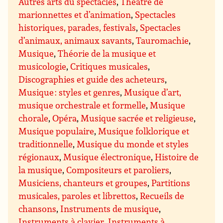
Autres arts du spectacles
,
Théâtre de
marionnettes et d’animation
,
Spectacles
historiques, parades, festivals
,
Spectacles
d’animaux, animaux savants
,
Tauromachie
,
Musique
,
Théorie de la musique et
musicologie
,
Critiques musicales
,
Discographies et guide des acheteurs
,
Musique : styles et genres
,
Musique d’art,
musique orchestrale et formelle
,
Musique
chorale
,
Opéra
,
Musique sacrée et religieuse
,
Musique populaire
,
Musique folklorique et
traditionnelle
,
Musique du monde et styles
régionaux
,
Musique électronique
,
Histoire de
la musique
,
Compositeurs et paroliers
,
Musiciens, chanteurs et groupes
,
Partitions
musicales, paroles et librettos
,
Recueils de
chansons
,
Instruments de musique
,
Instruments à clavier
,
Instruments à