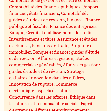
Comptabilité de gestion et écriture comptable
,
Comptabilité des finances publiques
,
Rapport
financier, états financiers
,
Comptabilité :
guides d’étude et de révision
,
Finance
,
Finance
publique et fiscalité
,
Finance des entreprises
,
Banque
,
Crédit et établissements de crédit
,
Investissement et titres
,
Assurance et études
d’actuariat
,
Pensions / retraite
,
Propriété et
immobilier
,
Banque et finance : guides d’étude
et de révision
,
Affaires et gestion
,
Etudes
commerciales : généralités
,
Affaires et gestion :
guides d’étude et de révision
,
Stratégie
d’affaires
,
Innovation dans les affaires
,
Innovation de rupture
,
Commerce
électronique : aspects des affaires
,
Concurrence dans les affaires
,
Ethique dans
les affaires et responsabilité sociale
,
Esprit
d’entreprise
,
Affaires et environnement ;