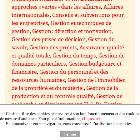
approches « vertes » dans les affaires
,
Affaires
internationales
,
Conseils et subventions pour
les entreprises
,
Gestion et techniques de
gestion
,
Gestion : direction et motivation
,
Gestion des prises de décision
,
Gestion du
savoir
,
Gestion des projets
,
Assurance qualité
et qualité totale
,
Gestion du temps
,
Gestion de
domaines particuliers
,
Gestion budgétaire et
financière
,
Gestion du personnel et des
ressources humaines
,
Gestion de l’immobilier,
de la propriété et du matériel
,
Gestion de la
production et du contrôle qualité
,
Gestion de
recherche et développement (R & D)
,
Gestion
des ventes et marketing
,
Gestion des achats et
Ce site utilise des cookies nécessaires à son bon fonctionnement et des cookies
de mesure d’audience. Pour plus d’informations,
cliquez ici
.
des approvisionnements
,
Gestion de la
En poursuivant votre navigation, vous consentez à l’utilisation de cookies.
distribution et de la logistique
,
Négociation
Fermer
commerciale
,
Communication et présentation