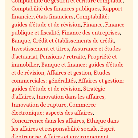
Comptabilité de gestion et écriture comptable
,
Comptabilité des finances publiques
,
Rapport
financier, états financiers
,
Comptabilité :
guides d’étude et de révision
,
Finance
,
Finance
publique et fiscalité
,
Finance des entreprises
,
Banque
,
Crédit et établissements de crédit
,
Investissement et titres
,
Assurance et études
d’actuariat
,
Pensions / retraite
,
Propriété et
immobilier
,
Banque et finance : guides d’étude
et de révision
,
Affaires et gestion
,
Etudes
commerciales : généralités
,
Affaires et gestion :
guides d’étude et de révision
,
Stratégie
d’affaires
,
Innovation dans les affaires
,
Innovation de rupture
,
Commerce
électronique : aspects des affaires
,
Concurrence dans les affaires
,
Ethique dans
les affaires et responsabilité sociale
,
Esprit
d’entreprise
,
Affaires et environnement ;