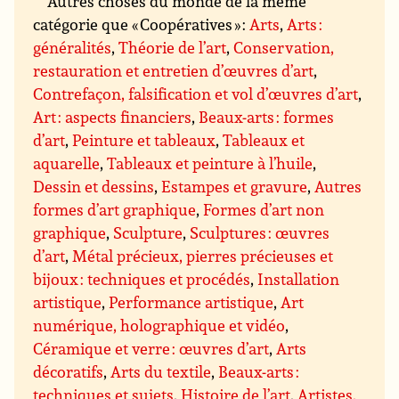
Autres choses du monde de la même
catégorie que « Coopératives » :
Arts
,
Arts :
généralités
,
Théorie de l’art
,
Conservation,
restauration et entretien d’œuvres d’art
,
Contrefaçon, falsification et vol d’œuvres d’art
,
Art : aspects financiers
,
Beaux-arts : formes
d’art
,
Peinture et tableaux
,
Tableaux et
aquarelle
,
Tableaux et peinture à l’huile
,
Dessin et dessins
,
Estampes et gravure
,
Autres
formes d’art graphique
,
Formes d’art non
graphique
,
Sculpture
,
Sculptures : œuvres
d’art
,
Métal précieux, pierres précieuses et
bijoux : techniques et procédés
,
Installation
artistique
,
Performance artistique
,
Art
numérique, holographique et vidéo
,
Céramique et verre : œuvres d’art
,
Arts
décoratifs
,
Arts du textile
,
Beaux-arts :
techniques et sujets
,
Histoire de l’art
,
Artistes,