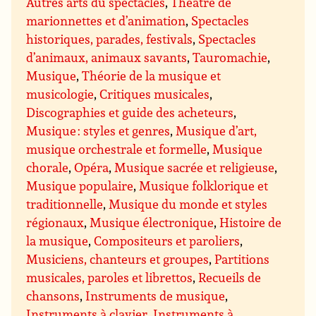
Autres arts du spectacles
,
Théâtre de
marionnettes et d’animation
,
Spectacles
historiques, parades, festivals
,
Spectacles
d’animaux, animaux savants
,
Tauromachie
,
Musique
,
Théorie de la musique et
musicologie
,
Critiques musicales
,
Discographies et guide des acheteurs
,
Musique : styles et genres
,
Musique d’art,
musique orchestrale et formelle
,
Musique
chorale
,
Opéra
,
Musique sacrée et religieuse
,
Musique populaire
,
Musique folklorique et
traditionnelle
,
Musique du monde et styles
régionaux
,
Musique électronique
,
Histoire de
la musique
,
Compositeurs et paroliers
,
Musiciens, chanteurs et groupes
,
Partitions
musicales, paroles et librettos
,
Recueils de
chansons
,
Instruments de musique
,
Instruments à clavier
,
Instruments à