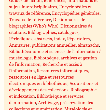
Guides de fiction
,
Références, informations et
sujets interdisciplinaires
,
Encyclopédies et
travaux de référence
,
Encyclopédies générales
,
Travaux de référence
,
Dictionnaires de
biographies (Who’s Who)
,
Dictionnaires de
citations
,
Bibliographies, catalogues
,
Périodiques, abstracts, index
,
Répertoires
,
Annuaires, publications annuelles, almanachs
,
Bibliothéconomie et sciences de l’information /
muséologie
,
Bibliothèque, archives et gestion
de l’information
,
Recherche et accès à
l’information
,
Ressources informatiques,
ressources en ligne et ressources
électroniques en bibliothèque
,
Acquisitions et
développement des collections
,
Bibliographie
et indexation
,
Bibliothèque et services
d’information
,
Archivage, préservation des
collections et numérisation
,
Muséologie et