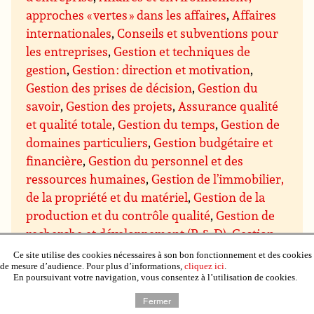
approches « vertes » dans les affaires
,
Affaires
internationales
,
Conseils et subventions pour
les entreprises
,
Gestion et techniques de
gestion
,
Gestion : direction et motivation
,
Gestion des prises de décision
,
Gestion du
savoir
,
Gestion des projets
,
Assurance qualité
et qualité totale
,
Gestion du temps
,
Gestion de
domaines particuliers
,
Gestion budgétaire et
financière
,
Gestion du personnel et des
ressources humaines
,
Gestion de l’immobilier,
de la propriété et du matériel
,
Gestion de la
production et du contrôle qualité
,
Gestion de
recherche et développement (R & D)
,
Gestion
des ventes et marketing
,
Gestion des achats et
Ce site utilise des cookies nécessaires à son bon fonctionnement et des cookies
de mesure d’audience. Pour plus d’informations,
cliquez ici
.
des approvisionnements
,
Gestion de la
En poursuivant votre navigation, vous consentez à l’utilisation de cookies.
distribution et de la logistique
,
Négociation
Fermer
commerciale
,
Communication et présentation