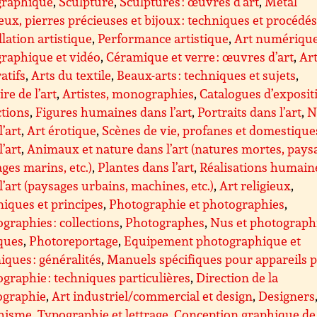
graphique
,
Sculpture
,
Sculptures : œuvres d’art
,
Métal
eux, pierres précieuses et bijoux : techniques et procédé
llation artistique
,
Performance artistique
,
Art numérique
raphique et vidéo
,
Céramique et verre : œuvres d’art
,
Ar
atifs
,
Arts du textile
,
Beaux-arts : techniques et sujets
,
ire de l’art
,
Artistes, monographies
,
Catalogues d’exposit
ctions
,
Figures humaines dans l’art
,
Portraits dans l’art
,
N
l’art
,
Art érotique
,
Scènes de vie, profanes et domestique
l’art
,
Animaux et nature dans l’art (natures mortes, pays
ges marins, etc.)
,
Plantes dans l’art
,
Réalisations humain
l’art (paysages urbains, machines, etc.)
,
Art religieux
,
iques et principes
,
Photographie et photographies
,
graphies : collections
,
Photographes
,
Nus et photograph
ques
,
Photoreportage
,
Equipement photographique et
iques : généralités
,
Manuels spécifiques pour appareils 
graphie : techniques particulières
,
Direction de la
ographie
,
Art industriel/commercial et design
,
Designers
hisme
,
Typographie et lettrage
,
Conception graphique de