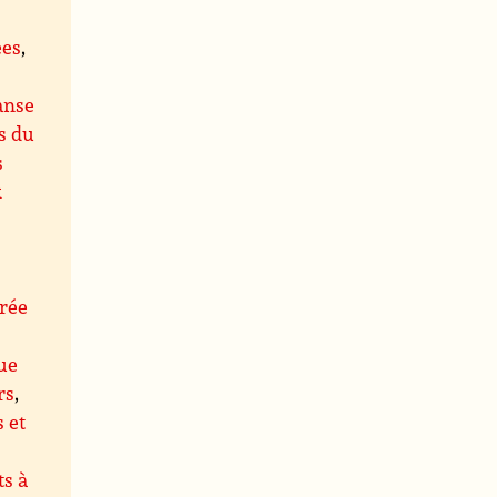
ées
,
anse
s du
s
x
rée
ue
rs
,
s et
s à