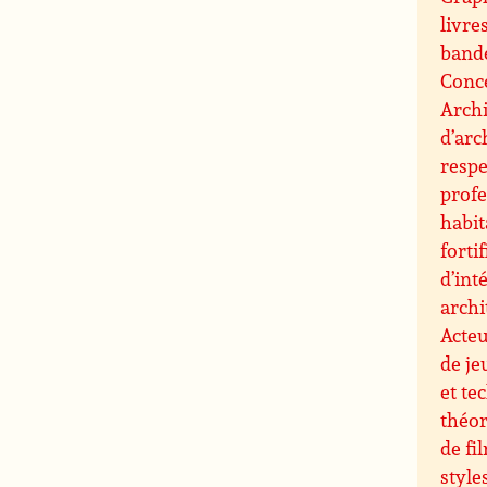
livre
band
Conce
Archi
d’arc
resp
profe
habit
forti
d’int
archi
Acteu
de je
et te
théor
de fi
style