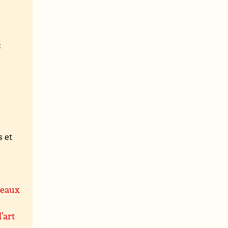
:
 et
leaux
’art