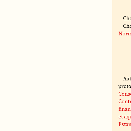
Cho
Cho
Norm
Aut
proto
Conse
Contr
finan
et aq
Esta