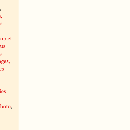
s
,
,
ts
ion et
us
s
ages,
es
ies
photo
,
,