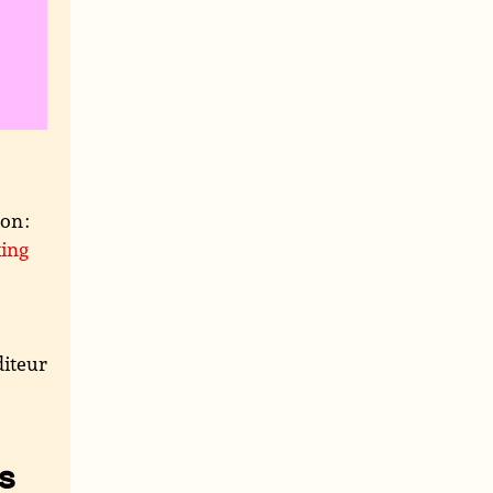
on :
ing
iteur
s