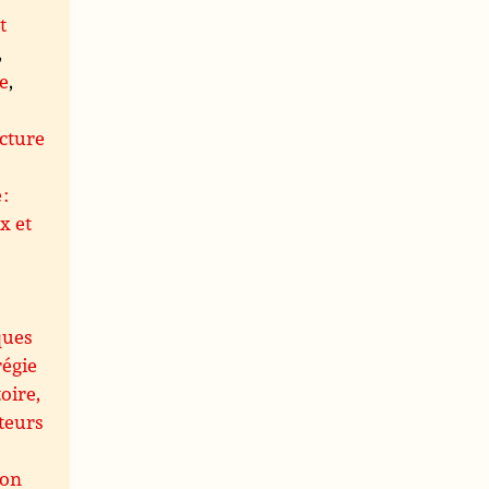
t
,
le
,
s
cture
 :
x et
ques
régie
oire,
teurs
ion