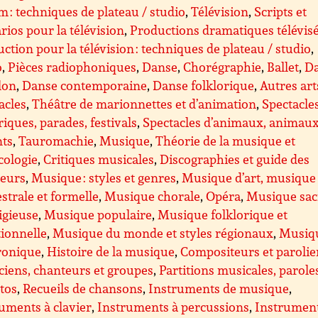
lm : techniques de plateau / studio
,
Télévision
,
Scripts et
rios pour la télévision
,
Productions dramatiques télévis
ction pour la télévision : techniques de plateau / studio
,
o
,
Pièces radiophoniques
,
Danse
,
Chorégraphie
,
Ballet
,
D
lon
,
Danse contemporaine
,
Danse folklorique
,
Autres art
acles
,
Théâtre de marionnettes et d’animation
,
Spectacle
riques, parades, festivals
,
Spectacles d’animaux, animau
nts
,
Tauromachie
,
Musique
,
Théorie de la musique et
cologie
,
Critiques musicales
,
Discographies et guide des
teurs
,
Musique : styles et genres
,
Musique d’art, musique
strale et formelle
,
Musique chorale
,
Opéra
,
Musique sac
ligieuse
,
Musique populaire
,
Musique folklorique et
tionnelle
,
Musique du monde et styles régionaux
,
Musiq
ronique
,
Histoire de la musique
,
Compositeurs et parolie
iens, chanteurs et groupes
,
Partitions musicales, parole
ttos
,
Recueils de chansons
,
Instruments de musique
,
uments à clavier
,
Instruments à percussions
,
Instrument