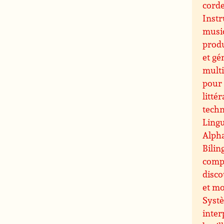
cord
Inst
music
prod
et gé
multi
pour 
littér
techn
Lingu
Alpha
Bilin
comp
disco
et m
Systè
inter