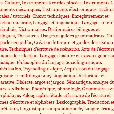
es
,
Guitare
,
Instruments à cordes pincées
,
Instruments à
ruments mécaniques
,
Instruments électroniques
,
Techni
ales / tutoriels
,
Chant : techniques
,
Enregistrement et
uction musicale
,
Langage et linguistique
,
Langage : référ
néralités
,
Dictionnaires
,
Dictionnaires bilingues et
lingues
,
Thesaurus
,
Usages et guides grammaticaux
,
Gui
parler en public
,
Création littéraire et guides de création
aire
,
Techniques d’écriture de scénarios
,
Arts de l’écritur
iques de rédaction
,
Langage : histoire et travaux généra
istique
,
Philosophie du langage
,
Sociolinguistique
,
bétisation
,
Psycholinguistique
,
Acquisition du langage
,
guisme et multilinguisme
,
Linguistique historique et
arative
,
Dialecte, argot et jargon
,
Sémantique, analyse d
urs, stylistique
,
Phonétique, phonologie
,
Grammaire, sy
orphologie
,
Paléographie (étude et histoire de l’écriture)
,
mes d’écriture et alphabets
,
Lexicographie
,
Traduction e
prétation
,
Linguistique computationnelle
,
Langue des sig