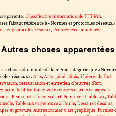
se parente :
Classification internationale THEMA
.
ses faisant référence à « Normes et protocoles réseaux » 
es et protocoles réseaux
,
Protocoles et standards
.
Autres choses apparentées
res choses du monde de la même catégorie que « Normes
coles réseaux » :
Arts
,
Arts : généralités
,
Théorie de l’art
,
rvation, restauration et entretien d’œuvres d’art
,
efaçon, falsification et vol d’œuvres d’art
,
Art : aspects
ciers
,
Beaux-arts : formes d’art
,
Peinture et tableaux
,
Tab
uarelle
,
Tableaux et peinture à l’huile
,
Dessin et dessins
,
mpes et gravure
,
Autres formes d’art graphique
,
Formes d