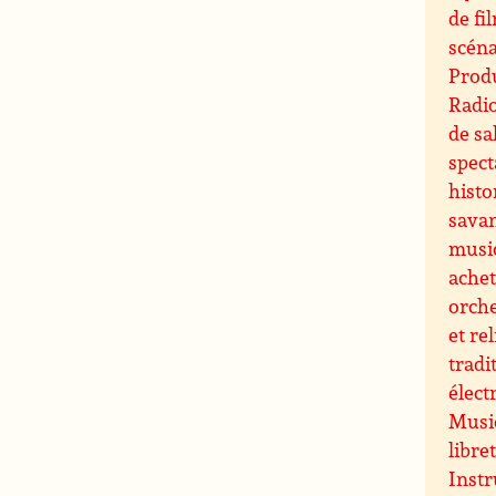
de fi
scéna
Produ
Radi
de sa
spect
histo
sava
musi
ache
orche
et re
tradi
élect
Music
libre
Instr