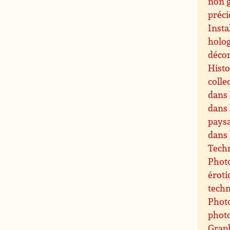
non 
préci
Insta
holog
décor
Histo
colle
dans 
dans 
paysa
dans 
Techn
Photo
éroti
techn
Photo
phot
Grap