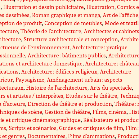
s
,
Illustration et dessin publicitaire
,
Illustration
,
Comics e
es dessinées
,
Roman graphique et manga
,
Art de l’affiche
ption de produit
,
Conception de meubles
,
Mode et texti
tecture
,
Théorie de l’architecture
,
Architectes et cabinet
hitecture
,
Structure architecturale et conception
,
Archite
ectueuse de l’environnement
,
Architecture : pratique
ssionnelle
,
Architecture : bâtiments publics
,
Architecture
ations et architecture domestique
,
Architecture : château
fications
,
Architecture : édifices religieux
,
Architecture
érieur
,
Paysagisme
,
Aménagement urbain : aspects
tecturaux
,
Histoire de l’architecture
,
Arts du spectacle
,
rs et artistes / interprètes
,
Etudes sur le théâtre
,
Techni
u d’acteurs
,
Direction de théâtre et production
,
Théâtre : 
chniques de scène
,
Gestion de théâtre
,
Films, cinéma
,
Hist
ie et critique cinématographique
,
Réalisateurs et produc
lms
,
Scripts et scénarios
,
Guides et critiques de film
,
Film :
s et genres
,
Documentaires
,
Films d’animations
,
Product