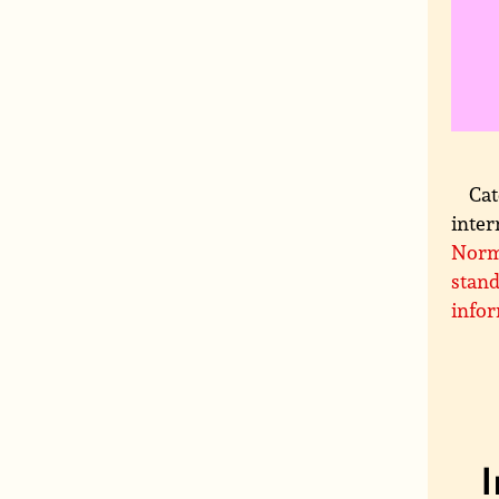
Cat
inter
Norm
stand
info