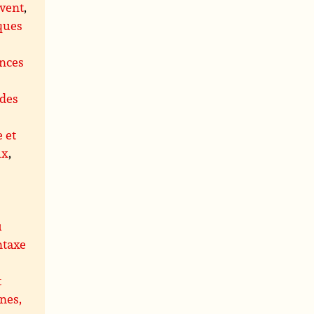
 vent
,
ques
ences
des
e et
ux
,
u
ntaxe
t
nes,