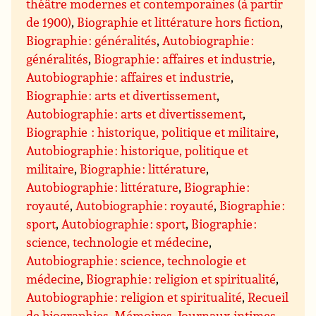
théâtre modernes et contemporaines (à partir
de 1900)
,
Biographie et littérature hors fiction
,
Biographie : généralités
,
Autobiographie :
généralités
,
Biographie : affaires et industrie
,
Autobiographie : affaires et industrie
,
Biographie : arts et divertissement
,
Autobiographie : arts et divertissement
,
Biographie : historique, politique et militaire
,
Autobiographie : historique, politique et
militaire
,
Biographie : littérature
,
Autobiographie : littérature
,
Biographie :
royauté
,
Autobiographie : royauté
,
Biographie :
sport
,
Autobiographie : sport
,
Biographie :
science, technologie et médecine
,
Autobiographie : science, technologie et
médecine
,
Biographie : religion et spiritualité
,
Autobiographie : religion et spiritualité
,
Recueil
de biographies
,
Mémoires
,
Journaux intimes,