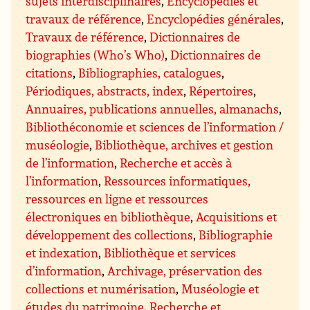
sujets interdisciplinaires
,
Encyclopédies et
travaux de référence
,
Encyclopédies générales
,
Travaux de référence
,
Dictionnaires de
biographies (Who’s Who)
,
Dictionnaires de
citations
,
Bibliographies, catalogues
,
Périodiques, abstracts, index
,
Répertoires
,
Annuaires, publications annuelles, almanachs
,
Bibliothéconomie et sciences de l’information /
muséologie
,
Bibliothèque, archives et gestion
de l’information
,
Recherche et accès à
l’information
,
Ressources informatiques,
ressources en ligne et ressources
électroniques en bibliothèque
,
Acquisitions et
développement des collections
,
Bibliographie
et indexation
,
Bibliothèque et services
d’information
,
Archivage, préservation des
collections et numérisation
,
Muséologie et
études du patrimoine
,
Recherche et