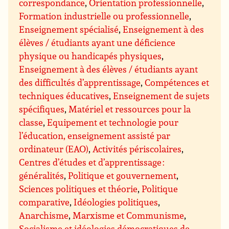
correspondance
,
Orientation professionnelle
,
Formation industrielle ou professionnelle
,
Enseignement spécialisé
,
Enseignement à des
élèves / étudiants ayant une déficience
physique ou handicapés physiques
,
Enseignement à des élèves / étudiants ayant
des difficultés d’apprentissage
,
Compétences et
techniques éducatives
,
Enseignement de sujets
spécifiques
,
Matériel et ressources pour la
classe
,
Equipement et technologie pour
l’éducation, enseignement assisté par
ordinateur (EAO)
,
Activités périscolaires
,
Centres d’études et d’apprentissage :
généralités
,
Politique et gouvernement
,
Sciences politiques et théorie
,
Politique
comparative
,
Idéologies politiques
,
Anarchisme
,
Marxisme et Communisme
,
Socialisme et idéologies démocratiques de