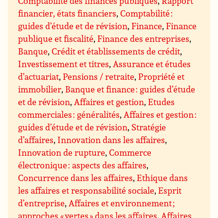
Comptabilité des finances publiques
,
Rapport
financier, états financiers
,
Comptabilité :
guides d’étude et de révision
,
Finance
,
Finance
publique et fiscalité
,
Finance des entreprises
,
Banque
,
Crédit et établissements de crédit
,
Investissement et titres
,
Assurance et études
d’actuariat
,
Pensions / retraite
,
Propriété et
immobilier
,
Banque et finance : guides d’étude
et de révision
,
Affaires et gestion
,
Etudes
commerciales : généralités
,
Affaires et gestion :
guides d’étude et de révision
,
Stratégie
d’affaires
,
Innovation dans les affaires
,
Innovation de rupture
,
Commerce
électronique : aspects des affaires
,
Concurrence dans les affaires
,
Ethique dans
les affaires et responsabilité sociale
,
Esprit
d’entreprise
,
Affaires et environnement ;
approches « vertes » dans les affaires
,
Affaires