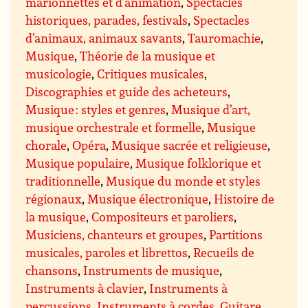
marionnettes et d’animation
,
Spectacles
historiques, parades, festivals
,
Spectacles
d’animaux, animaux savants
,
Tauromachie
,
Musique
,
Théorie de la musique et
musicologie
,
Critiques musicales
,
Discographies et guide des acheteurs
,
Musique : styles et genres
,
Musique d’art,
musique orchestrale et formelle
,
Musique
chorale
,
Opéra
,
Musique sacrée et religieuse
,
Musique populaire
,
Musique folklorique et
traditionnelle
,
Musique du monde et styles
régionaux
,
Musique électronique
,
Histoire de
la musique
,
Compositeurs et paroliers
,
Musiciens, chanteurs et groupes
,
Partitions
musicales, paroles et librettos
,
Recueils de
chansons
,
Instruments de musique
,
Instruments à clavier
,
Instruments à
percussions
,
Instruments à cordes
,
Guitare
,