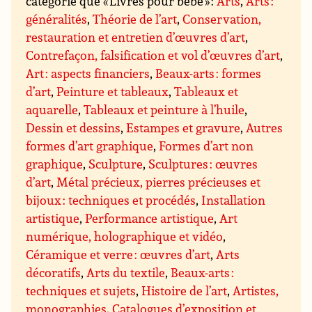
catégorie que « Livres pour bébé » :
Arts
,
Arts :
généralités
,
Théorie de l’art
,
Conservation,
restauration et entretien d’œuvres d’art
,
Contrefaçon, falsification et vol d’œuvres d’art
,
Art : aspects financiers
,
Beaux-arts : formes
d’art
,
Peinture et tableaux
,
Tableaux et
aquarelle
,
Tableaux et peinture à l’huile
,
Dessin et dessins
,
Estampes et gravure
,
Autres
formes d’art graphique
,
Formes d’art non
graphique
,
Sculpture
,
Sculptures : œuvres
d’art
,
Métal précieux, pierres précieuses et
bijoux : techniques et procédés
,
Installation
artistique
,
Performance artistique
,
Art
numérique, holographique et vidéo
,
Céramique et verre : œuvres d’art
,
Arts
décoratifs
,
Arts du textile
,
Beaux-arts :
techniques et sujets
,
Histoire de l’art
,
Artistes,
monographies
,
Catalogues d’exposition et