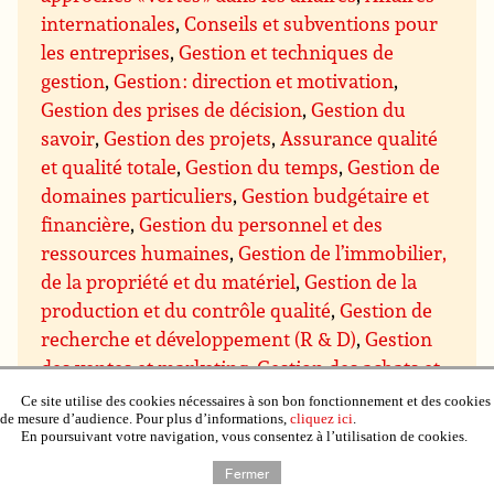
internationales
,
Conseils et subventions pour
les entreprises
,
Gestion et techniques de
gestion
,
Gestion : direction et motivation
,
Gestion des prises de décision
,
Gestion du
savoir
,
Gestion des projets
,
Assurance qualité
et qualité totale
,
Gestion du temps
,
Gestion de
domaines particuliers
,
Gestion budgétaire et
financière
,
Gestion du personnel et des
ressources humaines
,
Gestion de l’immobilier,
de la propriété et du matériel
,
Gestion de la
production et du contrôle qualité
,
Gestion de
recherche et développement (R & D)
,
Gestion
des ventes et marketing
,
Gestion des achats et
des approvisionnements
,
Gestion de la
Ce site utilise des cookies nécessaires à son bon fonctionnement et des cookies
de mesure d’audience. Pour plus d’informations,
cliquez ici
.
distribution et de la logistique
,
Négociation
En poursuivant votre navigation, vous consentez à l’utilisation de cookies.
commerciale
,
Communication et présentation
Fermer
des entreprises
,
Mathématiques et système