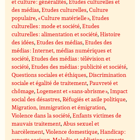
et culture : généralités
,
Etudes culturelles et
des médias
,
Etudes culturelles
,
Culture
populaire
,
« Culture matérielle »
,
Etudes
culturelles : mode et société
,
Etudes
culturelles : alimentation et société
,
Histoire
des idées
,
Etudes des médias
,
Etudes des
médias : Internet, médias numériques et
société
,
Etudes des médias : télévision et
société
,
Etudes des médias : publicité et société
,
Questions sociales et éthiques
,
Discrimination
sociale et égalité de traitement
,
Pauvreté et
chômage
,
Logement et « sans-abrisme »
,
Impact
social des désastres
,
Réfugiés et asile politique
,
Migration, immigration et émigration
,
Violence dans la société
,
Enfants victimes de
mauvais traitement
,
Abus sexuel et
harcèlement
,
Violence domestique
,
Handicap :
aspects sociaux
,
Maladie et addiction : aspects