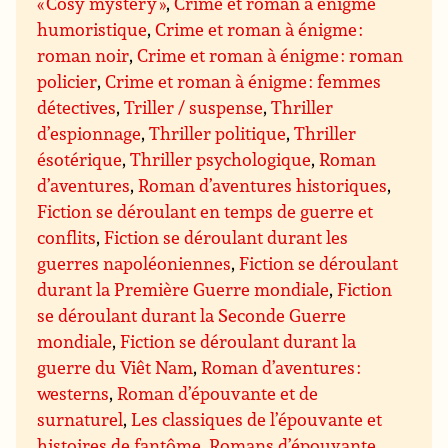
« Cosy mystery »
,
Crime et roman à énigme
humoristique
,
Crime et roman à énigme :
roman noir
,
Crime et roman à énigme : roman
policier
,
Crime et roman à énigme : femmes
détectives
,
Triller / suspense
,
Thriller
d’espionnage
,
Thriller politique
,
Thriller
ésotérique
,
Thriller psychologique
,
Roman
d’aventures
,
Roman d’aventures historiques
,
Fiction se déroulant en temps de guerre et
conflits
,
Fiction se déroulant durant les
guerres napoléoniennes
,
Fiction se déroulant
durant la Première Guerre mondiale
,
Fiction
se déroulant durant la Seconde Guerre
mondiale
,
Fiction se déroulant durant la
guerre du Viêt Nam
,
Roman d’aventures :
westerns
,
Roman d’épouvante et de
surnaturel
,
Les classiques de l’épouvante et
histoires de fantôme
,
Romans d’épouvante