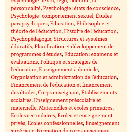
Psychologie : le soi, l’égo, l’identité, la
personnalité
,
Psychologie : états de conscience
,
Psychologie : comportement sexuel
,
Études
parapsychiques
,
Education
,
Philosophie et
théorie de l’éducation
,
Histoire de l’éducation
,
Psychopédagogie
,
Structures et systèmes
éducatifs
,
Planification et développement de
programmes d’études
,
Education : examens et
évaluations
,
Politique et stratégies de
l’éducation
,
Enseignement à domicile
,
Organisation et administration de l’éducation
,
Financement de l’éducation et financement
des études
,
Corps enseignant
,
Etablissements
scolaires
,
Enseignement préscolaire et
maternelle
,
Maternelles et écoles primaires
,
Ecoles secondaires
,
Ecoles et enseignement
privés
,
Ecoles confessionnelles
,
Enseignement
supérieur
,
Formation du corps enseignant
,