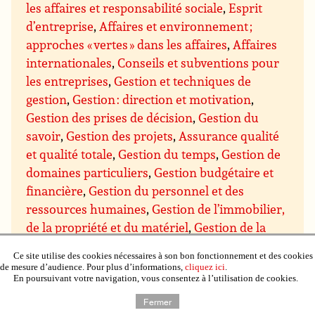
les affaires et responsabilité sociale
,
Esprit
d’entreprise
,
Affaires et environnement ;
approches « vertes » dans les affaires
,
Affaires
internationales
,
Conseils et subventions pour
les entreprises
,
Gestion et techniques de
gestion
,
Gestion : direction et motivation
,
Gestion des prises de décision
,
Gestion du
savoir
,
Gestion des projets
,
Assurance qualité
et qualité totale
,
Gestion du temps
,
Gestion de
domaines particuliers
,
Gestion budgétaire et
financière
,
Gestion du personnel et des
ressources humaines
,
Gestion de l’immobilier,
de la propriété et du matériel
,
Gestion de la
production et du contrôle qualité
,
Gestion de
Ce site utilise des cookies nécessaires à son bon fonctionnement et des cookies
recherche et développement (R & D)
,
Gestion
de mesure d’audience. Pour plus d’informations,
cliquez ici
.
En poursuivant votre navigation, vous consentez à l’utilisation de cookies.
des ventes et marketing
,
Gestion des achats et
des approvisionnements
,
Gestion de la
Fermer