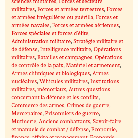
sciences militaires
,
Forces et secteurs
militaires
,
Forces et armées terrestres
,
Forces
et armées irrégulières ou guérilla
,
Forces et
armées navales
,
Forces et armées aériennes
,
Forces spéciales et forces d’élite
,
Administration militaire
,
Stratégie militaire et
de défense
,
Intelligence militaire
,
Opérations
militaires
,
Batailles et campagnes
,
Opérations
de contrôle de la paix
,
Matériel et armement
,
Armes chimiques et biologiques
,
Armes
nucléaires
,
Véhicules militaires
,
Institutions
militaires, mémoriaux
,
Autres questions
concernant la défense et les conflits
,
Commerce des armes
,
Crimes de guerre
,
Mercenaires
,
Prisonniers de guerre
,
Mutinerie
,
Anciens combattants
,
Savoir-faire
et manuels de combat / défense
,
Economie,
finance, affaire et management
,
Economie
,