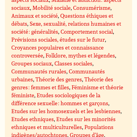
sociaux
,
Mobilité sociale
,
Consumérisme
,
Animaux et société
,
Questions éthiques et
débats
,
Sexe, sexualité, relations humaines et
société : généralités
,
Comportement social
,
Prévisions sociales, études sur le futur
,
Croyances populaires et connaissance
controversée
,
Folklore, mythes et légendes
,
Groupes sociaux
,
Classes sociales
,
Communautés rurales
,
Communautés
urbaines
,
Théorie des genres
,
Théorie des
genres : femmes et filles
,
Féminisme et théorie
féministe
,
Etudes sociologiques de la
différence sexuelle : hommes et garçons
,
Etudes sur les homosexuels et les lesbiennes
,
Etudes ethniques
,
Etudes sur les minorités
ethniques et multiculturelles
,
Populations
indigènes/autochtones
,
Groupes d’âge
,