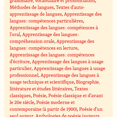
grammaire, vocabulaire et prononciation
,
Méthodes de langues
,
Textes d’auto-
apprentissage de langues
,
Apprentissage des
langues : compétences particulières
,
Apprentissage des langues : compétences à
l’oral
,
Apprentissage des langues :
compréhension orale
,
Apprentissage des
langues : compétences en lecture
,
Apprentissage des langues : compétences
d’écriture
,
Apprentissage des langues à usage
particulier
,
Apprentissage des langues à usage
professionnel
,
Apprentissage des langues à
usage technique et scientifique
,
Biographie,
littérature et études littéraires
,
Textes
classiques
,
Poésie
,
Poésie classique et d’avant
le 20e siècle
,
Poésie moderne et
contemporaine (à partir de 1900)
,
Poésie d’un
seul auteur
,
Anthologies de poésie (auteurs