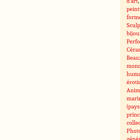
d’art
peint
forme
Sculp
bijou
Perfo
Céram
Beaux
mono
humai
éroti
Anima
marin
(pays
princ
colle
Phot
génér