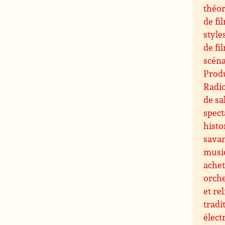
théor
de fi
style
de fi
scéna
Produ
Radi
de sa
spect
histo
sava
musi
ache
orche
et re
tradi
élect