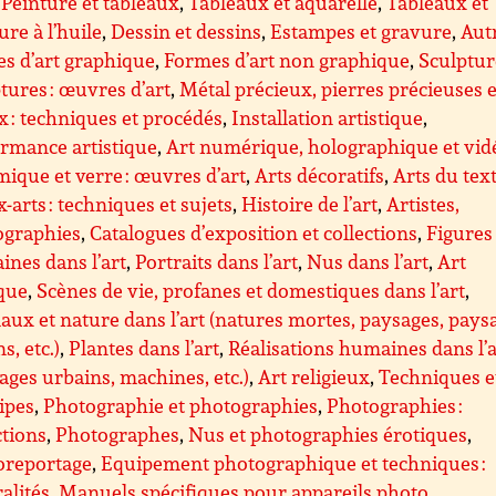
,
Peinture et tableaux
,
Tableaux et aquarelle
,
Tableaux et
ure à l’huile
,
Dessin et dessins
,
Estampes et gravure
,
Aut
s d’art graphique
,
Formes d’art non graphique
,
Sculptur
tures : œuvres d’art
,
Métal précieux, pierres précieuses e
x : techniques et procédés
,
Installation artistique
,
rmance artistique
,
Art numérique, holographique et vid
ique et verre : œuvres d’art
,
Arts décoratifs
,
Arts du text
-arts : techniques et sujets
,
Histoire de l’art
,
Artistes,
graphies
,
Catalogues d’exposition et collections
,
Figures
nes dans l’art
,
Portraits dans l’art
,
Nus dans l’art
,
Art
que
,
Scènes de vie, profanes et domestiques dans l’art
,
ux et nature dans l’art (natures mortes, paysages, pays
s, etc.)
,
Plantes dans l’art
,
Réalisations humaines dans l’a
ages urbains, machines, etc.)
,
Art religieux
,
Techniques e
ipes
,
Photographie et photographies
,
Photographies :
ctions
,
Photographes
,
Nus et photographies érotiques
,
oreportage
,
Equipement photographique et techniques :
alités
,
Manuels spécifiques pour appareils photo
,