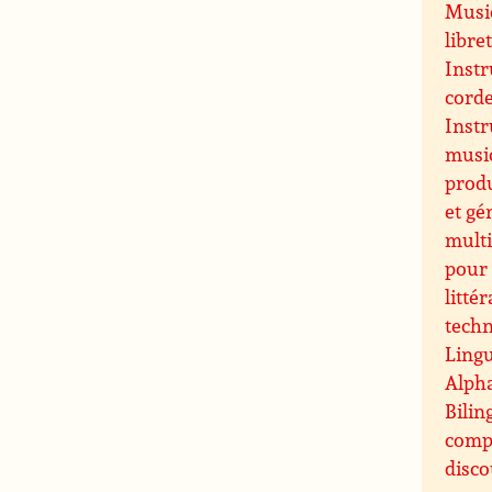
Music
libre
Instr
cord
Inst
music
prod
et gé
multi
pour 
littér
techn
Lingu
Alpha
Bilin
comp
disco