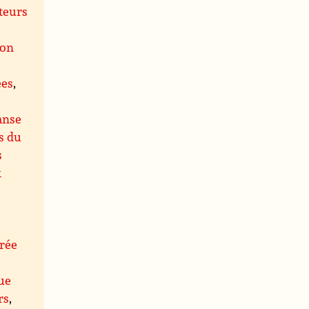
teurs
ion
ées
,
anse
s du
s
x
rée
ue
rs
,