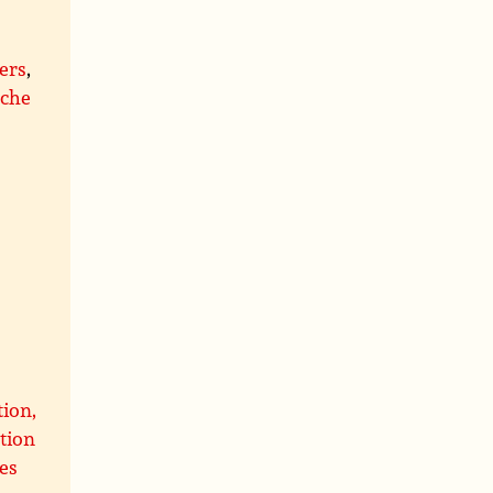
iers
,
rche
ion,
ation
mes