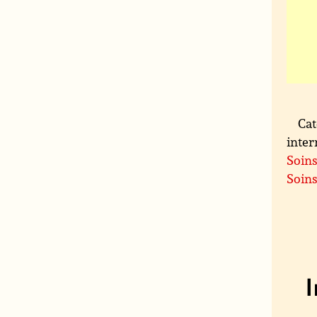
Cat
inter
Soins
Soins