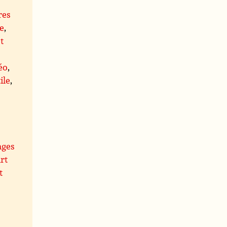
res
e
,
t
éo
,
ile
,
ages
rt
t