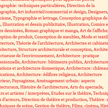
graphie : techniques particulières
,
Direction de la
ographie
,
Art industriel/commercial et design
,
Designers
hisme
,
Typographie et lettrage
,
Conception graphique de
s
,
Illustration et dessin publicitaire
,
Illustration
,
Comics e
es dessinées
,
Roman graphique et manga
,
Art de l’affiche
ption de produit
,
Conception de meubles
,
Mode et texti
tecture
,
Théorie de l’architecture
,
Architectes et cabinet
hitecture
,
Structure architecturale et conception
,
Archite
ectueuse de l’environnement
,
Architecture : pratique
ssionnelle
,
Architecture : bâtiments publics
,
Architecture
ations et architecture domestique
,
Architecture : château
fications
,
Architecture : édifices religieux
,
Architecture
érieur
,
Paysagisme
,
Aménagement urbain : aspects
tecturaux
,
Histoire de l’architecture
,
Arts du spectacle
,
rs et artistes / interprètes
,
Etudes sur le théâtre
,
Techni
u d’acteurs
,
Direction de théâtre et production
,
Théâtre : 
chniques de scène
,
Gestion de théâtre
,
Films, cinéma
,
Hist