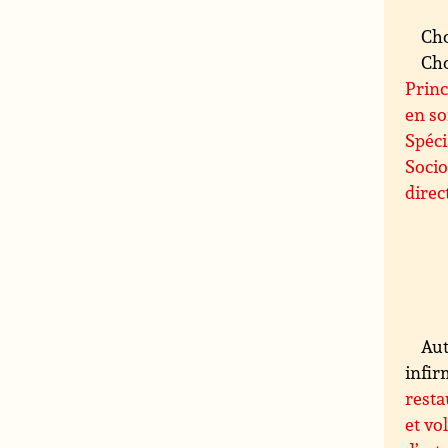
Cho
Cho
Princ
en so
Spéci
Socio
direc
Aut
infir
resta
et vo