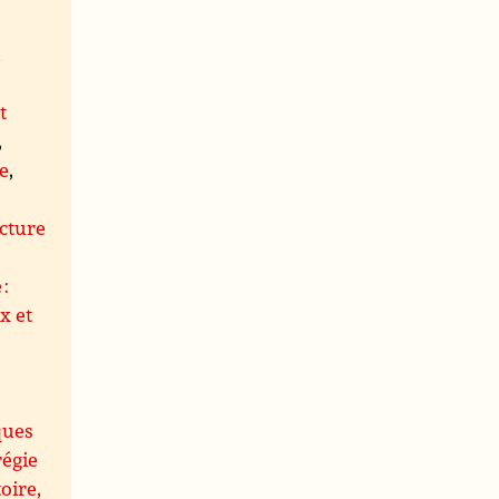
,
t
,
le
,
s
cture
 :
x et
ques
régie
oire,