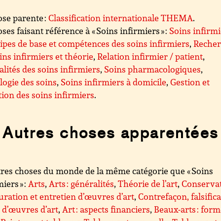
se parente :
Classification internationale THEMA
.
ses faisant référence à « Soins infirmiers » :
Soins infirm
ipes de base et compétences des soins infirmiers
,
Reche
ins infirmiers et théorie
,
Relation infirmier / patient
,
alités des soins infirmiers
,
Soins pharmacologiques
,
logie des soins
,
Soins infirmiers à domicile
,
Gestion et
tion des soins infirmiers
.
Autres choses apparentées
res choses du monde de la même catégorie que « Soins
miers » :
Arts
,
Arts : généralités
,
Théorie de l’art
,
Conservat
uration et entretien d’œuvres d’art
,
Contrefaçon, falsific
l d’œuvres d’art
,
Art : aspects financiers
,
Beaux-arts : for