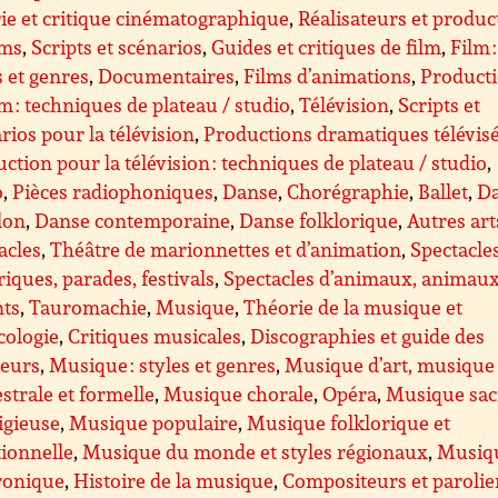
ie et critique cinématographique
,
Réalisateurs et produc
lms
,
Scripts et scénarios
,
Guides et critiques de film
,
Film :
s et genres
,
Documentaires
,
Films d’animations
,
Product
lm : techniques de plateau / studio
,
Télévision
,
Scripts et
rios pour la télévision
,
Productions dramatiques télévis
ction pour la télévision : techniques de plateau / studio
,
o
,
Pièces radiophoniques
,
Danse
,
Chorégraphie
,
Ballet
,
D
lon
,
Danse contemporaine
,
Danse folklorique
,
Autres art
acles
,
Théâtre de marionnettes et d’animation
,
Spectacle
riques, parades, festivals
,
Spectacles d’animaux, animau
nts
,
Tauromachie
,
Musique
,
Théorie de la musique et
cologie
,
Critiques musicales
,
Discographies et guide des
teurs
,
Musique : styles et genres
,
Musique d’art, musique
strale et formelle
,
Musique chorale
,
Opéra
,
Musique sac
ligieuse
,
Musique populaire
,
Musique folklorique et
tionnelle
,
Musique du monde et styles régionaux
,
Musiq
ronique
,
Histoire de la musique
,
Compositeurs et parolie