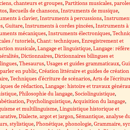
iens, chanteurs et groupes
,
Partitions musicales, parole
ttos
,
Recueils de chansons
,
Instruments de musique
,
uments à clavier
,
Instruments à percussions
,
Instrument
es
,
Guitare
,
Instruments à cordes pincées
,
Instruments à
ruments mécaniques
,
Instruments électroniques
,
Techni
ales / tutoriels
,
Chant : techniques
,
Enregistrement et
uction musicale
,
Langage et linguistique
,
Langage : référ
néralités
,
Dictionnaires
,
Dictionnaires bilingues et
lingues
,
Thesaurus
,
Usages et guides grammaticaux
,
Gui
parler en public
,
Création littéraire et guides de création
aire
,
Techniques d’écriture de scénarios
,
Arts de l’écritur
iques de rédaction
,
Langage : histoire et travaux généra
istique
,
Philosophie du langage
,
Sociolinguistique
,
bétisation
,
Psycholinguistique
,
Acquisition du langage
,
guisme et multilinguisme
,
Linguistique historique et
arative
,
Dialecte, argot et jargon
,
Sémantique, analyse d
urs, stylistique
,
Phonétique, phonologie
,
Grammaire, sy