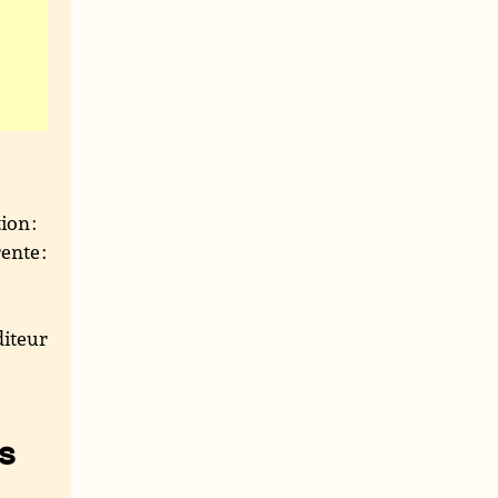
ion :
ente :
iteur
s