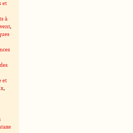
s et
s à
 vent
,
ques
ences
des
e et
ux
,
u
ntaxe