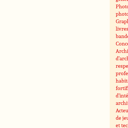
Photo
phot
Grap
livre
band
Conce
Archi
d’arc
resp
profe
habit
forti
d’int
archi
Acteu
de je
et te