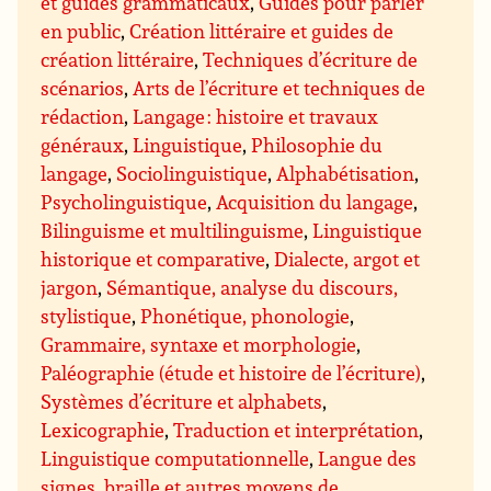
et guides grammaticaux
,
Guides pour parler
en public
,
Création littéraire et guides de
création littéraire
,
Techniques d’écriture de
scénarios
,
Arts de l’écriture et techniques de
rédaction
,
Langage : histoire et travaux
généraux
,
Linguistique
,
Philosophie du
langage
,
Sociolinguistique
,
Alphabétisation
,
Psycholinguistique
,
Acquisition du langage
,
Bilinguisme et multilinguisme
,
Linguistique
historique et comparative
,
Dialecte, argot et
jargon
,
Sémantique, analyse du discours,
stylistique
,
Phonétique, phonologie
,
Grammaire, syntaxe et morphologie
,
Paléographie (étude et histoire de l’écriture)
,
Systèmes d’écriture et alphabets
,
Lexicographie
,
Traduction et interprétation
,
Linguistique computationnelle
,
Langue des
signes, braille et autres moyens de