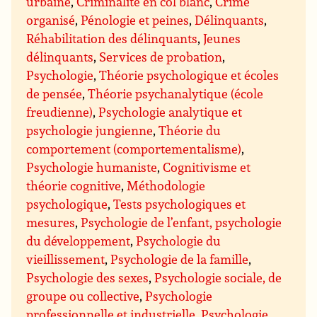
urbaine
,
Criminalité en col blanc
,
Crime
organisé
,
Pénologie et peines
,
Délinquants
,
Réhabilitation des délinquants
,
Jeunes
délinquants
,
Services de probation
,
Psychologie
,
Théorie psychologique et écoles
de pensée
,
Théorie psychanalytique (école
freudienne)
,
Psychologie analytique et
psychologie jungienne
,
Théorie du
comportement (comportementalisme)
,
Psychologie humaniste
,
Cognitivisme et
théorie cognitive
,
Méthodologie
psychologique
,
Tests psychologiques et
mesures
,
Psychologie de l’enfant, psychologie
du développement
,
Psychologie du
vieillissement
,
Psychologie de la famille
,
Psychologie des sexes
,
Psychologie sociale, de
groupe ou collective
,
Psychologie
professionnelle et industrielle
,
Psychologie