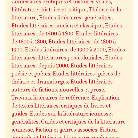
Confessions érotiques et histoires vraies
,
Littérature : histoire et critique
,
Théorie de la
littérature
,
Etudes littéraires : généralités
,
Etudes littéraires : ancien et classique
,
Etudes
littéraires : de 1400 à 1600
,
Etudes littéraires :
de 1600 à 1800
,
Etudes littéraires : de 1800 à
1900
,
Etudes littéraires : de 1900 à 2000
,
Etudes
littéraires : littératures postcoloniales
,
Etudes
littéraires : depuis 2000
,
Etudes littéraires :
poésie et poètes
,
Etudes littéraires : pièces de
théâtre et dramaturges
,
Etudes littéraires :
auteurs de fictions, nouvelles et prose
,
Travaux littéraires de référence
,
Explication
de textes littéraires, critiques de livres et
guides
,
Etudes sur la littérature jeunesse :
généralités
,
Guides et critiques de la littérature
jeunesse
,
Fiction et genres associés
,
Fiction :
générale et littéraire
,
Littérature moderne et