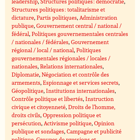
leadership
,
Structures politiques : démocratie
,
Structures politiques : totalitarisme et
dictature
,
Partis politiques
,
Administration
publique
,
Gouvernement central / national /
fédéral
,
Politiques gouvernementales centrales
/ nationales / fédérales
,
Gouvernement
régional / local / national
,
Politiques
gouvernementales régionales / locales /
nationales
,
Relations internationales
,
Diplomatie
,
Négociation et contrôle des
armements
,
Espionnage et services secrets
,
Géopolitique
,
Institutions internationales
,
Contrôle politique et libertés
,
Instruction
civique et citoyenneté
,
Droits de l’homme,
droits civils
,
Oppression politique et
persécution
,
Activisme politique
,
Opinion
publique et sondages
,
Campagne et publicité
politique
,
Groupes de pressions et