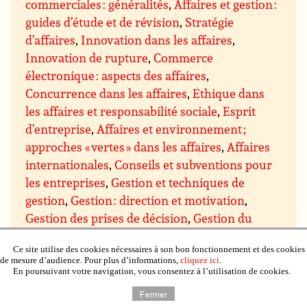
commerciales : généralités
,
Affaires et gestion :
guides d’étude et de révision
,
Stratégie
d’affaires
,
Innovation dans les affaires
,
Innovation de rupture
,
Commerce
électronique : aspects des affaires
,
Concurrence dans les affaires
,
Ethique dans
les affaires et responsabilité sociale
,
Esprit
d’entreprise
,
Affaires et environnement ;
approches « vertes » dans les affaires
,
Affaires
internationales
,
Conseils et subventions pour
les entreprises
,
Gestion et techniques de
gestion
,
Gestion : direction et motivation
,
Gestion des prises de décision
,
Gestion du
savoir
,
Gestion des projets
,
Assurance qualité
Ce site utilise des cookies nécessaires à son bon fonctionnement et des cookies
et qualité totale
,
Gestion du temps
,
Gestion de
de mesure d’audience. Pour plus d’informations,
cliquez ici
.
domaines particuliers
,
Gestion budgétaire et
En poursuivant votre navigation, vous consentez à l’utilisation de cookies.
financière
,
Gestion du personnel et des
Fermer