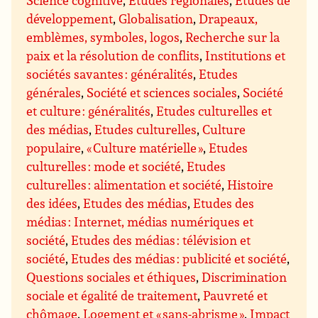
Science cognitive
,
Etudes régionales
,
Etudes de
développement
,
Globalisation
,
Drapeaux,
emblèmes, symboles, logos
,
Recherche sur la
paix et la résolution de conflits
,
Institutions et
sociétés savantes : généralités
,
Etudes
générales
,
Société et sciences sociales
,
Société
et culture : généralités
,
Etudes culturelles et
des médias
,
Etudes culturelles
,
Culture
populaire
,
« Culture matérielle »
,
Etudes
culturelles : mode et société
,
Etudes
culturelles : alimentation et société
,
Histoire
des idées
,
Etudes des médias
,
Etudes des
médias : Internet, médias numériques et
société
,
Etudes des médias : télévision et
société
,
Etudes des médias : publicité et société
,
Questions sociales et éthiques
,
Discrimination
sociale et égalité de traitement
,
Pauvreté et
chômage
,
Logement et « sans-abrisme »
,
Impact