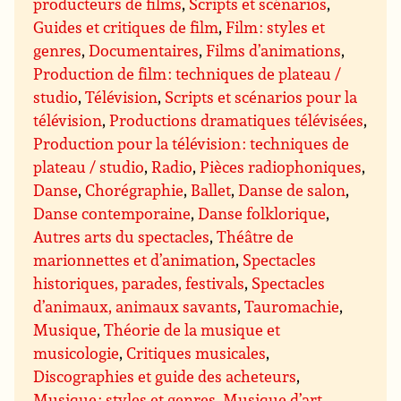
producteurs de films
,
Scripts et scénarios
,
Guides et critiques de film
,
Film : styles et
genres
,
Documentaires
,
Films d’animations
,
Production de film : techniques de plateau /
studio
,
Télévision
,
Scripts et scénarios pour la
télévision
,
Productions dramatiques télévisées
,
Production pour la télévision : techniques de
plateau / studio
,
Radio
,
Pièces radiophoniques
,
Danse
,
Chorégraphie
,
Ballet
,
Danse de salon
,
Danse contemporaine
,
Danse folklorique
,
Autres arts du spectacles
,
Théâtre de
marionnettes et d’animation
,
Spectacles
historiques, parades, festivals
,
Spectacles
d’animaux, animaux savants
,
Tauromachie
,
Musique
,
Théorie de la musique et
musicologie
,
Critiques musicales
,
Discographies et guide des acheteurs
,
Musique : styles et genres
,
Musique d’art,