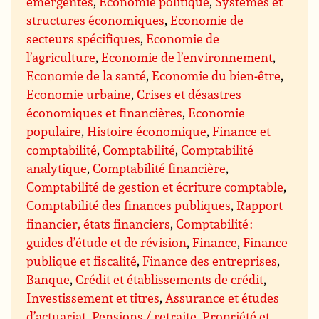
émergentes
,
Economie politique
,
Systèmes et
structures économiques
,
Economie de
secteurs spécifiques
,
Economie de
l’agriculture
,
Economie de l’environnement
,
Economie de la santé
,
Economie du bien-être
,
Economie urbaine
,
Crises et désastres
économiques et financières
,
Economie
populaire
,
Histoire économique
,
Finance et
comptabilité
,
Comptabilité
,
Comptabilité
analytique
,
Comptabilité financière
,
Comptabilité de gestion et écriture comptable
,
Comptabilité des finances publiques
,
Rapport
financier, états financiers
,
Comptabilité :
guides d’étude et de révision
,
Finance
,
Finance
publique et fiscalité
,
Finance des entreprises
,
Banque
,
Crédit et établissements de crédit
,
Investissement et titres
,
Assurance et études
d’actuariat
,
Pensions / retraite
,
Propriété et