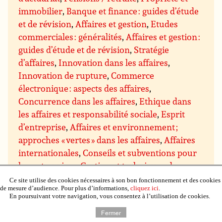
immobilier
,
Banque et finance : guides d’étude
et de révision
,
Affaires et gestion
,
Etudes
commerciales : généralités
,
Affaires et gestion :
guides d’étude et de révision
,
Stratégie
d’affaires
,
Innovation dans les affaires
,
Innovation de rupture
,
Commerce
électronique : aspects des affaires
,
Concurrence dans les affaires
,
Ethique dans
les affaires et responsabilité sociale
,
Esprit
d’entreprise
,
Affaires et environnement ;
approches « vertes » dans les affaires
,
Affaires
internationales
,
Conseils et subventions pour
les entreprises
,
Gestion et techniques de
gestion
,
Gestion : direction et motivation
,
Ce site utilise des cookies nécessaires à son bon fonctionnement et des cookies
de mesure d’audience. Pour plus d’informations,
cliquez ici
.
Gestion des prises de décision
,
Gestion du
En poursuivant votre navigation, vous consentez à l’utilisation de cookies.
savoir
,
Gestion des projets
,
Assurance qualité
Fermer
et qualité totale
,
Gestion du temps
,
Gestion de