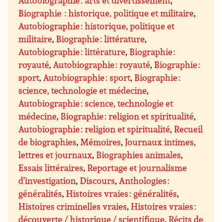
Autobiographie : arts et divertissement
,
Biographie : historique, politique et militaire
,
Autobiographie : historique, politique et
militaire
,
Biographie : littérature
,
Autobiographie : littérature
,
Biographie :
royauté
,
Autobiographie : royauté
,
Biographie :
sport
,
Autobiographie : sport
,
Biographie :
science, technologie et médecine
,
Autobiographie : science, technologie et
médecine
,
Biographie : religion et spiritualité
,
Autobiographie : religion et spiritualité
,
Recueil
de biographies
,
Mémoires
,
Journaux intimes,
lettres et journaux
,
Biographies animales
,
Essais littéraires
,
Reportage et journalisme
d’investigation
,
Discours
,
Anthologies :
généralités
,
Histoires vraies : généralités
,
Histoires criminelles vraies
,
Histoires vraies :
découverte / historique / scientifique
,
Récits de