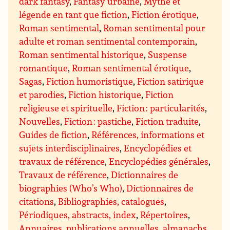
dark fantasy
,
Fantasy urbaine
,
Mythe et
légende en tant que fiction
,
Fiction érotique
,
Roman sentimental
,
Roman sentimental pour
adulte et roman sentimental contemporain
,
Roman sentimental historique
,
Suspense
romantique
,
Roman sentimental érotique
,
Sagas
,
Fiction humoristique
,
Fiction satirique
et parodies
,
Fiction historique
,
Fiction
religieuse et spirituelle
,
Fiction : particularités
,
Nouvelles
,
Fiction : pastiche
,
Fiction traduite
,
Guides de fiction
,
Références, informations et
sujets interdisciplinaires
,
Encyclopédies et
travaux de référence
,
Encyclopédies générales
,
Travaux de référence
,
Dictionnaires de
biographies (Who’s Who)
,
Dictionnaires de
citations
,
Bibliographies, catalogues
,
Périodiques, abstracts, index
,
Répertoires
,
Annuaires, publications annuelles, almanachs
,