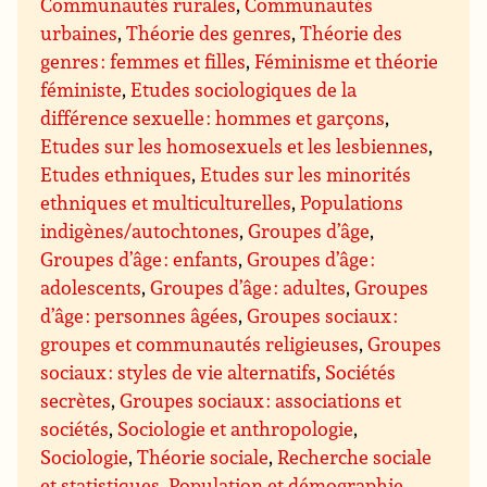
Communautés rurales
,
Communautés
urbaines
,
Théorie des genres
,
Théorie des
genres : femmes et filles
,
Féminisme et théorie
féministe
,
Etudes sociologiques de la
différence sexuelle : hommes et garçons
,
Etudes sur les homosexuels et les lesbiennes
,
Etudes ethniques
,
Etudes sur les minorités
ethniques et multiculturelles
,
Populations
indigènes/autochtones
,
Groupes d’âge
,
Groupes d’âge : enfants
,
Groupes d’âge :
adolescents
,
Groupes d’âge : adultes
,
Groupes
d’âge : personnes âgées
,
Groupes sociaux :
groupes et communautés religieuses
,
Groupes
sociaux : styles de vie alternatifs
,
Sociétés
secrètes
,
Groupes sociaux : associations et
sociétés
,
Sociologie et anthropologie
,
Sociologie
,
Théorie sociale
,
Recherche sociale
et statistiques
,
Population et démographie
,