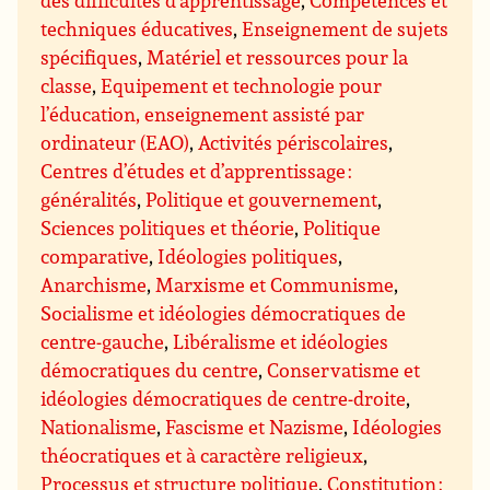
des difficultés d’apprentissage
,
Compétences et
techniques éducatives
,
Enseignement de sujets
spécifiques
,
Matériel et ressources pour la
classe
,
Equipement et technologie pour
l’éducation, enseignement assisté par
ordinateur (EAO)
,
Activités périscolaires
,
Centres d’études et d’apprentissage :
généralités
,
Politique et gouvernement
,
Sciences politiques et théorie
,
Politique
comparative
,
Idéologies politiques
,
Anarchisme
,
Marxisme et Communisme
,
Socialisme et idéologies démocratiques de
centre-gauche
,
Libéralisme et idéologies
démocratiques du centre
,
Conservatisme et
idéologies démocratiques de centre-droite
,
Nationalisme
,
Fascisme et Nazisme
,
Idéologies
théocratiques et à caractère religieux
,
Processus et structure politique
,
Constitution :