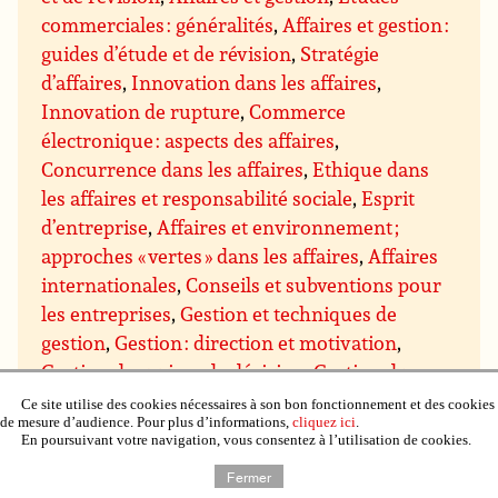
commerciales : généralités
,
Affaires et gestion :
guides d’étude et de révision
,
Stratégie
d’affaires
,
Innovation dans les affaires
,
Innovation de rupture
,
Commerce
électronique : aspects des affaires
,
Concurrence dans les affaires
,
Ethique dans
les affaires et responsabilité sociale
,
Esprit
d’entreprise
,
Affaires et environnement ;
approches « vertes » dans les affaires
,
Affaires
internationales
,
Conseils et subventions pour
les entreprises
,
Gestion et techniques de
gestion
,
Gestion : direction et motivation
,
Gestion des prises de décision
,
Gestion du
savoir
,
Gestion des projets
,
Assurance qualité
Ce site utilise des cookies nécessaires à son bon fonctionnement et des cookies
de mesure d’audience. Pour plus d’informations,
cliquez ici
.
et qualité totale
,
Gestion du temps
,
Gestion de
En poursuivant votre navigation, vous consentez à l’utilisation de cookies.
domaines particuliers
,
Gestion budgétaire et
Fermer
financière
,
Gestion du personnel et des