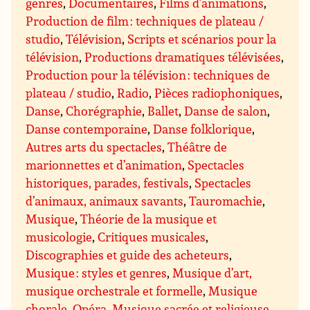
genres
,
Documentaires
,
Films d’animations
,
Production de film : techniques de plateau /
studio
,
Télévision
,
Scripts et scénarios pour la
télévision
,
Productions dramatiques télévisées
,
Production pour la télévision : techniques de
plateau / studio
,
Radio
,
Pièces radiophoniques
,
Danse
,
Chorégraphie
,
Ballet
,
Danse de salon
,
Danse contemporaine
,
Danse folklorique
,
Autres arts du spectacles
,
Théâtre de
marionnettes et d’animation
,
Spectacles
historiques, parades, festivals
,
Spectacles
d’animaux, animaux savants
,
Tauromachie
,
Musique
,
Théorie de la musique et
musicologie
,
Critiques musicales
,
Discographies et guide des acheteurs
,
Musique : styles et genres
,
Musique d’art,
musique orchestrale et formelle
,
Musique
chorale
,
Opéra
,
Musique sacrée et religieuse
,