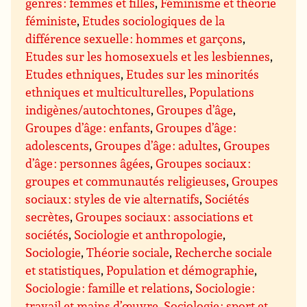
genres : femmes et filles
,
Féminisme et théorie
féministe
,
Etudes sociologiques de la
différence sexuelle : hommes et garçons
,
Etudes sur les homosexuels et les lesbiennes
,
Etudes ethniques
,
Etudes sur les minorités
ethniques et multiculturelles
,
Populations
indigènes/autochtones
,
Groupes d’âge
,
Groupes d’âge : enfants
,
Groupes d’âge :
adolescents
,
Groupes d’âge : adultes
,
Groupes
d’âge : personnes âgées
,
Groupes sociaux :
groupes et communautés religieuses
,
Groupes
sociaux : styles de vie alternatifs
,
Sociétés
secrètes
,
Groupes sociaux : associations et
sociétés
,
Sociologie et anthropologie
,
Sociologie
,
Théorie sociale
,
Recherche sociale
et statistiques
,
Population et démographie
,
Sociologie : famille et relations
,
Sociologie :
travail et mains d’œuvre
,
Sociologie : sport et