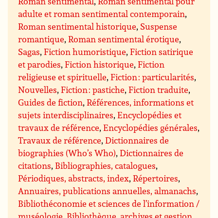
Roman sentimental
,
Roman sentimental pour
adulte et roman sentimental contemporain
,
Roman sentimental historique
,
Suspense
romantique
,
Roman sentimental érotique
,
Sagas
,
Fiction humoristique
,
Fiction satirique
et parodies
,
Fiction historique
,
Fiction
religieuse et spirituelle
,
Fiction : particularités
,
Nouvelles
,
Fiction : pastiche
,
Fiction traduite
,
Guides de fiction
,
Références, informations et
sujets interdisciplinaires
,
Encyclopédies et
travaux de référence
,
Encyclopédies générales
,
Travaux de référence
,
Dictionnaires de
biographies (Who’s Who)
,
Dictionnaires de
citations
,
Bibliographies, catalogues
,
Périodiques, abstracts, index
,
Répertoires
,
Annuaires, publications annuelles, almanachs
,
Bibliothéconomie et sciences de l’information /
muséologie
,
Bibliothèque, archives et gestion