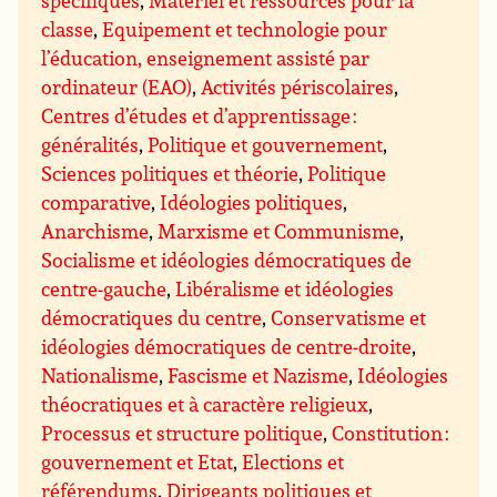
spécifiques
,
Matériel et ressources pour la
classe
,
Equipement et technologie pour
l’éducation, enseignement assisté par
ordinateur (EAO)
,
Activités périscolaires
,
Centres d’études et d’apprentissage :
généralités
,
Politique et gouvernement
,
Sciences politiques et théorie
,
Politique
comparative
,
Idéologies politiques
,
Anarchisme
,
Marxisme et Communisme
,
Socialisme et idéologies démocratiques de
centre-gauche
,
Libéralisme et idéologies
démocratiques du centre
,
Conservatisme et
idéologies démocratiques de centre-droite
,
Nationalisme
,
Fascisme et Nazisme
,
Idéologies
théocratiques et à caractère religieux
,
Processus et structure politique
,
Constitution :
gouvernement et Etat
,
Elections et
référendums
,
Dirigeants politiques et