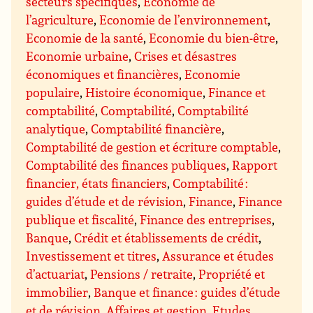
secteurs spécifiques
,
Economie de
l’agriculture
,
Economie de l’environnement
,
Economie de la santé
,
Economie du bien-être
,
Economie urbaine
,
Crises et désastres
économiques et financières
,
Economie
populaire
,
Histoire économique
,
Finance et
comptabilité
,
Comptabilité
,
Comptabilité
analytique
,
Comptabilité financière
,
Comptabilité de gestion et écriture comptable
,
Comptabilité des finances publiques
,
Rapport
financier, états financiers
,
Comptabilité :
guides d’étude et de révision
,
Finance
,
Finance
publique et fiscalité
,
Finance des entreprises
,
Banque
,
Crédit et établissements de crédit
,
Investissement et titres
,
Assurance et études
d’actuariat
,
Pensions / retraite
,
Propriété et
immobilier
,
Banque et finance : guides d’étude
et de révision
,
Affaires et gestion
,
Etudes