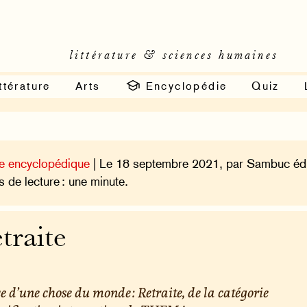
littérature & sciences humaines
ttérature
Arts
Encyclopédie
Quiz
e encyclopédique
| Le 18 septembre 2021, par Sambuc édi
 de lecture : une minute.
traite
e d’une chose du monde : Retraite, de la catégorie