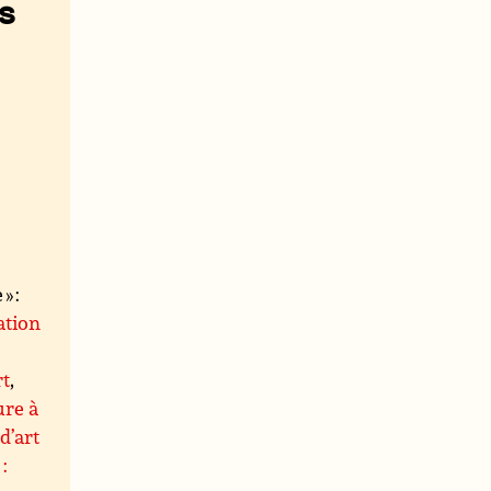
s
» :
ation
rt
,
ure à
d’art
: