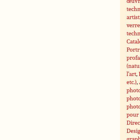
œuvre
techn
artis
verre
techn
Catal
Portr
profa
(natu
l’art
,
etc.)
,
phot
photo
photo
pour 
Direc
Desi
graph