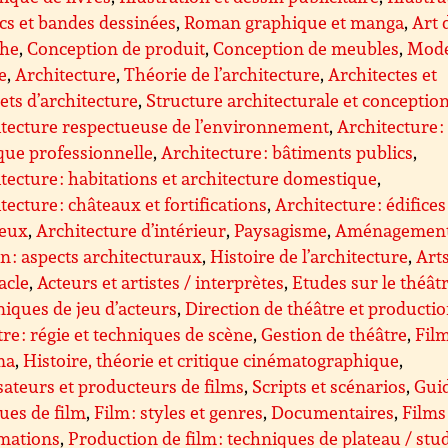
s et bandes dessinées
,
Roman graphique et manga
,
Art 
che
,
Conception de produit
,
Conception de meubles
,
Mode
le
,
Architecture
,
Théorie de l’architecture
,
Architectes et
ets d’architecture
,
Structure architecturale et conceptio
tecture respectueuse de l’environnement
,
Architecture :
que professionnelle
,
Architecture : bâtiments publics
,
tecture : habitations et architecture domestique
,
tecture : châteaux et fortifications
,
Architecture : édifices
ieux
,
Architecture d’intérieur
,
Paysagisme
,
Aménagemen
n : aspects architecturaux
,
Histoire de l’architecture
,
Art
acle
,
Acteurs et artistes / interprètes
,
Etudes sur le théât
iques de jeu d’acteurs
,
Direction de théâtre et producti
re : régie et techniques de scène
,
Gestion de théâtre
,
Film
ma
,
Histoire, théorie et critique cinématographique
,
sateurs et producteurs de films
,
Scripts et scénarios
,
Guid
ques de film
,
Film : styles et genres
,
Documentaires
,
Films
imations
,
Production de film : techniques de plateau / stu