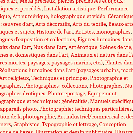
s d’art
,
Métal précieux, pierres précieuses et bijoux :
iques et procédés
,
Installation artistique
,
Performance
tique
,
Art numérique, holographique et vidéo
,
Céramique
 : œuvres d’art
,
Arts décoratifs
,
Arts du textile
,
Beaux-arts
iques et sujets
,
Histoire de l’art
,
Artistes, monographies
,
ogues d’exposition et collections
,
Figures humaines dans 
aits dans l’art
,
Nus dans l’art
,
Art érotique
,
Scènes de vie,
nes et domestiques dans l’art
,
Animaux et nature dans l’
res mortes, paysages, paysages marins, etc.)
,
Plantes dan
Réalisations humaines dans l’art (paysages urbains, mac
Art religieux
,
Techniques et principes
,
Photographie et
ographies
,
Photographies : collections
,
Photographes
,
Nus
graphies érotiques
,
Photoreportage
,
Equipement
graphique et techniques : généralités
,
Manuels spécifiq
appareils photo
,
Photographie : techniques particulières
tion de la photographie
,
Art industriel/commercial et de
gners
,
Graphisme
,
Typographie et lettrage
,
Conception
ique de livres
,
Illustration et dessin publicitaire
,
Illustra