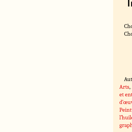
Cho
Cho
Aut
Arts
,
et en
d’œuv
Peint
l’huil
grap