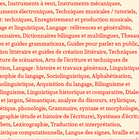
ées
,
Instruments à vent
,
Instruments mécaniques
,
ruments électroniques
,
Techniques musicales / tutoriels
,
 : techniques
,
Enregistrement et production musicale
,
ge et linguistique
,
Langage : références et généralités
,
onnaires
,
Dictionnaires bilingues et multilingues
,
Thesau
es et guides grammaticaux
,
Guides pour parler en public
ion littéraire et guides de création littéraire
,
Techniques
iture de scénarios
,
Arts de l’écriture et techniques de
tion
,
Langage : histoire et travaux généraux
,
Linguistiqu
sophie du langage
,
Sociolinguistique
,
Alphabétisation
,
olinguistique
,
Acquisition du langage
,
Bilinguisme et
ilinguisme
,
Linguistique historique et comparative
,
Diale
 et jargon
,
Sémantique, analyse du discours, stylistique
,
étique, phonologie
,
Grammaire, syntaxe et morphologie
graphie (étude et histoire de l’écriture)
,
Systèmes d’écrit
abets
,
Lexicographie
,
Traduction et interprétation
,
istique computationnelle
,
Langue des signes, braille et 