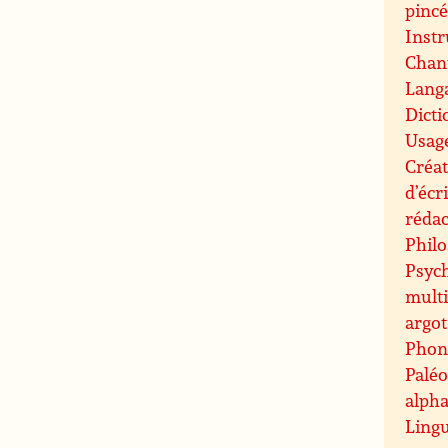
pinc
Inst
Chant
Langa
Dicti
Usag
Créat
d’écr
rédac
Philo
Psych
mult
argot
Phon
Paléo
alph
Lingu