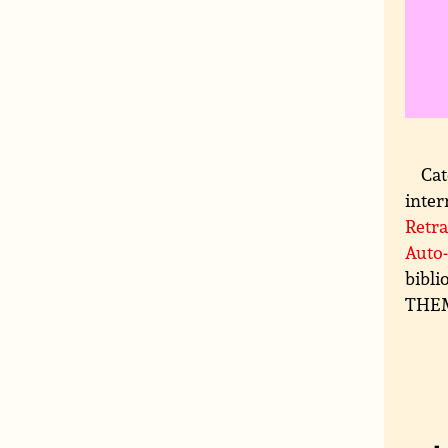
Cat
inter
Retra
Auto-
bibli
THEMA