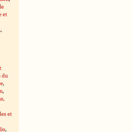
de
 et
n
,
t
s du
re
,
on
,
s,
es et
dio
,