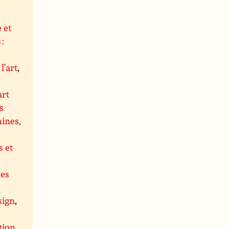
 et
 :
l’art
,
art
s
hines,
 et
ues
,
sign
,
tion
,