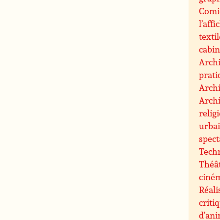
Comic
l’affi
texti
cabin
Archi
prati
Archi
Archi
relig
urbai
spect
Techn
Théât
ciné
Réali
criti
d’an