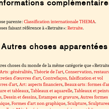
Informations complémentaire
se parente :
Classification internationale THEMA
.
ses faisant référence à « Retraite » :
Retraite
.
Autres choses apparentées
res choses du monde de la même catégorie que « Retraite 
Arts : généralités
,
Théorie de l’art
,
Conservation, restaur
tretien d’œuvres d’art
,
Contrefaçon, falsification et vol
res d’art
,
Art : aspects financiers
,
Beaux-arts : formes d’a
ure et tableaux
,
Tableaux et aquarelle
,
Tableaux et peint
e
,
Dessin et dessins
,
Estampes et gravure
,
Autres formes 
hique
,
Formes d’art non graphique
,
Sculpture
,
Sculptures 