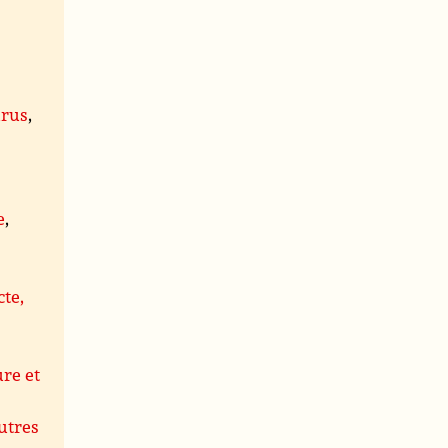
rus
,
,
e
,
cte,
,
ure et
autres