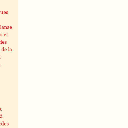
s
ques
Danse
s et
les
 de la
t
,
s
,
 à
rdes