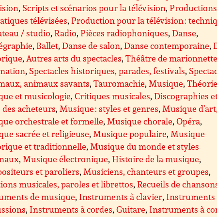
ision
,
Scripts et scénarios pour la télévision
,
Production
tiques télévisées
,
Production pour la télévision : techni
ateau / studio
,
Radio
,
Pièces radiophoniques
,
Danse
,
égraphie
,
Ballet
,
Danse de salon
,
Danse contemporaine
,
orique
,
Autres arts du spectacles
,
Théâtre de marionnette
imation
,
Spectacles historiques, parades, festivals
,
Spectac
imaux, animaux savants
,
Tauromachie
,
Musique
,
Théorie
que et musicologie
,
Critiques musicales
,
Discographies e
 des acheteurs
,
Musique : styles et genres
,
Musique d’art
ue orchestrale et formelle
,
Musique chorale
,
Opéra
,
ue sacrée et religieuse
,
Musique populaire
,
Musique
orique et traditionnelle
,
Musique du monde et styles
onaux
,
Musique électronique
,
Histoire de la musique
,
siteurs et paroliers
,
Musiciens, chanteurs et groupes
,
tions musicales, paroles et librettos
,
Recueils de chanson
ruments de musique
,
Instruments à clavier
,
Instruments
ussions
,
Instruments à cordes
,
Guitare
,
Instruments à co