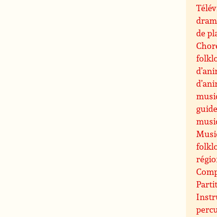
Télév
drama
de pl
Chor
folkl
d’an
d’an
musi
guide
musiq
Musiq
folkl
régi
Compo
Parti
Inst
perc