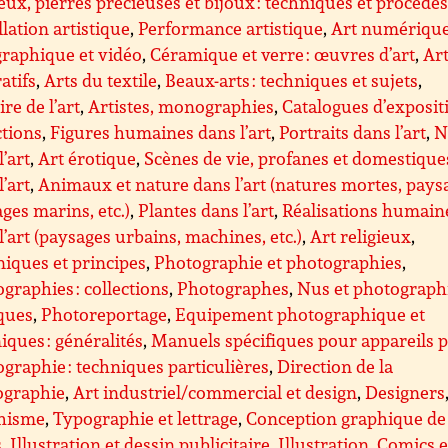
eux, pierres précieuses et bijoux : techniques et procédé
llation artistique
,
Performance artistique
,
Art numérique
raphique et vidéo
,
Céramique et verre : œuvres d’art
,
Ar
atifs
,
Arts du textile
,
Beaux-arts : techniques et sujets
,
ire de l’art
,
Artistes, monographies
,
Catalogues d’exposit
ctions
,
Figures humaines dans l’art
,
Portraits dans l’art
,
N
l’art
,
Art érotique
,
Scènes de vie, profanes et domestique
l’art
,
Animaux et nature dans l’art (natures mortes, pays
ges marins, etc.)
,
Plantes dans l’art
,
Réalisations humain
l’art (paysages urbains, machines, etc.)
,
Art religieux
,
iques et principes
,
Photographie et photographies
,
graphies : collections
,
Photographes
,
Nus et photograph
ques
,
Photoreportage
,
Equipement photographique et
iques : généralités
,
Manuels spécifiques pour appareils 
graphie : techniques particulières
,
Direction de la
ographie
,
Art industriel/commercial et design
,
Designers
hisme
,
Typographie et lettrage
,
Conception graphique de
s
,
Illustration et dessin publicitaire
,
Illustration
,
Comics e