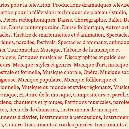
rios pour la télévision
,
Productions dramatiques télévis
ction pour la télévision : techniques de plateau / studio
,
o
,
Pièces radiophoniques
,
Danse
,
Chorégraphie
,
Ballet
,
D
lon
,
Danse contemporaine
,
Danse folklorique
,
Autres art
acles
,
Théâtre de marionnettes et d’animation
,
Spectacle
riques, parades, festivals
,
Spectacles d’animaux, animau
nts
,
Tauromachie
,
Musique
,
Théorie de la musique et
cologie
,
Critiques musicales
,
Discographies et guide des
teurs
,
Musique : styles et genres
,
Musique d’art, musique
strale et formelle
,
Musique chorale
,
Opéra
,
Musique sac
ligieuse
,
Musique populaire
,
Musique folklorique et
tionnelle
,
Musique du monde et styles régionaux
,
Musiq
ronique
,
Histoire de la musique
,
Compositeurs et parolie
iens, chanteurs et groupes
,
Partitions musicales, parole
ttos
,
Recueils de chansons
,
Instruments de musique
,
uments à clavier
,
Instruments à percussions
,
Instrument
es
,
Guitare
,
Instruments à cordes pincées
,
Instruments à