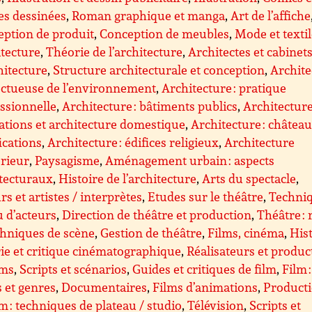
es dessinées
,
Roman graphique et manga
,
Art de l’affiche
ption de produit
,
Conception de meubles
,
Mode et texti
tecture
,
Théorie de l’architecture
,
Architectes et cabinet
hitecture
,
Structure architecturale et conception
,
Archite
ectueuse de l’environnement
,
Architecture : pratique
ssionnelle
,
Architecture : bâtiments publics
,
Architecture
ations et architecture domestique
,
Architecture : château
fications
,
Architecture : édifices religieux
,
Architecture
érieur
,
Paysagisme
,
Aménagement urbain : aspects
tecturaux
,
Histoire de l’architecture
,
Arts du spectacle
,
rs et artistes / interprètes
,
Etudes sur le théâtre
,
Techni
u d’acteurs
,
Direction de théâtre et production
,
Théâtre : 
chniques de scène
,
Gestion de théâtre
,
Films, cinéma
,
Hist
ie et critique cinématographique
,
Réalisateurs et produc
lms
,
Scripts et scénarios
,
Guides et critiques de film
,
Film :
s et genres
,
Documentaires
,
Films d’animations
,
Product
lm : techniques de plateau / studio
,
Télévision
,
Scripts et