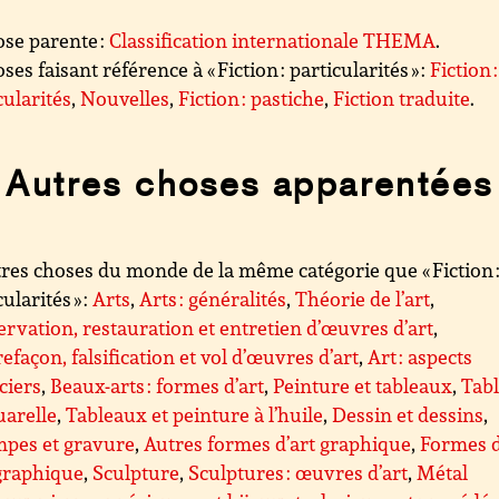
se parente :
Classification internationale THEMA
.
ses faisant référence à « Fiction : particularités » :
Fiction :
cularités
,
Nouvelles
,
Fiction : pastiche
,
Fiction traduite
.
Autres choses apparentées
res choses du monde de la même catégorie que « Fiction 
ularités » :
Arts
,
Arts : généralités
,
Théorie de l’art
,
rvation, restauration et entretien d’œuvres d’art
,
efaçon, falsification et vol d’œuvres d’art
,
Art : aspects
ciers
,
Beaux-arts : formes d’art
,
Peinture et tableaux
,
Tab
uarelle
,
Tableaux et peinture à l’huile
,
Dessin et dessins
,
mpes et gravure
,
Autres formes d’art graphique
,
Formes d
graphique
,
Sculpture
,
Sculptures : œuvres d’art
,
Métal