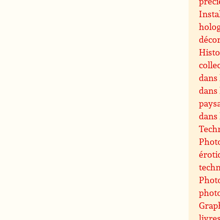
préci
Insta
holog
décor
Histo
colle
dans 
dans 
paysa
dans 
Techn
Photo
éroti
techn
Photo
phot
Grap
livre