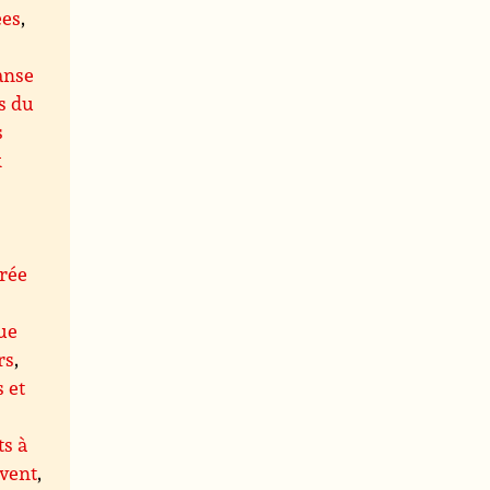
ées
,
anse
s du
s
x
rée
ue
rs
,
s et
s à
 vent
,