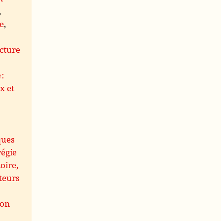
,
le
,
s
cture
 :
x et
ques
régie
oire,
teurs
ion