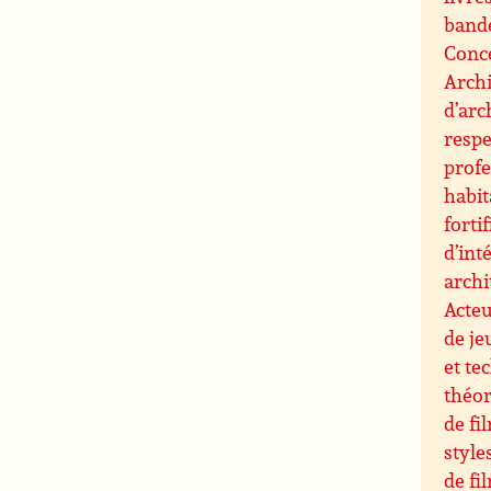
band
Conce
Archi
d’arc
resp
profe
habit
forti
d’int
archi
Acteu
de je
et te
théor
de fi
style
de fi