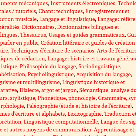
ruments mécaniques
,
Instruments électroniques
,
Techni
ales / tutoriels
,
Chant : techniques
,
Enregistrement et
uction musicale
,
Langage et linguistique
,
Langage : référ
néralités
,
Dictionnaires
,
Dictionnaires bilingues et
lingues
,
Thesaurus
,
Usages et guides grammaticaux
,
Gui
parler en public
,
Création littéraire et guides de création
aire
,
Techniques d’écriture de scénarios
,
Arts de l’écritur
iques de rédaction
,
Langage : histoire et travaux généra
istique
,
Philosophie du langage
,
Sociolinguistique
,
bétisation
,
Psycholinguistique
,
Acquisition du langage
,
guisme et multilinguisme
,
Linguistique historique et
arative
,
Dialecte, argot et jargon
,
Sémantique, analyse d
urs, stylistique
,
Phonétique, phonologie
,
Grammaire, sy
orphologie
,
Paléographie (étude et histoire de l’écriture)
,
mes d’écriture et alphabets
,
Lexicographie
,
Traduction e
prétation
,
Linguistique computationnelle
,
Langue des sig
le et autres moyens de communication
,
Apprentissage et