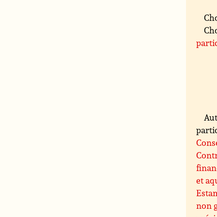
Cho
Cho
parti
Aut
partic
Conse
Contr
finan
et aq
Esta
non 