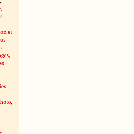
s
,
,
ts
ion et
us
s
ages,
es
ies
photo
,
,
t