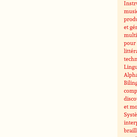
Inst
music
prod
et gé
multi
pour 
littér
techn
Lingu
Alpha
Bilin
comp
disco
et m
Systè
inter
brail