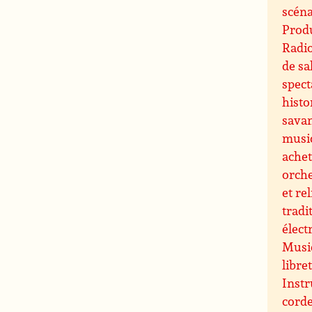
scéna
Produ
Radi
de sa
spect
histo
sava
musi
ache
orche
et re
tradi
élect
Music
libre
Instr
cord