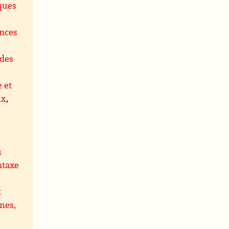
ques
ences
des
e et
ux
,
u
ntaxe
t
nes,