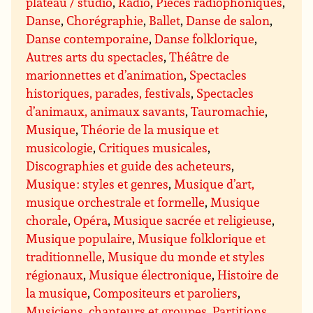
plateau / studio
,
Radio
,
Pièces radiophoniques
,
Danse
,
Chorégraphie
,
Ballet
,
Danse de salon
,
Danse contemporaine
,
Danse folklorique
,
Autres arts du spectacles
,
Théâtre de
marionnettes et d’animation
,
Spectacles
historiques, parades, festivals
,
Spectacles
d’animaux, animaux savants
,
Tauromachie
,
Musique
,
Théorie de la musique et
musicologie
,
Critiques musicales
,
Discographies et guide des acheteurs
,
Musique : styles et genres
,
Musique d’art,
musique orchestrale et formelle
,
Musique
chorale
,
Opéra
,
Musique sacrée et religieuse
,
Musique populaire
,
Musique folklorique et
traditionnelle
,
Musique du monde et styles
régionaux
,
Musique électronique
,
Histoire de
la musique
,
Compositeurs et paroliers
,
Musiciens, chanteurs et groupes
,
Partitions