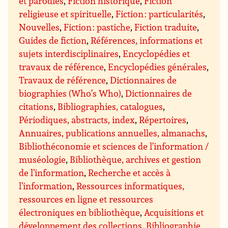
et parodies
,
Fiction historique
,
Fiction
religieuse et spirituelle
,
Fiction : particularités
,
Nouvelles
,
Fiction : pastiche
,
Fiction traduite
,
Guides de fiction
,
Références, informations et
sujets interdisciplinaires
,
Encyclopédies et
travaux de référence
,
Encyclopédies générales
,
Travaux de référence
,
Dictionnaires de
biographies (Who’s Who)
,
Dictionnaires de
citations
,
Bibliographies, catalogues
,
Périodiques, abstracts, index
,
Répertoires
,
Annuaires, publications annuelles, almanachs
,
Bibliothéconomie et sciences de l’information /
muséologie
,
Bibliothèque, archives et gestion
de l’information
,
Recherche et accès à
l’information
,
Ressources informatiques,
ressources en ligne et ressources
électroniques en bibliothèque
,
Acquisitions et
développement des collections
,
Bibliographie