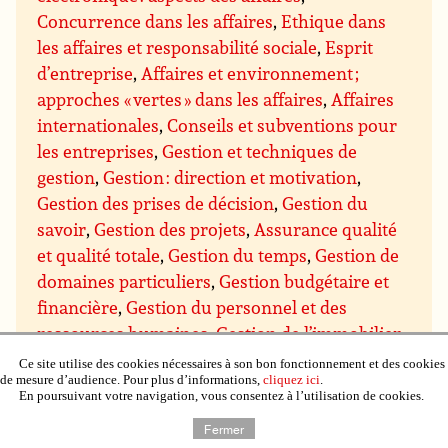
Concurrence dans les affaires
,
Ethique dans
les affaires et responsabilité sociale
,
Esprit
d’entreprise
,
Affaires et environnement ;
approches « vertes » dans les affaires
,
Affaires
internationales
,
Conseils et subventions pour
les entreprises
,
Gestion et techniques de
gestion
,
Gestion : direction et motivation
,
Gestion des prises de décision
,
Gestion du
savoir
,
Gestion des projets
,
Assurance qualité
et qualité totale
,
Gestion du temps
,
Gestion de
domaines particuliers
,
Gestion budgétaire et
financière
,
Gestion du personnel et des
ressources humaines
,
Gestion de l’immobilier,
de la propriété et du matériel
,
Gestion de la
Ce site utilise des cookies nécessaires à son bon fonctionnement et des cookies
de mesure d’audience. Pour plus d’informations,
cliquez ici
.
production et du contrôle qualité
,
Gestion de
En poursuivant votre navigation, vous consentez à l’utilisation de cookies.
recherche et développement (R & D)
,
Gestion
Fermer
des ventes et marketing
,
Gestion des achats et