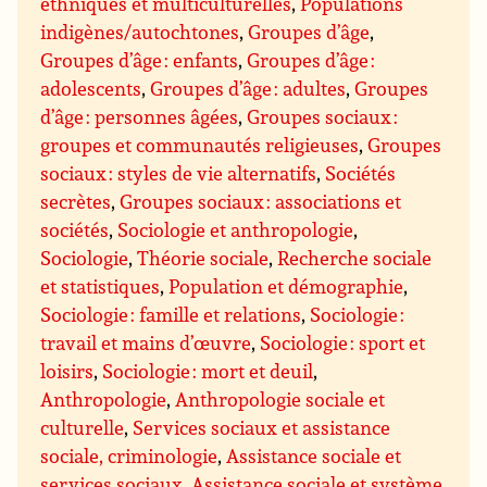
ethniques et multiculturelles
,
Populations
indigènes/autochtones
,
Groupes d’âge
,
Groupes d’âge : enfants
,
Groupes d’âge :
adolescents
,
Groupes d’âge : adultes
,
Groupes
d’âge : personnes âgées
,
Groupes sociaux :
groupes et communautés religieuses
,
Groupes
sociaux : styles de vie alternatifs
,
Sociétés
secrètes
,
Groupes sociaux : associations et
sociétés
,
Sociologie et anthropologie
,
Sociologie
,
Théorie sociale
,
Recherche sociale
et statistiques
,
Population et démographie
,
Sociologie : famille et relations
,
Sociologie :
travail et mains d’œuvre
,
Sociologie : sport et
loisirs
,
Sociologie : mort et deuil
,
Anthropologie
,
Anthropologie sociale et
culturelle
,
Services sociaux et assistance
sociale, criminologie
,
Assistance sociale et
services sociaux
,
Assistance sociale et système