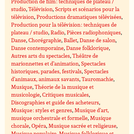
Production de film : techniques de plateau /
studio
,
Télévision
,
Scripts et scénarios pour la
télévision
,
Productions dramatiques télévisées
,
Production pour la télévision : techniques de
plateau / studio
,
Radio
,
Pièces radiophoniques
,
Danse
,
Chorégraphie
,
Ballet
,
Danse de salon
,
Danse contemporaine
,
Danse folklorique
,
Autres arts du spectacles
,
Théâtre de
marionnettes et d’animation
,
Spectacles
historiques, parades, festivals
,
Spectacles
d’animaux, animaux savants
,
Tauromachie
,
Musique
,
Théorie de la musique et
musicologie
,
Critiques musicales
,
Discographies et guide des acheteurs
,
Musique : styles et genres
,
Musique d’art,
musique orchestrale et formelle
,
Musique
chorale
,
Opéra
,
Musique sacrée et religieuse
,
Musique populaire
,
Musique folklorique et