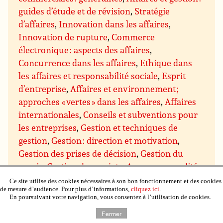
guides d’étude et de révision
,
Stratégie
d’affaires
,
Innovation dans les affaires
,
Innovation de rupture
,
Commerce
électronique : aspects des affaires
,
Concurrence dans les affaires
,
Ethique dans
les affaires et responsabilité sociale
,
Esprit
d’entreprise
,
Affaires et environnement ;
approches « vertes » dans les affaires
,
Affaires
internationales
,
Conseils et subventions pour
les entreprises
,
Gestion et techniques de
gestion
,
Gestion : direction et motivation
,
Gestion des prises de décision
,
Gestion du
savoir
,
Gestion des projets
,
Assurance qualité
et qualité totale
,
Gestion du temps
,
Gestion de
Ce site utilise des cookies nécessaires à son bon fonctionnement et des cookies
de mesure d’audience. Pour plus d’informations,
cliquez ici
.
domaines particuliers
,
Gestion budgétaire et
En poursuivant votre navigation, vous consentez à l’utilisation de cookies.
financière
,
Gestion du personnel et des
Fermer
ressources humaines
,
Gestion de l’immobilier,