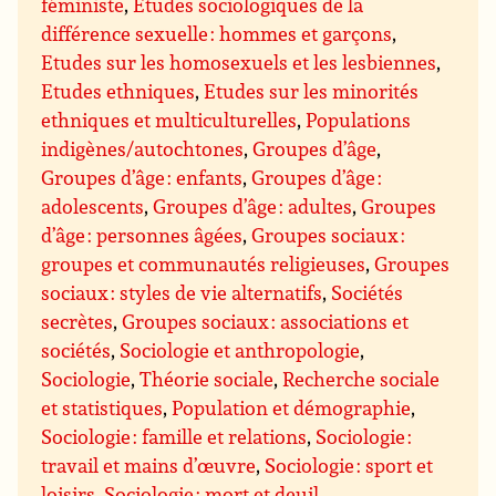
féministe
,
Etudes sociologiques de la
différence sexuelle : hommes et garçons
,
Etudes sur les homosexuels et les lesbiennes
,
Etudes ethniques
,
Etudes sur les minorités
ethniques et multiculturelles
,
Populations
indigènes/autochtones
,
Groupes d’âge
,
Groupes d’âge : enfants
,
Groupes d’âge :
adolescents
,
Groupes d’âge : adultes
,
Groupes
d’âge : personnes âgées
,
Groupes sociaux :
groupes et communautés religieuses
,
Groupes
sociaux : styles de vie alternatifs
,
Sociétés
secrètes
,
Groupes sociaux : associations et
sociétés
,
Sociologie et anthropologie
,
Sociologie
,
Théorie sociale
,
Recherche sociale
et statistiques
,
Population et démographie
,
Sociologie : famille et relations
,
Sociologie :
travail et mains d’œuvre
,
Sociologie : sport et
loisirs
,
Sociologie : mort et deuil
,