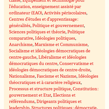
classe
,
Equipement et technologie pour
l’éducation, enseignement assisté par
ordinateur (EAO)
,
Activités périscolaires
,
Centres d’études et d’apprentissage :
généralités
,
Politique et gouvernement
,
Sciences politiques et théorie
,
Politique
comparative
,
Idéologies politiques
,
Anarchisme
,
Marxisme et Communisme
,
Socialisme et idéologies démocratiques de
centre-gauche
,
Libéralisme et idéologies
démocratiques du centre
,
Conservatisme et
idéologies démocratiques de centre-droite
,
Nationalisme
,
Fascisme et Nazisme
,
Idéologies
théocratiques et à caractère religieux
,
Processus et structure politique
,
Constitution :
gouvernement et Etat
,
Elections et
référendums
,
Dirigeants politiques et
leadership
,
Structures politiques : démocratie
,