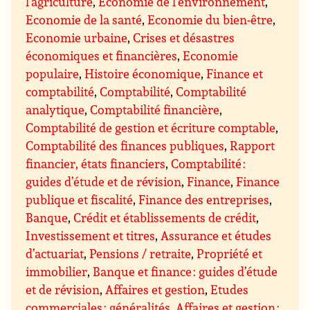
l’agriculture
,
Economie de l’environnement
,
Economie de la santé
,
Economie du bien-être
,
Economie urbaine
,
Crises et désastres
économiques et financières
,
Economie
populaire
,
Histoire économique
,
Finance et
comptabilité
,
Comptabilité
,
Comptabilité
analytique
,
Comptabilité financière
,
Comptabilité de gestion et écriture comptable
,
Comptabilité des finances publiques
,
Rapport
financier, états financiers
,
Comptabilité :
guides d’étude et de révision
,
Finance
,
Finance
publique et fiscalité
,
Finance des entreprises
,
Banque
,
Crédit et établissements de crédit
,
Investissement et titres
,
Assurance et études
d’actuariat
,
Pensions / retraite
,
Propriété et
immobilier
,
Banque et finance : guides d’étude
et de révision
,
Affaires et gestion
,
Etudes
commerciales : généralités
,
Affaires et gestion :