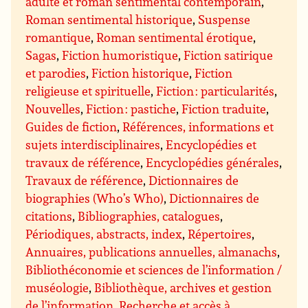
adulte et roman sentimental contemporain
,
Roman sentimental historique
,
Suspense
romantique
,
Roman sentimental érotique
,
Sagas
,
Fiction humoristique
,
Fiction satirique
et parodies
,
Fiction historique
,
Fiction
religieuse et spirituelle
,
Fiction : particularités
,
Nouvelles
,
Fiction : pastiche
,
Fiction traduite
,
Guides de fiction
,
Références, informations et
sujets interdisciplinaires
,
Encyclopédies et
travaux de référence
,
Encyclopédies générales
,
Travaux de référence
,
Dictionnaires de
biographies (Who’s Who)
,
Dictionnaires de
citations
,
Bibliographies, catalogues
,
Périodiques, abstracts, index
,
Répertoires
,
Annuaires, publications annuelles, almanachs
,
Bibliothéconomie et sciences de l’information /
muséologie
,
Bibliothèque, archives et gestion
de l’information
,
Recherche et accès à