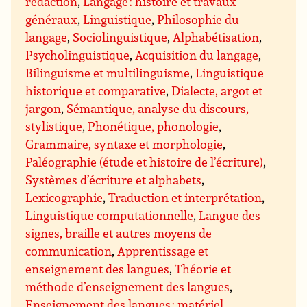
rédaction
,
Langage : histoire et travaux
généraux
,
Linguistique
,
Philosophie du
langage
,
Sociolinguistique
,
Alphabétisation
,
Psycholinguistique
,
Acquisition du langage
,
Bilinguisme et multilinguisme
,
Linguistique
historique et comparative
,
Dialecte, argot et
jargon
,
Sémantique, analyse du discours,
stylistique
,
Phonétique, phonologie
,
Grammaire, syntaxe et morphologie
,
Paléographie (étude et histoire de l’écriture)
,
Systèmes d’écriture et alphabets
,
Lexicographie
,
Traduction et interprétation
,
Linguistique computationnelle
,
Langue des
signes, braille et autres moyens de
communication
,
Apprentissage et
enseignement des langues
,
Théorie et
méthode d’enseignement des langues
,
Enseignement des langues : matériel