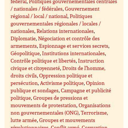
fédéral
,
Politiques gouvernementales centrales
/ nationales / fédérales
,
Gouvernement
régional / local / national
,
Politiques
gouvernementales régionales / locales /
nationales
,
Relations internationales
,
Diplomatie
,
Négociation et contrôle des
armements
,
Espionnage et services secrets
,
Géopolitique
,
Institutions internationales
,
Contrôle politique et libertés
,
Instruction
civique et citoyenneté
,
Droits de l’homme,
droits civils
,
Oppression politique et
persécution
,
Activisme politique
,
Opinion
publique et sondages
,
Campagne et publicité
politique
,
Groupes de pressions et
mouvements de protestation
,
Organisations
non gouvernementales (ONG)
,
Terrorisme,
lutte armée
,
Groupes et mouvements
révolutionnaires
,
Conflit armé
,
Corruption