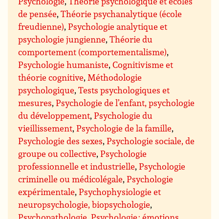
Psychologie
,
Théorie psychologique et écoles
de pensée
,
Théorie psychanalytique (école
freudienne)
,
Psychologie analytique et
psychologie jungienne
,
Théorie du
comportement (comportementalisme)
,
Psychologie humaniste
,
Cognitivisme et
théorie cognitive
,
Méthodologie
psychologique
,
Tests psychologiques et
mesures
,
Psychologie de l’enfant, psychologie
du développement
,
Psychologie du
vieillissement
,
Psychologie de la famille
,
Psychologie des sexes
,
Psychologie sociale, de
groupe ou collective
,
Psychologie
professionnelle et industrielle
,
Psychologie
criminelle ou médicolégale
,
Psychologie
expérimentale
,
Psychophysiologie et
neuropsychologie, biopsychologie
,
Psychopathologie
,
Psychologie : émotions
,