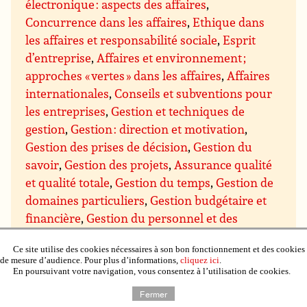
électronique : aspects des affaires
,
Concurrence dans les affaires
,
Ethique dans
les affaires et responsabilité sociale
,
Esprit
d’entreprise
,
Affaires et environnement ;
approches « vertes » dans les affaires
,
Affaires
internationales
,
Conseils et subventions pour
les entreprises
,
Gestion et techniques de
gestion
,
Gestion : direction et motivation
,
Gestion des prises de décision
,
Gestion du
savoir
,
Gestion des projets
,
Assurance qualité
et qualité totale
,
Gestion du temps
,
Gestion de
domaines particuliers
,
Gestion budgétaire et
financière
,
Gestion du personnel et des
ressources humaines
,
Gestion de l’immobilier,
Ce site utilise des cookies nécessaires à son bon fonctionnement et des cookies
de la propriété et du matériel
,
Gestion de la
de mesure d’audience. Pour plus d’informations,
cliquez ici
.
production et du contrôle qualité
,
Gestion de
En poursuivant votre navigation, vous consentez à l’utilisation de cookies.
recherche et développement (R & D)
,
Gestion
Fermer