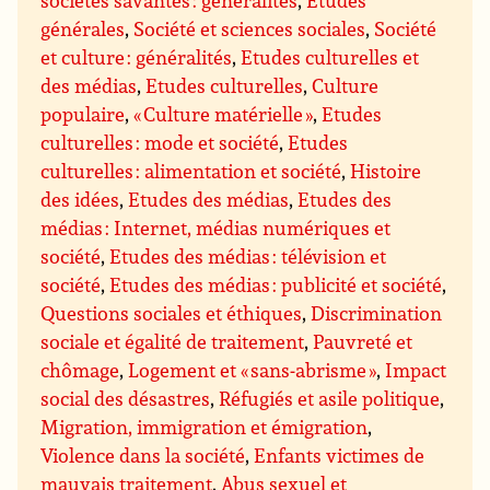
sociétés savantes : généralités
,
Etudes
générales
,
Société et sciences sociales
,
Société
et culture : généralités
,
Etudes culturelles et
des médias
,
Etudes culturelles
,
Culture
populaire
,
« Culture matérielle »
,
Etudes
culturelles : mode et société
,
Etudes
culturelles : alimentation et société
,
Histoire
des idées
,
Etudes des médias
,
Etudes des
médias : Internet, médias numériques et
société
,
Etudes des médias : télévision et
société
,
Etudes des médias : publicité et société
,
Questions sociales et éthiques
,
Discrimination
sociale et égalité de traitement
,
Pauvreté et
chômage
,
Logement et « sans-abrisme »
,
Impact
social des désastres
,
Réfugiés et asile politique
,
Migration, immigration et émigration
,
Violence dans la société
,
Enfants victimes de
mauvais traitement
,
Abus sexuel et