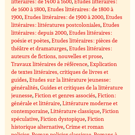
littéraires : de 1400 à 1600
,
Etudes littéraires :
de 1600 à 1800
,
Etudes littéraires : de 1800 à
1900
,
Etudes littéraires : de 1900 à 2000
,
Etudes
littéraires : littératures postcoloniales
,
Etudes
littéraires : depuis 2000
,
Etudes littéraires :
poésie et poètes
,
Etudes littéraires : pièces de
théâtre et dramaturges
,
Etudes littéraires :
auteurs de fictions, nouvelles et prose
,
Travaux littéraires de référence
,
Explication
de textes littéraires, critiques de livres et
guides
,
Etudes sur la littérature jeunesse :
généralités
,
Guides et critiques de la littérature
jeunesse
,
Fiction et genres associés
,
Fiction :
générale et littéraire
,
Littérature moderne et
contemporaine
,
Littérature classique
,
Fiction
spéculative
,
Fiction dystopique
,
Fiction
historique alternative
,
Crime et roman
policier
,
Roman policier classique
,
Romans à