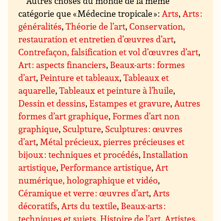
Autres choses du monde de la même
catégorie que « Médecine tropicale » :
Arts
,
Arts :
généralités
,
Théorie de l’art
,
Conservation,
restauration et entretien d’œuvres d’art
,
Contrefaçon, falsification et vol d’œuvres d’art
,
Art : aspects financiers
,
Beaux-arts : formes
d’art
,
Peinture et tableaux
,
Tableaux et
aquarelle
,
Tableaux et peinture à l’huile
,
Dessin et dessins
,
Estampes et gravure
,
Autres
formes d’art graphique
,
Formes d’art non
graphique
,
Sculpture
,
Sculptures : œuvres
d’art
,
Métal précieux, pierres précieuses et
bijoux : techniques et procédés
,
Installation
artistique
,
Performance artistique
,
Art
numérique, holographique et vidéo
,
Céramique et verre : œuvres d’art
,
Arts
décoratifs
,
Arts du textile
,
Beaux-arts :
techniques et sujets
,
Histoire de l’art
,
Artistes,