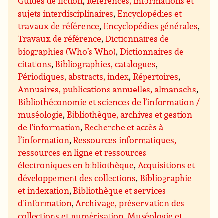
Guides de fiction
,
Références, informations et
sujets interdisciplinaires
,
Encyclopédies et
travaux de référence
,
Encyclopédies générales
,
Travaux de référence
,
Dictionnaires de
biographies (Who’s Who)
,
Dictionnaires de
citations
,
Bibliographies, catalogues
,
Périodiques, abstracts, index
,
Répertoires
,
Annuaires, publications annuelles, almanachs
,
Bibliothéconomie et sciences de l’information /
muséologie
,
Bibliothèque, archives et gestion
de l’information
,
Recherche et accès à
l’information
,
Ressources informatiques,
ressources en ligne et ressources
électroniques en bibliothèque
,
Acquisitions et
développement des collections
,
Bibliographie
et indexation
,
Bibliothèque et services
d’information
,
Archivage, préservation des
collections et numérisation
,
Muséologie et