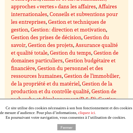
approches « vertes » dans les affaires
,
Affaires
internationales
,
Conseils et subventions pour
les entreprises
,
Gestion et techniques de
gestion
,
Gestion : direction et motivation
,
Gestion des prises de décision
,
Gestion du
savoir
,
Gestion des projets
,
Assurance qualité
et qualité totale
,
Gestion du temps
,
Gestion de
domaines particuliers
,
Gestion budgétaire et
financière
,
Gestion du personnel et des
ressources humaines
,
Gestion de l’immobilier,
de la propriété et du matériel
,
Gestion de la
production et du contrôle qualité
,
Gestion de
recherche et développement (R & D)
,
Gestion
des ventes et marketing
,
Gestion des achats et
Ce site utilise des cookies nécessaires à son bon fonctionnement et des cookies
de mesure d’audience. Pour plus d’informations,
cliquez ici
.
des approvisionnements
,
Gestion de la
En poursuivant votre navigation, vous consentez à l’utilisation de cookies.
distribution et de la logistique
,
Négociation
Fermer
commerciale
,
Communication et présentation