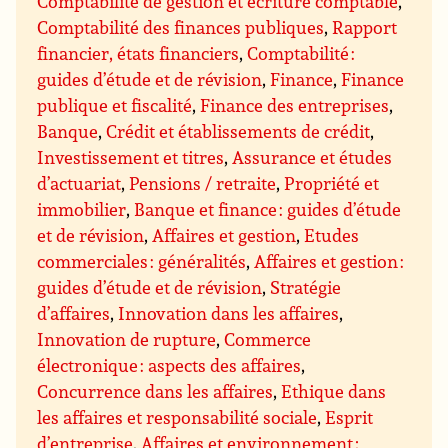
Comptabilité de gestion et écriture comptable
,
Comptabilité des finances publiques
,
Rapport
financier, états financiers
,
Comptabilité :
guides d’étude et de révision
,
Finance
,
Finance
publique et fiscalité
,
Finance des entreprises
,
Banque
,
Crédit et établissements de crédit
,
Investissement et titres
,
Assurance et études
d’actuariat
,
Pensions / retraite
,
Propriété et
immobilier
,
Banque et finance : guides d’étude
et de révision
,
Affaires et gestion
,
Etudes
commerciales : généralités
,
Affaires et gestion :
guides d’étude et de révision
,
Stratégie
d’affaires
,
Innovation dans les affaires
,
Innovation de rupture
,
Commerce
électronique : aspects des affaires
,
Concurrence dans les affaires
,
Ethique dans
les affaires et responsabilité sociale
,
Esprit
d’entreprise
,
Affaires et environnement ;