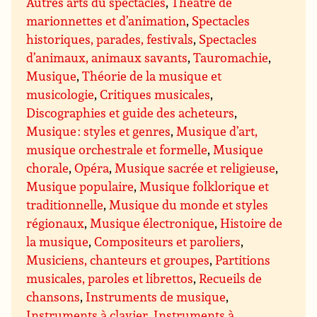
Autres arts du spectacles
,
Théâtre de
marionnettes et d’animation
,
Spectacles
historiques, parades, festivals
,
Spectacles
d’animaux, animaux savants
,
Tauromachie
,
Musique
,
Théorie de la musique et
musicologie
,
Critiques musicales
,
Discographies et guide des acheteurs
,
Musique : styles et genres
,
Musique d’art,
musique orchestrale et formelle
,
Musique
chorale
,
Opéra
,
Musique sacrée et religieuse
,
Musique populaire
,
Musique folklorique et
traditionnelle
,
Musique du monde et styles
régionaux
,
Musique électronique
,
Histoire de
la musique
,
Compositeurs et paroliers
,
Musiciens, chanteurs et groupes
,
Partitions
musicales, paroles et librettos
,
Recueils de
chansons
,
Instruments de musique
,
Instruments à clavier
,
Instruments à