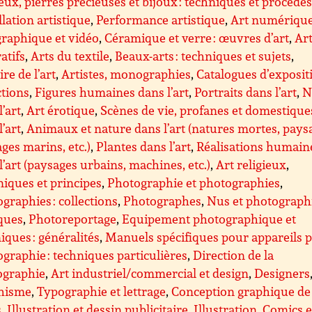
eux, pierres précieuses et bijoux : techniques et procédé
llation artistique
,
Performance artistique
,
Art numérique
raphique et vidéo
,
Céramique et verre : œuvres d’art
,
Ar
atifs
,
Arts du textile
,
Beaux-arts : techniques et sujets
,
ire de l’art
,
Artistes, monographies
,
Catalogues d’exposit
ctions
,
Figures humaines dans l’art
,
Portraits dans l’art
,
N
l’art
,
Art érotique
,
Scènes de vie, profanes et domestique
l’art
,
Animaux et nature dans l’art (natures mortes, pays
ges marins, etc.)
,
Plantes dans l’art
,
Réalisations humain
l’art (paysages urbains, machines, etc.)
,
Art religieux
,
iques et principes
,
Photographie et photographies
,
graphies : collections
,
Photographes
,
Nus et photograph
ques
,
Photoreportage
,
Equipement photographique et
iques : généralités
,
Manuels spécifiques pour appareils 
graphie : techniques particulières
,
Direction de la
ographie
,
Art industriel/commercial et design
,
Designers
hisme
,
Typographie et lettrage
,
Conception graphique de
s
,
Illustration et dessin publicitaire
,
Illustration
,
Comics e