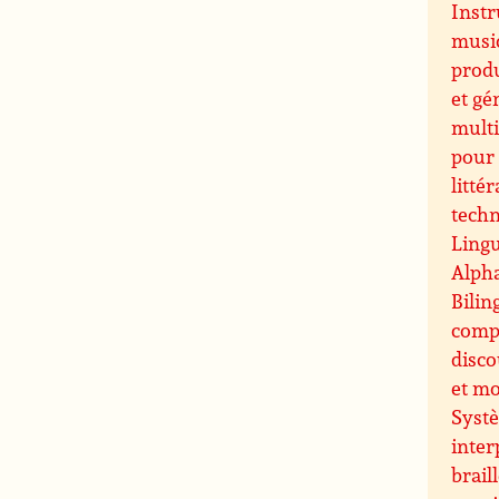
Inst
music
prod
et gé
multi
pour 
littér
techn
Lingu
Alpha
Bilin
comp
disco
et m
Systè
inter
brail