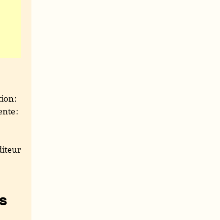
ion :
ente :
iteur
s