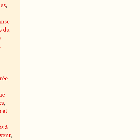
ées
,
anse
s du
s
x
rée
ue
rs
,
s et
s à
 vent
,