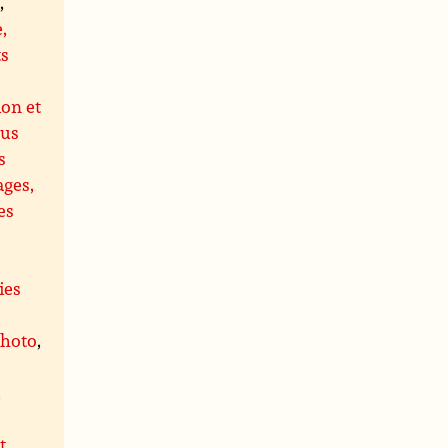
s
,
,
ts
ion et
us
s
ages,
es
ies
photo
,
,
t