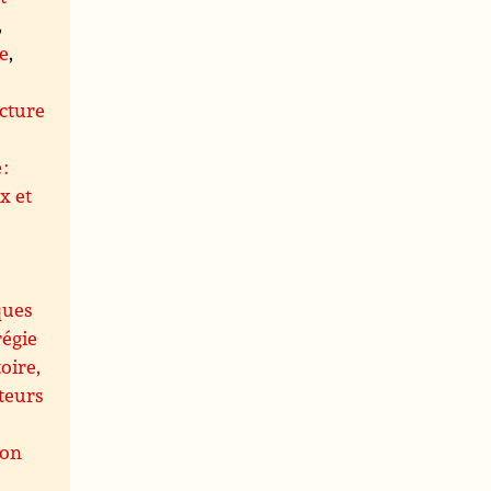
,
le
,
s
cture
 :
x et
ques
régie
oire,
teurs
ion