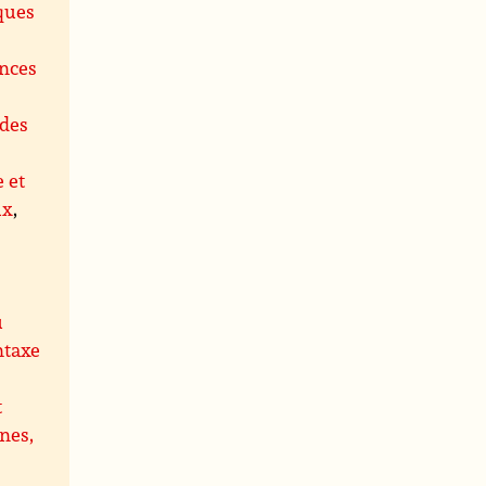
ques
ences
des
e et
ux
,
u
ntaxe
t
nes,