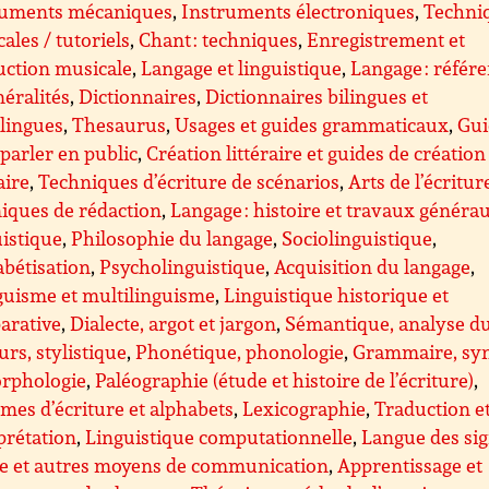
ruments mécaniques
,
Instruments électroniques
,
Techni
ales / tutoriels
,
Chant : techniques
,
Enregistrement et
uction musicale
,
Langage et linguistique
,
Langage : référ
néralités
,
Dictionnaires
,
Dictionnaires bilingues et
lingues
,
Thesaurus
,
Usages et guides grammaticaux
,
Gui
parler en public
,
Création littéraire et guides de création
aire
,
Techniques d’écriture de scénarios
,
Arts de l’écritur
iques de rédaction
,
Langage : histoire et travaux généra
istique
,
Philosophie du langage
,
Sociolinguistique
,
bétisation
,
Psycholinguistique
,
Acquisition du langage
,
guisme et multilinguisme
,
Linguistique historique et
arative
,
Dialecte, argot et jargon
,
Sémantique, analyse d
urs, stylistique
,
Phonétique, phonologie
,
Grammaire, sy
orphologie
,
Paléographie (étude et histoire de l’écriture)
,
mes d’écriture et alphabets
,
Lexicographie
,
Traduction e
prétation
,
Linguistique computationnelle
,
Langue des sig
le et autres moyens de communication
,
Apprentissage et