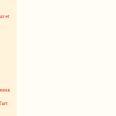
ur et
leaux
’art