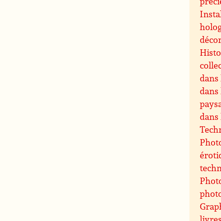
préci
Insta
holog
décor
Histo
colle
dans 
dans 
paysa
dans 
Techn
Photo
éroti
techn
Photo
phot
Grap
livre