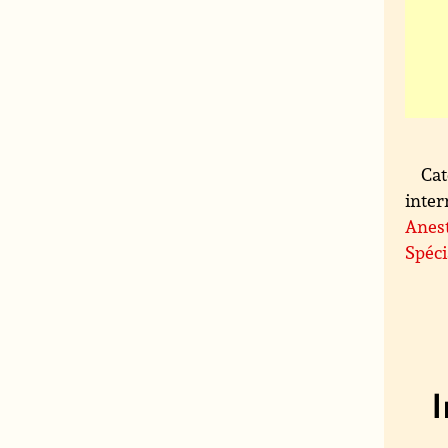
Cat
inter
Anes
Spéci