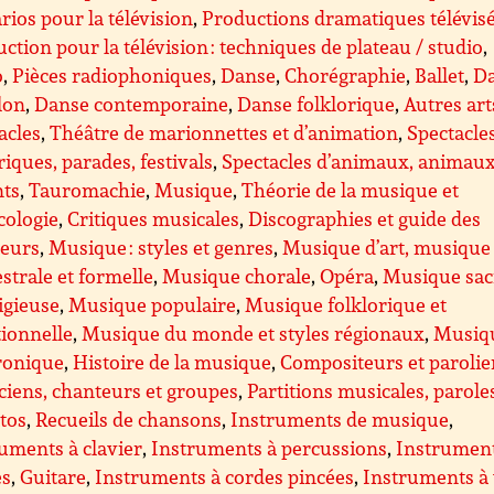
rios pour la télévision
,
Productions dramatiques télévis
ction pour la télévision : techniques de plateau / studio
,
o
,
Pièces radiophoniques
,
Danse
,
Chorégraphie
,
Ballet
,
D
lon
,
Danse contemporaine
,
Danse folklorique
,
Autres art
acles
,
Théâtre de marionnettes et d’animation
,
Spectacle
riques, parades, festivals
,
Spectacles d’animaux, animau
nts
,
Tauromachie
,
Musique
,
Théorie de la musique et
cologie
,
Critiques musicales
,
Discographies et guide des
teurs
,
Musique : styles et genres
,
Musique d’art, musique
strale et formelle
,
Musique chorale
,
Opéra
,
Musique sac
ligieuse
,
Musique populaire
,
Musique folklorique et
tionnelle
,
Musique du monde et styles régionaux
,
Musiq
ronique
,
Histoire de la musique
,
Compositeurs et parolie
iens, chanteurs et groupes
,
Partitions musicales, parole
ttos
,
Recueils de chansons
,
Instruments de musique
,
uments à clavier
,
Instruments à percussions
,
Instrument
es
,
Guitare
,
Instruments à cordes pincées
,
Instruments à