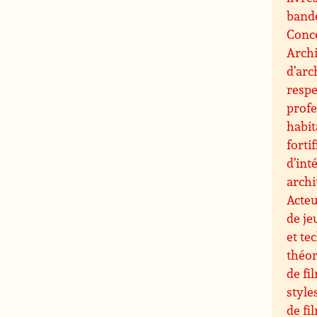
band
Conce
Archi
d’arc
resp
profe
habit
forti
d’int
archi
Acteu
de je
et te
théor
de fi
style
de fi