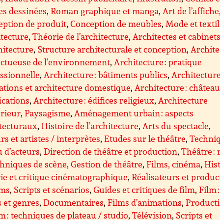
es dessinées
,
Roman graphique et manga
,
Art de l’affiche
ption de produit
,
Conception de meubles
,
Mode et texti
tecture
,
Théorie de l’architecture
,
Architectes et cabinet
hitecture
,
Structure architecturale et conception
,
Archite
ectueuse de l’environnement
,
Architecture : pratique
ssionnelle
,
Architecture : bâtiments publics
,
Architecture
ations et architecture domestique
,
Architecture : château
fications
,
Architecture : édifices religieux
,
Architecture
érieur
,
Paysagisme
,
Aménagement urbain : aspects
tecturaux
,
Histoire de l’architecture
,
Arts du spectacle
,
rs et artistes / interprètes
,
Etudes sur le théâtre
,
Techni
u d’acteurs
,
Direction de théâtre et production
,
Théâtre : 
chniques de scène
,
Gestion de théâtre
,
Films, cinéma
,
Hist
ie et critique cinématographique
,
Réalisateurs et produc
lms
,
Scripts et scénarios
,
Guides et critiques de film
,
Film :
s et genres
,
Documentaires
,
Films d’animations
,
Product
lm : techniques de plateau / studio
,
Télévision
,
Scripts et