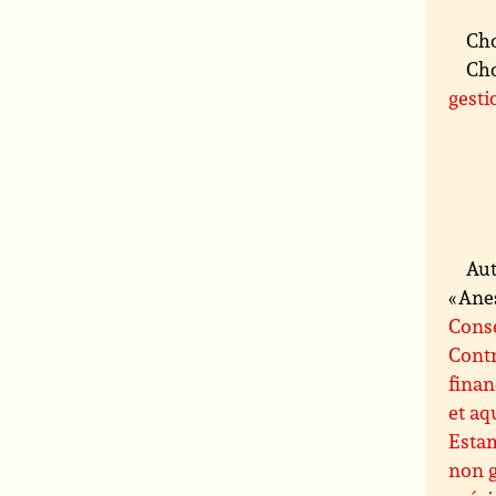
Cho
Cho
gesti
Aut
« Ane
Conse
Contr
finan
et aq
Esta
non 