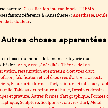
se parente :
Classification internationale THEMA
.
ses faisant référence à « Anesthésie » :
Anesthésie
,
Doule
on de la douleur
.
Autres choses apparentées
res choses du monde de la même catégorie que
sthésie » :
Arts
,
Arts : généralités
,
Théorie de l’art
,
rvation, restauration et entretien d’œuvres d’art
,
efaçon, falsification et vol d’œuvres d’art
,
Art : aspects
ciers
,
Beaux-arts : formes d’art
,
Peinture et tableaux
,
Tab
uarelle
,
Tableaux et peinture à l’huile
,
Dessin et dessins
,
mpes et gravure
,
Autres formes d’art graphique
,
Formes d
graphique
,
Sculpture
,
Sculptures : œuvres d’art
,
Métal