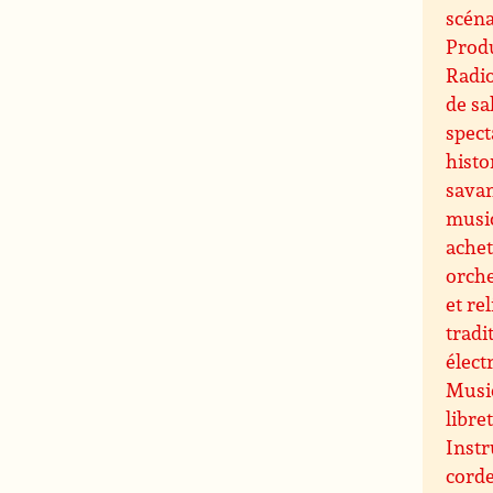
scéna
Produ
Radi
de sa
spect
histo
sava
musi
ache
orche
et re
tradi
élect
Music
libre
Instr
cord