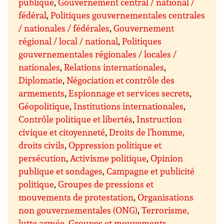
publique
,
Gouvernement central / national /
fédéral
,
Politiques gouvernementales centrales
/ nationales / fédérales
,
Gouvernement
régional / local / national
,
Politiques
gouvernementales régionales / locales /
nationales
,
Relations internationales
,
Diplomatie
,
Négociation et contrôle des
armements
,
Espionnage et services secrets
,
Géopolitique
,
Institutions internationales
,
Contrôle politique et libertés
,
Instruction
civique et citoyenneté
,
Droits de l’homme,
droits civils
,
Oppression politique et
persécution
,
Activisme politique
,
Opinion
publique et sondages
,
Campagne et publicité
politique
,
Groupes de pressions et
mouvements de protestation
,
Organisations
non gouvernementales (ONG)
,
Terrorisme,
lutte armée
,
Groupes et mouvements