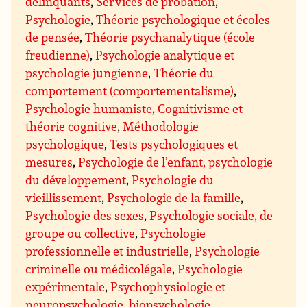
délinquants
,
Services de probation
,
Psychologie
,
Théorie psychologique et écoles
de pensée
,
Théorie psychanalytique (école
freudienne)
,
Psychologie analytique et
psychologie jungienne
,
Théorie du
comportement (comportementalisme)
,
Psychologie humaniste
,
Cognitivisme et
théorie cognitive
,
Méthodologie
psychologique
,
Tests psychologiques et
mesures
,
Psychologie de l’enfant, psychologie
du développement
,
Psychologie du
vieillissement
,
Psychologie de la famille
,
Psychologie des sexes
,
Psychologie sociale, de
groupe ou collective
,
Psychologie
professionnelle et industrielle
,
Psychologie
criminelle ou médicolégale
,
Psychologie
expérimentale
,
Psychophysiologie et
neuropsychologie, biopsychologie
,