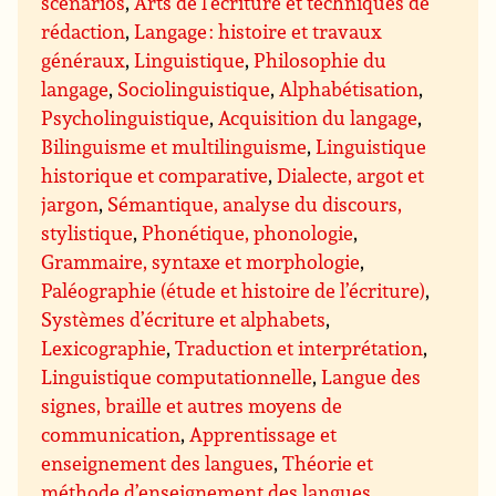
scénarios
,
Arts de l’écriture et techniques de
rédaction
,
Langage : histoire et travaux
généraux
,
Linguistique
,
Philosophie du
langage
,
Sociolinguistique
,
Alphabétisation
,
Psycholinguistique
,
Acquisition du langage
,
Bilinguisme et multilinguisme
,
Linguistique
historique et comparative
,
Dialecte, argot et
jargon
,
Sémantique, analyse du discours,
stylistique
,
Phonétique, phonologie
,
Grammaire, syntaxe et morphologie
,
Paléographie (étude et histoire de l’écriture)
,
Systèmes d’écriture et alphabets
,
Lexicographie
,
Traduction et interprétation
,
Linguistique computationnelle
,
Langue des
signes, braille et autres moyens de
communication
,
Apprentissage et
enseignement des langues
,
Théorie et
méthode d’enseignement des langues
,