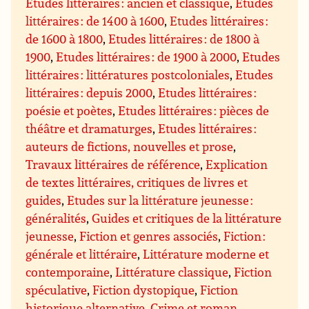
Etudes littéraires : ancien et classique
,
Etudes
littéraires : de 1400 à 1600
,
Etudes littéraires :
de 1600 à 1800
,
Etudes littéraires : de 1800 à
1900
,
Etudes littéraires : de 1900 à 2000
,
Etudes
littéraires : littératures postcoloniales
,
Etudes
littéraires : depuis 2000
,
Etudes littéraires :
poésie et poètes
,
Etudes littéraires : pièces de
théâtre et dramaturges
,
Etudes littéraires :
auteurs de fictions, nouvelles et prose
,
Travaux littéraires de référence
,
Explication
de textes littéraires, critiques de livres et
guides
,
Etudes sur la littérature jeunesse :
généralités
,
Guides et critiques de la littérature
jeunesse
,
Fiction et genres associés
,
Fiction :
générale et littéraire
,
Littérature moderne et
contemporaine
,
Littérature classique
,
Fiction
spéculative
,
Fiction dystopique
,
Fiction
historique alternative
,
Crime et roman