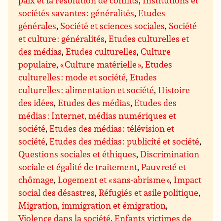
paix et la résolution de conflits
,
Institutions et
sociétés savantes : généralités
,
Etudes
générales
,
Société et sciences sociales
,
Société
et culture : généralités
,
Etudes culturelles et
des médias
,
Etudes culturelles
,
Culture
populaire
,
« Culture matérielle »
,
Etudes
culturelles : mode et société
,
Etudes
culturelles : alimentation et société
,
Histoire
des idées
,
Etudes des médias
,
Etudes des
médias : Internet, médias numériques et
société
,
Etudes des médias : télévision et
société
,
Etudes des médias : publicité et société
,
Questions sociales et éthiques
,
Discrimination
sociale et égalité de traitement
,
Pauvreté et
chômage
,
Logement et « sans-abrisme »
,
Impact
social des désastres
,
Réfugiés et asile politique
,
Migration, immigration et émigration
,
Violence dans la société
,
Enfants victimes de