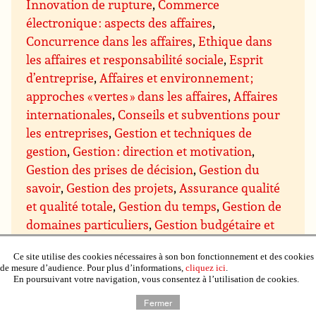
Innovation de rupture
,
Commerce
électronique : aspects des affaires
,
Concurrence dans les affaires
,
Ethique dans
les affaires et responsabilité sociale
,
Esprit
d’entreprise
,
Affaires et environnement ;
approches « vertes » dans les affaires
,
Affaires
internationales
,
Conseils et subventions pour
les entreprises
,
Gestion et techniques de
gestion
,
Gestion : direction et motivation
,
Gestion des prises de décision
,
Gestion du
savoir
,
Gestion des projets
,
Assurance qualité
et qualité totale
,
Gestion du temps
,
Gestion de
domaines particuliers
,
Gestion budgétaire et
financière
,
Gestion du personnel et des
Ce site utilise des cookies nécessaires à son bon fonctionnement et des cookies
ressources humaines
,
Gestion de l’immobilier,
de mesure d’audience. Pour plus d’informations,
cliquez ici
.
de la propriété et du matériel
,
Gestion de la
En poursuivant votre navigation, vous consentez à l’utilisation de cookies.
production et du contrôle qualité
,
Gestion de
Fermer