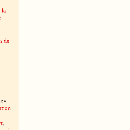
 la
t
s de
 » :
ation
rt
,