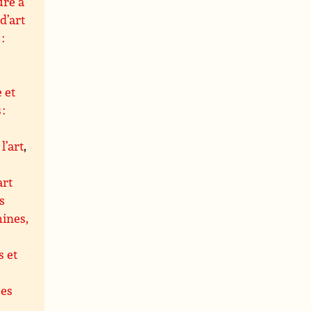
ure à
d’art
:
 et
 :
l’art
,
art
s
hines,
 et
ues
,