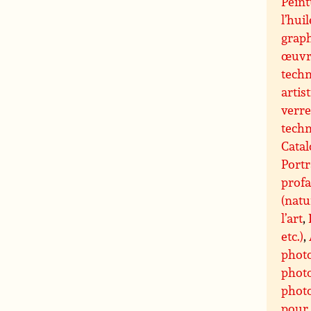
Peint
l’huil
grap
œuvre
techn
artis
verre
techn
Catal
Portr
profa
(natu
l’art
,
etc.)
,
phot
photo
photo
pour 