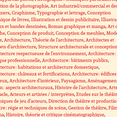
tion de la photographie
,
Art industriel/commercial et de
gners
,
Graphisme
,
Typographie et lettrage
,
Conception
ique de livres
,
Illustration et dessin publicitaire
,
Illustra
s et bandes dessinées
,
Roman graphique et manga
,
Art 
che
,
Conception de produit
,
Conception de meubles
,
Mode
le
,
Architecture
,
Théorie de l’architecture
,
Architectes et
ets d’architecture
,
Structure architecturale et conceptio
tecture respectueuse de l’environnement
,
Architecture :
que professionnelle
,
Architecture : bâtiments publics
,
tecture : habitations et architecture domestique
,
tecture : châteaux et fortifications
,
Architecture : édifices
ieux
,
Architecture d’intérieur
,
Paysagisme
,
Aménagemen
n : aspects architecturaux
,
Histoire de l’architecture
,
Art
acle
,
Acteurs et artistes / interprètes
,
Etudes sur le théât
iques de jeu d’acteurs
,
Direction de théâtre et producti
re : régie et techniques de scène
,
Gestion de théâtre
,
Film
ma
,
Histoire, théorie et critique cinématographique
,