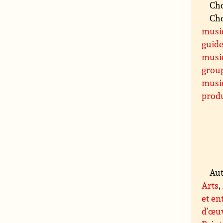
Cho
Cho
musi
guide
musi
grou
musi
prod
Aut
Arts
,
et en
d’œuv