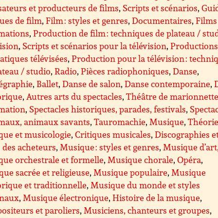
sateurs et producteurs de films
,
Scripts et scénarios
,
Guid
ques de film
,
Film : styles et genres
,
Documentaires
,
Films
imations
,
Production de film : techniques de plateau / stu
ision
,
Scripts et scénarios pour la télévision
,
Production
tiques télévisées
,
Production pour la télévision : techni
ateau / studio
,
Radio
,
Pièces radiophoniques
,
Danse
,
égraphie
,
Ballet
,
Danse de salon
,
Danse contemporaine
,
orique
,
Autres arts du spectacles
,
Théâtre de marionnette
imation
,
Spectacles historiques, parades, festivals
,
Spectac
imaux, animaux savants
,
Tauromachie
,
Musique
,
Théorie
que et musicologie
,
Critiques musicales
,
Discographies e
 des acheteurs
,
Musique : styles et genres
,
Musique d’art
ue orchestrale et formelle
,
Musique chorale
,
Opéra
,
ue sacrée et religieuse
,
Musique populaire
,
Musique
orique et traditionnelle
,
Musique du monde et styles
onaux
,
Musique électronique
,
Histoire de la musique
,
siteurs et paroliers
,
Musiciens, chanteurs et groupes
,