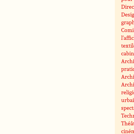
Direc
Desi
graph
Comic
l’affi
texti
cabin
Archi
prati
Archi
Archi
relig
urbai
spect
Techn
Théât
ciné