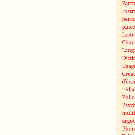
Parti
Inst
perc
pinc
Inst
Chant
Langa
Dicti
Usag
Créat
d’écr
rédac
Philo
Psych
mult
argot
Phon