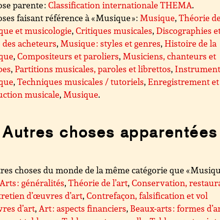
se parente :
Classification internationale THEMA
.
ses faisant référence à « Musique » :
Musique
,
Théorie de
que et musicologie
,
Critiques musicales
,
Discographies e
 des acheteurs
,
Musique : styles et genres
,
Histoire de la
que
,
Compositeurs et paroliers
,
Musiciens, chanteurs et
pes
,
Partitions musicales, paroles et librettos
,
Instrument
que
,
Techniques musicales / tutoriels
,
Enregistrement et
uction musicale
,
Musique
.
Autres choses apparentées
res choses du monde de la même catégorie que « Musique
Arts : généralités
,
Théorie de l’art
,
Conservation, restaur
tretien d’œuvres d’art
,
Contrefaçon, falsification et vol
res d’art
,
Art : aspects financiers
,
Beaux-arts : formes d’a