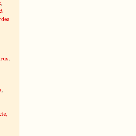
s
,
 à
rdes
rus
,
,
e
,
cte,
,