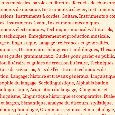
tions musicales, paroles et librettos
,
Recueils de chanson
ruments de musique
,
Instruments à clavier
,
Instruments
ussions
,
Instruments à cordes
,
Guitare
,
Instruments à co
ées
,
Instruments à vent
,
Instruments mécaniques
,
ruments électroniques
,
Techniques musicales / tutoriels
,
 : techniques
,
Enregistrement et production musicale
,
ge et linguistique
,
Langage : références et généralités
,
onnaires
,
Dictionnaires bilingues et multilingues
,
Thesau
es et guides grammaticaux
,
Guides pour parler en public
ion littéraire et guides de création littéraire
,
Techniques
iture de scénarios
,
Arts de l’écriture et techniques de
tion
,
Langage : histoire et travaux généraux
,
Linguistiqu
sophie du langage
,
Sociolinguistique
,
Alphabétisation
,
olinguistique
,
Acquisition du langage
,
Bilinguisme et
ilinguisme
,
Linguistique historique et comparative
,
Diale
 et jargon
,
Sémantique, analyse du discours, stylistique
,
étique, phonologie
,
Grammaire, syntaxe et morphologie