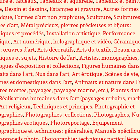
ure et tableaux
,
Tableaux et aquarelle
,
Tableaux et peint
e
,
Dessin et dessins
,
Estampes et gravure
,
Autres formes 
hique
,
Formes d’art non graphique
,
Sculpture
,
Sculptures 
s d’art
,
Métal précieux, pierres précieuses et bijoux :
iques et procédés
,
Installation artistique
,
Performance
tique
,
Art numérique, holographique et vidéo
,
Céramique
 : œuvres d’art
,
Arts décoratifs
,
Arts du textile
,
Beaux-arts
iques et sujets
,
Histoire de l’art
,
Artistes, monographies
,
ogues d’exposition et collections
,
Figures humaines dans 
aits dans l’art
,
Nus dans l’art
,
Art érotique
,
Scènes de vie,
nes et domestiques dans l’art
,
Animaux et nature dans l’
res mortes, paysages, paysages marins, etc.)
,
Plantes dan
Réalisations humaines dans l’art (paysages urbains, mac
Art religieux
,
Techniques et principes
,
Photographie et
ographies
,
Photographies : collections
,
Photographes
,
Nus
graphies érotiques
,
Photoreportage
,
Equipement
graphique et techniques : généralités
,
Manuels spécifiq
appareils photo
,
Photographie : techniques particulières