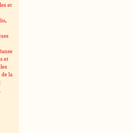
es et
dio
,
s
ques
Danse
s et
les
 de la
t
,