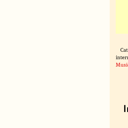
Cat
inter
Musi