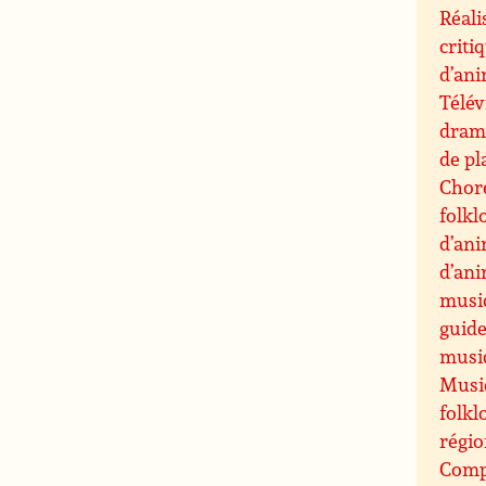
Réali
criti
d’an
Télév
drama
de pl
Chor
folkl
d’an
d’an
musi
guide
musiq
Musiq
folkl
régi
Compo