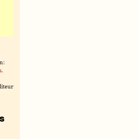
n :
s
.
iteur
s