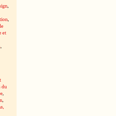
sign
,
tion
,
de
 et
n
,
t
s du
re
,
on
,
s,