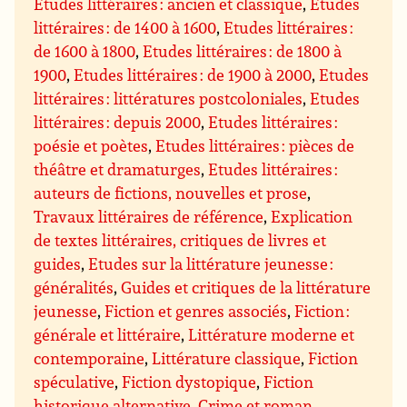
Etudes littéraires : ancien et classique
,
Etudes
littéraires : de 1400 à 1600
,
Etudes littéraires :
de 1600 à 1800
,
Etudes littéraires : de 1800 à
1900
,
Etudes littéraires : de 1900 à 2000
,
Etudes
littéraires : littératures postcoloniales
,
Etudes
littéraires : depuis 2000
,
Etudes littéraires :
poésie et poètes
,
Etudes littéraires : pièces de
théâtre et dramaturges
,
Etudes littéraires :
auteurs de fictions, nouvelles et prose
,
Travaux littéraires de référence
,
Explication
de textes littéraires, critiques de livres et
guides
,
Etudes sur la littérature jeunesse :
généralités
,
Guides et critiques de la littérature
jeunesse
,
Fiction et genres associés
,
Fiction :
générale et littéraire
,
Littérature moderne et
contemporaine
,
Littérature classique
,
Fiction
spéculative
,
Fiction dystopique
,
Fiction
historique alternative
,
Crime et roman