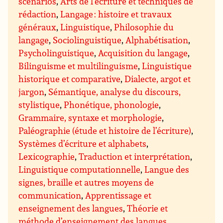
scénarios
,
Arts de l’écriture et techniques de
rédaction
,
Langage : histoire et travaux
généraux
,
Linguistique
,
Philosophie du
langage
,
Sociolinguistique
,
Alphabétisation
,
Psycholinguistique
,
Acquisition du langage
,
Bilinguisme et multilinguisme
,
Linguistique
historique et comparative
,
Dialecte, argot et
jargon
,
Sémantique, analyse du discours,
stylistique
,
Phonétique, phonologie
,
Grammaire, syntaxe et morphologie
,
Paléographie (étude et histoire de l’écriture)
,
Systèmes d’écriture et alphabets
,
Lexicographie
,
Traduction et interprétation
,
Linguistique computationnelle
,
Langue des
signes, braille et autres moyens de
communication
,
Apprentissage et
enseignement des langues
,
Théorie et
méthode d’enseignement des langues
,