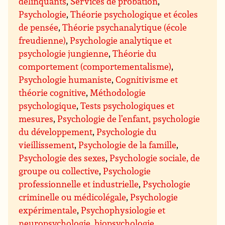
délinquants
,
Services de probation
,
Psychologie
,
Théorie psychologique et écoles
de pensée
,
Théorie psychanalytique (école
freudienne)
,
Psychologie analytique et
psychologie jungienne
,
Théorie du
comportement (comportementalisme)
,
Psychologie humaniste
,
Cognitivisme et
théorie cognitive
,
Méthodologie
psychologique
,
Tests psychologiques et
mesures
,
Psychologie de l’enfant, psychologie
du développement
,
Psychologie du
vieillissement
,
Psychologie de la famille
,
Psychologie des sexes
,
Psychologie sociale, de
groupe ou collective
,
Psychologie
professionnelle et industrielle
,
Psychologie
criminelle ou médicolégale
,
Psychologie
expérimentale
,
Psychophysiologie et
neuropsychologie, biopsychologie
,