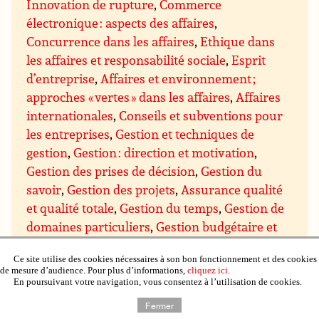
Innovation de rupture
,
Commerce
électronique : aspects des affaires
,
Concurrence dans les affaires
,
Ethique dans
les affaires et responsabilité sociale
,
Esprit
d’entreprise
,
Affaires et environnement ;
approches « vertes » dans les affaires
,
Affaires
internationales
,
Conseils et subventions pour
les entreprises
,
Gestion et techniques de
gestion
,
Gestion : direction et motivation
,
Gestion des prises de décision
,
Gestion du
savoir
,
Gestion des projets
,
Assurance qualité
et qualité totale
,
Gestion du temps
,
Gestion de
domaines particuliers
,
Gestion budgétaire et
financière
,
Gestion du personnel et des
Ce site utilise des cookies nécessaires à son bon fonctionnement et des cookies
ressources humaines
,
Gestion de l’immobilier,
de mesure d’audience. Pour plus d’informations,
cliquez ici
.
de la propriété et du matériel
,
Gestion de la
En poursuivant votre navigation, vous consentez à l’utilisation de cookies.
production et du contrôle qualité
,
Gestion de
Fermer