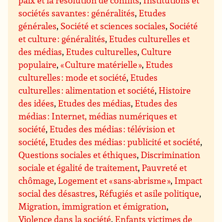
paix et la résolution de conflits
,
Institutions et
sociétés savantes : généralités
,
Etudes
générales
,
Société et sciences sociales
,
Société
et culture : généralités
,
Etudes culturelles et
des médias
,
Etudes culturelles
,
Culture
populaire
,
« Culture matérielle »
,
Etudes
culturelles : mode et société
,
Etudes
culturelles : alimentation et société
,
Histoire
des idées
,
Etudes des médias
,
Etudes des
médias : Internet, médias numériques et
société
,
Etudes des médias : télévision et
société
,
Etudes des médias : publicité et société
,
Questions sociales et éthiques
,
Discrimination
sociale et égalité de traitement
,
Pauvreté et
chômage
,
Logement et « sans-abrisme »
,
Impact
social des désastres
,
Réfugiés et asile politique
,
Migration, immigration et émigration
,
Violence dans la société
,
Enfants victimes de