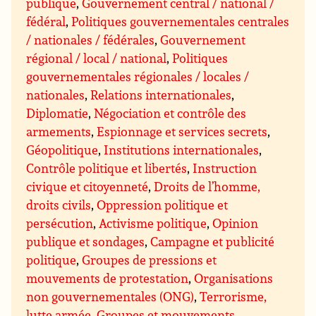
publique
,
Gouvernement central / national /
fédéral
,
Politiques gouvernementales centrales
/ nationales / fédérales
,
Gouvernement
régional / local / national
,
Politiques
gouvernementales régionales / locales /
nationales
,
Relations internationales
,
Diplomatie
,
Négociation et contrôle des
armements
,
Espionnage et services secrets
,
Géopolitique
,
Institutions internationales
,
Contrôle politique et libertés
,
Instruction
civique et citoyenneté
,
Droits de l’homme,
droits civils
,
Oppression politique et
persécution
,
Activisme politique
,
Opinion
publique et sondages
,
Campagne et publicité
politique
,
Groupes de pressions et
mouvements de protestation
,
Organisations
non gouvernementales (ONG)
,
Terrorisme,
lutte armée
,
Groupes et mouvements