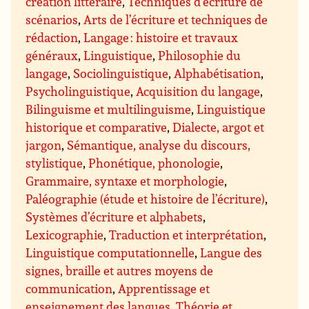
création littéraire
,
Techniques d’écriture de
scénarios
,
Arts de l’écriture et techniques de
rédaction
,
Langage : histoire et travaux
généraux
,
Linguistique
,
Philosophie du
langage
,
Sociolinguistique
,
Alphabétisation
,
Psycholinguistique
,
Acquisition du langage
,
Bilinguisme et multilinguisme
,
Linguistique
historique et comparative
,
Dialecte, argot et
jargon
,
Sémantique, analyse du discours,
stylistique
,
Phonétique, phonologie
,
Grammaire, syntaxe et morphologie
,
Paléographie (étude et histoire de l’écriture)
,
Systèmes d’écriture et alphabets
,
Lexicographie
,
Traduction et interprétation
,
Linguistique computationnelle
,
Langue des
signes, braille et autres moyens de
communication
,
Apprentissage et
enseignement des langues
,
Théorie et