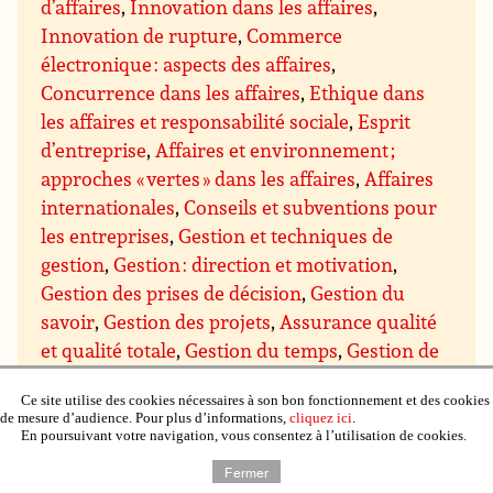
d’affaires
,
Innovation dans les affaires
,
Innovation de rupture
,
Commerce
électronique : aspects des affaires
,
Concurrence dans les affaires
,
Ethique dans
les affaires et responsabilité sociale
,
Esprit
d’entreprise
,
Affaires et environnement ;
approches « vertes » dans les affaires
,
Affaires
internationales
,
Conseils et subventions pour
les entreprises
,
Gestion et techniques de
gestion
,
Gestion : direction et motivation
,
Gestion des prises de décision
,
Gestion du
savoir
,
Gestion des projets
,
Assurance qualité
et qualité totale
,
Gestion du temps
,
Gestion de
domaines particuliers
,
Gestion budgétaire et
Ce site utilise des cookies nécessaires à son bon fonctionnement et des cookies
financière
,
Gestion du personnel et des
de mesure d’audience. Pour plus d’informations,
cliquez ici
.
ressources humaines
,
Gestion de l’immobilier,
En poursuivant votre navigation, vous consentez à l’utilisation de cookies.
de la propriété et du matériel
,
Gestion de la
Fermer