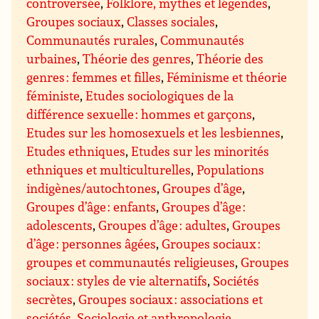
controversée
,
Folklore, mythes et légendes
,
Groupes sociaux
,
Classes sociales
,
Communautés rurales
,
Communautés
urbaines
,
Théorie des genres
,
Théorie des
genres : femmes et filles
,
Féminisme et théorie
féministe
,
Etudes sociologiques de la
différence sexuelle : hommes et garçons
,
Etudes sur les homosexuels et les lesbiennes
,
Etudes ethniques
,
Etudes sur les minorités
ethniques et multiculturelles
,
Populations
indigènes/autochtones
,
Groupes d’âge
,
Groupes d’âge : enfants
,
Groupes d’âge :
adolescents
,
Groupes d’âge : adultes
,
Groupes
d’âge : personnes âgées
,
Groupes sociaux :
groupes et communautés religieuses
,
Groupes
sociaux : styles de vie alternatifs
,
Sociétés
secrètes
,
Groupes sociaux : associations et
sociétés
,
Sociologie et anthropologie
,