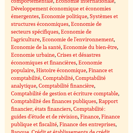
comportementale
,
Economie internationale
,
Développement économique et économies
émergentes
,
Economie politique
,
Systèmes et
structures économiques
,
Economie de
secteurs spécifiques
,
Economie de
l’agriculture
,
Economie de l’environnement
,
Economie de la santé
,
Economie du bien-être
,
Economie urbaine
,
Crises et désastres
économiques et financières
,
Economie
populaire
,
Histoire économique
,
Finance et
comptabilité
,
Comptabilité
,
Comptabilité
analytique
,
Comptabilité financière
,
Comptabilité de gestion et écriture comptable
,
Comptabilité des finances publiques
,
Rapport
financier, états financiers
,
Comptabilité :
guides d’étude et de révision
,
Finance
,
Finance
publique et fiscalité
,
Finance des entreprises
,
Banque
,
Crédit et établissements de crédit
,