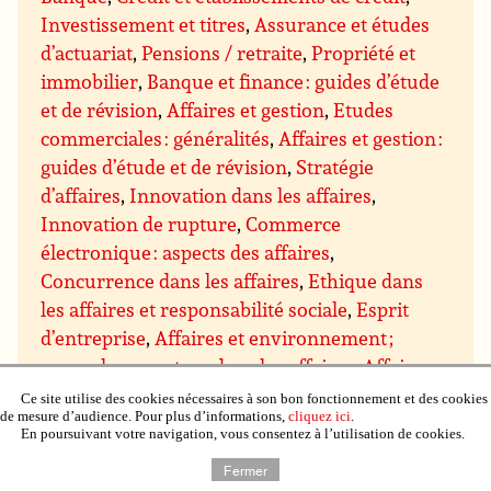
Investissement et titres
,
Assurance et études
d’actuariat
,
Pensions / retraite
,
Propriété et
immobilier
,
Banque et finance : guides d’étude
et de révision
,
Affaires et gestion
,
Etudes
commerciales : généralités
,
Affaires et gestion :
guides d’étude et de révision
,
Stratégie
d’affaires
,
Innovation dans les affaires
,
Innovation de rupture
,
Commerce
électronique : aspects des affaires
,
Concurrence dans les affaires
,
Ethique dans
les affaires et responsabilité sociale
,
Esprit
d’entreprise
,
Affaires et environnement ;
approches « vertes » dans les affaires
,
Affaires
internationales
,
Conseils et subventions pour
Ce site utilise des cookies nécessaires à son bon fonctionnement et des cookies
de mesure d’audience. Pour plus d’informations,
cliquez ici
.
les entreprises
,
Gestion et techniques de
En poursuivant votre navigation, vous consentez à l’utilisation de cookies.
gestion
,
Gestion : direction et motivation
,
Fermer
Gestion des prises de décision
,
Gestion du