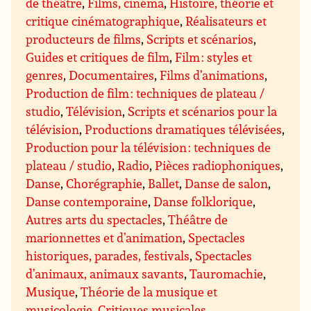
de théâtre
,
Films, cinéma
,
Histoire, théorie et
critique cinématographique
,
Réalisateurs et
producteurs de films
,
Scripts et scénarios
,
Guides et critiques de film
,
Film : styles et
genres
,
Documentaires
,
Films d’animations
,
Production de film : techniques de plateau /
studio
,
Télévision
,
Scripts et scénarios pour la
télévision
,
Productions dramatiques télévisées
,
Production pour la télévision : techniques de
plateau / studio
,
Radio
,
Pièces radiophoniques
,
Danse
,
Chorégraphie
,
Ballet
,
Danse de salon
,
Danse contemporaine
,
Danse folklorique
,
Autres arts du spectacles
,
Théâtre de
marionnettes et d’animation
,
Spectacles
historiques, parades, festivals
,
Spectacles
d’animaux, animaux savants
,
Tauromachie
,
Musique
,
Théorie de la musique et
musicologie
,
Critiques musicales
,