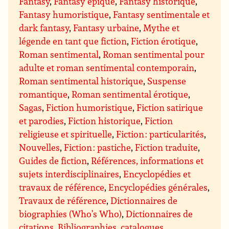
Fantasy
,
Fantasy épique
,
Fantasy historique
,
Fantasy humoristique
,
Fantasy sentimentale et
dark fantasy
,
Fantasy urbaine
,
Mythe et
légende en tant que fiction
,
Fiction érotique
,
Roman sentimental
,
Roman sentimental pour
adulte et roman sentimental contemporain
,
Roman sentimental historique
,
Suspense
romantique
,
Roman sentimental érotique
,
Sagas
,
Fiction humoristique
,
Fiction satirique
et parodies
,
Fiction historique
,
Fiction
religieuse et spirituelle
,
Fiction : particularités
,
Nouvelles
,
Fiction : pastiche
,
Fiction traduite
,
Guides de fiction
,
Références, informations et
sujets interdisciplinaires
,
Encyclopédies et
travaux de référence
,
Encyclopédies générales
,
Travaux de référence
,
Dictionnaires de
biographies (Who’s Who)
,
Dictionnaires de
citations
,
Bibliographies, catalogues
,