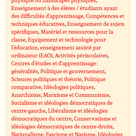
physique ou handicapés physiques
,
Enseignement à des élèves / étudiants ayant
des difficultés d’apprentissage
,
Compétences et
techniques éducatives
,
Enseignement de sujets
spécifiques
,
Matériel et ressources pour la
classe
,
Equipement et technologie pour
l’éducation, enseignement assisté par
ordinateur (EAO)
,
Activités périscolaires
,
Centres d’études et d’apprentissage :
généralités
,
Politique et gouvernement
,
Sciences politiques et théorie
,
Politique
comparative
,
Idéologies politiques
,
Anarchisme
,
Marxisme et Communisme
,
Socialisme et idéologies démocratiques de
centre-gauche
,
Libéralisme et idéologies
démocratiques du centre
,
Conservatisme et
idéologies démocratiques de centre-droite
,
Nationalisme
,
Fascisme et Nazisme
,
Idéologies