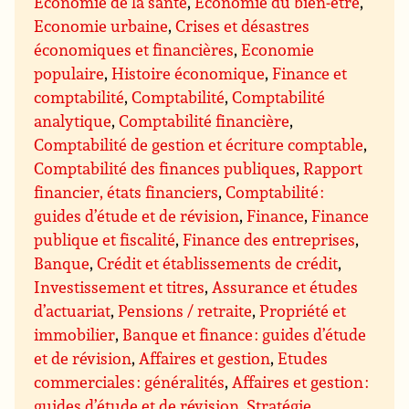
Economie de la santé
,
Economie du bien-être
,
Economie urbaine
,
Crises et désastres
économiques et financières
,
Economie
populaire
,
Histoire économique
,
Finance et
comptabilité
,
Comptabilité
,
Comptabilité
analytique
,
Comptabilité financière
,
Comptabilité de gestion et écriture comptable
,
Comptabilité des finances publiques
,
Rapport
financier, états financiers
,
Comptabilité :
guides d’étude et de révision
,
Finance
,
Finance
publique et fiscalité
,
Finance des entreprises
,
Banque
,
Crédit et établissements de crédit
,
Investissement et titres
,
Assurance et études
d’actuariat
,
Pensions / retraite
,
Propriété et
immobilier
,
Banque et finance : guides d’étude
et de révision
,
Affaires et gestion
,
Etudes
commerciales : généralités
,
Affaires et gestion :
guides d’étude et de révision
,
Stratégie