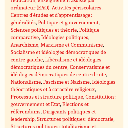
l’éducation, enseignement assisté par
ordinateur (EAO)
,
Activités périscolaires
,
Centres d’études et d’apprentissage :
généralités
,
Politique et gouvernement
,
Sciences politiques et théorie
,
Politique
comparative
,
Idéologies politiques
,
Anarchisme
,
Marxisme et Communisme
,
Socialisme et idéologies démocratiques de
centre-gauche
,
Libéralisme et idéologies
démocratiques du centre
,
Conservatisme et
idéologies démocratiques de centre-droite
,
Nationalisme
,
Fascisme et Nazisme
,
Idéologies
théocratiques et à caractère religieux
,
Processus et structure politique
,
Constitution :
gouvernement et Etat
,
Elections et
référendums
,
Dirigeants politiques et
leadership
,
Structures politiques : démocratie
,
Structures politiques : totalitarisme et