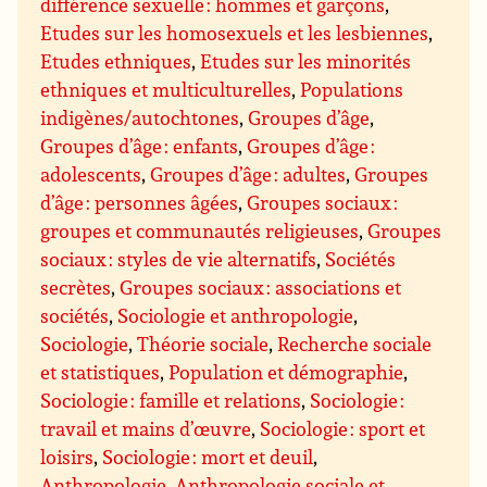
différence sexuelle : hommes et garçons
,
Etudes sur les homosexuels et les lesbiennes
,
Etudes ethniques
,
Etudes sur les minorités
ethniques et multiculturelles
,
Populations
indigènes/autochtones
,
Groupes d’âge
,
Groupes d’âge : enfants
,
Groupes d’âge :
adolescents
,
Groupes d’âge : adultes
,
Groupes
d’âge : personnes âgées
,
Groupes sociaux :
groupes et communautés religieuses
,
Groupes
sociaux : styles de vie alternatifs
,
Sociétés
secrètes
,
Groupes sociaux : associations et
sociétés
,
Sociologie et anthropologie
,
Sociologie
,
Théorie sociale
,
Recherche sociale
et statistiques
,
Population et démographie
,
Sociologie : famille et relations
,
Sociologie :
travail et mains d’œuvre
,
Sociologie : sport et
loisirs
,
Sociologie : mort et deuil
,
Anthropologie
,
Anthropologie sociale et