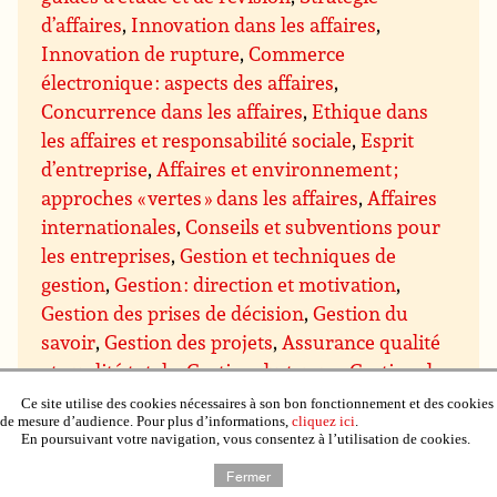
d’affaires
,
Innovation dans les affaires
,
Innovation de rupture
,
Commerce
électronique : aspects des affaires
,
Concurrence dans les affaires
,
Ethique dans
les affaires et responsabilité sociale
,
Esprit
d’entreprise
,
Affaires et environnement ;
approches « vertes » dans les affaires
,
Affaires
internationales
,
Conseils et subventions pour
les entreprises
,
Gestion et techniques de
gestion
,
Gestion : direction et motivation
,
Gestion des prises de décision
,
Gestion du
savoir
,
Gestion des projets
,
Assurance qualité
et qualité totale
,
Gestion du temps
,
Gestion de
domaines particuliers
,
Gestion budgétaire et
Ce site utilise des cookies nécessaires à son bon fonctionnement et des cookies
de mesure d’audience. Pour plus d’informations,
cliquez ici
.
financière
,
Gestion du personnel et des
En poursuivant votre navigation, vous consentez à l’utilisation de cookies.
ressources humaines
,
Gestion de l’immobilier,
Fermer
de la propriété et du matériel
,
Gestion de la