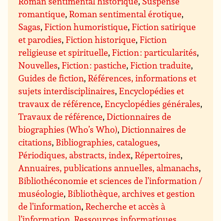
Roman sentimental historique
,
Suspense
romantique
,
Roman sentimental érotique
,
Sagas
,
Fiction humoristique
,
Fiction satirique
et parodies
,
Fiction historique
,
Fiction
religieuse et spirituelle
,
Fiction : particularités
,
Nouvelles
,
Fiction : pastiche
,
Fiction traduite
,
Guides de fiction
,
Références, informations et
sujets interdisciplinaires
,
Encyclopédies et
travaux de référence
,
Encyclopédies générales
,
Travaux de référence
,
Dictionnaires de
biographies (Who’s Who)
,
Dictionnaires de
citations
,
Bibliographies, catalogues
,
Périodiques, abstracts, index
,
Répertoires
,
Annuaires, publications annuelles, almanachs
,
Bibliothéconomie et sciences de l’information /
muséologie
,
Bibliothèque, archives et gestion
de l’information
,
Recherche et accès à
l’information
,
Ressources informatiques,