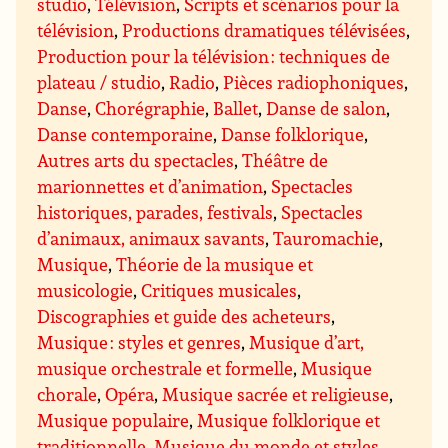
studio
,
Télévision
,
Scripts et scénarios pour la
télévision
,
Productions dramatiques télévisées
,
Production pour la télévision : techniques de
plateau / studio
,
Radio
,
Pièces radiophoniques
,
Danse
,
Chorégraphie
,
Ballet
,
Danse de salon
,
Danse contemporaine
,
Danse folklorique
,
Autres arts du spectacles
,
Théâtre de
marionnettes et d’animation
,
Spectacles
historiques, parades, festivals
,
Spectacles
d’animaux, animaux savants
,
Tauromachie
,
Musique
,
Théorie de la musique et
musicologie
,
Critiques musicales
,
Discographies et guide des acheteurs
,
Musique : styles et genres
,
Musique d’art,
musique orchestrale et formelle
,
Musique
chorale
,
Opéra
,
Musique sacrée et religieuse
,
Musique populaire
,
Musique folklorique et
traditionnelle
,
Musique du monde et styles