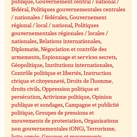
publique
,
Gouvernement central / national /
fédéral
,
Politiques gouvernementales centrales
/ nationales / fédérales
,
Gouvernement
régional / local / national
,
Politiques
gouvernementales régionales / locales /
nationales
,
Relations internationales
,
Diplomatie
,
Négociation et contrôle des
armements
,
Espionnage et services secrets
,
Géopolitique
,
Institutions internationales
,
Contrôle politique et libertés
,
Instruction
civique et citoyenneté
,
Droits de l’homme,
droits civils
,
Oppression politique et
persécution
,
Activisme politique
,
Opinion
publique et sondages
,
Campagne et publicité
politique
,
Groupes de pressions et
mouvements de protestation
,
Organisations
non gouvernementales (ONG)
,
Terrorisme,
lutte armée
,
Groupes et mouvements