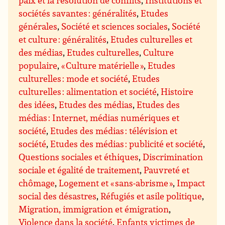
paix et la résolution de conflits
,
Institutions et
sociétés savantes : généralités
,
Etudes
générales
,
Société et sciences sociales
,
Société
et culture : généralités
,
Etudes culturelles et
des médias
,
Etudes culturelles
,
Culture
populaire
,
« Culture matérielle »
,
Etudes
culturelles : mode et société
,
Etudes
culturelles : alimentation et société
,
Histoire
des idées
,
Etudes des médias
,
Etudes des
médias : Internet, médias numériques et
société
,
Etudes des médias : télévision et
société
,
Etudes des médias : publicité et société
,
Questions sociales et éthiques
,
Discrimination
sociale et égalité de traitement
,
Pauvreté et
chômage
,
Logement et « sans-abrisme »
,
Impact
social des désastres
,
Réfugiés et asile politique
,
Migration, immigration et émigration
,
Violence dans la société
,
Enfants victimes de