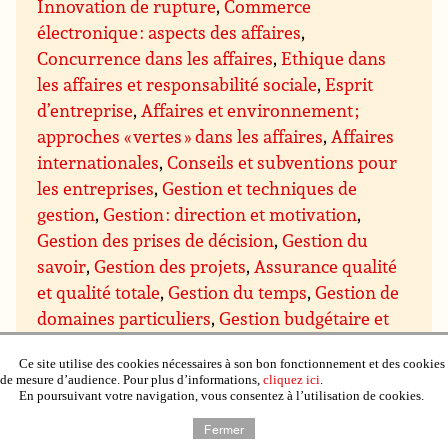
Innovation de rupture
,
Commerce
électronique : aspects des affaires
,
Concurrence dans les affaires
,
Ethique dans
les affaires et responsabilité sociale
,
Esprit
d’entreprise
,
Affaires et environnement ;
approches « vertes » dans les affaires
,
Affaires
internationales
,
Conseils et subventions pour
les entreprises
,
Gestion et techniques de
gestion
,
Gestion : direction et motivation
,
Gestion des prises de décision
,
Gestion du
savoir
,
Gestion des projets
,
Assurance qualité
et qualité totale
,
Gestion du temps
,
Gestion de
domaines particuliers
,
Gestion budgétaire et
financière
,
Gestion du personnel et des
Ce site utilise des cookies nécessaires à son bon fonctionnement et des cookies
ressources humaines
,
Gestion de l’immobilier,
de mesure d’audience. Pour plus d’informations,
cliquez ici
.
de la propriété et du matériel
,
Gestion de la
En poursuivant votre navigation, vous consentez à l’utilisation de cookies.
production et du contrôle qualité
,
Gestion de
Fermer