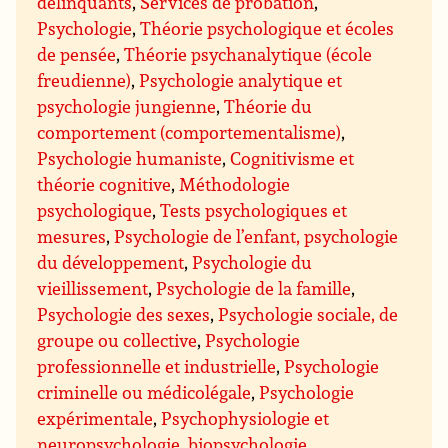
délinquants
,
Services de probation
,
Psychologie
,
Théorie psychologique et écoles
de pensée
,
Théorie psychanalytique (école
freudienne)
,
Psychologie analytique et
psychologie jungienne
,
Théorie du
comportement (comportementalisme)
,
Psychologie humaniste
,
Cognitivisme et
théorie cognitive
,
Méthodologie
psychologique
,
Tests psychologiques et
mesures
,
Psychologie de l’enfant, psychologie
du développement
,
Psychologie du
vieillissement
,
Psychologie de la famille
,
Psychologie des sexes
,
Psychologie sociale, de
groupe ou collective
,
Psychologie
professionnelle et industrielle
,
Psychologie
criminelle ou médicolégale
,
Psychologie
expérimentale
,
Psychophysiologie et
neuropsychologie, biopsychologie
,