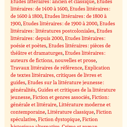
Etudes littéraires : ancien et classique
,
Etudes
littéraires : de 1400 à 1600
,
Etudes littéraires :
de 1600 à 1800
,
Etudes littéraires : de 1800 à
1900
,
Etudes littéraires : de 1900 à 2000
,
Etudes
littéraires : littératures postcoloniales
,
Etudes
littéraires : depuis 2000
,
Etudes littéraires :
poésie et poètes
,
Etudes littéraires : pièces de
théâtre et dramaturges
,
Etudes littéraires :
auteurs de fictions, nouvelles et prose
,
Travaux littéraires de référence
,
Explication
de textes littéraires, critiques de livres et
guides
,
Etudes sur la littérature jeunesse :
généralités
,
Guides et critiques de la littérature
jeunesse
,
Fiction et genres associés
,
Fiction :
générale et littéraire
,
Littérature moderne et
contemporaine
,
Littérature classique
,
Fiction
spéculative
,
Fiction dystopique
,
Fiction
historique alternative
,
Crime et roman