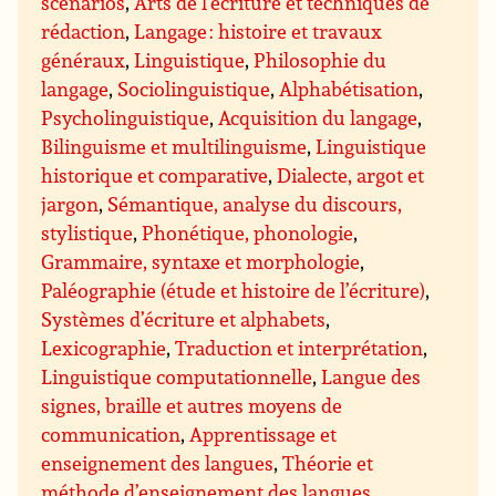
scénarios
,
Arts de l’écriture et techniques de
rédaction
,
Langage : histoire et travaux
généraux
,
Linguistique
,
Philosophie du
langage
,
Sociolinguistique
,
Alphabétisation
,
Psycholinguistique
,
Acquisition du langage
,
Bilinguisme et multilinguisme
,
Linguistique
historique et comparative
,
Dialecte, argot et
jargon
,
Sémantique, analyse du discours,
stylistique
,
Phonétique, phonologie
,
Grammaire, syntaxe et morphologie
,
Paléographie (étude et histoire de l’écriture)
,
Systèmes d’écriture et alphabets
,
Lexicographie
,
Traduction et interprétation
,
Linguistique computationnelle
,
Langue des
signes, braille et autres moyens de
communication
,
Apprentissage et
enseignement des langues
,
Théorie et
méthode d’enseignement des langues
,