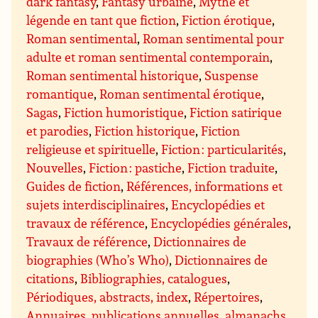
dark fantasy
,
Fantasy urbaine
,
Mythe et
légende en tant que fiction
,
Fiction érotique
,
Roman sentimental
,
Roman sentimental pour
adulte et roman sentimental contemporain
,
Roman sentimental historique
,
Suspense
romantique
,
Roman sentimental érotique
,
Sagas
,
Fiction humoristique
,
Fiction satirique
et parodies
,
Fiction historique
,
Fiction
religieuse et spirituelle
,
Fiction : particularités
,
Nouvelles
,
Fiction : pastiche
,
Fiction traduite
,
Guides de fiction
,
Références, informations et
sujets interdisciplinaires
,
Encyclopédies et
travaux de référence
,
Encyclopédies générales
,
Travaux de référence
,
Dictionnaires de
biographies (Who’s Who)
,
Dictionnaires de
citations
,
Bibliographies, catalogues
,
Périodiques, abstracts, index
,
Répertoires
,
Annuaires, publications annuelles, almanachs
,