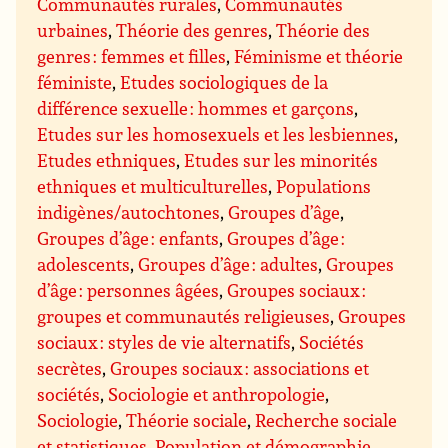
Communautés rurales
,
Communautés
urbaines
,
Théorie des genres
,
Théorie des
genres : femmes et filles
,
Féminisme et théorie
féministe
,
Etudes sociologiques de la
différence sexuelle : hommes et garçons
,
Etudes sur les homosexuels et les lesbiennes
,
Etudes ethniques
,
Etudes sur les minorités
ethniques et multiculturelles
,
Populations
indigènes/autochtones
,
Groupes d’âge
,
Groupes d’âge : enfants
,
Groupes d’âge :
adolescents
,
Groupes d’âge : adultes
,
Groupes
d’âge : personnes âgées
,
Groupes sociaux :
groupes et communautés religieuses
,
Groupes
sociaux : styles de vie alternatifs
,
Sociétés
secrètes
,
Groupes sociaux : associations et
sociétés
,
Sociologie et anthropologie
,
Sociologie
,
Théorie sociale
,
Recherche sociale
et statistiques
,
Population et démographie
,