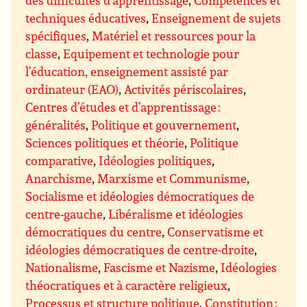
des difficultés d’apprentissage
,
Compétences et
techniques éducatives
,
Enseignement de sujets
spécifiques
,
Matériel et ressources pour la
classe
,
Equipement et technologie pour
l’éducation, enseignement assisté par
ordinateur (EAO)
,
Activités périscolaires
,
Centres d’études et d’apprentissage :
généralités
,
Politique et gouvernement
,
Sciences politiques et théorie
,
Politique
comparative
,
Idéologies politiques
,
Anarchisme
,
Marxisme et Communisme
,
Socialisme et idéologies démocratiques de
centre-gauche
,
Libéralisme et idéologies
démocratiques du centre
,
Conservatisme et
idéologies démocratiques de centre-droite
,
Nationalisme
,
Fascisme et Nazisme
,
Idéologies
théocratiques et à caractère religieux
,
Processus et structure politique
,
Constitution :