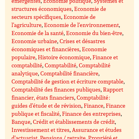
émergentes
,
Economie politique
,
Systèmes et
structures économiques
,
Economie de
secteurs spécifiques
,
Economie de
l’agriculture
,
Economie de l’environnement
,
Economie de la santé
,
Economie du bien-être
,
Economie urbaine
,
Crises et désastres
économiques et financières
,
Economie
populaire
,
Histoire économique
,
Finance et
comptabilité
,
Comptabilité
,
Comptabilité
analytique
,
Comptabilité financière
,
Comptabilité de gestion et écriture comptable
,
Comptabilité des finances publiques
,
Rapport
financier, états financiers
,
Comptabilité :
guides d’étude et de révision
,
Finance
,
Finance
publique et fiscalité
,
Finance des entreprises
,
Banque
,
Crédit et établissements de crédit
,
Investissement et titres
,
Assurance et études
d’actuariat
,
Pensions / retraite
,
Propriété et