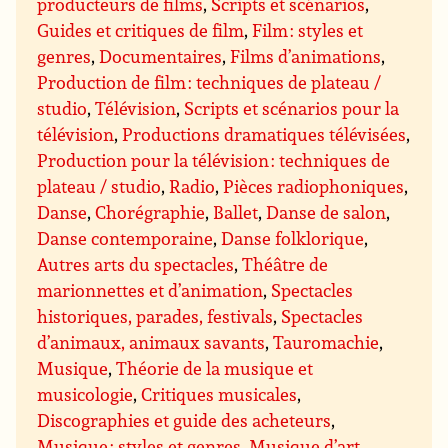
producteurs de films
,
Scripts et scénarios
,
Guides et critiques de film
,
Film : styles et
genres
,
Documentaires
,
Films d’animations
,
Production de film : techniques de plateau /
studio
,
Télévision
,
Scripts et scénarios pour la
télévision
,
Productions dramatiques télévisées
,
Production pour la télévision : techniques de
plateau / studio
,
Radio
,
Pièces radiophoniques
,
Danse
,
Chorégraphie
,
Ballet
,
Danse de salon
,
Danse contemporaine
,
Danse folklorique
,
Autres arts du spectacles
,
Théâtre de
marionnettes et d’animation
,
Spectacles
historiques, parades, festivals
,
Spectacles
d’animaux, animaux savants
,
Tauromachie
,
Musique
,
Théorie de la musique et
musicologie
,
Critiques musicales
,
Discographies et guide des acheteurs
,
Musique : styles et genres
,
Musique d’art,