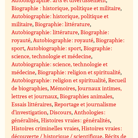
Autobiographie : arts et divertissement
,
Biographie : historique, politique et militaire
,
Autobiographie : historique, politique et
militaire
,
Biographie : littérature
,
Autobiographie : littérature
,
Biographie :
royauté
,
Autobiographie : royauté
,
Biographie :
sport
,
Autobiographie : sport
,
Biographie :
science, technologie et médecine
,
Autobiographie : science, technologie et
médecine
,
Biographie : religion et spiritualité
,
Autobiographie : religion et spiritualité
,
Recueil
de biographies
,
Mémoires
,
Journaux intimes,
lettres et journaux
,
Biographies animales
,
Essais littéraires
,
Reportage et journalisme
d’investigation
,
Discours
,
Anthologies :
généralités
,
Histoires vraies : généralités
,
Histoires criminelles vraies
,
Histoires vraies :
découverte / historique / scientifique
,
Récits de