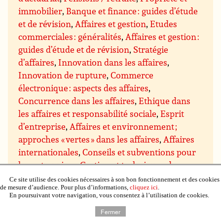
immobilier
,
Banque et finance : guides d’étude
et de révision
,
Affaires et gestion
,
Etudes
commerciales : généralités
,
Affaires et gestion :
guides d’étude et de révision
,
Stratégie
d’affaires
,
Innovation dans les affaires
,
Innovation de rupture
,
Commerce
électronique : aspects des affaires
,
Concurrence dans les affaires
,
Ethique dans
les affaires et responsabilité sociale
,
Esprit
d’entreprise
,
Affaires et environnement ;
approches « vertes » dans les affaires
,
Affaires
internationales
,
Conseils et subventions pour
les entreprises
,
Gestion et techniques de
gestion
,
Gestion : direction et motivation
,
Ce site utilise des cookies nécessaires à son bon fonctionnement et des cookies
de mesure d’audience. Pour plus d’informations,
cliquez ici
.
Gestion des prises de décision
,
Gestion du
En poursuivant votre navigation, vous consentez à l’utilisation de cookies.
savoir
,
Gestion des projets
,
Assurance qualité
Fermer
et qualité totale
,
Gestion du temps
,
Gestion de