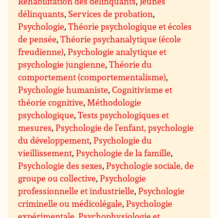
Réhabilitation des délinquants
,
Jeunes
délinquants
,
Services de probation
,
Psychologie
,
Théorie psychologique et écoles
de pensée
,
Théorie psychanalytique (école
freudienne)
,
Psychologie analytique et
psychologie jungienne
,
Théorie du
comportement (comportementalisme)
,
Psychologie humaniste
,
Cognitivisme et
théorie cognitive
,
Méthodologie
psychologique
,
Tests psychologiques et
mesures
,
Psychologie de l’enfant, psychologie
du développement
,
Psychologie du
vieillissement
,
Psychologie de la famille
,
Psychologie des sexes
,
Psychologie sociale, de
groupe ou collective
,
Psychologie
professionnelle et industrielle
,
Psychologie
criminelle ou médicolégale
,
Psychologie
expérimentale
,
Psychophysiologie et