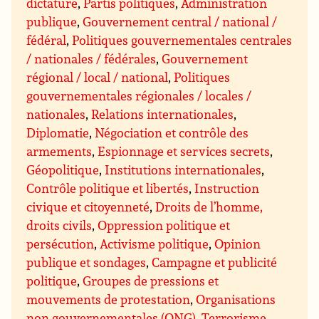
dictature
,
Partis politiques
,
Administration
publique
,
Gouvernement central / national /
fédéral
,
Politiques gouvernementales centrales
/ nationales / fédérales
,
Gouvernement
régional / local / national
,
Politiques
gouvernementales régionales / locales /
nationales
,
Relations internationales
,
Diplomatie
,
Négociation et contrôle des
armements
,
Espionnage et services secrets
,
Géopolitique
,
Institutions internationales
,
Contrôle politique et libertés
,
Instruction
civique et citoyenneté
,
Droits de l’homme,
droits civils
,
Oppression politique et
persécution
,
Activisme politique
,
Opinion
publique et sondages
,
Campagne et publicité
politique
,
Groupes de pressions et
mouvements de protestation
,
Organisations
non gouvernementales (ONG)
,
Terrorisme,