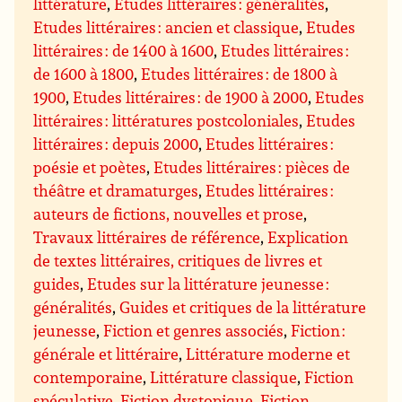
littérature
,
Etudes littéraires : généralités
,
Etudes littéraires : ancien et classique
,
Etudes
littéraires : de 1400 à 1600
,
Etudes littéraires :
de 1600 à 1800
,
Etudes littéraires : de 1800 à
1900
,
Etudes littéraires : de 1900 à 2000
,
Etudes
littéraires : littératures postcoloniales
,
Etudes
littéraires : depuis 2000
,
Etudes littéraires :
poésie et poètes
,
Etudes littéraires : pièces de
théâtre et dramaturges
,
Etudes littéraires :
auteurs de fictions, nouvelles et prose
,
Travaux littéraires de référence
,
Explication
de textes littéraires, critiques de livres et
guides
,
Etudes sur la littérature jeunesse :
généralités
,
Guides et critiques de la littérature
jeunesse
,
Fiction et genres associés
,
Fiction :
générale et littéraire
,
Littérature moderne et
contemporaine
,
Littérature classique
,
Fiction
spéculative
,
Fiction dystopique
,
Fiction