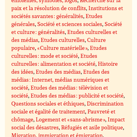
emblèmes, symboles, logos
,
Recherche sur la
paix et la résolution de conflits
,
Institutions et
sociétés savantes : généralités
,
Etudes
générales
,
Société et sciences sociales
,
Société
et culture : généralités
,
Etudes culturelles et
des médias
,
Etudes culturelles
,
Culture
populaire
,
« Culture matérielle »
,
Etudes
culturelles : mode et société
,
Etudes
culturelles : alimentation et société
,
Histoire
des idées
,
Etudes des médias
,
Etudes des
médias : Internet, médias numériques et
société
,
Etudes des médias : télévision et
société
,
Etudes des médias : publicité et société
,
Questions sociales et éthiques
,
Discrimination
sociale et égalité de traitement
,
Pauvreté et
chômage
,
Logement et « sans-abrisme »
,
Impact
social des désastres
,
Réfugiés et asile politique
,
Migration, immigration et émigration
,