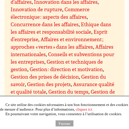
d’affaires
,
Innovation dans les affaires
,
Innovation de rupture
,
Commerce
électronique : aspects des affaires
,
Concurrence dans les affaires
,
Ethique dans
les affaires et responsabilité sociale
,
Esprit
d’entreprise
,
Affaires et environnement ;
approches « vertes » dans les affaires
,
Affaires
internationales
,
Conseils et subventions pour
les entreprises
,
Gestion et techniques de
gestion
,
Gestion : direction et motivation
,
Gestion des prises de décision
,
Gestion du
savoir
,
Gestion des projets
,
Assurance qualité
et qualité totale
,
Gestion du temps
,
Gestion de
domaines particuliers
,
Gestion budgétaire et
Ce site utilise des cookies nécessaires à son bon fonctionnement et des cookies
financière
,
Gestion du personnel et des
de mesure d’audience. Pour plus d’informations,
cliquez ici
.
ressources humaines
,
Gestion de l’immobilier,
En poursuivant votre navigation, vous consentez à l’utilisation de cookies.
de la propriété et du matériel
,
Gestion de la
Fermer