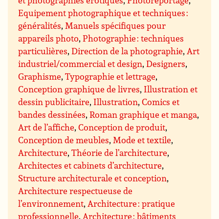
et photographies érotiques
,
Photoreportage
,
Equipement photographique et techniques :
généralités
,
Manuels spécifiques pour
appareils photo
,
Photographie : techniques
particulières
,
Direction de la photographie
,
Art
industriel/commercial et design
,
Designers
,
Graphisme
,
Typographie et lettrage
,
Conception graphique de livres
,
Illustration et
dessin publicitaire
,
Illustration
,
Comics et
bandes dessinées
,
Roman graphique et manga
,
Art de l’affiche
,
Conception de produit
,
Conception de meubles
,
Mode et textile
,
Architecture
,
Théorie de l’architecture
,
Architectes et cabinets d’architecture
,
Structure architecturale et conception
,
Architecture respectueuse de
l’environnement
,
Architecture : pratique
professionnelle
,
Architecture : bâtiments