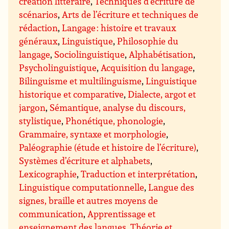
création littéraire
,
Techniques d’écriture de
scénarios
,
Arts de l’écriture et techniques de
rédaction
,
Langage : histoire et travaux
généraux
,
Linguistique
,
Philosophie du
langage
,
Sociolinguistique
,
Alphabétisation
,
Psycholinguistique
,
Acquisition du langage
,
Bilinguisme et multilinguisme
,
Linguistique
historique et comparative
,
Dialecte, argot et
jargon
,
Sémantique, analyse du discours,
stylistique
,
Phonétique, phonologie
,
Grammaire, syntaxe et morphologie
,
Paléographie (étude et histoire de l’écriture)
,
Systèmes d’écriture et alphabets
,
Lexicographie
,
Traduction et interprétation
,
Linguistique computationnelle
,
Langue des
signes, braille et autres moyens de
communication
,
Apprentissage et
enseignement des langues
,
Théorie et