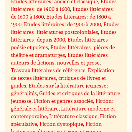
Etudes littéraires : ancien et classique
,
Etudes
littéraires : de 1400 à 1600
,
Etudes littéraires :
de 1600 à 1800
,
Etudes littéraires : de 1800 à
1900
,
Etudes littéraires : de 1900 à 2000
,
Etudes
littéraires : littératures postcoloniales
,
Etudes
littéraires : depuis 2000
,
Etudes littéraires :
poésie et poètes
,
Etudes littéraires : pièces de
théâtre et dramaturges
,
Etudes littéraires :
auteurs de fictions, nouvelles et prose
,
Travaux littéraires de référence
,
Explication
de textes littéraires, critiques de livres et
guides
,
Etudes sur la littérature jeunesse :
généralités
,
Guides et critiques de la littérature
jeunesse
,
Fiction et genres associés
,
Fiction :
générale et littéraire
,
Littérature moderne et
contemporaine
,
Littérature classique
,
Fiction
spéculative
,
Fiction dystopique
,
Fiction
historique alternative
,
Crime et roman