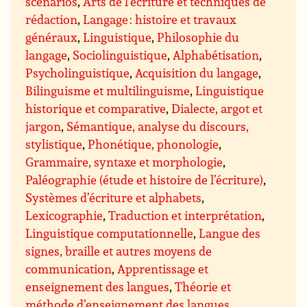
scénarios
,
Arts de l’écriture et techniques de
rédaction
,
Langage : histoire et travaux
généraux
,
Linguistique
,
Philosophie du
langage
,
Sociolinguistique
,
Alphabétisation
,
Psycholinguistique
,
Acquisition du langage
,
Bilinguisme et multilinguisme
,
Linguistique
historique et comparative
,
Dialecte, argot et
jargon
,
Sémantique, analyse du discours,
stylistique
,
Phonétique, phonologie
,
Grammaire, syntaxe et morphologie
,
Paléographie (étude et histoire de l’écriture)
,
Systèmes d’écriture et alphabets
,
Lexicographie
,
Traduction et interprétation
,
Linguistique computationnelle
,
Langue des
signes, braille et autres moyens de
communication
,
Apprentissage et
enseignement des langues
,
Théorie et
méthode d’enseignement des langues
,