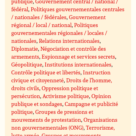
publique
,
Gouvernement central / national /
fédéral
,
Politiques gouvernementales centrales
/ nationales / fédérales
,
Gouvernement
régional / local / national
,
Politiques
gouvernementales régionales / locales /
nationales
,
Relations internationales
,
Diplomatie
,
Négociation et contrôle des
armements
,
Espionnage et services secrets
,
Géopolitique
,
Institutions internationales
,
Contrôle politique et libertés
,
Instruction
civique et citoyenneté
,
Droits de l’homme,
droits civils
,
Oppression politique et
persécution
,
Activisme politique
,
Opinion
publique et sondages
,
Campagne et publicité
politique
,
Groupes de pressions et
mouvements de protestation
,
Organisations
non gouvernementales (ONG)
,
Terrorisme,
lutte armée
,
Groupes et mouvements