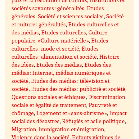
paix et la résolution de conflits
,
Institutions et
sociétés savantes : généralités
,
Etudes
générales
,
Société et sciences sociales
,
Société
et culture : généralités
,
Etudes culturelles et
des médias
,
Etudes culturelles
,
Culture
populaire
,
« Culture matérielle »
,
Etudes
culturelles : mode et société
,
Etudes
culturelles : alimentation et société
,
Histoire
des idées
,
Etudes des médias
,
Etudes des
médias : Internet, médias numériques et
société
,
Etudes des médias : télévision et
société
,
Etudes des médias : publicité et société
,
Questions sociales et éthiques
,
Discrimination
sociale et égalité de traitement
,
Pauvreté et
chômage
,
Logement et « sans-abrisme »
,
Impact
social des désastres
,
Réfugiés et asile politique
,
Migration, immigration et émigration
,
Violence dans la société
,
Enfants victimes de