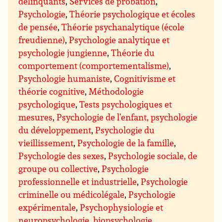
délinquants
,
Services de probation
,
Psychologie
,
Théorie psychologique et écoles
de pensée
,
Théorie psychanalytique (école
freudienne)
,
Psychologie analytique et
psychologie jungienne
,
Théorie du
comportement (comportementalisme)
,
Psychologie humaniste
,
Cognitivisme et
théorie cognitive
,
Méthodologie
psychologique
,
Tests psychologiques et
mesures
,
Psychologie de l’enfant, psychologie
du développement
,
Psychologie du
vieillissement
,
Psychologie de la famille
,
Psychologie des sexes
,
Psychologie sociale, de
groupe ou collective
,
Psychologie
professionnelle et industrielle
,
Psychologie
criminelle ou médicolégale
,
Psychologie
expérimentale
,
Psychophysiologie et
neuropsychologie, biopsychologie
,