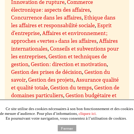
Innovation de rupture
,
Commerce
électronique : aspects des affaires
,
Concurrence dans les affaires
,
Ethique dans
les affaires et responsabilité sociale
,
Esprit
d’entreprise
,
Affaires et environnement ;
approches « vertes » dans les affaires
,
Affaires
internationales
,
Conseils et subventions pour
les entreprises
,
Gestion et techniques de
gestion
,
Gestion : direction et motivation
,
Gestion des prises de décision
,
Gestion du
savoir
,
Gestion des projets
,
Assurance qualité
et qualité totale
,
Gestion du temps
,
Gestion de
domaines particuliers
,
Gestion budgétaire et
financière
,
Gestion du personnel et des
Ce site utilise des cookies nécessaires à son bon fonctionnement et des cookies
ressources humaines
,
Gestion de l’immobilier,
de mesure d’audience. Pour plus d’informations,
cliquez ici
.
de la propriété et du matériel
,
Gestion de la
En poursuivant votre navigation, vous consentez à l’utilisation de cookies.
production et du contrôle qualité
,
Gestion de
Fermer